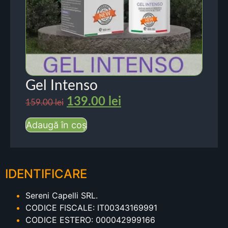
Gel Intenso
139.00
lei
159.00
lei
Adaugă în coș
IDENTIFICARE
Sereni Capelli SRL.
CODICE FISCALE: IT00343169991
CODICE ESTERO: 000042999166