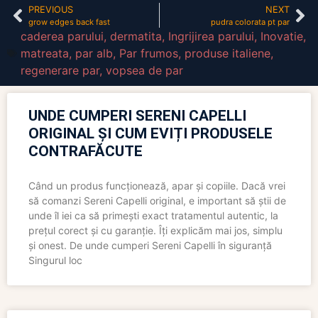
PREVIOUS
NEXT
grow edges back fast
pudra colorata pt par
caderea parului
,
dermatita
,
Ingrijirea parului
,
Inovatie
,
matreata
,
par alb
,
Par frumos
,
produse italiene
,
regenerare par
,
vopsea de par
UNDE CUMPERI SERENI CAPELLI
ORIGINAL ȘI CUM EVIȚI PRODUSELE
CONTRAFĂCUTE
Când un produs funcționează, apar și copiile. Dacă vrei
să comanzi Sereni Capelli original, e important să știi de
unde îl iei ca să primești exact tratamentul autentic, la
prețul corect și cu garanție. Îți explicăm mai jos, simplu
și onest. De unde cumperi Sereni Capelli în siguranță
Singurul loc