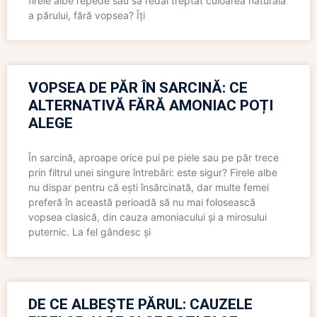
firele albe repede sau să redai treptat culoarea naturală
a părului, fără vopsea? Îți
VOPSEA DE PĂR ÎN SARCINĂ: CE
ALTERNATIVĂ FĂRĂ AMONIAC POȚI
ALEGE
În sarcină, aproape orice pui pe piele sau pe păr trece
prin filtrul unei singure întrebări: este sigur? Firele albe
nu dispar pentru că ești însărcinată, dar multe femei
preferă în această perioadă să nu mai folosească
vopsea clasică, din cauza amoniacului și a mirosului
puternic. La fel gândesc și
DE CE ALBEȘTE PĂRUL: CAUZELE