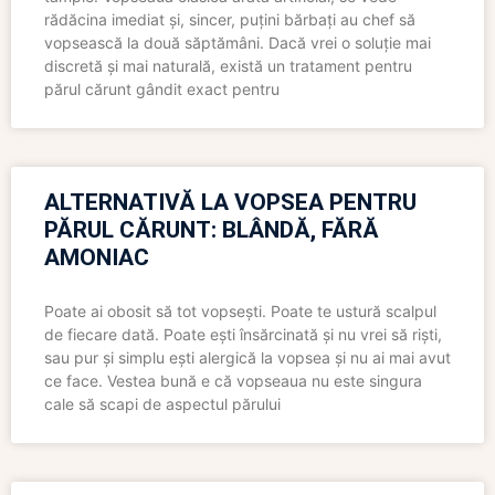
rădăcina imediat și, sincer, puțini bărbați au chef să
vopsească la două săptămâni. Dacă vrei o soluție mai
discretă și mai naturală, există un tratament pentru
părul cărunt gândit exact pentru
ALTERNATIVĂ LA VOPSEA PENTRU
PĂRUL CĂRUNT: BLÂNDĂ, FĂRĂ
AMONIAC
Poate ai obosit să tot vopsești. Poate te ustură scalpul
de fiecare dată. Poate ești însărcinată și nu vrei să riști,
sau pur și simplu ești alergică la vopsea și nu ai mai avut
ce face. Vestea bună e că vopseaua nu este singura
cale să scapi de aspectul părului