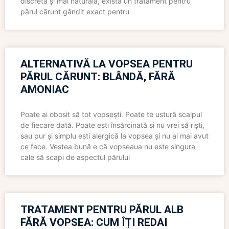
discretă și mai naturală, există un tratament pentru
părul cărunt gândit exact pentru
ALTERNATIVĂ LA VOPSEA PENTRU
PĂRUL CĂRUNT: BLÂNDĂ, FĂRĂ
AMONIAC
Poate ai obosit să tot vopsești. Poate te ustură scalpul
de fiecare dată. Poate ești însărcinată și nu vrei să riști,
sau pur și simplu ești alergică la vopsea și nu ai mai avut
ce face. Vestea bună e că vopseaua nu este singura
cale să scapi de aspectul părului
TRATAMENT PENTRU PĂRUL ALB
FĂRĂ VOPSEA: CUM ÎȚI REDAI