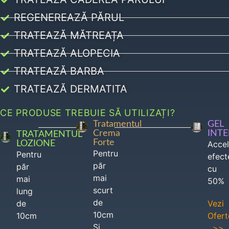
REGENEREAZĂ PĂRUL
TRATEAZĂ MĂTREAȚA
TRATEAZĂ ALOPECIA
TRATEAZĂ BARBA
TRATEAZĂ DERMATITA
CE PRODUSE TREBUIE SĂ UTILIZAȚI?
Tratamentul
GEL
Crema
INT
TRATAMENTUL
Forte
LOZIONE
Acce
Pentru
Pentru
efect
păr
păr
cu
mai
mai
50%
scurt
lung
de
de
Vezi
10cm
10cm
Ofert
Si
>>