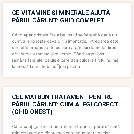
CE VITAMINE ȘI MINERALE AJUTĂ
PĂRUL CĂRUNT: GHID COMPLET
Când apar primele fire albe, mulți se întreabă dacă nu
cumva le lipsește ceva din alimentație. Întrebarea este
corectă: producția de culoare a părului depinde direct
de câteva vitamine și minerale. Când organismul
rămâne fără ele, celulele care dau culoare firului nu mai
lucrează la fel de bine. Îți explicăm
CEL MAI BUN TRATAMENT PENTRU
PĂRUL CĂRUNT: CUM ALEGI CORECT
(GHID ONEST)
Când cauți „cel mai bun tratament pentru părul cărunt”,
primești zeci de răspunsuri care spun toate același