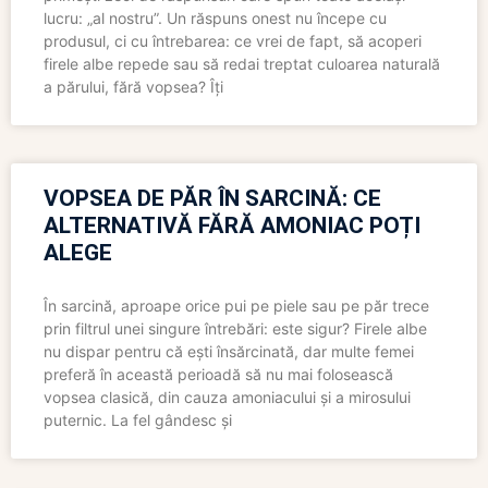
lucru: „al nostru”. Un răspuns onest nu începe cu
produsul, ci cu întrebarea: ce vrei de fapt, să acoperi
firele albe repede sau să redai treptat culoarea naturală
a părului, fără vopsea? Îți
VOPSEA DE PĂR ÎN SARCINĂ: CE
ALTERNATIVĂ FĂRĂ AMONIAC POȚI
ALEGE
În sarcină, aproape orice pui pe piele sau pe păr trece
prin filtrul unei singure întrebări: este sigur? Firele albe
nu dispar pentru că ești însărcinată, dar multe femei
preferă în această perioadă să nu mai folosească
vopsea clasică, din cauza amoniacului și a mirosului
puternic. La fel gândesc și