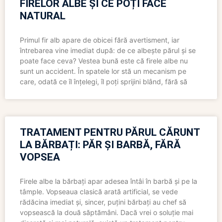
FIRELOR ALBE ȘI CE POȚI FACE
NATURAL
Primul fir alb apare de obicei fără avertisment, iar
întrebarea vine imediat după: de ce albește părul și se
poate face ceva? Vestea bună este că firele albe nu
sunt un accident. În spatele lor stă un mecanism pe
care, odată ce îl înțelegi, îl poți sprijini blând, fără să
TRATAMENT PENTRU PĂRUL CĂRUNT
LA BĂRBAȚI: PĂR ȘI BARBĂ, FĂRĂ
VOPSEA
Firele albe la bărbați apar adesea întâi în barbă și pe la
tâmple. Vopseaua clasică arată artificial, se vede
rădăcina imediat și, sincer, puțini bărbați au chef să
vopsească la două săptămâni. Dacă vrei o soluție mai