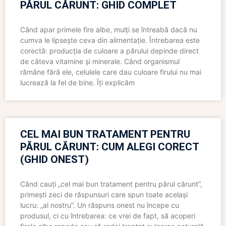
PĂRUL CĂRUNT: GHID COMPLET
Când apar primele fire albe, mulți se întreabă dacă nu
cumva le lipsește ceva din alimentație. Întrebarea este
corectă: producția de culoare a părului depinde direct
de câteva vitamine și minerale. Când organismul
rămâne fără ele, celulele care dau culoare firului nu mai
lucrează la fel de bine. Îți explicăm
CEL MAI BUN TRATAMENT PENTRU
PĂRUL CĂRUNT: CUM ALEGI CORECT
(GHID ONEST)
Când cauți „cel mai bun tratament pentru părul cărunt”,
primești zeci de răspunsuri care spun toate același
lucru: „al nostru”. Un răspuns onest nu începe cu
produsul, ci cu întrebarea: ce vrei de fapt, să acoperi