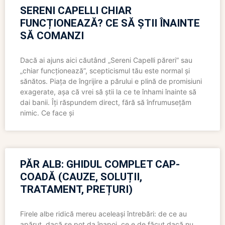
SERENI CAPELLI CHIAR
FUNCȚIONEAZĂ? CE SĂ ȘTII ÎNAINTE
SĂ COMANZI
Dacă ai ajuns aici căutând „Sereni Capelli păreri” sau
„chiar funcționează”, scepticismul tău este normal și
sănătos. Piața de îngrijire a părului e plină de promisiuni
exagerate, așa că vrei să știi la ce te înhami înainte să
dai banii. Îți răspundem direct, fără să înfrumusețăm
nimic. Ce face și
PĂR ALB: GHIDUL COMPLET CAP-
COADĂ (CAUZE, SOLUȚII,
TRATAMENT, PREȚURI)
Firele albe ridică mereu aceleași întrebări: de ce au
apărut, dacă se pot da înapoi, ce e de făcut dacă nu