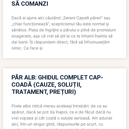
SĂ COMANZI
Dacă ai ajuns aici căutând „Sereni Capelli păreri” sau
„chiar funcționează”, scepticismul tău este normal și
sănătos. Piața de îngrijire a părului e plină de promisiuni
exagerate, așa că vrei să știi la ce te înhami înainte să
dai banii. Îți răspundem direct, fără să înfrumusețăm
nimic. Ce face și
PĂR ALB: GHIDUL COMPLET CAP-
COADĂ (CAUZE, SOLUȚII,
TRATAMENT, PREȚURI)
Firele albe ridică mereu aceleași întrebări: de ce au
apărut, dacă se pot da înapoi, ce e de făcut dacă nu
vrei vopsea și cât costă o soluție serioasă. Am adunat
aici, într-un singur ghid, răspunsurile pe scurt, cu