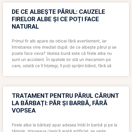
DE CE ALBEȘTE PĂRUL: CAUZELE
FIRELOR ALBE ȘI CE POȚI FACE
NATURAL
Primul fir alb apare de obicei fără avertisment, iar
întrebarea vine imediat după: de ce albește părul și se
poate face ceva? Vestea bună este că firele albe nu
sunt un accident. În spatele lor stă un mecanism pe
care, odată ce îl înțelegi, îl poți sprijini blând, fără să
TRATAMENT PENTRU PĂRUL CĂRUNT
LA BĂRBAȚI: PĂR ȘI BARBĂ, FĂRĂ
VOPSEA
Firele albe la bărbați apar adesea întâi în barbă și pe la
tâmple. Vopseaua clasică arată artificial, se vede