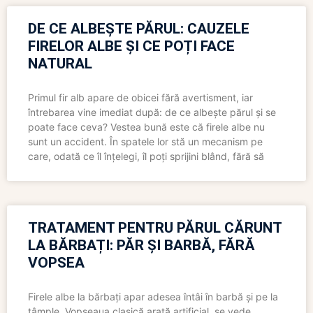
DE CE ALBEȘTE PĂRUL: CAUZELE
FIRELOR ALBE ȘI CE POȚI FACE
NATURAL
Primul fir alb apare de obicei fără avertisment, iar
întrebarea vine imediat după: de ce albește părul și se
poate face ceva? Vestea bună este că firele albe nu
sunt un accident. În spatele lor stă un mecanism pe
care, odată ce îl înțelegi, îl poți sprijini blând, fără să
TRATAMENT PENTRU PĂRUL CĂRUNT
LA BĂRBAȚI: PĂR ȘI BARBĂ, FĂRĂ
VOPSEA
Firele albe la bărbați apar adesea întâi în barbă și pe la
tâmple. Vopseaua clasică arată artificial, se vede