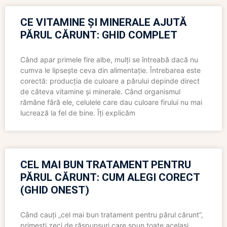
CE VITAMINE ȘI MINERALE AJUTĂ
PĂRUL CĂRUNT: GHID COMPLET
Când apar primele fire albe, mulți se întreabă dacă nu
cumva le lipsește ceva din alimentație. Întrebarea este
corectă: producția de culoare a părului depinde direct
de câteva vitamine și minerale. Când organismul
rămâne fără ele, celulele care dau culoare firului nu mai
lucrează la fel de bine. Îți explicăm
CEL MAI BUN TRATAMENT PENTRU
PĂRUL CĂRUNT: CUM ALEGI CORECT
(GHID ONEST)
Când cauți „cel mai bun tratament pentru părul cărunt”,
primești zeci de răspunsuri care spun toate același