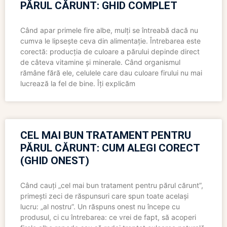
PĂRUL CĂRUNT: GHID COMPLET
Când apar primele fire albe, mulți se întreabă dacă nu
cumva le lipsește ceva din alimentație. Întrebarea este
corectă: producția de culoare a părului depinde direct
de câteva vitamine și minerale. Când organismul
rămâne fără ele, celulele care dau culoare firului nu mai
lucrează la fel de bine. Îți explicăm
CEL MAI BUN TRATAMENT PENTRU
PĂRUL CĂRUNT: CUM ALEGI CORECT
(GHID ONEST)
Când cauți „cel mai bun tratament pentru părul cărunt”,
primești zeci de răspunsuri care spun toate același
lucru: „al nostru”. Un răspuns onest nu începe cu
produsul, ci cu întrebarea: ce vrei de fapt, să acoperi