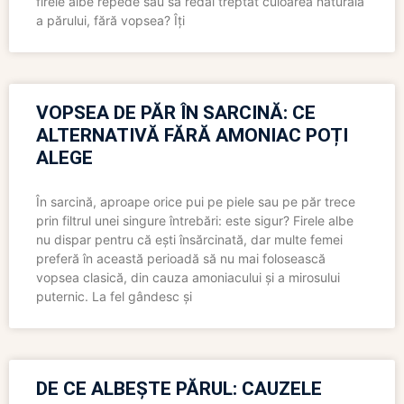
firele albe repede sau să redai treptat culoarea naturală
a părului, fără vopsea? Îți
VOPSEA DE PĂR ÎN SARCINĂ: CE
ALTERNATIVĂ FĂRĂ AMONIAC POȚI
ALEGE
În sarcină, aproape orice pui pe piele sau pe păr trece
prin filtrul unei singure întrebări: este sigur? Firele albe
nu dispar pentru că ești însărcinată, dar multe femei
preferă în această perioadă să nu mai folosească
vopsea clasică, din cauza amoniacului și a mirosului
puternic. La fel gândesc și
DE CE ALBEȘTE PĂRUL: CAUZELE