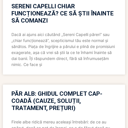
SERENI CAPELLI CHIAR
FUNCȚIONEAZĂ? CE SĂ ȘTII ÎNAINTE
SĂ COMANZI
Dacă ai ajuns aici căutând „Sereni Capelli păreri” sau
„chiar funcționează”, scepticismul tău este normal și
sănătos. Piața de îngrijire a părului e plină de promisiuni
exagerate, așa că vrei să știi la ce te înhami înainte să
dai banii. Îți răspundem direct, fără să înfrumusețăm
nimic. Ce face și
PĂR ALB: GHIDUL COMPLET CAP-
COADĂ (CAUZE, SOLUȚII,
TRATAMENT, PREȚURI)
Firele albe ridică mereu aceleași întrebări: de ce au
apărut, dacă se pot da înapoi, ce e de făcut dacă nu