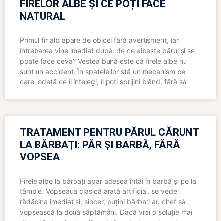
FIRELOR ALBE ȘI CE POȚI FACE
NATURAL
Primul fir alb apare de obicei fără avertisment, iar
întrebarea vine imediat după: de ce albește părul și se
poate face ceva? Vestea bună este că firele albe nu
sunt un accident. În spatele lor stă un mecanism pe
care, odată ce îl înțelegi, îl poți sprijini blând, fără să
TRATAMENT PENTRU PĂRUL CĂRUNT
LA BĂRBAȚI: PĂR ȘI BARBĂ, FĂRĂ
VOPSEA
Firele albe la bărbați apar adesea întâi în barbă și pe la
tâmple. Vopseaua clasică arată artificial, se vede
rădăcina imediat și, sincer, puțini bărbați au chef să
vopsească la două săptămâni. Dacă vrei o soluție mai