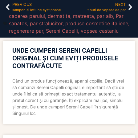
PREVIOUS
NEXT
sampon si lotiune cystiphane
tipuri de vopsea de par
caderea parului
,
dermatita
,
matreata
,
par alb
,
Par
sanatos
,
par stralucitor
,
produse cosmetice italiene
,
regenerare par
,
Sereni Capelli
,
vopsea castaniu
UNDE CUMPERI SERENI CAPELLI
ORIGINAL ȘI CUM EVIȚI PRODUSELE
CONTRAFĂCUTE
Când un produs funcționează, apar și copiile. Dacă vrei
să comanzi Sereni Capelli original, e important să știi de
unde îl iei ca să primești exact tratamentul autentic, la
prețul corect și cu garanție. Îți explicăm mai jos, simplu
și onest. De unde cumperi Sereni Capelli în siguranță
Singurul loc