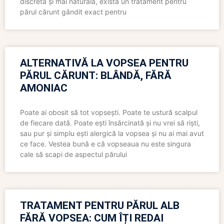
discretă și mai naturală, există un tratament pentru
părul cărunt gândit exact pentru
ALTERNATIVĂ LA VOPSEA PENTRU
PĂRUL CĂRUNT: BLÂNDĂ, FĂRĂ
AMONIAC
Poate ai obosit să tot vopsești. Poate te ustură scalpul
de fiecare dată. Poate ești însărcinată și nu vrei să riști,
sau pur și simplu ești alergică la vopsea și nu ai mai avut
ce face. Vestea bună e că vopseaua nu este singura
cale să scapi de aspectul părului
TRATAMENT PENTRU PĂRUL ALB
FĂRĂ VOPSEA: CUM ÎȚI REDAI