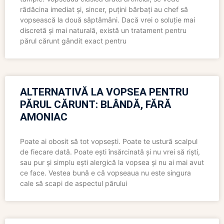
rădăcina imediat și, sincer, puțini bărbați au chef să
vopsească la două săptămâni. Dacă vrei o soluție mai
discretă și mai naturală, există un tratament pentru
părul cărunt gândit exact pentru
ALTERNATIVĂ LA VOPSEA PENTRU
PĂRUL CĂRUNT: BLÂNDĂ, FĂRĂ
AMONIAC
Poate ai obosit să tot vopsești. Poate te ustură scalpul
de fiecare dată. Poate ești însărcinată și nu vrei să riști,
sau pur și simplu ești alergică la vopsea și nu ai mai avut
ce face. Vestea bună e că vopseaua nu este singura
cale să scapi de aspectul părului