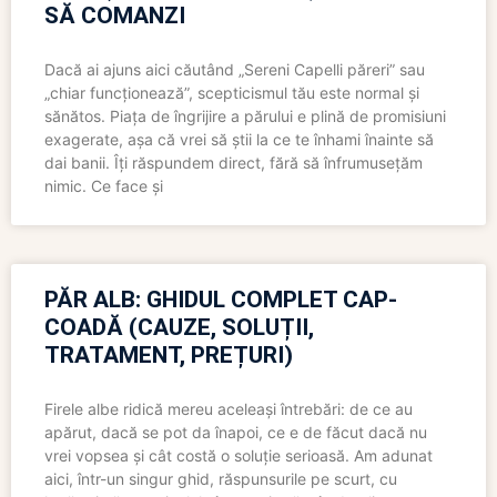
SĂ COMANZI
Dacă ai ajuns aici căutând „Sereni Capelli păreri” sau
„chiar funcționează”, scepticismul tău este normal și
sănătos. Piața de îngrijire a părului e plină de promisiuni
exagerate, așa că vrei să știi la ce te înhami înainte să
dai banii. Îți răspundem direct, fără să înfrumusețăm
nimic. Ce face și
PĂR ALB: GHIDUL COMPLET CAP-
COADĂ (CAUZE, SOLUȚII,
TRATAMENT, PREȚURI)
Firele albe ridică mereu aceleași întrebări: de ce au
apărut, dacă se pot da înapoi, ce e de făcut dacă nu
vrei vopsea și cât costă o soluție serioasă. Am adunat
aici, într-un singur ghid, răspunsurile pe scurt, cu