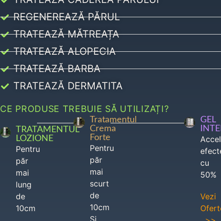
REGENEREAZĂ PĂRUL
TRATEAZĂ MĂTREAȚA
TRATEAZĂ ALOPECIA
TRATEAZĂ BARBA
TRATEAZĂ DERMATITA
CE PRODUSE TREBUIE SĂ UTILIZAȚI?
Tratamentul
GEL
Crema
INT
TRATAMENTUL
Forte
LOZIONE
Acce
Pentru
Pentru
efect
păr
păr
cu
mai
mai
50%
scurt
lung
de
de
Vezi
10cm
10cm
Ofert
Si
>>