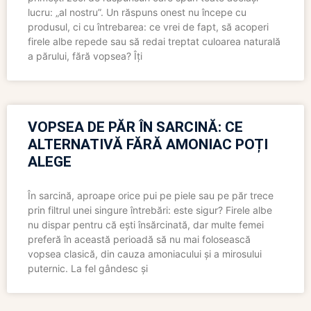
lucru: „al nostru”. Un răspuns onest nu începe cu
produsul, ci cu întrebarea: ce vrei de fapt, să acoperi
firele albe repede sau să redai treptat culoarea naturală
a părului, fără vopsea? Îți
VOPSEA DE PĂR ÎN SARCINĂ: CE
ALTERNATIVĂ FĂRĂ AMONIAC POȚI
ALEGE
În sarcină, aproape orice pui pe piele sau pe păr trece
prin filtrul unei singure întrebări: este sigur? Firele albe
nu dispar pentru că ești însărcinată, dar multe femei
preferă în această perioadă să nu mai folosească
vopsea clasică, din cauza amoniacului și a mirosului
puternic. La fel gândesc și