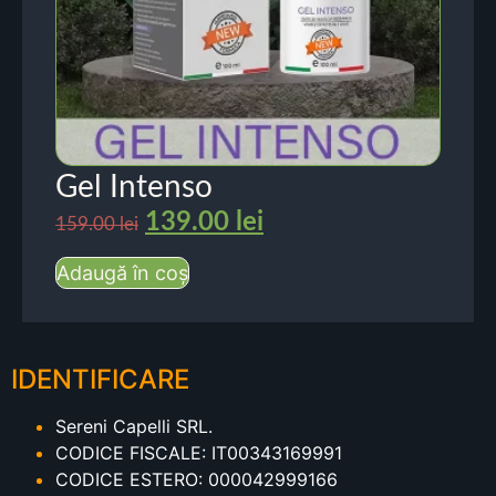
Gel Intenso
139.00
lei
159.00
lei
Adaugă în coș
IDENTIFICARE
Sereni Capelli SRL.
CODICE FISCALE: IT00343169991
CODICE ESTERO: 000042999166