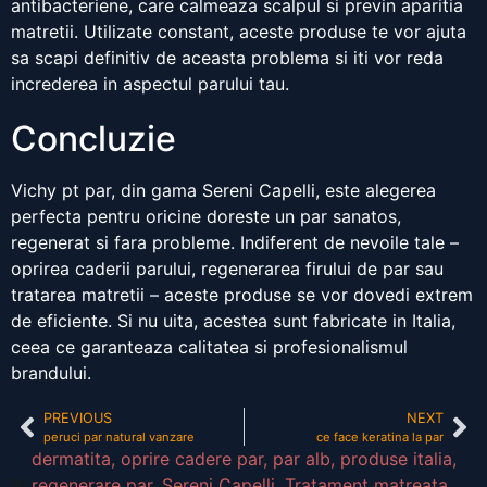
antibacteriene, care calmeaza scalpul si previn aparitia
matretii. Utilizate constant, aceste produse te vor ajuta
sa scapi definitiv de aceasta problema si iti vor reda
increderea in aspectul parului tau.
Concluzie
Vichy pt par, din gama Sereni Capelli, este alegerea
perfecta pentru oricine doreste un par sanatos,
regenerat si fara probleme. Indiferent de nevoile tale –
oprirea caderii parului, regenerarea firului de par sau
tratarea matretii – aceste produse se vor dovedi extrem
de eficiente. Si nu uita, acestea sunt fabricate in Italia,
ceea ce garanteaza calitatea si profesionalismul
brandului.
PREVIOUS
NEXT
peruci par natural vanzare
ce face keratina la par
dermatita
,
oprire cadere par
,
par alb
,
produse italia
,
regenerare par
,
Sereni Capelli
,
Tratament matreata
,