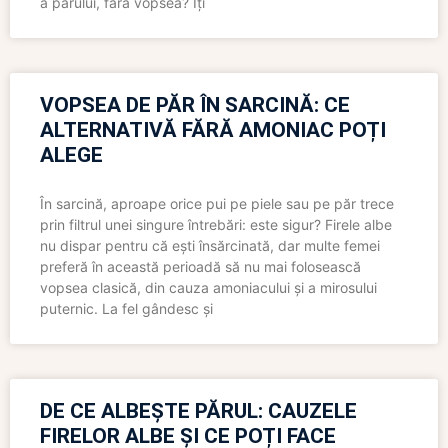
a părului, fără vopsea? Îți
VOPSEA DE PĂR ÎN SARCINĂ: CE
ALTERNATIVĂ FĂRĂ AMONIAC POȚI
ALEGE
În sarcină, aproape orice pui pe piele sau pe păr trece
prin filtrul unei singure întrebări: este sigur? Firele albe
nu dispar pentru că ești însărcinată, dar multe femei
preferă în această perioadă să nu mai folosească
vopsea clasică, din cauza amoniacului și a mirosului
puternic. La fel gândesc și
DE CE ALBEȘTE PĂRUL: CAUZELE
FIRELOR ALBE ȘI CE POȚI FACE