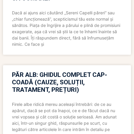
Dacă ai ajuns aici căutând „Sereni Capelli păreri” sau
„chiar funcționează”, scepticismul tău este normal și
sănătos. Piața de îngrijire a părului e plină de promisiuni
exagerate, așa că vrei să știi la ce te înhami înainte să
dai banii. Îți răspundem direct, fără să înfrumusețăm
nimic. Ce face și
PĂR ALB: GHIDUL COMPLET CAP-
COADĂ (CAUZE, SOLUȚII,
TRATAMENT, PREȚURI)
Firele albe ridică mereu aceleași întrebări: de ce au
apărut, dacă se pot da înapoi, ce e de făcut dacă nu
vrei vopsea și cât costă o soluție serioasă. Am adunat
aici, într-un singur ghid, răspunsurile pe scurt, cu
legături către articolele în care intrăm în detaliu pe