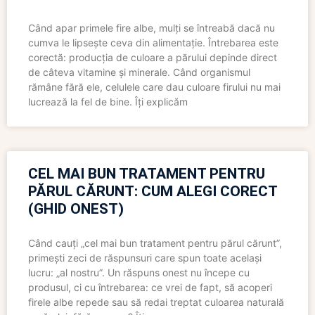
Când apar primele fire albe, mulți se întreabă dacă nu
cumva le lipsește ceva din alimentație. Întrebarea este
corectă: producția de culoare a părului depinde direct
de câteva vitamine și minerale. Când organismul
rămâne fără ele, celulele care dau culoare firului nu mai
lucrează la fel de bine. Îți explicăm
CEL MAI BUN TRATAMENT PENTRU
PĂRUL CĂRUNT: CUM ALEGI CORECT
(GHID ONEST)
Când cauți „cel mai bun tratament pentru părul cărunt”,
primești zeci de răspunsuri care spun toate același
lucru: „al nostru”. Un răspuns onest nu începe cu
produsul, ci cu întrebarea: ce vrei de fapt, să acoperi
firele albe repede sau să redai treptat culoarea naturală