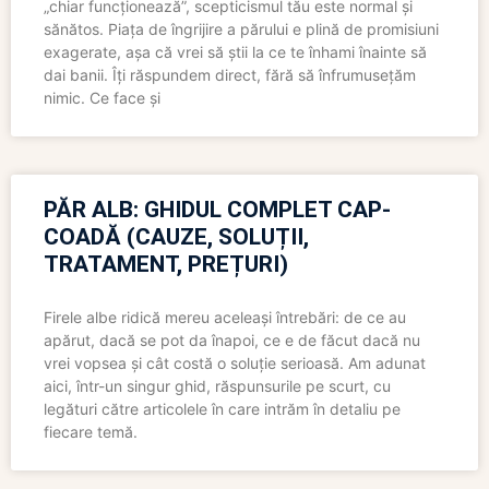
„chiar funcționează”, scepticismul tău este normal și
sănătos. Piața de îngrijire a părului e plină de promisiuni
exagerate, așa că vrei să știi la ce te înhami înainte să
dai banii. Îți răspundem direct, fără să înfrumusețăm
nimic. Ce face și
PĂR ALB: GHIDUL COMPLET CAP-
COADĂ (CAUZE, SOLUȚII,
TRATAMENT, PREȚURI)
Firele albe ridică mereu aceleași întrebări: de ce au
apărut, dacă se pot da înapoi, ce e de făcut dacă nu
vrei vopsea și cât costă o soluție serioasă. Am adunat
aici, într-un singur ghid, răspunsurile pe scurt, cu
legături către articolele în care intrăm în detaliu pe
fiecare temă.