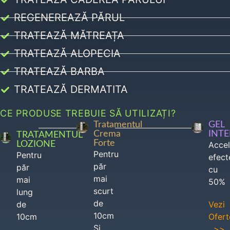
REGENEREAZĂ PĂRUL
TRATEAZĂ MĂTREAȚA
TRATEAZĂ ALOPECIA
TRATEAZĂ BARBA
TRATEAZĂ DERMATITA
CE PRODUSE TREBUIE SĂ UTILIZAȚI?
Tratamentul
GEL
Crema
INT
TRATAMENTUL
Forte
LOZIONE
Acce
Pentru
Pentru
efect
păr
păr
cu
mai
mai
50%
scurt
lung
de
de
Vezi
10cm
10cm
Ofert
Si
>>