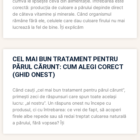
cumva le lipsește ceva din alimentație. Întrebarea este
corectă: producția de culoare a părului depinde direct
de câteva vitamine și minerale. Când organismul
rămâne fără ele, celulele care dau culoare firului nu mai
lucrează la fel de bine. Îți explicăm
CEL MAI BUN TRATAMENT PENTRU
PĂRUL CĂRUNT: CUM ALEGI CORECT
(GHID ONEST)
Când cauți „cel mai bun tratament pentru părul cărunt”,
primești zeci de răspunsuri care spun toate același
lucru: „al nostru”. Un răspuns onest nu începe cu
produsul, ci cu întrebarea: ce vrei de fapt, să acoperi
firele albe repede sau să redai treptat culoarea naturală
a părului, fără vopsea? Îți