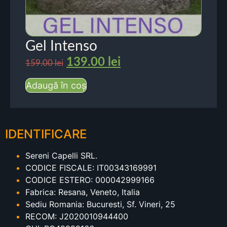
Gel Intenso
139.00
lei
159.00
lei
Adaugă în coș
IDENTIFICARE
Sereni Capelli SRL.
CODICE FISCALE: IT00343169991
CODICE ESTERO: 000042999166
Fabrica: Resana, Veneto, Italia
Sediu Romania: Bucuresti, Sf. Vineri, 25
RECOM: J2020010944400