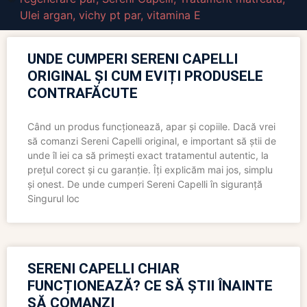
Ulei argan
,
vichy pt par
,
vitamina E
UNDE CUMPERI SERENI CAPELLI
ORIGINAL ȘI CUM EVIȚI PRODUSELE
CONTRAFĂCUTE
Când un produs funcționează, apar și copiile. Dacă vrei
să comanzi Sereni Capelli original, e important să știi de
unde îl iei ca să primești exact tratamentul autentic, la
prețul corect și cu garanție. Îți explicăm mai jos, simplu
și onest. De unde cumperi Sereni Capelli în siguranță
Singurul loc
SERENI CAPELLI CHIAR
FUNCȚIONEAZĂ? CE SĂ ȘTII ÎNAINTE
SĂ COMANZI