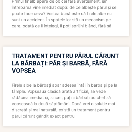
Primul fir alb apare de obicei fără avertisment, iar
întrebarea vine imediat după: de ce albește părul și se
poate face ceva? Vestea bună este că firele albe nu
sunt un accident. În spatele lor stă un mecanism pe
care, odată ce îl înțelegi, îl poți sprijini blând, fără să
TRATAMENT PENTRU PĂRUL CĂRUNT
LA BĂRBAȚI: PĂR ȘI BARBĂ, FĂRĂ
VOPSEA
Firele albe la bărbați apar adesea întâi în barbă și pe la
tâmple. Vopseaua clasică arată artificial, se vede
rădăcina imediat și, sincer, puțini bărbați au chef să
vopsească la două săptămâni. Dacă vrei o soluție mai
discretă și mai naturală, există un tratament pentru
părul cărunt gândit exact pentru