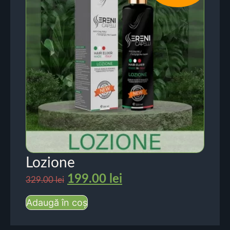
Lozione
199.00
lei
329.00
lei
Adaugă în coș