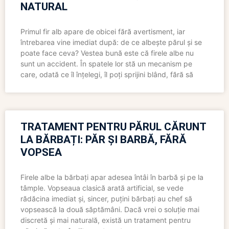
NATURAL
Primul fir alb apare de obicei fără avertisment, iar
întrebarea vine imediat după: de ce albește părul și se
poate face ceva? Vestea bună este că firele albe nu
sunt un accident. În spatele lor stă un mecanism pe
care, odată ce îl înțelegi, îl poți sprijini blând, fără să
TRATAMENT PENTRU PĂRUL CĂRUNT
LA BĂRBAȚI: PĂR ȘI BARBĂ, FĂRĂ
VOPSEA
Firele albe la bărbați apar adesea întâi în barbă și pe la
tâmple. Vopseaua clasică arată artificial, se vede
rădăcina imediat și, sincer, puțini bărbați au chef să
vopsească la două săptămâni. Dacă vrei o soluție mai
discretă și mai naturală, există un tratament pentru