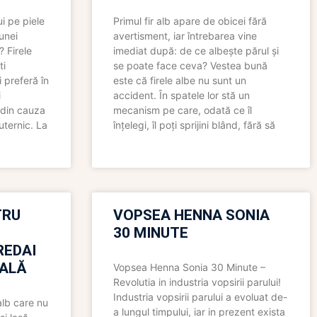
i pe piele
Primul fir alb apare de obicei fără
 unei
avertisment, iar întrebarea vine
? Firele
imediat după: de ce albește părul și
ti
se poate face ceva? Vestea bună
 preferă în
este că firele albe nu sunt un
i
accident. În spatele lor stă un
 din cauza
mecanism pe care, odată ce îl
uternic. La
înțelegi, îl poți sprijini blând, fără să
TRU
VOPSEA HENNA SONIA
30 MINUTE
REDAI
ALĂ
Vopsea Henna Sonia 30 Minute –
Revolutia in industria vopsirii parului!
Industria vopsirii parului a evoluat de-
alb care nu
a lungul timpului, iar in prezent exista