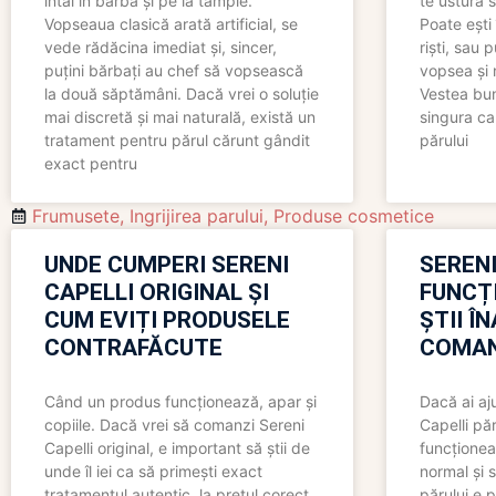
întâi în barbă și pe la tâmple.
te ustură 
Vopseaua clasică arată artificial, se
Poate ești 
vede rădăcina imediat și, sincer,
riști, sau 
puțini bărbați au chef să vopsească
vopsea și 
la două săptămâni. Dacă vrei o soluție
Vestea bu
mai discretă și mai naturală, există un
singura ca
tratament pentru părul cărunt gândit
părului
exact pentru
Frumusete
,
Ingrijirea parului
,
Produse cosmetice
UNDE CUMPERI SERENI
SERENI
CAPELLI ORIGINAL ȘI
FUNCȚ
CUM EVIȚI PRODUSELE
ȘTII Î
CONTRAFĂCUTE
COMAN
Când un produs funcționează, apar și
Dacă ai aj
copiile. Dacă vrei să comanzi Sereni
Capelli păr
Capelli original, e important să știi de
funcționea
unde îl iei ca să primești exact
normal și s
tratamentul autentic, la prețul corect
părului e p