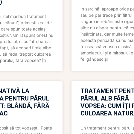
)
În sarcină, aproape orice pu
sau pe păr trece prin filtrul
 „cel mai bun tratament
singure întrebări: este sigur
ul cărunt”, primești zeci de
albe nu dispar pentru că eș
 care spun toate același
însărcinată, dar multe femei
 nostru”. Un răspuns onest nu
această perioadă să nu ma
produsul, ci cu întrebarea:
folosească vopsea clasică,
fapt, să acoperi firele albe
amoniacului și a mirosului p
 să redai treptat culoarea
fel gândesc și
părului, fără vopsea? Îți
NATIVĂ LA
TRATAMENT PEN
A PENTRU PĂRUL
PĂRUL ALB FĂRĂ
T: BLÂNDĂ, FĂRĂ
VOPSEA: CUM ÎȚI 
AC
CULOAREA NATUR
bosit să tot vopsești. Poate
Un tratament pentru părul 