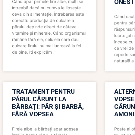
ONEST
Când apar primele fire albe, mulți se
întreabă dacă nu cumva le lipsește
ceva din alimentație. Întrebarea este
Când cauți
corectă: producția de culoare a
pentru păr
părului depinde direct de câteva
răspunsuri
vitamine și minerale. Când organismul
lucru: „al
rămâne fără ele, celulele care dau
începe cu 
culoare firului nu mai lucrează la fel
ce vrei de 
de bine. Îți explicăm
repede sau
naturală a 
TRATAMENT PENTRU
ALTER
PĂRUL CĂRUNT LA
VOPSE
BĂRBAȚI: PĂR ȘI BARBĂ,
CĂRUN
FĂRĂ VOPSEA
AMONI
Firele albe la bărbați apar adesea
Poate ai o