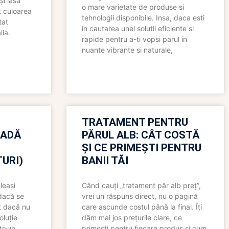
și lasă
o mare varietate de produse si
t culoarea
tehnologii disponibile. Insa, daca esti
tat
in cautarea unei solutii eficiente si
lia.
rapide pentru a-ti vopsi parul in
nuante vibrante si naturale,
TRATAMENT PENTRU
OADĂ
PĂRUL ALB: CÂT COSTĂ
ȘI CE PRIMEȘTI PENTRU
URI)
BANII TĂI
leași
Când cauți „tratament păr alb preț”,
 dacă se
vrei un răspuns direct, nu o pagină
t dacă nu
care ascunde costul până la final. Îți
oluție
dăm mai jos prețurile clare, ce
tr-un
primești pentru fiecare produs și cum