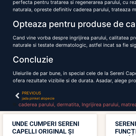
perfecta pentru tratarea si regenerarea parului, cu rez
naturala, opreste definitiv caderea parului, trateaza m
Opteaza pentru produse de cal
Cand vine vorba despre ingrijirea parului, calitatea pr
naturale si testate dermatologic, astfel incat sa fie si
Concluzie
Uleiurile de par bune, in special cele de la Sereni Cap
ofera rezultate vizibile si de durata. Asadar, alege p
PREVIOUS
jada pinket alopecie
caderea parului
,
dermatita
,
Ingrijirea parului
,
matre
UNDE CUMPERI SERENI
SERENI
CAPELLI ORIGINAL ȘI
FUNCȚ