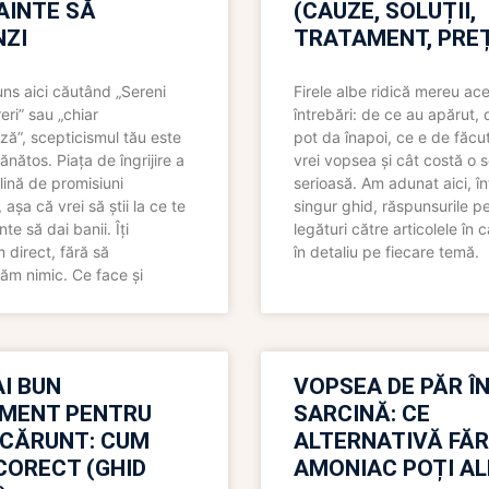
NAINTE SĂ
(CAUZE, SOLUȚII,
ZI
TRATAMENT, PREȚ
uns aici căutând „Sereni
Firele albe ridică mereu ace
eri” sau „chiar
întrebări: de ce au apărut,
ză”, scepticismul tău este
pot da înapoi, ce e de făcu
ănătos. Piața de îngrijire a
vrei vopsea și cât costă o s
lină de promisiuni
serioasă. Am adunat aici, în
așa că vrei să știi la ce te
singur ghid, răspunsurile pe
nte să dai banii. Îți
legături către articolele în 
direct, fără să
în detaliu pe fiecare temă.
ăm nimic. Ce face și
I BUN
VOPSEA DE PĂR Î
MENT PENTRU
SARCINĂ: CE
 CĂRUNT: CUM
ALTERNATIVĂ FĂ
CORECT (GHID
AMONIAC POȚI A