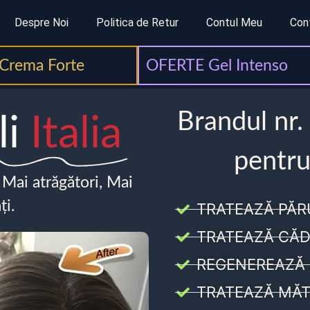
Despre Noi
Politica de Retur
Contul Meu
Con
Crema Forte
OFERTE Gel Intenso
Brandul nr.
li
Italia
pentru
, Mai atrăgători, Mai
ți.
TRATEAZĂ PĂR
TRATEAZĂ CĂD
REGENEREAZĂ 
TRATEAZĂ MĂT