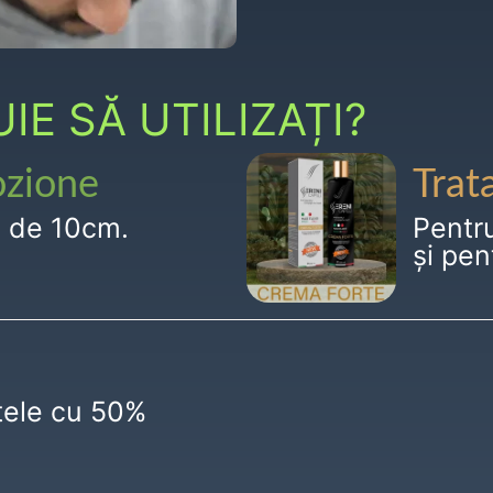
E SĂ UTILIZAȚI?
ozione
Trat
g de 10cm.
Pentr
și pen
ctele cu 50%