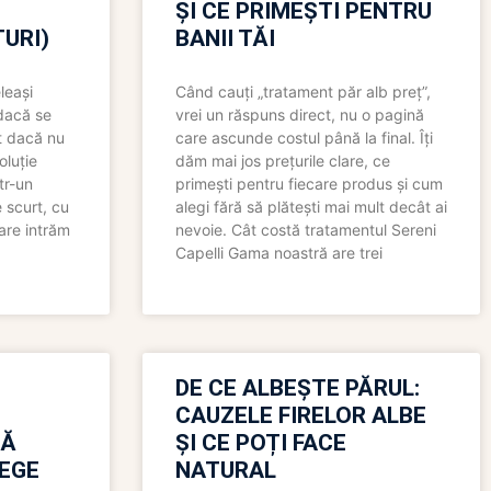
ȘI CE PRIMEȘTI PENTRU
URI)
BANII TĂI
leași
Când cauți „tratament păr alb preț”,
 dacă se
vrei un răspuns direct, nu o pagină
t dacă nu
care ascunde costul până la final. Îți
oluție
dăm mai jos prețurile clare, ce
tr-un
primești pentru fiecare produs și cum
 scurt, cu
alegi fără să plătești mai mult decât ai
care intrăm
nevoie. Cât costă tratamentul Sereni
Capelli Gama noastră are trei
N
DE CE ALBEȘTE PĂRUL:
CAUZELE FIRELOR ALBE
RĂ
ȘI CE POȚI FACE
LEGE
NATURAL