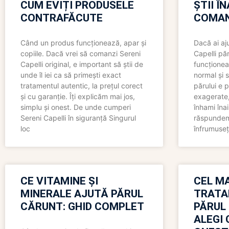
CUM EVIȚI PRODUSELE
ȘTII Î
CONTRAFĂCUTE
COMAN
Când un produs funcționează, apar și
Dacă ai aj
copiile. Dacă vrei să comanzi Sereni
Capelli păr
Capelli original, e important să știi de
funcționea
unde îl iei ca să primești exact
normal și s
tratamentul autentic, la prețul corect
părului e p
și cu garanție. Îți explicăm mai jos,
exagerate, 
simplu și onest. De unde cumperi
înhami înai
Sereni Capelli în siguranță Singurul
răspundem 
loc
înfrumuseț
CE VITAMINE ȘI
CEL MA
MINERALE AJUTĂ PĂRUL
TRATA
CĂRUNT: GHID COMPLET
PĂRUL
ALEGI 