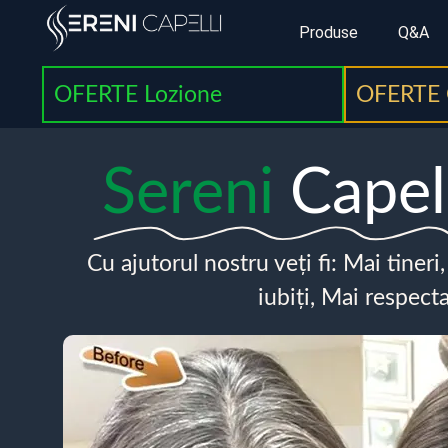
Produse
Q&A
OFERTE Lozione
OFERTE 
Sereni
Capel
Cu ajutorul nostru veți fi: Mai tineri
iubiți, Mai respecta