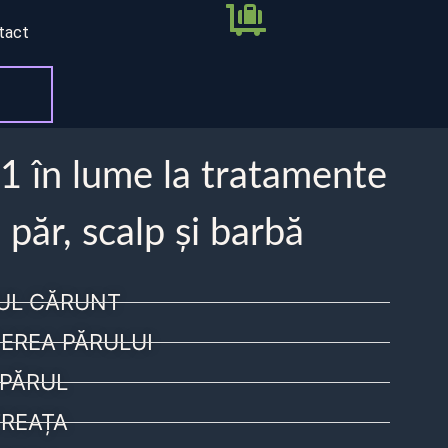
tact
 1 în lume la tratamente
 păr, scalp și barbă
UL CĂRUNT
EREA PĂRULUI
PĂRUL
REAȚA