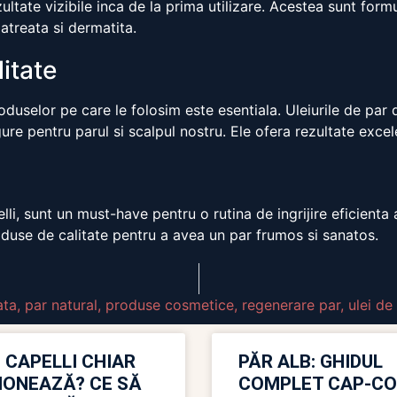
ultate vizibile inca de la prima utilizare. Acestea sunt for
atreata si dermatita.
itate
oduselor pe care le folosim este esentiala. Uleiurile de par 
gure pentru parul si scalpul nostru. Ele ofera rezultate exce
elli, sunt un must-have pentru o rutina de ingrijire eficienta
roduse de calitate pentru a avea un par frumos si sanatos.
ata
,
par natural
,
produse cosmetice
,
regenerare par
,
ulei de
 CAPELLI CHIAR
PĂR ALB: GHIDUL
IONEAZĂ? CE SĂ
COMPLET CAP-C