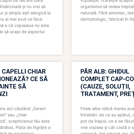
scalpul de fiecare dată.
vopsește: hrănește scalpul 
însărcinată și nu vrei să
organismul să redea trepta
pur și simplu ești alergică la
naturală. Fără amoniac, tes
nu ai mai avut ce face.
dermatologic, fabricat în Ita
nă e că vopseaua nu este
le să scapi de aspectul
 CAPELLI CHIAR
PĂR ALB: GHIDUL
IONEAZĂ? CE SĂ
COMPLET CAP-C
NAINTE SĂ
(CAUZE, SOLUȚII,
ZI
TRATAMENT, PREȚ
uns aici căutând „Sereni
Firele albe ridică mereu ace
eri” sau „chiar
întrebări: de ce au apărut,
ză”, scepticismul tău este
pot da înapoi, ce e de făcu
ănătos. Piața de îngrijire a
vrei vopsea și cât costă o s
lină de promisiuni
serioasă. Am adunat aici, în