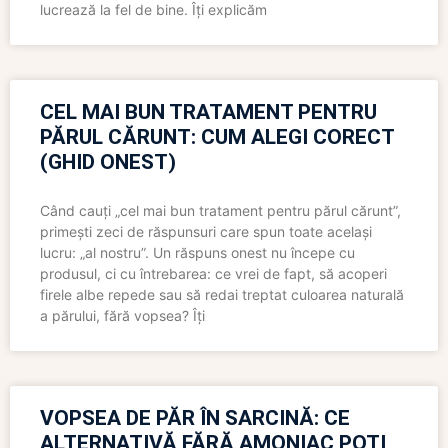
lucrează la fel de bine. Îți explicăm
CEL MAI BUN TRATAMENT PENTRU
PĂRUL CĂRUNT: CUM ALEGI CORECT
(GHID ONEST)
Când cauți „cel mai bun tratament pentru părul cărunt”,
primești zeci de răspunsuri care spun toate același
lucru: „al nostru”. Un răspuns onest nu începe cu
produsul, ci cu întrebarea: ce vrei de fapt, să acoperi
firele albe repede sau să redai treptat culoarea naturală
a părului, fără vopsea? Îți
VOPSEA DE PĂR ÎN SARCINĂ: CE
ALTERNATIVĂ FĂRĂ AMONIAC POȚI