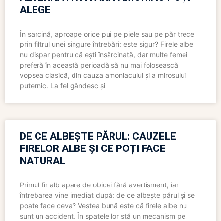
ALEGE
În sarcină, aproape orice pui pe piele sau pe păr trece
prin filtrul unei singure întrebări: este sigur? Firele albe
nu dispar pentru că ești însărcinată, dar multe femei
preferă în această perioadă să nu mai folosească
vopsea clasică, din cauza amoniacului și a mirosului
puternic. La fel gândesc și
DE CE ALBEȘTE PĂRUL: CAUZELE
FIRELOR ALBE ȘI CE POȚI FACE
NATURAL
Primul fir alb apare de obicei fără avertisment, iar
întrebarea vine imediat după: de ce albește părul și se
poate face ceva? Vestea bună este că firele albe nu
sunt un accident. În spatele lor stă un mecanism pe