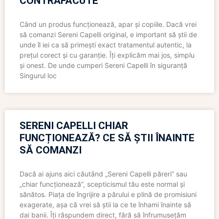
CONTRAFĂCUTE
Când un produs funcționează, apar și copiile. Dacă vrei
să comanzi Sereni Capelli original, e important să știi de
unde îl iei ca să primești exact tratamentul autentic, la
prețul corect și cu garanție. Îți explicăm mai jos, simplu
și onest. De unde cumperi Sereni Capelli în siguranță
Singurul loc
SERENI CAPELLI CHIAR
FUNCȚIONEAZĂ? CE SĂ ȘTII ÎNAINTE
SĂ COMANZI
Dacă ai ajuns aici căutând „Sereni Capelli păreri” sau
„chiar funcționează”, scepticismul tău este normal și
sănătos. Piața de îngrijire a părului e plină de promisiuni
exagerate, așa că vrei să știi la ce te înhami înainte să
dai banii. Îți răspundem direct, fără să înfrumusețăm