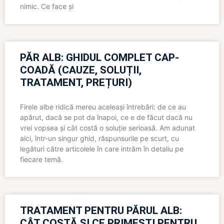
nimic. Ce face și
PĂR ALB: GHIDUL COMPLET CAP-
COADĂ (CAUZE, SOLUȚII,
TRATAMENT, PREȚURI)
Firele albe ridică mereu aceleași întrebări: de ce au
apărut, dacă se pot da înapoi, ce e de făcut dacă nu
vrei vopsea și cât costă o soluție serioasă. Am adunat
aici, într-un singur ghid, răspunsurile pe scurt, cu
legături către articolele în care intrăm în detaliu pe
fiecare temă.
TRATAMENT PENTRU PĂRUL ALB:
CÂT COSTĂ ȘI CE PRIMEȘTI PENTRU