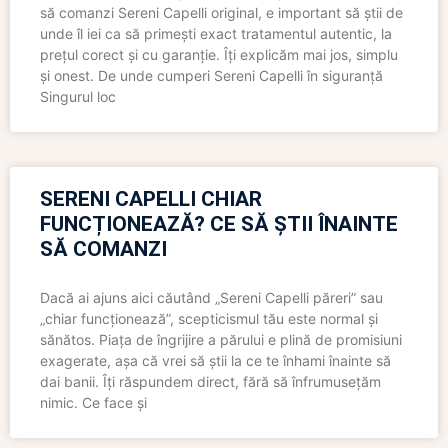
să comanzi Sereni Capelli original, e important să știi de
unde îl iei ca să primești exact tratamentul autentic, la
prețul corect și cu garanție. Îți explicăm mai jos, simplu
și onest. De unde cumperi Sereni Capelli în siguranță
Singurul loc
SERENI CAPELLI CHIAR
FUNCȚIONEAZĂ? CE SĂ ȘTII ÎNAINTE
SĂ COMANZI
Dacă ai ajuns aici căutând „Sereni Capelli păreri” sau
„chiar funcționează”, scepticismul tău este normal și
sănătos. Piața de îngrijire a părului e plină de promisiuni
exagerate, așa că vrei să știi la ce te înhami înainte să
dai banii. Îți răspundem direct, fără să înfrumusețăm
nimic. Ce face și