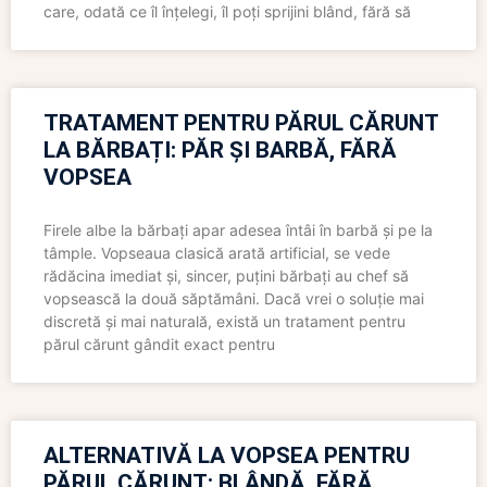
care, odată ce îl înțelegi, îl poți sprijini blând, fără să
TRATAMENT PENTRU PĂRUL CĂRUNT
LA BĂRBAȚI: PĂR ȘI BARBĂ, FĂRĂ
VOPSEA
Firele albe la bărbați apar adesea întâi în barbă și pe la
tâmple. Vopseaua clasică arată artificial, se vede
rădăcina imediat și, sincer, puțini bărbați au chef să
vopsească la două săptămâni. Dacă vrei o soluție mai
discretă și mai naturală, există un tratament pentru
părul cărunt gândit exact pentru
ALTERNATIVĂ LA VOPSEA PENTRU
PĂRUL CĂRUNT: BLÂNDĂ, FĂRĂ