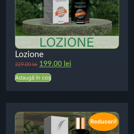
Lozione
199.00
lei
329.00
lei
Adaugă în coș
Reduceri!