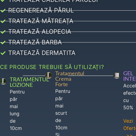
REGENEREAZĂ PĂRUL
TRATEAZĂ MĂTREAȚA
TRATEAZĂ ALOPECIA
TRATEAZĂ BARBA
TRATEAZĂ DERMATITA
CE PRODUSE TREBUIE SĂ UTILIZAȚI?
Tratamentul
GEL
Crema
INT
TRATAMENTUL
Forte
LOZIONE
Acce
Pentru
Pentru
efect
păr
păr
cu
mai
mai
50%
scurt
lung
de
de
Vezi
10cm
10cm
Ofert
Si
>>