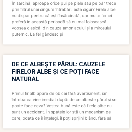
În sarcină, aproape orice pui pe piele sau pe păr trece
prin filtrul unei singure întrebări: este sigur? Firele albe
nu dispar pentru că ești însărcinată, dar multe femei
preferă în această perioadă să nu mai folosească
vopsea clasică, din cauza amoniacului și a mirosului
puternic. La fel gândesc și
DE CE ALBEȘTE PĂRUL: CAUZELE
FIRELOR ALBE ȘI CE POȚI FACE
NATURAL
Primul fir alb apare de obicei fără avertisment, iar
întrebarea vine imediat după: de ce albește părul și se
poate face ceva? Vestea bună este că firele albe nu
sunt un accident. În spatele lor stă un mecanism pe
care, odată ce îl înțelegi, îl poți sprijini blând, fără să