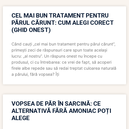
CEL MAI BUN TRATAMENT PENTRU
PĂRUL CĂRUNT: CUM ALEGI CORECT
(GHID ONEST)
Când cauți „cel mai bun tratament pentru părul cărunt”,
primești zeci de răspunsuri care spun toate același
lucru: „al nostru”. Un răspuns onest nu începe cu
produsul, ci cu întrebarea: ce vrei de fapt, să acoperi
firele albe repede sau să redai treptat culoarea naturală
a părului, fără vopsea? Îți
VOPSEA DE PĂR ÎN SARCINĂ: CE
ALTERNATIVĂ FĂRĂ AMONIAC POȚI
ALEGE