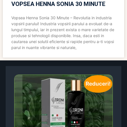
VOPSEA HENNA SONIA 30 MINUTE
Vopsea Henna Sonia 30 Minute – Revolutia in industria
vopsirii parului! Industria vopsirii parului a evoluat de-a
lungul timpului, iar in prezent exista o mare varietate de
produse si tehnologii disponibile. Insa, daca esti in
cautarea unei solutii eficiente si rapide pentru a-ti vopsi
parul in nuante vibrante si naturale,
Reduceri!