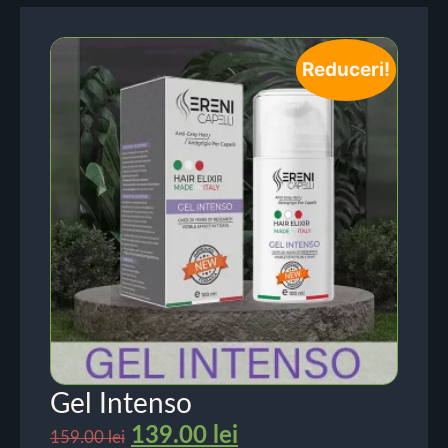
Reduceri!
Gel Intenso
139.00
lei
159.00
lei