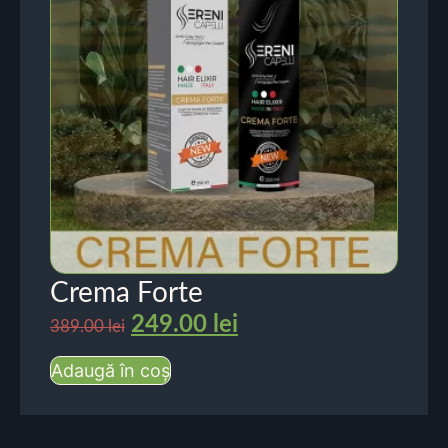
Crema Forte
249.00
lei
389.00
lei
Adaugă în coș