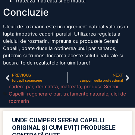
Trateaza matreata si dermatita
Concluzie
Uleiul de rozmarin este un ingredient natural valoros in
lupta impotriva caderii parului. Utilizarea regulata a
uleiului de rozmarin, impreuna cu produsele Sereni
Capelli, poate duce la obtinerea unui par sanatos,
puternic si frumos. Incearca aceste solutii naturale si
bucura-te de rezultatele lor uimitoare!
PREVIOUS
NEXT
forcapil sprancene
sampon wella professional
cadere par
,
dermatita
,
matreata
,
produse Sereni
Capelli
,
regenerare par
,
tratamente naturale
,
ulei de
rozmarin
UNDE CUMPERI SERENI CAPELLI
ORIGINAL ȘI CUM EVIȚI PRODUSELE