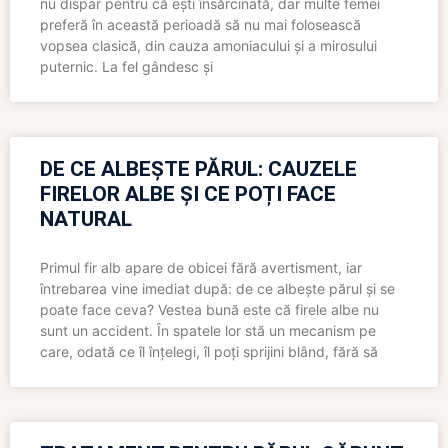
nu dispar pentru că ești însărcinată, dar multe femei
preferă în această perioadă să nu mai folosească
vopsea clasică, din cauza amoniacului și a mirosului
puternic. La fel gândesc și
DE CE ALBEȘTE PĂRUL: CAUZELE
FIRELOR ALBE ȘI CE POȚI FACE
NATURAL
Primul fir alb apare de obicei fără avertisment, iar
întrebarea vine imediat după: de ce albește părul și se
poate face ceva? Vestea bună este că firele albe nu
sunt un accident. În spatele lor stă un mecanism pe
care, odată ce îl înțelegi, îl poți sprijini blând, fără să