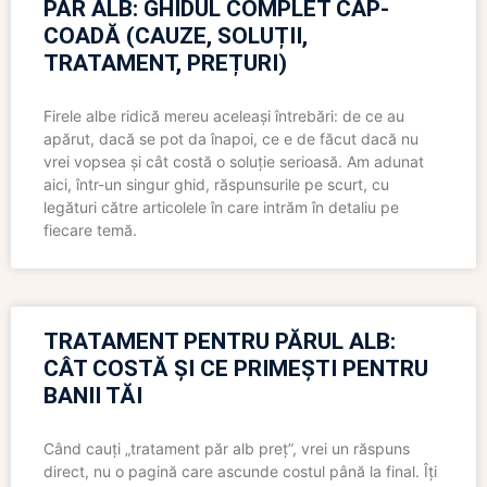
PĂR ALB: GHIDUL COMPLET CAP-
COADĂ (CAUZE, SOLUȚII,
TRATAMENT, PREȚURI)
Firele albe ridică mereu aceleași întrebări: de ce au
apărut, dacă se pot da înapoi, ce e de făcut dacă nu
vrei vopsea și cât costă o soluție serioasă. Am adunat
aici, într-un singur ghid, răspunsurile pe scurt, cu
legături către articolele în care intrăm în detaliu pe
fiecare temă.
TRATAMENT PENTRU PĂRUL ALB:
CÂT COSTĂ ȘI CE PRIMEȘTI PENTRU
BANII TĂI
Când cauți „tratament păr alb preț”, vrei un răspuns
direct, nu o pagină care ascunde costul până la final. Îți