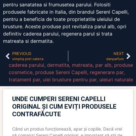
pentru sanatatea si frumusetea parului. Folositi
produsele fabricate in Italia, din brandul Sereni Capelli,
pentru a beneficia de toate proprietatile uleiului de
brusture. Aceste produse pot revitaliza parul alb, opri
definitiv caderea parului, regenera parul si trata
matreata si dermatita.
PREVIOUS
NEXT
simpliq pret catena
danparfum
caderea parului
,
dermatita
,
matreata
,
par alb
,
produse
cosmetice
,
produse Sereni Capelli
,
regenerare par
,
tratament par
,
ulei brusture pentru par
,
uleiuri naturale
UNDE CUMPERI SERENI CAPELLI
ORIGINAL ȘI CUM EVIȚI PRODUSELE
CONTRAFĂCUTE
Când un produs funcționează, apar și copiile. Dacă vrei
să comanzi Sereni Capelli original, e important să știi de