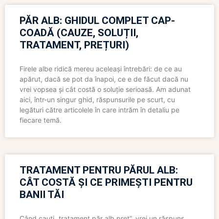
PĂR ALB: GHIDUL COMPLET CAP-
COADĂ (CAUZE, SOLUȚII,
TRATAMENT, PREȚURI)
Firele albe ridică mereu aceleași întrebări: de ce au
apărut, dacă se pot da înapoi, ce e de făcut dacă nu
vrei vopsea și cât costă o soluție serioasă. Am adunat
aici, într-un singur ghid, răspunsurile pe scurt, cu
legături către articolele în care intrăm în detaliu pe
fiecare temă.
TRATAMENT PENTRU PĂRUL ALB:
CÂT COSTĂ ȘI CE PRIMEȘTI PENTRU
BANII TĂI
Când cauți „tratament păr alb preț”, vrei un răspuns