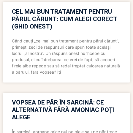
CEL MAI BUN TRATAMENT PENTRU
PĂRUL CĂRUNT: CUM ALEGI CORECT
(GHID ONEST)
Când cauți „cel mai bun tratament pentru părul cărunt”,
primești zeci de răspunsuri care spun toate același
lucru: „al nostru”. Un răspuns onest nu începe cu
produsul, ci cu întrebarea: ce vrei de fapt, să acoperi
firele albe repede sau să redai treptat culoarea naturală
a părului, fără vopsea? Îți
VOPSEA DE PĂR ÎN SARCINĂ: CE
ALTERNATIVĂ FĂRĂ AMONIAC POȚI
ALEGE
În sarcină, aproape orice pui pe piele sau pe păr trece