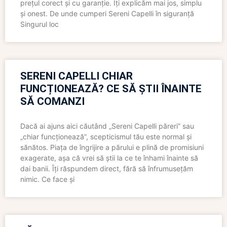
prețul corect și cu garanție. Îți explicăm mai jos, simplu
și onest. De unde cumperi Sereni Capelli în siguranță
Singurul loc
SERENI CAPELLI CHIAR
FUNCȚIONEAZĂ? CE SĂ ȘTII ÎNAINTE
SĂ COMANZI
Dacă ai ajuns aici căutând „Sereni Capelli păreri” sau
„chiar funcționează”, scepticismul tău este normal și
sănătos. Piața de îngrijire a părului e plină de promisiuni
exagerate, așa că vrei să știi la ce te înhami înainte să
dai banii. Îți răspundem direct, fără să înfrumusețăm
nimic. Ce face și