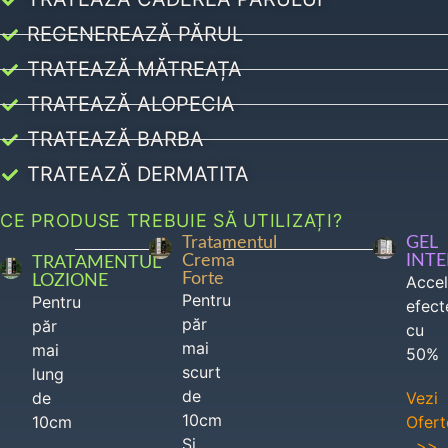
REGENEREAZĂ PĂRUL
TRATEAZĂ MĂTREAȚA
TRATEAZĂ ALOPECIA
TRATEAZĂ BARBA
TRATEAZĂ DERMATITA
CE PRODUSE TREBUIE SĂ UTILIZAȚI?
Tratamentul
GEL
Crema
INT
TRATAMENTUL
Forte
LOZIONE
Acce
Pentru
Pentru
efect
păr
păr
cu
mai
mai
50%
scurt
lung
de
de
Vezi
10cm
10cm
Ofert
Si
>>