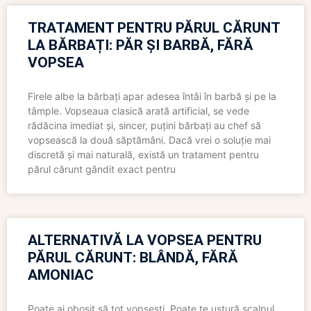
TRATAMENT PENTRU PĂRUL CĂRUNT
LA BĂRBAȚI: PĂR ȘI BARBĂ, FĂRĂ
VOPSEA
Firele albe la bărbați apar adesea întâi în barbă și pe la
tâmple. Vopseaua clasică arată artificial, se vede
rădăcina imediat și, sincer, puțini bărbați au chef să
vopsească la două săptămâni. Dacă vrei o soluție mai
discretă și mai naturală, există un tratament pentru
părul cărunt gândit exact pentru
ALTERNATIVĂ LA VOPSEA PENTRU
PĂRUL CĂRUNT: BLÂNDĂ, FĂRĂ
AMONIAC
Poate ai obosit să tot vopsești. Poate te ustură scalpul