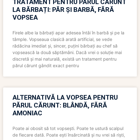
TRATAMENT PENTRU PĂRUL CĂRUNT
LA BĂRBAȚI: PĂR ȘI BARBĂ, FĂRĂ
VOPSEA
Firele albe la bărbați apar adesea întâi în barbă și pe la
tâmple. Vopseaua clasică arată artificial, se vede
rădăcina imediat și, sincer, puțini bărbați au chef să
vopsească la două săptămâni. Dacă vrei o soluție mai
discretă și mai naturală, există un tratament pentru
părul cărunt gândit exact pentru
ALTERNATIVĂ LA VOPSEA PENTRU
PĂRUL CĂRUNT: BLÂNDĂ, FĂRĂ
AMONIAC
Poate ai obosit să tot vopsești. Poate te ustură scalpul
de fiecare dată. Poate ești însărcinată și nu vrei să riști,