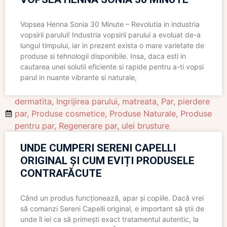
Vopsea Henna Sonia 30 Minute – Revolutia in industria
vopsirii parului! Industria vopsirii parului a evoluat de-a
lungul timpului, iar in prezent exista o mare varietate de
produse si tehnologii disponibile. Insa, daca esti in
cautarea unei solutii eficiente si rapide pentru a-ti vopsi
parul in nuante vibrante si naturale,
dermatita
,
Ingrijirea parului
,
matreata
,
Par
,
pierdere
par
,
Produse cosmetice
,
Produse Naturale
,
Produse
pentru par
,
Regenerare par
,
ulei brusture
UNDE CUMPERI SERENI CAPELLI
ORIGINAL ȘI CUM EVIȚI PRODUSELE
CONTRAFĂCUTE
Când un produs funcționează, apar și copiile. Dacă vrei
să comanzi Sereni Capelli original, e important să știi de
unde îl iei ca să primești exact tratamentul autentic, la