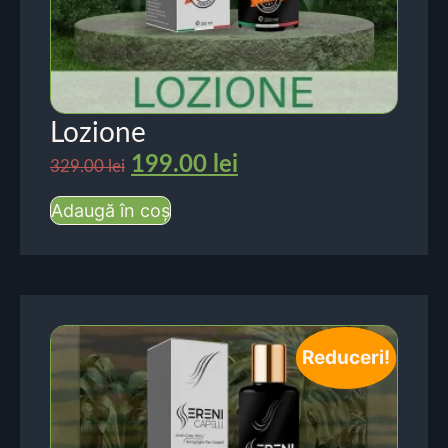
Lozione
199.00
lei
329.00
lei
Adaugă în coș
Reduceri!