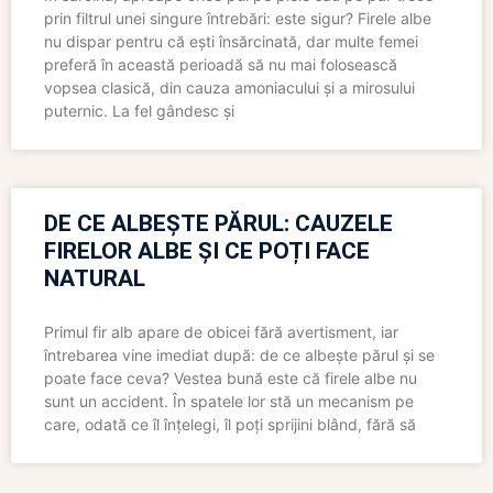
prin filtrul unei singure întrebări: este sigur? Firele albe
nu dispar pentru că ești însărcinată, dar multe femei
preferă în această perioadă să nu mai folosească
vopsea clasică, din cauza amoniacului și a mirosului
puternic. La fel gândesc și
DE CE ALBEȘTE PĂRUL: CAUZELE
FIRELOR ALBE ȘI CE POȚI FACE
NATURAL
Primul fir alb apare de obicei fără avertisment, iar
întrebarea vine imediat după: de ce albește părul și se
poate face ceva? Vestea bună este că firele albe nu
sunt un accident. În spatele lor stă un mecanism pe
care, odată ce îl înțelegi, îl poți sprijini blând, fără să