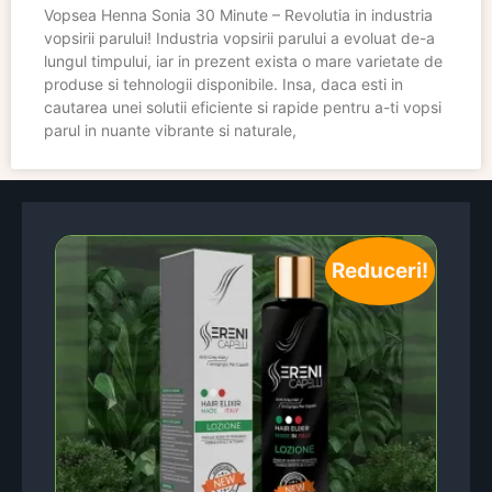
Vopsea Henna Sonia 30 Minute – Revolutia in industria
vopsirii parului! Industria vopsirii parului a evoluat de-a
lungul timpului, iar in prezent exista o mare varietate de
produse si tehnologii disponibile. Insa, daca esti in
cautarea unei solutii eficiente si rapide pentru a-ti vopsi
parul in nuante vibrante si naturale,
Reduceri!