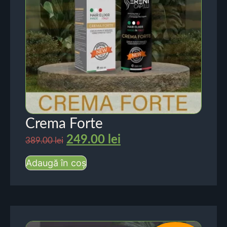
Crema Forte
249.00
lei
389.00
lei
Adaugă în coș