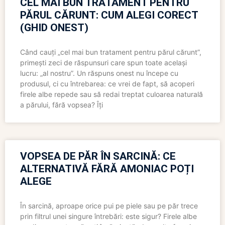
CEL MAI BUN TRATAMENT PENTRU
PĂRUL CĂRUNT: CUM ALEGI CORECT
(GHID ONEST)
Când cauți „cel mai bun tratament pentru părul cărunt”,
primești zeci de răspunsuri care spun toate același
lucru: „al nostru”. Un răspuns onest nu începe cu
produsul, ci cu întrebarea: ce vrei de fapt, să acoperi
firele albe repede sau să redai treptat culoarea naturală
a părului, fără vopsea? Îți
VOPSEA DE PĂR ÎN SARCINĂ: CE
ALTERNATIVĂ FĂRĂ AMONIAC POȚI
ALEGE
În sarcină, aproape orice pui pe piele sau pe păr trece
prin filtrul unei singure întrebări: este sigur? Firele albe