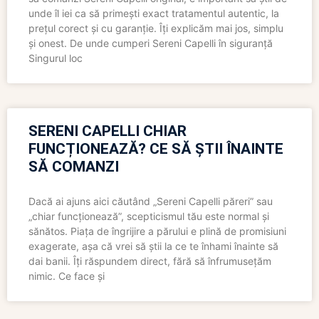
unde îl iei ca să primești exact tratamentul autentic, la
prețul corect și cu garanție. Îți explicăm mai jos, simplu
și onest. De unde cumperi Sereni Capelli în siguranță
Singurul loc
SERENI CAPELLI CHIAR
FUNCȚIONEAZĂ? CE SĂ ȘTII ÎNAINTE
SĂ COMANZI
Dacă ai ajuns aici căutând „Sereni Capelli păreri” sau
„chiar funcționează”, scepticismul tău este normal și
sănătos. Piața de îngrijire a părului e plină de promisiuni
exagerate, așa că vrei să știi la ce te înhami înainte să
dai banii. Îți răspundem direct, fără să înfrumusețăm
nimic. Ce face și