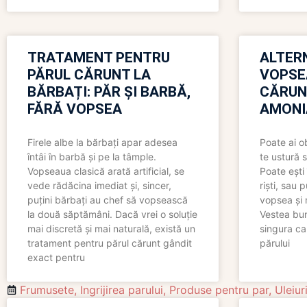
TRATAMENT PENTRU
ALTER
PĂRUL CĂRUNT LA
VOPSE
BĂRBAȚI: PĂR ȘI BARBĂ,
CĂRUN
FĂRĂ VOPSEA
AMONI
Firele albe la bărbați apar adesea
Poate ai o
întâi în barbă și pe la tâmple.
te ustură 
Vopseaua clasică arată artificial, se
Poate ești 
vede rădăcina imediat și, sincer,
riști, sau 
puțini bărbați au chef să vopsească
vopsea și 
la două săptămâni. Dacă vrei o soluție
Vestea bu
mai discretă și mai naturală, există un
singura ca
tratament pentru părul cărunt gândit
părului
exact pentru
Frumusete
,
Ingrijirea parului
,
Produse pentru par
,
Uleiur