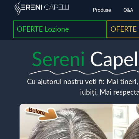
Produse
Q&A
OFERTE Lozione
OFERTE 
Sereni
Capel
Cu ajutorul nostru veți fi: Mai tineri
iubiți, Mai respecta