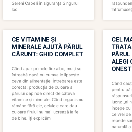
Sereni Capelli în siguranță Singurul
răspundem 
loc
înfrumuseț
CE VITAMINE ȘI
CEL MA
MINERALE AJUTĂ PĂRUL
TRATA
CĂRUNT: GHID COMPLET
PĂRUL
ALEGI 
ONEST
Când apar primele fire albe, mulți se
întreabă dacă nu cumva le lipsește
ceva din alimentație. Întrebarea este
Când cauți
corectă: producția de culoare a
pentru păr
părului depinde direct de câteva
răspunsuri
vitamine și minerale. Când organismul
lucru: „al
rămâne fără ele, celulele care dau
începe cu 
culoare firului nu mai lucrează la fel
ce vrei de 
de bine. Îți explicăm
repede sau
naturală a 