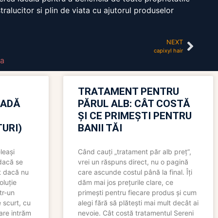
tralucitor si plin de viata cu ajutorul produselor
NEXT
capixyl hair
la
TRATAMENT PENTRU
OADĂ
PĂRUL ALB: CÂT COSTĂ
ȘI CE PRIMEȘTI PENTRU
URI)
BANII TĂI
leași
Când cauți „tratament păr alb preț”,
 dacă se
vrei un răspuns direct, nu o pagină
t dacă nu
care ascunde costul până la final. Îți
oluție
dăm mai jos prețurile clare, ce
tr-un
primești pentru fiecare produs și cum
 scurt, cu
alegi fără să plătești mai mult decât ai
care intrăm
nevoie. Cât costă tratamentul Sereni