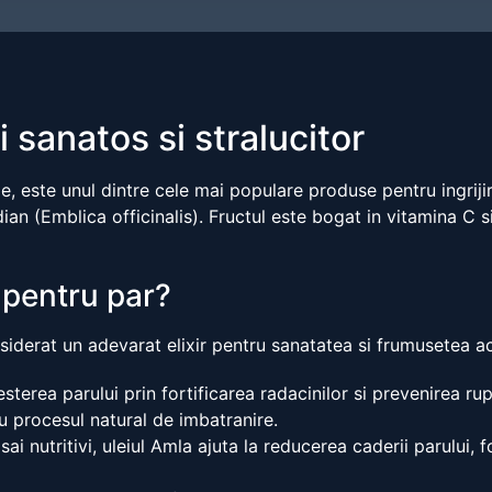
 sanatos si stralucitor
 este unul dintre cele mai populare produse pentru ingrijirea
an (Emblica officinalis). Fructul este bogat in vitamina C si
 pentru par?
nsiderat un adevarat elixir pentru sanatatea si frumusetea a
terea parului prin fortificarea radacinilor si prevenirea rup
u procesul natural de imbatranire.
i nutritivi, uleiul Amla ajuta la reducerea caderii parului, f