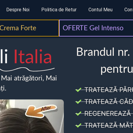
Despre Noi
Politica de Retur
Contul Meu
Con
Crema Forte
OFERTE Gel Intenso
Brandul nr.
li
Italia
pentru
, Mai atrăgători, Mai
ți.
TRATEAZĂ PĂR
TRATEAZĂ CĂD
REGENEREAZĂ 
TRATEAZĂ MĂT