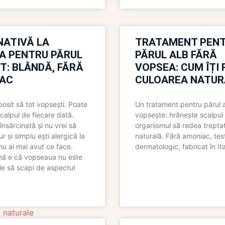
NATIVĂ LA
TRATAMENT PEN
A PENTRU PĂRUL
PĂRUL ALB FĂRĂ
T: BLÂNDĂ, FĂRĂ
VOPSEA: CUM ÎȚI 
AC
CULOAREA NATUR
bosit să tot vopsești. Poate
Un tratament pentru părul 
scalpul de fiecare dată.
vopsește: hrănește scalpul 
însărcinată și nu vrei să
organismul să redea trepta
pur și simplu ești alergică la
naturală. Fără amoniac, tes
nu ai mai avut ce face.
dermatologic, fabricat în Ita
nă e că vopseaua nu este
le să scapi de aspectul
i naturale