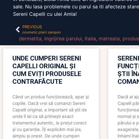
sale. Nu lasa problemele cu parul sa iti afecteze stare
Sereni Capelli cu ulei Amla!
PREVIOUS
cosmetic plant sampon
dermatita
,
Ingrijirea parului
,
Italia
,
matreata
,
produs
UNDE CUMPERI SERENI
SERENI
CAPELLI ORIGINAL ȘI
FUNCȚ
CUM EVIȚI PRODUSELE
ȘTII Î
CONTRAFĂCUTE
COMAN
Când un produs funcționează, apar și
Dacă ai aj
copiile. Dacă vrei să comanzi Sereni
Capelli păr
Capelli original, e important să știi de
funcționea
unde îl iei ca să primești exact
normal și s
tratamentul autentic, la prețul corect
părului e p
și cu garanție. Îți explicăm mai jos,
exagerate, 
simplu și onest. De unde cumperi
înhami înai