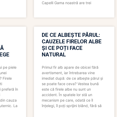
Capelli Gama noastră are trei
N
DE CE ALBEȘTE PĂRUL:
CAUZELE FIRELOR ALBE
RĂ
ȘI CE POȚI FACE
LEGE
NATURAL
i pe piele
Primul fir alb apare de obicei fără
 unei
avertisment, iar întrebarea vine
? Firele
imediat după: de ce albește părul și
ti
se poate face ceva? Vestea bună
 preferă în
este că firele albe nu sunt un
i
accident. În spatele lor stă un
 din cauza
mecanism pe care, odată ce îl
uternic. La
înțelegi, îl poți sprijini blând, fără să