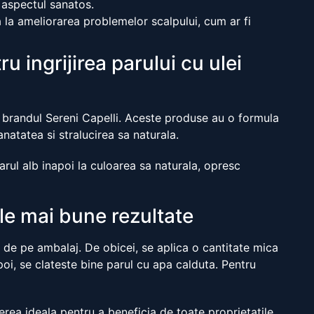
i aspectul sanatos.
a la ameliorarea problemelor scalpului, cum ar fi
u ingrijirea parului cu ulei
de brandul Sereni Capelli. Aceste produse au o formula
natatea si stralucirea sa naturala.
rul alb inapoi la culoarea sa naturala, opresc
le mai bune rezultate
 de pe ambalaj. De obicei, se aplica o cantitate mica
i, se clateste bine parul cu apa calduta. Pentru
gerea ideala pentru a beneficia de toate proprietatile