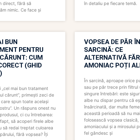
direct, fără să
în detaliu pe fiecare temă.
ăm nimic. Ce face și
I BUN
VOPSEA DE PĂR Î
MENT PENTRU
SARCINĂ: CE
 CĂRUNT: CUM
ALTERNATIVĂ FĂ
CORECT (GHID
AMONIAC POȚI A
)
În sarcină, aproape orice pu
sau pe păr trece prin filtrul
 „cel mai bun tratament
singure întrebări: este sigur
ul cărunt”, primești zeci de
albe nu dispar pentru că eș
 care spun toate același
însărcinată, dar multe femei
 nostru”. Un răspuns onest nu
această perioadă să nu ma
produsul, ci cu întrebarea:
folosească vopsea clasică,
fapt, să acoperi firele albe
amoniacului și a mirosului p
 să redai treptat culoarea
fel gândesc și
părului, fără vopsea? Îți