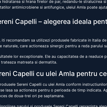
a hidratarea si hrana firelor de par, redandu-le stralucirea s
atilor antimicrobiene si antifungice, uleiul Amla poate ajut
ereni Capelli – alegerea ideala pentr
a, iti recomandam sa utilizezi produsele fabricate in Italia 
e naturale, care actioneaza sinergic pentru a reda parului sa
ltatele lor exceptionale. Ele au capacitatea de a readuce pa
i trateaza matreata si dermatita.
eni Capelli cu ulei Amla pentru ce
rodusele Sereni Capelli cu ulei Amla conform instructiunilor
e lasa sa actioneze pentru o perioada de timp indicata. Apo
roces de doua-trei ori pe saptamana.
 ingrijirea parului si produsele Sereni Capelli reprezinta ale