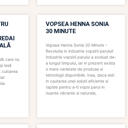
TRU
VOPSEA HENNA SONIA
30 MINUTE
REDAI
ALĂ
Vopsea Henna Sonia 30 Minute –
Revolutia in industria vopsirii parului!
Industria vopsirii parului a evoluat de-
alb care nu
a lungul timpului, iar in prezent exista
și lasă
o mare varietate de produse si
t culoarea
tehnologii disponibile. Insa, daca esti
tat
in cautarea unei solutii eficiente si
lia.
rapide pentru a-ti vopsi parul in
nuante vibrante si naturale,