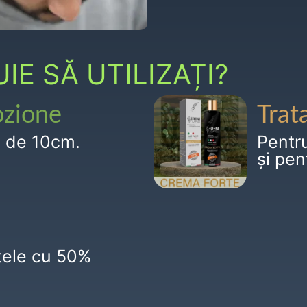
E SĂ UTILIZAȚI?
ozione
Trat
g de 10cm.
Pentr
și pen
ctele cu 50%