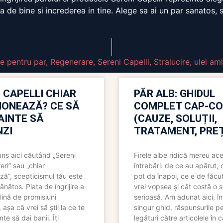
a de bine si increderea in tine. Alege sa ai un par sanatos, s
e pentru par
,
Regenerare
,
Sereni Capelli
,
Stralucire
,
ulei am
 CAPELLI CHIAR
PĂR ALB: GHIDUL
IONEAZĂ? CE SĂ
COMPLET CAP-C
NAINTE SĂ
(CAUZE, SOLUȚII,
ZI
TRATAMENT, PREȚ
uns aici căutând „Sereni
Firele albe ridică mereu ace
eri” sau „chiar
întrebări: de ce au apărut,
ză”, scepticismul tău este
pot da înapoi, ce e de făcu
ănătos. Piața de îngrijire a
vrei vopsea și cât costă o s
lină de promisiuni
serioasă. Am adunat aici, în
așa că vrei să știi la ce te
singur ghid, răspunsurile pe
nte să dai banii. Îți
legături către articolele în 