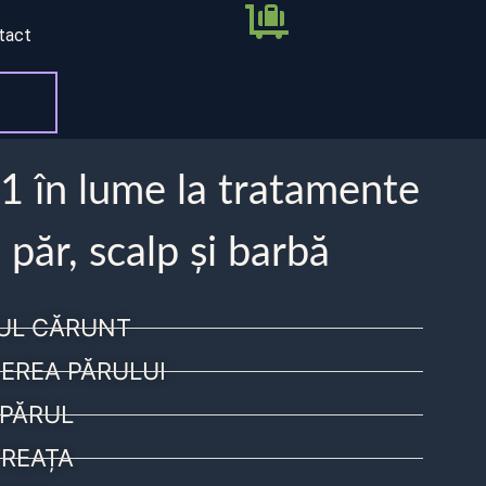
tact
 1 în lume la tratamente
 păr, scalp și barbă
UL CĂRUNT
EREA PĂRULUI
PĂRUL
REAȚA