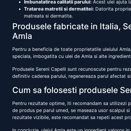
Imbunatatirea calitatii parului:
Acest ulei ajuta l
Tratarea matretii si dermatitei:
Datorita propriet
matreata si dermatita.
Produsele fabricate in Italia, S
Amla
Pentru a beneficia de toate proprietatile uleiului Aml
speciala, imbogatita cu ulei de Amla si alte ingredient
Produsele Sereni Capelli sunt recunoscute pentru rezu
definitiv caderea parului, regenereaza parul afectat s
Cum sa folosesti produsele Ser
Pentru rezultate optime, iti recomandam sa utilizezi p
de produs pe parul umed, se maseaza usor scalpul si s
rezultate vizibile, este recomandat sa repeti acest p
In concluzie, uleiul Amla este un ingredient valoros in