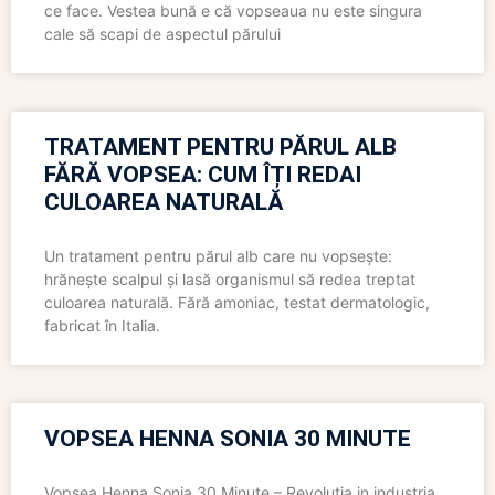
ce face. Vestea bună e că vopseaua nu este singura
cale să scapi de aspectul părului
TRATAMENT PENTRU PĂRUL ALB
FĂRĂ VOPSEA: CUM ÎȚI REDAI
CULOAREA NATURALĂ
Un tratament pentru părul alb care nu vopsește:
hrănește scalpul și lasă organismul să redea treptat
culoarea naturală. Fără amoniac, testat dermatologic,
fabricat în Italia.
VOPSEA HENNA SONIA 30 MINUTE
Vopsea Henna Sonia 30 Minute – Revolutia in industria