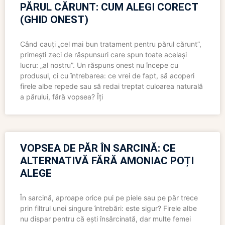
PĂRUL CĂRUNT: CUM ALEGI CORECT
(GHID ONEST)
Când cauți „cel mai bun tratament pentru părul cărunt”,
primești zeci de răspunsuri care spun toate același
lucru: „al nostru”. Un răspuns onest nu începe cu
produsul, ci cu întrebarea: ce vrei de fapt, să acoperi
firele albe repede sau să redai treptat culoarea naturală
a părului, fără vopsea? Îți
VOPSEA DE PĂR ÎN SARCINĂ: CE
ALTERNATIVĂ FĂRĂ AMONIAC POȚI
ALEGE
În sarcină, aproape orice pui pe piele sau pe păr trece
prin filtrul unei singure întrebări: este sigur? Firele albe
nu dispar pentru că ești însărcinată, dar multe femei