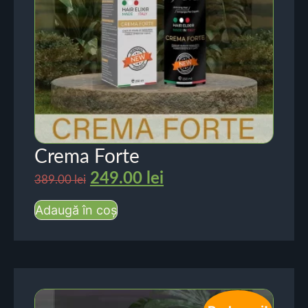
Crema Forte
249.00
lei
389.00
lei
Adaugă în coș