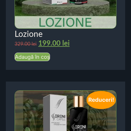
Lozione
199.00
lei
329.00
lei
Adaugă în coș
Reduceri!