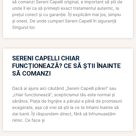
să comanzi Sereni Capelli original, e important să știi de
unde îl iei ca să primești exact tratamentul autentic, la
prețul corect și cu garanție. Îți explicăm mai jos, simplu
și onest. De unde cumperi Sereni Capelli în siguranță
Singurul loc
SERENI CAPELLI CHIAR
FUNCȚIONEAZĂ? CE SĂ ȘTII ÎNAINTE
SĂ COMANZI
Dacă ai ajuns aici căutând „Sereni Capelli păreri” sau
„chiar funcționează”, scepticismul tău este normal și
sănătos. Piața de îngrijire a părului e plină de promisiuni
exagerate, așa că vrei să știi la ce te înhami înainte să
dai banii. Îți răspundem direct, fără să înfrumusețăm
nimic. Ce face și