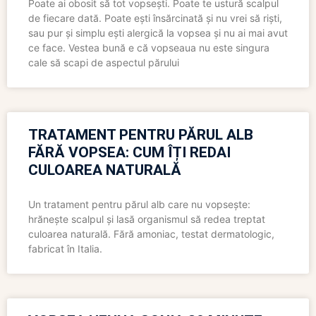
Poate ai obosit să tot vopsești. Poate te ustură scalpul
de fiecare dată. Poate ești însărcinată și nu vrei să riști,
sau pur și simplu ești alergică la vopsea și nu ai mai avut
ce face. Vestea bună e că vopseaua nu este singura
cale să scapi de aspectul părului
TRATAMENT PENTRU PĂRUL ALB
FĂRĂ VOPSEA: CUM ÎȚI REDAI
CULOAREA NATURALĂ
Un tratament pentru părul alb care nu vopsește:
hrănește scalpul și lasă organismul să redea treptat
culoarea naturală. Fără amoniac, testat dermatologic,
fabricat în Italia.