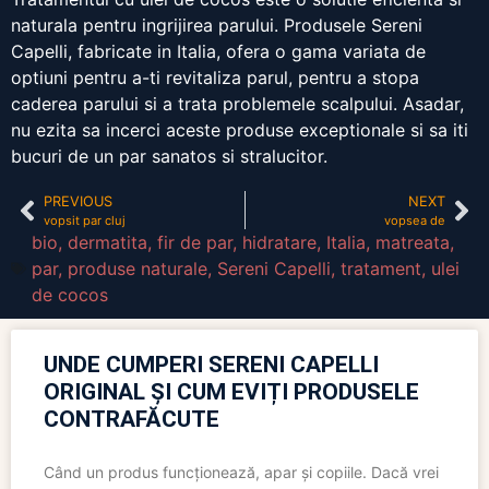
naturala pentru ingrijirea parului. Produsele Sereni
Capelli, fabricate in Italia, ofera o gama variata de
optiuni pentru a-ti revitaliza parul, pentru a stopa
caderea parului si a trata problemele scalpului. Asadar,
nu ezita sa incerci aceste produse exceptionale si sa iti
bucuri de un par sanatos si stralucitor.
PREVIOUS
NEXT
vopsit par cluj
vopsea de
bio
,
dermatita
,
fir de par
,
hidratare
,
Italia
,
matreata
,
par
,
produse naturale
,
Sereni Capelli
,
tratament
,
ulei
de cocos
UNDE CUMPERI SERENI CAPELLI
ORIGINAL ȘI CUM EVIȚI PRODUSELE
CONTRAFĂCUTE
Când un produs funcționează, apar și copiile. Dacă vrei