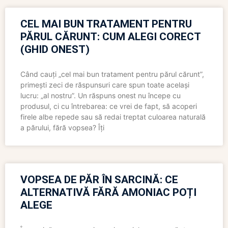
CEL MAI BUN TRATAMENT PENTRU
PĂRUL CĂRUNT: CUM ALEGI CORECT
(GHID ONEST)
Când cauți „cel mai bun tratament pentru părul cărunt”,
primești zeci de răspunsuri care spun toate același
lucru: „al nostru”. Un răspuns onest nu începe cu
produsul, ci cu întrebarea: ce vrei de fapt, să acoperi
firele albe repede sau să redai treptat culoarea naturală
a părului, fără vopsea? Îți
VOPSEA DE PĂR ÎN SARCINĂ: CE
ALTERNATIVĂ FĂRĂ AMONIAC POȚI
ALEGE