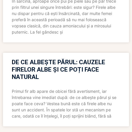
În sarcină, aproape orice pui pe piele sau pe păr trece
prin filtrul unei singure întrebări: este sigur? Firele albe
nu dispar pentru că ești însărcinată, dar multe femei
preferă în această perioadă să nu mai folosească
vopsea clasică, din cauza amoniacului și a mirosului
puternic. La fel gândesc și
DE CE ALBEȘTE PĂRUL: CAUZELE
FIRELOR ALBE ȘI CE POȚI FACE
NATURAL
Primul fir alb apare de obicei fără avertisment, iar
întrebarea vine imediat după: de ce albește părul și se
poate face ceva? Vestea bună este că firele albe nu
sunt un accident. În spatele lor stă un mecanism pe
care, odată ce îl înțelegi, îl poți sprijini blând, fără să