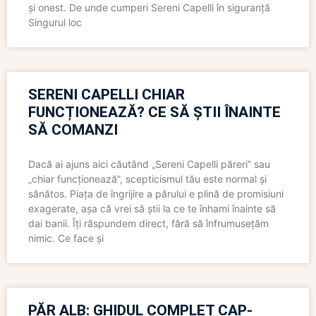
și onest. De unde cumperi Sereni Capelli în siguranță
Singurul loc
SERENI CAPELLI CHIAR
FUNCȚIONEAZĂ? CE SĂ ȘTII ÎNAINTE
SĂ COMANZI
Dacă ai ajuns aici căutând „Sereni Capelli păreri” sau
„chiar funcționează”, scepticismul tău este normal și
sănătos. Piața de îngrijire a părului e plină de promisiuni
exagerate, așa că vrei să știi la ce te înhami înainte să
dai banii. Îți răspundem direct, fără să înfrumusețăm
nimic. Ce face și
PĂR ALB: GHIDUL COMPLET CAP-