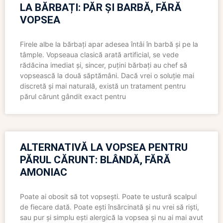
LA BĂRBAȚI: PĂR ȘI BARBĂ, FĂRĂ
VOPSEA
Firele albe la bărbați apar adesea întâi în barbă și pe la
tâmple. Vopseaua clasică arată artificial, se vede
rădăcina imediat și, sincer, puțini bărbați au chef să
vopsească la două săptămâni. Dacă vrei o soluție mai
discretă și mai naturală, există un tratament pentru
părul cărunt gândit exact pentru
ALTERNATIVĂ LA VOPSEA PENTRU
PĂRUL CĂRUNT: BLÂNDĂ, FĂRĂ
AMONIAC
Poate ai obosit să tot vopsești. Poate te ustură scalpul
de fiecare dată. Poate ești însărcinată și nu vrei să riști,
sau pur și simplu ești alergică la vopsea și nu ai mai avut