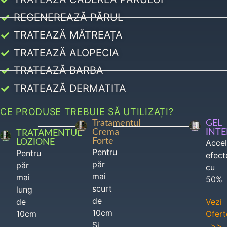
REGENEREAZĂ PĂRUL
TRATEAZĂ MĂTREAȚA
TRATEAZĂ ALOPECIA
TRATEAZĂ BARBA
TRATEAZĂ DERMATITA
CE PRODUSE TREBUIE SĂ UTILIZAȚI?
Tratamentul
GEL
Crema
INT
TRATAMENTUL
Forte
LOZIONE
Acce
Pentru
Pentru
efect
păr
păr
cu
mai
mai
50%
scurt
lung
de
de
Vezi
10cm
10cm
Ofert
Si
>>