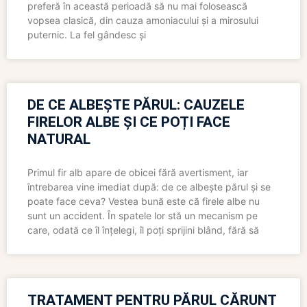
preferă în această perioadă să nu mai folosească
vopsea clasică, din cauza amoniacului și a mirosului
puternic. La fel gândesc și
DE CE ALBEȘTE PĂRUL: CAUZELE
FIRELOR ALBE ȘI CE POȚI FACE
NATURAL
Primul fir alb apare de obicei fără avertisment, iar
întrebarea vine imediat după: de ce albește părul și se
poate face ceva? Vestea bună este că firele albe nu
sunt un accident. În spatele lor stă un mecanism pe
care, odată ce îl înțelegi, îl poți sprijini blând, fără să
TRATAMENT PENTRU PĂRUL CĂRUNT