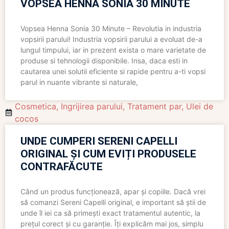
VOPSEA HENNA SONIA 30 MINUTE
Vopsea Henna Sonia 30 Minute – Revolutia in industria
vopsirii parului! Industria vopsirii parului a evoluat de-a
lungul timpului, iar in prezent exista o mare varietate de
produse si tehnologii disponibile. Insa, daca esti in
cautarea unei solutii eficiente si rapide pentru a-ti vopsi
parul in nuante vibrante si naturale,
Cosmetica
,
Ingrijirea parului
,
Tratament par
,
Ulei de
cocos
UNDE CUMPERI SERENI CAPELLI
ORIGINAL ȘI CUM EVIȚI PRODUSELE
CONTRAFĂCUTE
Când un produs funcționează, apar și copiile. Dacă vrei
să comanzi Sereni Capelli original, e important să știi de
unde îl iei ca să primești exact tratamentul autentic, la
prețul corect și cu garanție. Îți explicăm mai jos, simplu