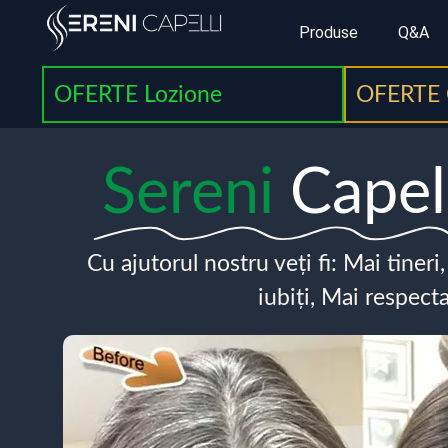
Produse
Q&A
OFERTE Lozione
OFERTE 
Sereni
Capel
Cu ajutorul nostru veți fi: Mai tineri
iubiți, Mai respecta