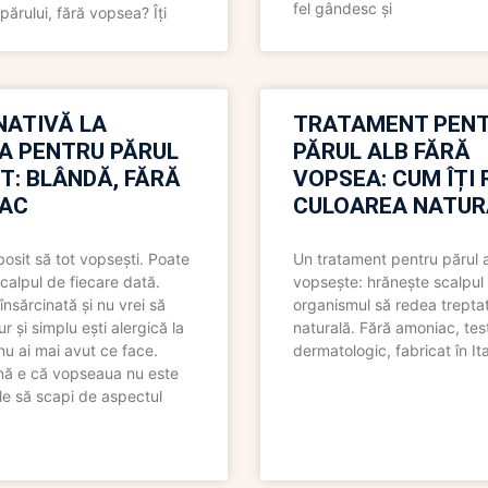
fel gândesc și
părului, fără vopsea? Îți
NATIVĂ LA
TRATAMENT PEN
A PENTRU PĂRUL
PĂRUL ALB FĂRĂ
T: BLÂNDĂ, FĂRĂ
VOPSEA: CUM ÎȚI 
AC
CULOAREA NATUR
bosit să tot vopsești. Poate
Un tratament pentru părul 
scalpul de fiecare dată.
vopsește: hrănește scalpul 
însărcinată și nu vrei să
organismul să redea trepta
pur și simplu ești alergică la
naturală. Fără amoniac, tes
nu ai mai avut ce face.
dermatologic, fabricat în Ita
nă e că vopseaua nu este
le să scapi de aspectul