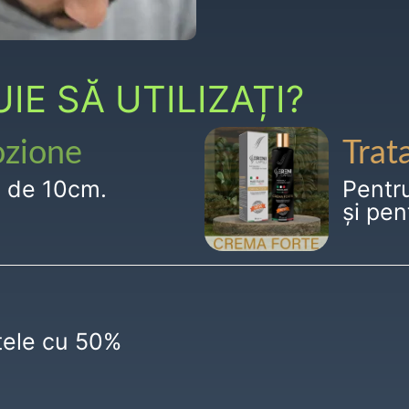
E SĂ UTILIZAȚI?
ozione
Trat
g de 10cm.
Pentr
și pen
ctele cu 50%