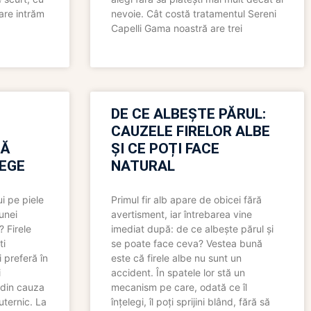
care intrăm
nevoie. Cât costă tratamentul Sereni
Capelli Gama noastră are trei
N
DE CE ALBEȘTE PĂRUL:
CAUZELE FIRELOR ALBE
RĂ
ȘI CE POȚI FACE
LEGE
NATURAL
i pe piele
Primul fir alb apare de obicei fără
 unei
avertisment, iar întrebarea vine
? Firele
imediat după: de ce albește părul și
ti
se poate face ceva? Vestea bună
 preferă în
este că firele albe nu sunt un
i
accident. În spatele lor stă un
 din cauza
mecanism pe care, odată ce îl
uternic. La
înțelegi, îl poți sprijini blând, fără să