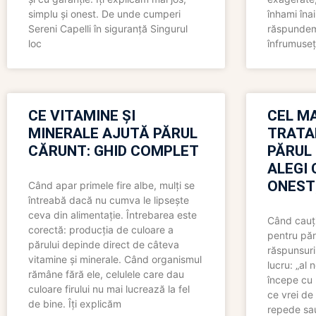
simplu și onest. De unde cumperi
înhami înai
Sereni Capelli în siguranță Singurul
răspundem 
loc
înfrumuseț
CE VITAMINE ȘI
CEL MA
MINERALE AJUTĂ PĂRUL
TRATA
CĂRUNT: GHID COMPLET
PĂRUL
ALEGI 
ONEST
Când apar primele fire albe, mulți se
întreabă dacă nu cumva le lipsește
ceva din alimentație. Întrebarea este
Când cauți
corectă: producția de culoare a
pentru păr
părului depinde direct de câteva
răspunsuri
vitamine și minerale. Când organismul
lucru: „al
rămâne fără ele, celulele care dau
începe cu 
culoare firului nu mai lucrează la fel
ce vrei de 
de bine. Îți explicăm
repede sau