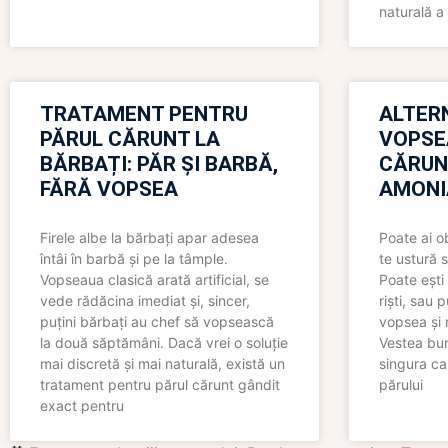
naturală a 
TRATAMENT PENTRU
ALTER
PĂRUL CĂRUNT LA
VOPSE
BĂRBAȚI: PĂR ȘI BARBĂ,
CĂRUN
FĂRĂ VOPSEA
AMONI
Firele albe la bărbați apar adesea
Poate ai o
întâi în barbă și pe la tâmple.
te ustură 
Vopseaua clasică arată artificial, se
Poate ești 
vede rădăcina imediat și, sincer,
riști, sau 
puțini bărbați au chef să vopsească
vopsea și 
la două săptămâni. Dacă vrei o soluție
Vestea bu
mai discretă și mai naturală, există un
singura ca
tratament pentru părul cărunt gândit
părului
exact pentru