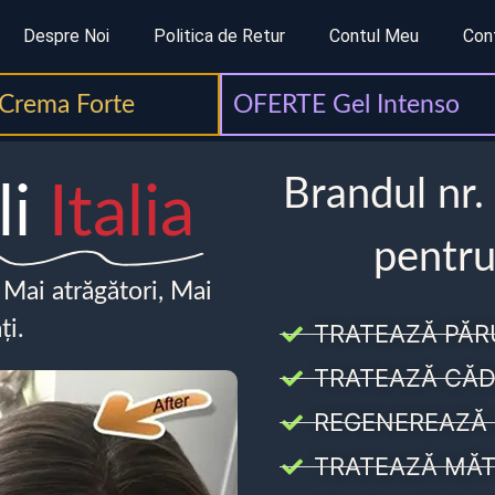
Despre Noi
Politica de Retur
Contul Meu
Con
Crema Forte
OFERTE Gel Intenso
Brandul nr.
li
Italia
pentru
, Mai atrăgători, Mai
ți.
TRATEAZĂ PĂR
TRATEAZĂ CĂD
REGENEREAZĂ 
TRATEAZĂ MĂT