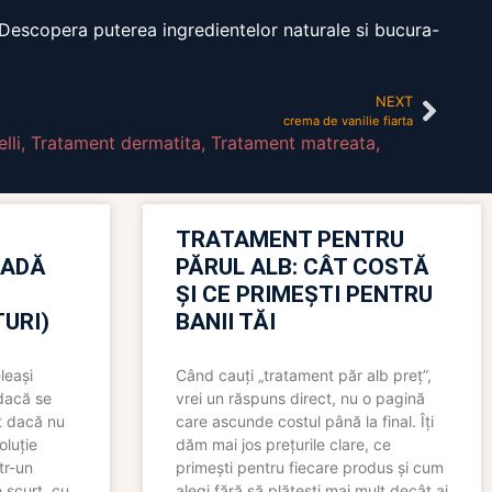
. Descopera puterea ingredientelor naturale si bucura-
NEXT
crema de vanilie fiarta
lli
,
Tratament dermatita
,
Tratament matreata
,
TRATAMENT PENTRU
OADĂ
PĂRUL ALB: CÂT COSTĂ
ȘI CE PRIMEȘTI PENTRU
URI)
BANII TĂI
leași
Când cauți „tratament păr alb preț”,
 dacă se
vrei un răspuns direct, nu o pagină
t dacă nu
care ascunde costul până la final. Îți
oluție
dăm mai jos prețurile clare, ce
tr-un
primești pentru fiecare produs și cum
 scurt, cu
alegi fără să plătești mai mult decât ai