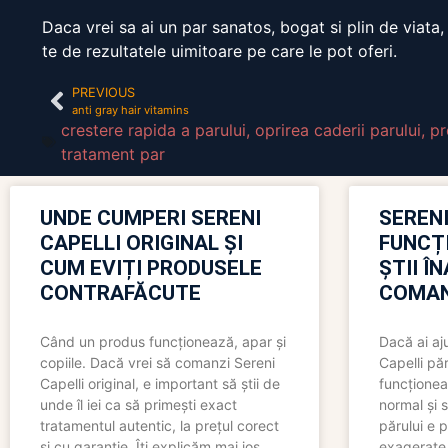
Daca vrei sa ai un par sanatos, bogat si plin de viata
te de rezultatele uimitoare pe care le pot oferi.
PREVIOUS
anti gray hair vitamins
crestere rapida a parului
,
oprirea caderii parului
,
pr
tratament par
UNDE CUMPERI SERENI
SERENI
CAPELLI ORIGINAL ȘI
FUNCȚ
CUM EVIȚI PRODUSELE
ȘTII Î
CONTRAFĂCUTE
COMAN
Când un produs funcționează, apar și
Dacă ai aj
copiile. Dacă vrei să comanzi Sereni
Capelli păr
Capelli original, e important să știi de
funcționea
unde îl iei ca să primești exact
normal și s
tratamentul autentic, la prețul corect
părului e p
și cu garanție. Îți explicăm mai jos,
exagerate, 