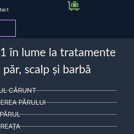
tact
 1 în lume la tratamente
 păr, scalp și barbă
UL CĂRUNT
EREA PĂRULUI
PĂRUL
REAȚA