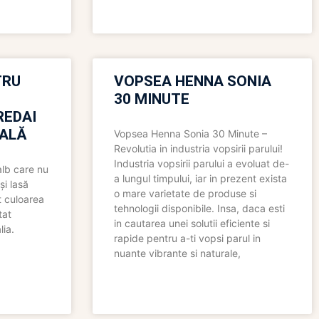
TRU
VOPSEA HENNA SONIA
30 MINUTE
REDAI
ALĂ
Vopsea Henna Sonia 30 Minute –
Revolutia in industria vopsirii parului!
Industria vopsirii parului a evoluat de-
alb care nu
a lungul timpului, iar in prezent exista
și lasă
o mare varietate de produse si
t culoarea
tehnologii disponibile. Insa, daca esti
tat
in cautarea unei solutii eficiente si
lia.
rapide pentru a-ti vopsi parul in
nuante vibrante si naturale,