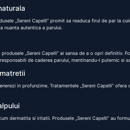
naturala
usele „Sereni Capelli” promit sa readuca firul de par la cul
da nuanta autentica a parului.
produsele „Sereni Capelli” ai sansa de a o opri definitiv. F
 responsabili de caderea parului, mentinandu-l puternic si s
matretii
enerezi in profunzime. Tratamentele „Sereni Capelli” ofera 
alpului
m dermatita si iritatii. Produsele „Sereni Capelli” au form