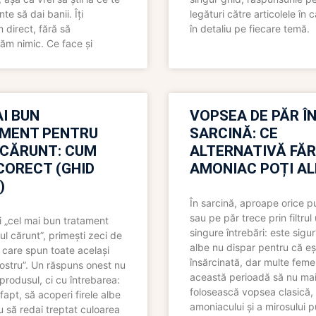
nte să dai banii. Îți
legături către articolele în 
direct, fără să
în detaliu pe fiecare temă.
ăm nimic. Ce face și
I BUN
VOPSEA DE PĂR Î
MENT PENTRU
SARCINĂ: CE
 CĂRUNT: CUM
ALTERNATIVĂ FĂ
CORECT (GHID
AMONIAC POȚI A
)
În sarcină, aproape orice pu
sau pe păr trece prin filtrul
 „cel mai bun tratament
singure întrebări: este sigur
ul cărunt”, primești zeci de
albe nu dispar pentru că eș
 care spun toate același
însărcinată, dar multe femei
 nostru”. Un răspuns onest nu
această perioadă să nu ma
produsul, ci cu întrebarea:
folosească vopsea clasică,
fapt, să acoperi firele albe
amoniacului și a mirosului p
 să redai treptat culoarea