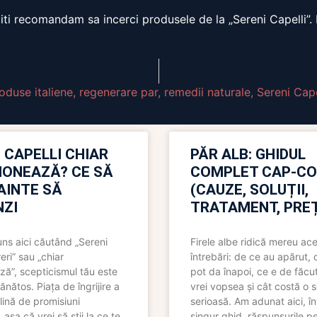
, iti recomandam sa incerci produsele de la „Sereni Capelli”
oduse italiene
,
regenerare par
,
remedii naturale
,
Sereni Cape
 CAPELLI CHIAR
PĂR ALB: GHIDUL
IONEAZĂ? CE SĂ
COMPLET CAP-C
NAINTE SĂ
(CAUZE, SOLUȚII,
ZI
TRATAMENT, PREȚ
uns aici căutând „Sereni
Firele albe ridică mereu ace
eri” sau „chiar
întrebări: de ce au apărut,
ză”, scepticismul tău este
pot da înapoi, ce e de făcu
ănătos. Piața de îngrijire a
vrei vopsea și cât costă o s
lină de promisiuni
serioasă. Am adunat aici, în
așa că vrei să știi la ce te
singur ghid, răspunsurile pe