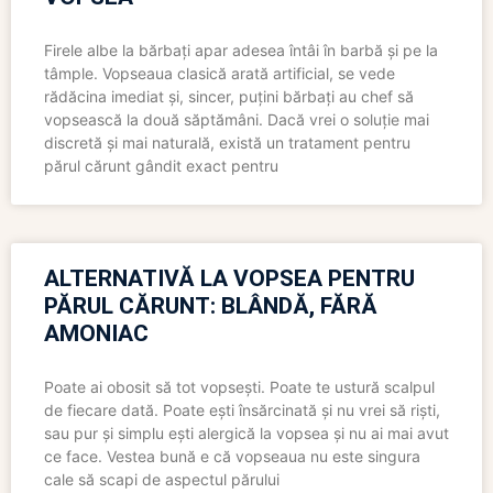
Firele albe la bărbați apar adesea întâi în barbă și pe la
tâmple. Vopseaua clasică arată artificial, se vede
rădăcina imediat și, sincer, puțini bărbați au chef să
vopsească la două săptămâni. Dacă vrei o soluție mai
discretă și mai naturală, există un tratament pentru
părul cărunt gândit exact pentru
ALTERNATIVĂ LA VOPSEA PENTRU
PĂRUL CĂRUNT: BLÂNDĂ, FĂRĂ
AMONIAC
Poate ai obosit să tot vopsești. Poate te ustură scalpul
de fiecare dată. Poate ești însărcinată și nu vrei să riști,
sau pur și simplu ești alergică la vopsea și nu ai mai avut
ce face. Vestea bună e că vopseaua nu este singura
cale să scapi de aspectul părului