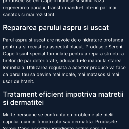
produsele Sereni Capelli hranesc si stimuleaza
regenerarea parului, transformandu-l intr-un par mai
sanatos si mai rezistent.
Repararea parului aspru si uscat
Parul aspru si uscat are nevoie de o hidratare profunda
pentru a-si recastiga aspectul placut. Produsele Sereni
Capelli sunt special formulate pentru a repara structura
firelor de par deteriorate, aducandu-le inapoi la starea
lor initiala. Utilizarea regulata a acestor produse va face
ca parul tau sa devina mai moale, mai matasos si mai
usor de hranit.
Tratament eficient impotriva matretii
si dermatitei
Multe persoane se confrunta cu probleme ale pielii
capului, cum ar fi matreata sau dermatita. Produsele
Sereni Capelli contin ingrediente active care au