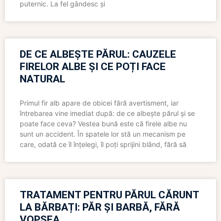
puternic. La fel gândesc și
DE CE ALBEȘTE PĂRUL: CAUZELE
FIRELOR ALBE ȘI CE POȚI FACE
NATURAL
Primul fir alb apare de obicei fără avertisment, iar
întrebarea vine imediat după: de ce albește părul și se
poate face ceva? Vestea bună este că firele albe nu
sunt un accident. În spatele lor stă un mecanism pe
care, odată ce îl înțelegi, îl poți sprijini blând, fără să
TRATAMENT PENTRU PĂRUL CĂRUNT
LA BĂRBAȚI: PĂR ȘI BARBĂ, FĂRĂ
VOPSEA