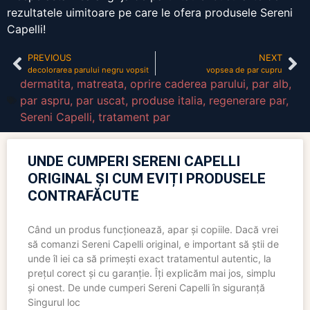
rezultatele uimitoare pe care le ofera produsele Sereni
Capelli!
PREVIOUS
NEXT
decolorarea parului negru vopsit
vopsea de par cupru
dermatita
,
matreata
,
oprire caderea parului
,
par alb
,
par aspru
,
par uscat
,
produse italia
,
regenerare par
,
Sereni Capelli
,
tratament par
UNDE CUMPERI SERENI CAPELLI
ORIGINAL ȘI CUM EVIȚI PRODUSELE
CONTRAFĂCUTE
Când un produs funcționează, apar și copiile. Dacă vrei
să comanzi Sereni Capelli original, e important să știi de
unde îl iei ca să primești exact tratamentul autentic, la
prețul corect și cu garanție. Îți explicăm mai jos, simplu
și onest. De unde cumperi Sereni Capelli în siguranță
Singurul loc