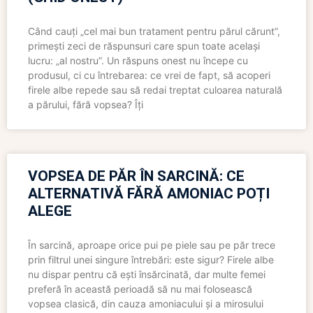
Când cauți „cel mai bun tratament pentru părul cărunt”,
primești zeci de răspunsuri care spun toate același
lucru: „al nostru”. Un răspuns onest nu începe cu
produsul, ci cu întrebarea: ce vrei de fapt, să acoperi
firele albe repede sau să redai treptat culoarea naturală
a părului, fără vopsea? Îți
VOPSEA DE PĂR ÎN SARCINĂ: CE
ALTERNATIVĂ FĂRĂ AMONIAC POȚI
ALEGE
În sarcină, aproape orice pui pe piele sau pe păr trece
prin filtrul unei singure întrebări: este sigur? Firele albe
nu dispar pentru că ești însărcinată, dar multe femei
preferă în această perioadă să nu mai folosească
vopsea clasică, din cauza amoniacului și a mirosului