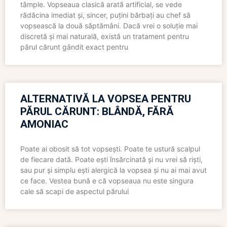
tâmple. Vopseaua clasică arată artificial, se vede
rădăcina imediat și, sincer, puțini bărbați au chef să
vopsească la două săptămâni. Dacă vrei o soluție mai
discretă și mai naturală, există un tratament pentru
părul cărunt gândit exact pentru
ALTERNATIVĂ LA VOPSEA PENTRU
PĂRUL CĂRUNT: BLÂNDĂ, FĂRĂ
AMONIAC
Poate ai obosit să tot vopsești. Poate te ustură scalpul
de fiecare dată. Poate ești însărcinată și nu vrei să riști,
sau pur și simplu ești alergică la vopsea și nu ai mai avut
ce face. Vestea bună e că vopseaua nu este singura
cale să scapi de aspectul părului