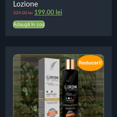
Lozione
199.00
lei
329.00
lei
Adaugă în coș
Reduceri!