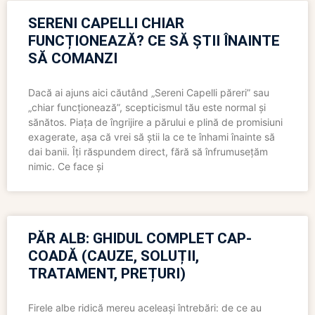
SERENI CAPELLI CHIAR
FUNCȚIONEAZĂ? CE SĂ ȘTII ÎNAINTE
SĂ COMANZI
Dacă ai ajuns aici căutând „Sereni Capelli păreri” sau
„chiar funcționează”, scepticismul tău este normal și
sănătos. Piața de îngrijire a părului e plină de promisiuni
exagerate, așa că vrei să știi la ce te înhami înainte să
dai banii. Îți răspundem direct, fără să înfrumusețăm
nimic. Ce face și
PĂR ALB: GHIDUL COMPLET CAP-
COADĂ (CAUZE, SOLUȚII,
TRATAMENT, PREȚURI)
Firele albe ridică mereu aceleași întrebări: de ce au