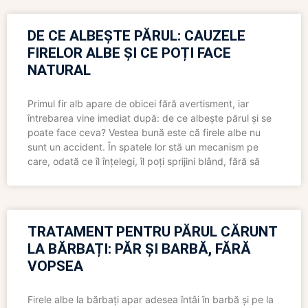
DE CE ALBEȘTE PĂRUL: CAUZELE
FIRELOR ALBE ȘI CE POȚI FACE
NATURAL
Primul fir alb apare de obicei fără avertisment, iar
întrebarea vine imediat după: de ce albește părul și se
poate face ceva? Vestea bună este că firele albe nu
sunt un accident. În spatele lor stă un mecanism pe
care, odată ce îl înțelegi, îl poți sprijini blând, fără să
TRATAMENT PENTRU PĂRUL CĂRUNT
LA BĂRBAȚI: PĂR ȘI BARBĂ, FĂRĂ
VOPSEA
Firele albe la bărbați apar adesea întâi în barbă și pe la