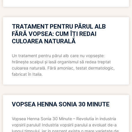
TRATAMENT PENTRU PĂRUL ALB
FĂRĂ VOPSEA: CUM ÎȚI REDAI
CULOAREA NATURALĂ
Un tratament pentru părul alb care nu vopsește:
hrănește scalpul și lasă organismul să redea treptat
culoarea naturală. Fără amoniac, testat dermatologic,
fabricat în Italia.
VOPSEA HENNA SONIA 30 MINUTE
Vopsea Henna Sonia 30 Minute – Revolutia in industria
vopsirii parului! Industria vopsirii parului a evoluat de-a
lungul timpului, iar in prezent exista o mare varietate de