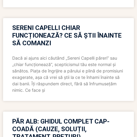
SERENI CAPELLI CHIAR
FUNCȚIONEAZĂ? CE SĂ ȘTII ÎNAINTE
SĂ COMANZI
Dacă ai ajuns aici căutând „Sereni Capelli păreri” sau
„chiar funcționează”, scepticismul tău este normal și
sănătos. Piața de îngrijire a părului e plină de promisiuni
exagerate, așa că vrei să știi la ce te înhami înainte să
dai banii. Îți răspundem direct, fără să înfrumusețăm
nimic. Ce face și
PĂR ALB: GHIDUL COMPLET CAP-
COADĂ (CAUZE, SOLUȚII,
TRATAMENT, PREȚURI)