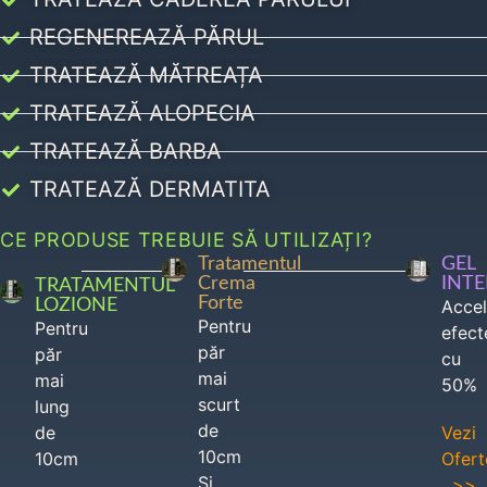
REGENEREAZĂ PĂRUL
TRATEAZĂ MĂTREAȚA
TRATEAZĂ ALOPECIA
TRATEAZĂ BARBA
TRATEAZĂ DERMATITA
CE PRODUSE TREBUIE SĂ UTILIZAȚI?
Tratamentul
GEL
Crema
INT
TRATAMENTUL
Forte
LOZIONE
Acce
Pentru
Pentru
efect
păr
păr
cu
mai
mai
50%
scurt
lung
de
de
Vezi
10cm
10cm
Ofert
Si
>>