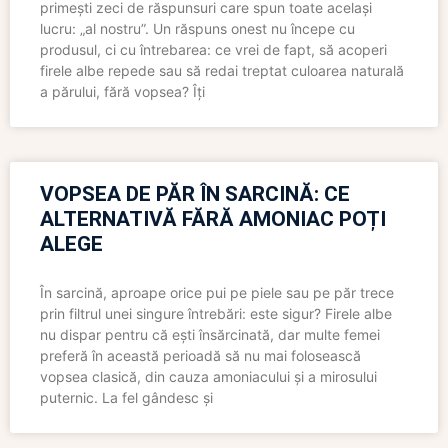
primești zeci de răspunsuri care spun toate același
lucru: „al nostru”. Un răspuns onest nu începe cu
produsul, ci cu întrebarea: ce vrei de fapt, să acoperi
firele albe repede sau să redai treptat culoarea naturală
a părului, fără vopsea? Îți
VOPSEA DE PĂR ÎN SARCINĂ: CE
ALTERNATIVĂ FĂRĂ AMONIAC POȚI
ALEGE
În sarcină, aproape orice pui pe piele sau pe păr trece
prin filtrul unei singure întrebări: este sigur? Firele albe
nu dispar pentru că ești însărcinată, dar multe femei
preferă în această perioadă să nu mai folosească
vopsea clasică, din cauza amoniacului și a mirosului
puternic. La fel gândesc și