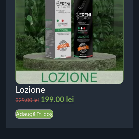
Lozione
199.00
lei
329.00
lei
Adaugă în coș