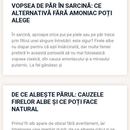
VOPSEA DE PĂR ÎN SARCINĂ: CE
ALTERNATIVĂ FĂRĂ AMONIAC POȚI
ALEGE
În sarcină, aproape orice pui pe piele sau pe păr trece
prin filtrul unei singure întrebări: este sigur? Firele albe
nu dispar pentru că ești însărcinată, dar multe femei
preferă în această perioadă să nu mai folosească
vopsea clasică, din cauza amoniacului și a mirosului
puternic. La fel gândesc și
DE CE ALBEȘTE PĂRUL: CAUZELE
FIRELOR ALBE ȘI CE POȚI FACE
NATURAL
Primul fir alb apare de obicei fără avertisment, iar
întrebarea vine imediat după: de ce albește părul și se