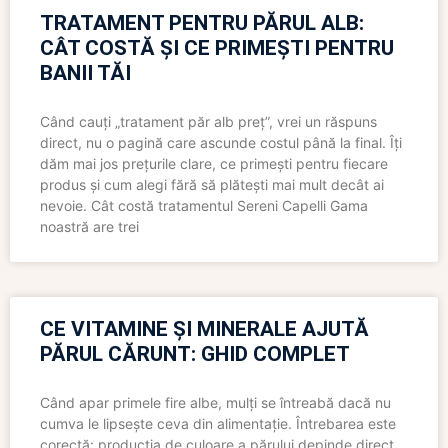
TRATAMENT PENTRU PĂRUL ALB:
CÂT COSTĂ ȘI CE PRIMEȘTI PENTRU
BANII TĂI
Când cauți „tratament păr alb preț”, vrei un răspuns
direct, nu o pagină care ascunde costul până la final. Îți
dăm mai jos prețurile clare, ce primești pentru fiecare
produs și cum alegi fără să plătești mai mult decât ai
nevoie. Cât costă tratamentul Sereni Capelli Gama
noastră are trei
CE VITAMINE ȘI MINERALE AJUTĂ
PĂRUL CĂRUNT: GHID COMPLET
Când apar primele fire albe, mulți se întreabă dacă nu
cumva le lipsește ceva din alimentație. Întrebarea este
corectă: producția de culoare a părului depinde direct