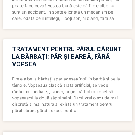
poate face ceva? Vestea bună este că firele albe nu
sunt un accident. În spatele lor stă un mecanism pe
care, odată ce îl înțelegi, îl poți sprijini blând, fără să
TRATAMENT PENTRU PĂRUL CĂRUNT
LA BĂRBAȚI: PĂR ȘI BARBĂ, FĂRĂ
VOPSEA
Firele albe la bărbați apar adesea întâi în barbă și pe la
tâmple. Vopseaua clasică arată artificial, se vede
rădăcina imediat și, sincer, puțini bărbați au chef să
vopsească la două săptămâni. Dacă vrei o soluție mai
discretă și mai naturală, există un tratament pentru
părul cărunt gândit exact pentru