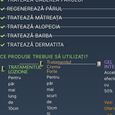
REGENEREAZĂ PĂRUL
TRATEAZĂ MĂTREAȚA
TRATEAZĂ ALOPECIA
TRATEAZĂ BARBA
TRATEAZĂ DERMATITA
CE PRODUSE TREBUIE SĂ UTILIZAȚI?
Tratamentul
GEL
Crema
INT
TRATAMENTUL
Forte
LOZIONE
Acce
Pentru
Pentru
efect
păr
păr
cu
mai
mai
50%
scurt
lung
de
de
Vezi
10cm
10cm
Ofert
Si
>>