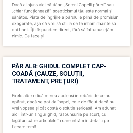
Dacă ai ajuns aici căutând „Sereni Capelli păreri” sau
„chiar funcționează”, scepticismul tău este normal și
sănătos. Piața de îngrijire a părului e plină de promisiuni
exagerate, așa că vrei să știi la ce te înhami înainte să
dai banii. Îți răspundem direct, fără să înfrumusețăm
nimic. Ce face și
PĂR ALB: GHIDUL COMPLET CAP-
COADĂ (CAUZE, SOLUȚII,
TRATAMENT, PREȚURI)
Firele albe ridică mereu aceleași întrebări: de ce au
apărut, dacă se pot da înapoi, ce e de făcut dacă nu
vrei vopsea și cât costă o soluție serioasă. Am adunat
aici, într-un singur ghid, răspunsurile pe scurt, cu
legături către articolele în care intrăm în detaliu pe
fiecare temă.