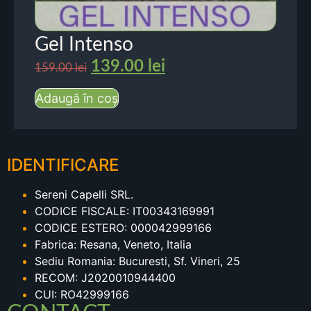
Gel Intenso
139.00
lei
159.00
lei
Adaugă în coș
IDENTIFICARE
Sereni Capelli SRL.
CODICE FISCALE: IT00343169991
CODICE ESTERO: 000042999166
Fabrica: Resana, Veneto, Italia
Sediu Romania: Bucuresti, Sf. Vineri, 25
RECOM: J2020010944400
CUI: RO42999166