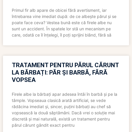
Primul fir alb apare de obicei fără avertisment, iar
întrebarea vine imediat după: de ce albește părul și se
poate face ceva? Vestea bună este că firele albe nu
sunt un accident. În spatele lor stă un mecanism pe
care, odată ce îl înțelegi, îl poți sprijini blând, fără să
TRATAMENT PENTRU PĂRUL CĂRUNT
LA BĂRBAȚI: PĂR ȘI BARBĂ, FĂRĂ
VOPSEA
Firele albe la bărbați apar adesea întâi în barbă și pe la
tâmple. Vopseaua clasică arată artificial, se vede
rădăcina imediat și, sincer, puțini bărbați au chef să
vopsească la două săptămâni. Dacă vrei o soluție mai
discretă și mai naturală, există un tratament pentru
părul cărunt gândit exact pentru