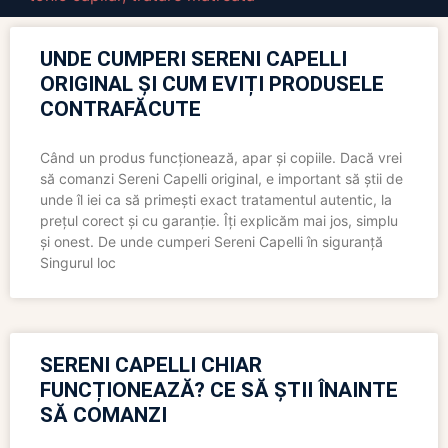
UNDE CUMPERI SERENI CAPELLI
ORIGINAL ȘI CUM EVIȚI PRODUSELE
CONTRAFĂCUTE
Când un produs funcționează, apar și copiile. Dacă vrei
să comanzi Sereni Capelli original, e important să știi de
unde îl iei ca să primești exact tratamentul autentic, la
prețul corect și cu garanție. Îți explicăm mai jos, simplu
și onest. De unde cumperi Sereni Capelli în siguranță
Singurul loc
SERENI CAPELLI CHIAR
FUNCȚIONEAZĂ? CE SĂ ȘTII ÎNAINTE
SĂ COMANZI