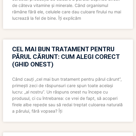
de câteva vitamine și minerale. Când organismul
rămâne fără ele, celulele care dau culoare firului nu mai
lucrează la fel de bine. Îți explicăm
CEL MAI BUN TRATAMENT PENTRU
PĂRUL CĂRUNT: CUM ALEGI CORECT
(GHID ONEST)
Când cauți „cel mai bun tratament pentru părul cărunt”,
primești zeci de răspunsuri care spun toate același
lucru: „al nostru”. Un răspuns onest nu începe cu
produsul, ci cu întrebarea: ce vrei de fapt, să acoperi
firele albe repede sau să redai treptat culoarea naturală
a părului, fără vopsea? Îți