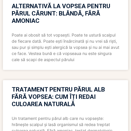
ALTERNATIVĂ LA VOPSEA PENTRU
PĂRUL CĂRUNT: BLÂNDĂ, FĂRĂ
AMONIAC
Poate ai obosit să tot vopsești. Poate te ustură scalpul
de fiecare dată. Poate ești însărcinată și nu vrei să riști,
sau pur și simplu ești alergică la vopsea și nu ai mai avut
ce face. Vestea bună e că vopseaua nu este singura
cale să scapi de aspectul părului
TRATAMENT PENTRU PĂRUL ALB
FĂRĂ VOPSEA: CUM ÎȚI REDAI
CULOAREA NATURALĂ
Un tratament pentru părul alb care nu vopsește:
hrănește scalpul și lasă organismul să redea treptat
culoarea naturală. Fără amoniac, testat dermatologic,