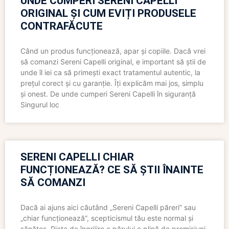
UNDE CUMPERI SERENI CAPELLI
ORIGINAL ȘI CUM EVIȚI PRODUSELE
CONTRAFĂCUTE
Când un produs funcționează, apar și copiile. Dacă vrei
să comanzi Sereni Capelli original, e important să știi de
unde îl iei ca să primești exact tratamentul autentic, la
prețul corect și cu garanție. Îți explicăm mai jos, simplu
și onest. De unde cumperi Sereni Capelli în siguranță
Singurul loc
SERENI CAPELLI CHIAR
FUNCȚIONEAZĂ? CE SĂ ȘTII ÎNAINTE
SĂ COMANZI
Dacă ai ajuns aici căutând „Sereni Capelli păreri” sau
„chiar funcționează”, scepticismul tău este normal și
sănătos. Piața de îngrijire a părului e plină de promisiuni