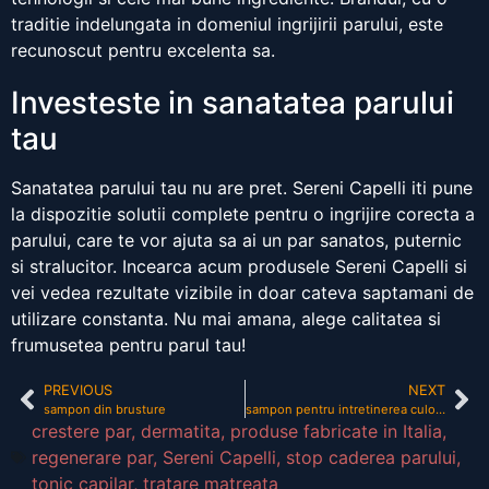
traditie indelungata in domeniul ingrijirii parului, este
recunoscut pentru excelenta sa.
Investeste in sanatatea parului
tau
Sanatatea parului tau nu are pret. Sereni Capelli iti pune
la dispozitie solutii complete pentru o ingrijire corecta a
parului, care te vor ajuta sa ai un par sanatos, puternic
si stralucitor. Incearca acum produsele Sereni Capelli si
vei vedea rezultate vizibile in doar cateva saptamani de
utilizare constanta. Nu mai amana, alege calitatea si
frumusetea pentru parul tau!
PREVIOUS
NEXT
sampon din brusture
sampon pentru intretinerea culorii parului
crestere par
,
dermatita
,
produse fabricate in Italia
,
regenerare par
,
Sereni Capelli
,
stop caderea parului
,
tonic capilar
,
tratare matreata