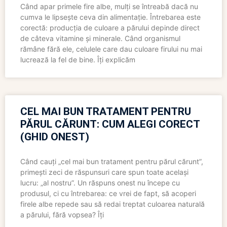
Când apar primele fire albe, mulți se întreabă dacă nu
cumva le lipsește ceva din alimentație. Întrebarea este
corectă: producția de culoare a părului depinde direct
de câteva vitamine și minerale. Când organismul
rămâne fără ele, celulele care dau culoare firului nu mai
lucrează la fel de bine. Îți explicăm
CEL MAI BUN TRATAMENT PENTRU
PĂRUL CĂRUNT: CUM ALEGI CORECT
(GHID ONEST)
Când cauți „cel mai bun tratament pentru părul cărunt”,
primești zeci de răspunsuri care spun toate același
lucru: „al nostru”. Un răspuns onest nu începe cu
produsul, ci cu întrebarea: ce vrei de fapt, să acoperi
firele albe repede sau să redai treptat culoarea naturală
a părului, fără vopsea? Îți