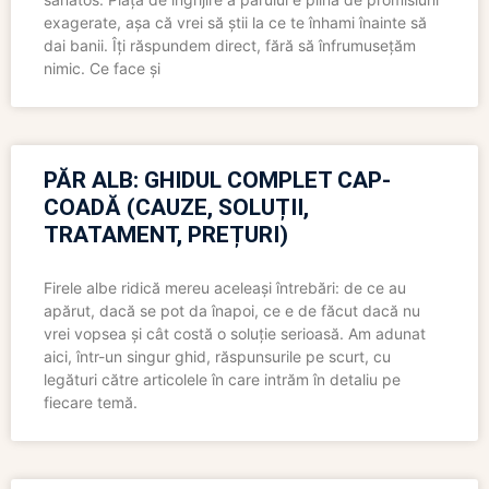
exagerate, așa că vrei să știi la ce te înhami înainte să
dai banii. Îți răspundem direct, fără să înfrumusețăm
nimic. Ce face și
PĂR ALB: GHIDUL COMPLET CAP-
COADĂ (CAUZE, SOLUȚII,
TRATAMENT, PREȚURI)
Firele albe ridică mereu aceleași întrebări: de ce au
apărut, dacă se pot da înapoi, ce e de făcut dacă nu
vrei vopsea și cât costă o soluție serioasă. Am adunat
aici, într-un singur ghid, răspunsurile pe scurt, cu
legături către articolele în care intrăm în detaliu pe
fiecare temă.