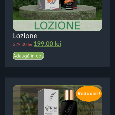
Lozione
199.00
lei
329.00
lei
Adaugă în coș
Reduceri!