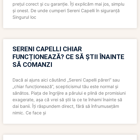
prețul corect și cu garanție. Îți explicăm mai jos, simplu
și onest. De unde cumperi Sereni Capelli în siguranță
Singurul loc
SERENI CAPELLI CHIAR
FUNCȚIONEAZĂ? CE SĂ ȘTII ÎNAINTE
SĂ COMANZI
Dacă ai ajuns aici căutând „Sereni Capelli păreri” sau
„chiar funcționează”, scepticismul tău este normal și
sănătos. Piața de îngrijire a părului e plină de promisiuni
exagerate, așa că vrei să știi la ce te înhami înainte să
dai banii. Îți răspundem direct, fără să înfrumusețăm
nimic. Ce face și