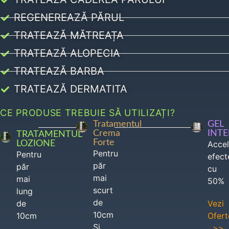
REGENEREAZĂ PĂRUL
TRATEAZĂ MĂTREAȚA
TRATEAZĂ ALOPECIA
TRATEAZĂ BARBA
TRATEAZĂ DERMATITA
CE PRODUSE TREBUIE SĂ UTILIZAȚI?
Tratamentul
GEL
Crema
INT
TRATAMENTUL
Forte
LOZIONE
Acce
Pentru
Pentru
efect
păr
păr
cu
mai
mai
50%
scurt
lung
de
de
Vezi
10cm
10cm
Ofert
Si
>>