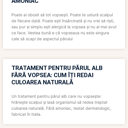
AMONIAC
Poate ai obosit să tot vopsești. Poate te ustură scalpul
de fiecare dată. Poate ești însărcinată și nu vrei să riști,
sau pur și simplu ești alergică la vopsea și nu ai mai avut
ce face. Vestea bună e că vopseaua nu este singura
cale să scapi de aspectul părului
TRATAMENT PENTRU PĂRUL ALB
FĂRĂ VOPSEA: CUM ÎȚI REDAI
CULOAREA NATURALĂ
Un tratament pentru părul alb care nu vopsește:
hrănește scalpul și lasă organismul să redea treptat
culoarea naturală. Fără amoniac, testat dermatologic,
fabricat în Italia.