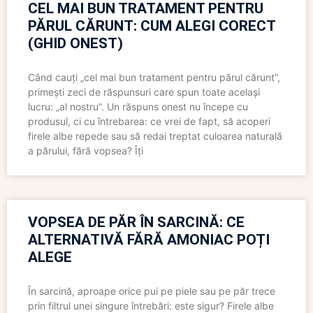
CEL MAI BUN TRATAMENT PENTRU
PĂRUL CĂRUNT: CUM ALEGI CORECT
(GHID ONEST)
Când cauți „cel mai bun tratament pentru părul cărunt”,
primești zeci de răspunsuri care spun toate același
lucru: „al nostru”. Un răspuns onest nu începe cu
produsul, ci cu întrebarea: ce vrei de fapt, să acoperi
firele albe repede sau să redai treptat culoarea naturală
a părului, fără vopsea? Îți
VOPSEA DE PĂR ÎN SARCINĂ: CE
ALTERNATIVĂ FĂRĂ AMONIAC POȚI
ALEGE
În sarcină, aproape orice pui pe piele sau pe păr trece
prin filtrul unei singure întrebări: este sigur? Firele albe