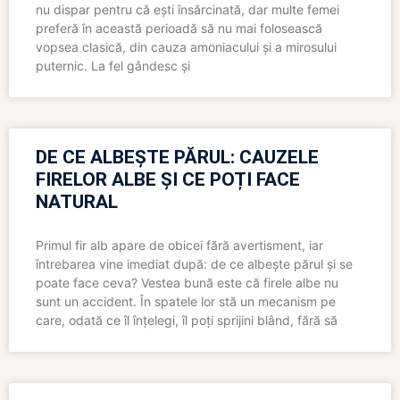
nu dispar pentru că ești însărcinată, dar multe femei
preferă în această perioadă să nu mai folosească
vopsea clasică, din cauza amoniacului și a mirosului
puternic. La fel gândesc și
DE CE ALBEȘTE PĂRUL: CAUZELE
FIRELOR ALBE ȘI CE POȚI FACE
NATURAL
Primul fir alb apare de obicei fără avertisment, iar
întrebarea vine imediat după: de ce albește părul și se
poate face ceva? Vestea bună este că firele albe nu
sunt un accident. În spatele lor stă un mecanism pe
care, odată ce îl înțelegi, îl poți sprijini blând, fără să