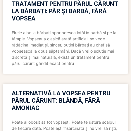
TRATAMENT PENTRU PĂRUL CĂRUNT
LA BĂRBAȚI: PĂR ȘI BARBĂ, FĂRĂ
VOPSEA
Firele albe la bărbați apar adesea întâi în barbă și pe la
tâmple. Vopseaua clasică arată artificial, se vede
rădăcina imediat și, sincer, puțini bărbați au chef să
vopsească la două săptămâni. Dacă vrei o soluție mai
discretă și mai naturală, există un tratament pentru
părul cărunt gândit exact pentru
ALTERNATIVĂ LA VOPSEA PENTRU
PĂRUL CĂRUNT: BLÂNDĂ, FĂRĂ
AMONIAC
Poate ai obosit să tot vopsești. Poate te ustură scalpul
de fiecare dată. Poate ești însărcinată și nu vrei să riști,