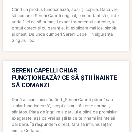
Când un produs funcționează, apar și copiile. Dacă vrei
să comanzi Sereni Capelli original, e important să știi de
unde îl iei ca să primești exact tratamentul autentic, la
prețul corect și cu garanție. Îți explicăm mai jos, simplu
și onest. De unde cumperi Sereni Capelli în siguranță
Singurul loc
SERENI CAPELLI CHIAR
FUNCȚIONEAZĂ? CE SĂ ȘTII ÎNAINTE
SĂ COMANZI
Dacă ai ajuns aici căutând „Sereni Capelli păreri” sau
„chiar funcționează”, scepticismul tău este normal și
sănătos. Piața de îngrijire a părului e plină de promisiuni
exagerate, așa că vrei să știi la ce te înhami înainte să
dai banii. Îți răspundem direct, fără să înfrumusețăm
nimic. Ce face și