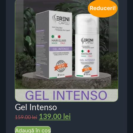
Reduceri!
Gel Intenso
139.00
lei
159.00
lei
Adaugă în coș