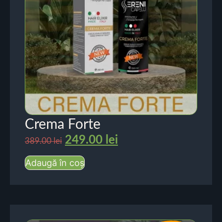
Crema Forte
249.00
lei
389.00
lei
Adaugă în coș