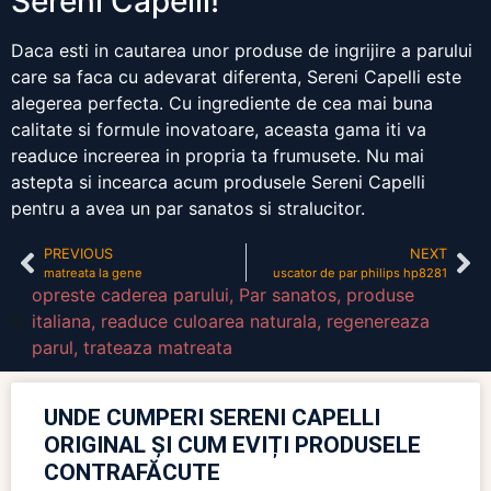
Sereni Capelli!
Daca esti in cautarea unor produse de ingrijire a parului
care sa faca cu adevarat diferenta, Sereni Capelli este
alegerea perfecta. Cu ingrediente de cea mai buna
calitate si formule inovatoare, aceasta gama iti va
readuce increerea in propria ta frumusete. Nu mai
astepta si incearca acum produsele Sereni Capelli
pentru a avea un par sanatos si stralucitor.
PREVIOUS
NEXT
matreata la gene
uscator de par philips hp8281
opreste caderea parului
,
Par sanatos
,
produse
italiana
,
readuce culoarea naturala
,
regenereaza
parul
,
trateaza matreata
UNDE CUMPERI SERENI CAPELLI
ORIGINAL ȘI CUM EVIȚI PRODUSELE
CONTRAFĂCUTE