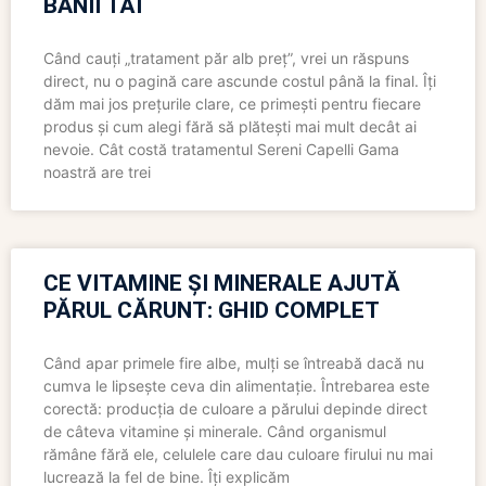
BANII TĂI
Când cauți „tratament păr alb preț”, vrei un răspuns
direct, nu o pagină care ascunde costul până la final. Îți
dăm mai jos prețurile clare, ce primești pentru fiecare
produs și cum alegi fără să plătești mai mult decât ai
nevoie. Cât costă tratamentul Sereni Capelli Gama
noastră are trei
CE VITAMINE ȘI MINERALE AJUTĂ
PĂRUL CĂRUNT: GHID COMPLET
Când apar primele fire albe, mulți se întreabă dacă nu
cumva le lipsește ceva din alimentație. Întrebarea este
corectă: producția de culoare a părului depinde direct
de câteva vitamine și minerale. Când organismul
rămâne fără ele, celulele care dau culoare firului nu mai
lucrează la fel de bine. Îți explicăm