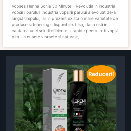
Vopsea Henna Sonia 30 Minute – Revolutia in industria
vopsirii parului! Industria vopsirii parului a evoluat de-a
lungul timpului, iar in prezent exista o mare varietate de
produse si tehnologii disponibile. Insa, daca esti in
cautarea unei solutii eficiente si rapide pentru a-ti vopsi
parul in nuante vibrante si naturale,
Reduceri!