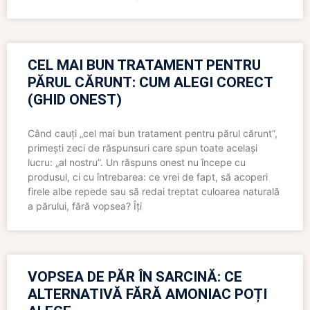
CEL MAI BUN TRATAMENT PENTRU
PĂRUL CĂRUNT: CUM ALEGI CORECT
(GHID ONEST)
Când cauți „cel mai bun tratament pentru părul cărunt”,
primești zeci de răspunsuri care spun toate același
lucru: „al nostru”. Un răspuns onest nu începe cu
produsul, ci cu întrebarea: ce vrei de fapt, să acoperi
firele albe repede sau să redai treptat culoarea naturală
a părului, fără vopsea? Îți
VOPSEA DE PĂR ÎN SARCINĂ: CE
ALTERNATIVĂ FĂRĂ AMONIAC POȚI