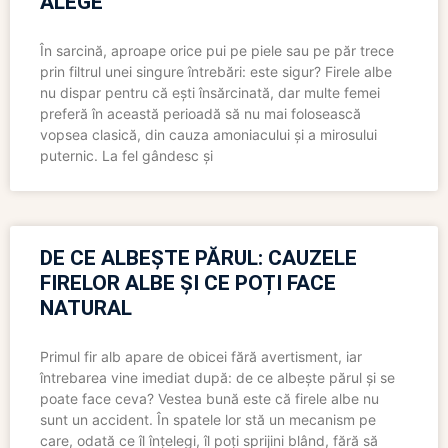
ALEGE
În sarcină, aproape orice pui pe piele sau pe păr trece
prin filtrul unei singure întrebări: este sigur? Firele albe
nu dispar pentru că ești însărcinată, dar multe femei
preferă în această perioadă să nu mai folosească
vopsea clasică, din cauza amoniacului și a mirosului
puternic. La fel gândesc și
DE CE ALBEȘTE PĂRUL: CAUZELE
FIRELOR ALBE ȘI CE POȚI FACE
NATURAL
Primul fir alb apare de obicei fără avertisment, iar
întrebarea vine imediat după: de ce albește părul și se
poate face ceva? Vestea bună este că firele albe nu
sunt un accident. În spatele lor stă un mecanism pe
care, odată ce îl înțelegi, îl poți sprijini blând, fără să