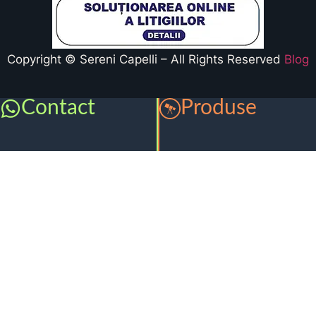
Copyright © Sereni Capelli – All Rights Reserved
Blog
Contact
Produse