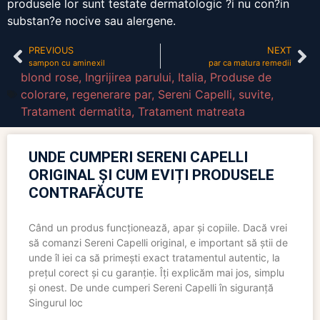
produsele lor sunt testate dermatologic ?i nu con?in
substan?e nocive sau alergene.
PREVIOUS
NEXT
sampon cu aminexil
par ca matura remedii
blond rose
,
Ingrijirea parului
,
Italia
,
Produse de
colorare
,
regenerare par
,
Sereni Capelli
,
suvite
,
Tratament dermatita
,
Tratament matreata
UNDE CUMPERI SERENI CAPELLI
ORIGINAL ȘI CUM EVIȚI PRODUSELE
CONTRAFĂCUTE
Când un produs funcționează, apar și copiile. Dacă vrei
să comanzi Sereni Capelli original, e important să știi de
unde îl iei ca să primești exact tratamentul autentic, la
prețul corect și cu garanție. Îți explicăm mai jos, simplu
și onest. De unde cumperi Sereni Capelli în siguranță
Singurul loc