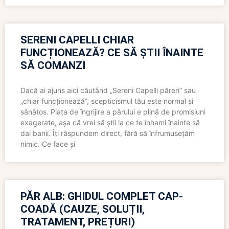
SERENI CAPELLI CHIAR
FUNCȚIONEAZĂ? CE SĂ ȘTII ÎNAINTE
SĂ COMANZI
Dacă ai ajuns aici căutând „Sereni Capelli păreri” sau
„chiar funcționează”, scepticismul tău este normal și
sănătos. Piața de îngrijire a părului e plină de promisiuni
exagerate, așa că vrei să știi la ce te înhami înainte să
dai banii. Îți răspundem direct, fără să înfrumusețăm
nimic. Ce face și
PĂR ALB: GHIDUL COMPLET CAP-
COADĂ (CAUZE, SOLUȚII,
TRATAMENT, PREȚURI)