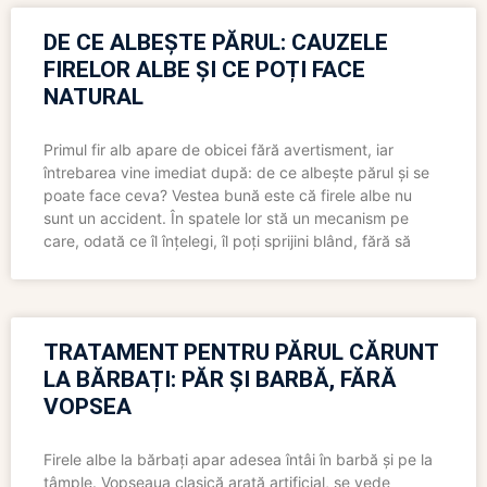
DE CE ALBEȘTE PĂRUL: CAUZELE
FIRELOR ALBE ȘI CE POȚI FACE
NATURAL
Primul fir alb apare de obicei fără avertisment, iar
întrebarea vine imediat după: de ce albește părul și se
poate face ceva? Vestea bună este că firele albe nu
sunt un accident. În spatele lor stă un mecanism pe
care, odată ce îl înțelegi, îl poți sprijini blând, fără să
TRATAMENT PENTRU PĂRUL CĂRUNT
LA BĂRBAȚI: PĂR ȘI BARBĂ, FĂRĂ
VOPSEA
Firele albe la bărbați apar adesea întâi în barbă și pe la
tâmple. Vopseaua clasică arată artificial, se vede