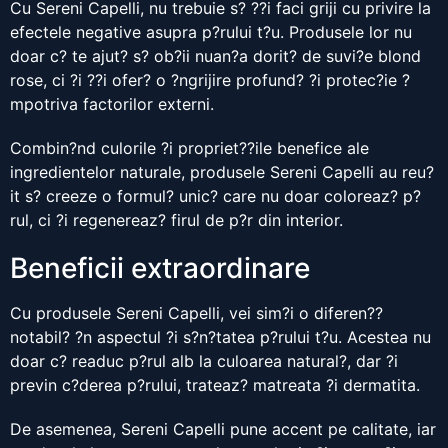
Cu Sereni Capelli, nu trebuie s? ??i faci griji cu privire la
efectele negative asupra p?rului t?u. Produsele lor nu
doar c? te ajut? s? ob?ii nuan?a dorit? de suvi?e blond
rose, ci ?i ??i ofer? o ?ngrijire profund? ?i protec?ie ?
mpotriva factorilor externi.
Combin?nd culorile ?i propriet??ile benefice ale
ingredientelor naturale, produsele Sereni Capelli au reu?
it s? creeze o formul? unic? care nu doar coloreaz? p?
rul, ci ?i regenereaz? firul de p?r din interior.
Beneficii extraordinare
Cu produsele Sereni Capelli, vei sim?i o diferen??
notabil? ?n aspectul ?i s?n?tatea p?rului t?u. Acestea nu
doar c? readuc p?rul alb la culoarea natural?, dar ?i
previn c?derea p?rului, trateaz? matreata ?i dermatita.
De asemenea, Sereni Capelli pune accent pe calitate, iar