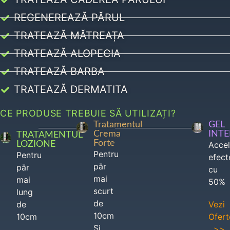
REGENEREAZĂ PĂRUL
TRATEAZĂ MĂTREAȚA
TRATEAZĂ ALOPECIA
TRATEAZĂ BARBA
TRATEAZĂ DERMATITA
CE PRODUSE TREBUIE SĂ UTILIZAȚI?
Tratamentul
GEL
Crema
INT
TRATAMENTUL
Forte
LOZIONE
Acce
Pentru
Pentru
efect
păr
păr
cu
mai
mai
50%
scurt
lung
de
de
Vezi
10cm
10cm
Ofert
Si
>>