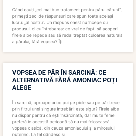
Când cauți „cel mai bun tratament pentru părul cărunt”,
primești zeci de răspunsuri care spun toate același
lucru: „al nostru”. Un răspuns onest nu începe cu
produsul, ci cu întrebarea: ce vrei de fapt, să acoperi
firele albe repede sau să redai treptat culoarea naturală
a părului, fără vopsea? Îți
VOPSEA DE PĂR ÎN SARCINĂ: CE
ALTERNATIVĂ FĂRĂ AMONIAC POȚI
ALEGE
În sarcină, aproape orice pui pe piele sau pe păr trece
prin filtrul unei singure întrebări: este sigur? Firele albe
nu dispar pentru că ești însărcinată, dar multe femei
preferă în această perioadă să nu mai folosească
vopsea clasică, din cauza amoniacului și a mirosului
puternic. La fel gândesc și