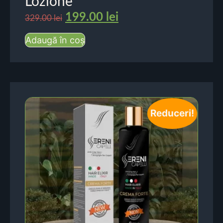
Lozione
199.00
lei
329.00
lei
Adaugă în coș
Reduceri!