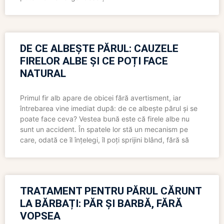
DE CE ALBEȘTE PĂRUL: CAUZELE
FIRELOR ALBE ȘI CE POȚI FACE
NATURAL
Primul fir alb apare de obicei fără avertisment, iar
întrebarea vine imediat după: de ce albește părul și se
poate face ceva? Vestea bună este că firele albe nu
sunt un accident. În spatele lor stă un mecanism pe
care, odată ce îl înțelegi, îl poți sprijini blând, fără să
TRATAMENT PENTRU PĂRUL CĂRUNT
LA BĂRBAȚI: PĂR ȘI BARBĂ, FĂRĂ
VOPSEA