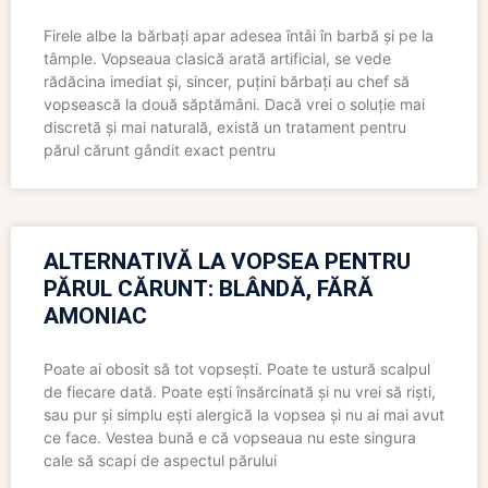
Firele albe la bărbați apar adesea întâi în barbă și pe la
tâmple. Vopseaua clasică arată artificial, se vede
rădăcina imediat și, sincer, puțini bărbați au chef să
vopsească la două săptămâni. Dacă vrei o soluție mai
discretă și mai naturală, există un tratament pentru
părul cărunt gândit exact pentru
ALTERNATIVĂ LA VOPSEA PENTRU
PĂRUL CĂRUNT: BLÂNDĂ, FĂRĂ
AMONIAC
Poate ai obosit să tot vopsești. Poate te ustură scalpul
de fiecare dată. Poate ești însărcinată și nu vrei să riști,
sau pur și simplu ești alergică la vopsea și nu ai mai avut
ce face. Vestea bună e că vopseaua nu este singura
cale să scapi de aspectul părului