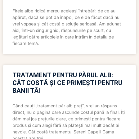
Firele albe ridică mereu aceleași întrebări: de ce au
apărut, dacă se pot da înapoi, ce e de făcut dacă nu
vrei vopsea și cât costă o soluție serioasă. Am adunat
aici, într-un singur ghid, răspunsurile pe scurt, cu
legături către articolele în care intrăm în detaliu pe
fiecare temă.
TRATAMENT PENTRU PĂRUL ALB:
CÂT COSTĂ ȘI CE PRIMEȘTI PENTRU
BANII TĂI
Când cauți „tratament păr alb preț”, vrei un răspuns
direct, nu o pagină care ascunde costul până la final. Îți
dăm mai jos prețurile clare, ce primești pentru fiecare
produs și cum alegi fără să plătești mai mult decât ai
nevoie. Cât costă tratamentul Sereni Capelli Gama
noastră are trei