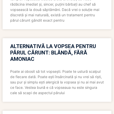
rădăcina imediat și, sincer, puțini bărbați au chef să
vopsească la două săptămâni. Dacă vrei o soluție mai
discretă și mai naturală, există un tratament pentru
părul cărunt gândit exact pentru
ALTERNATIVĂ LA VOPSEA PENTRU
PĂRUL CĂRUNT: BLÂNDĂ, FĂRĂ
AMONIAC
Poate ai obosit să tot vopsești. Poate te ustură scalpul
de fiecare dată. Poate ești însărcinată și nu vrei să riști,
sau pur și simplu ești alergică la vopsea și nu ai mai avut
ce face. Vestea bună e că vopseaua nu este singura
cale să scapi de aspectul părului