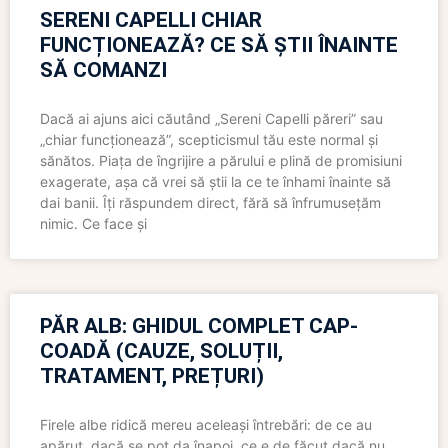
SERENI CAPELLI CHIAR
FUNCȚIONEAZĂ? CE SĂ ȘTII ÎNAINTE
SĂ COMANZI
Dacă ai ajuns aici căutând „Sereni Capelli păreri” sau
„chiar funcționează”, scepticismul tău este normal și
sănătos. Piața de îngrijire a părului e plină de promisiuni
exagerate, așa că vrei să știi la ce te înhami înainte să
dai banii. Îți răspundem direct, fără să înfrumusețăm
nimic. Ce face și
PĂR ALB: GHIDUL COMPLET CAP-
COADĂ (CAUZE, SOLUȚII,
TRATAMENT, PREȚURI)
Firele albe ridică mereu aceleași întrebări: de ce au
apărut, dacă se pot da înapoi, ce e de făcut dacă nu