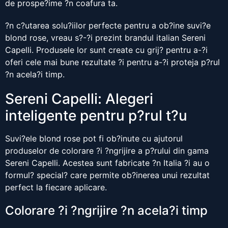
de prospe?ime ?n coafura ta.
?n c?utarea solu?iilor perfecte pentru a ob?ine suvi?e
blond rose, vreau s?-?i prezint brandul italian Sereni
Capelli. Produsele lor sunt create cu grij? pentru a-?i
oferi cele mai bune rezultate ?i pentru a-?i proteja p?rul
?n acela?i timp.
Sereni Capelli: Alegeri
inteligente pentru p?rul t?u
Suvi?ele blond rose pot fi ob?inute cu ajutorul
produselor de colorare ?i ?ngrijire a p?rului din gama
Sereni Capelli. Acestea sunt fabricate ?n Italia ?i au o
formul? special? care permite ob?inerea unui rezultat
perfect la fiecare aplicare.
Colorare ?i ?ngrijire ?n acela?i timp