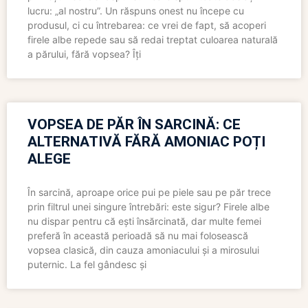
lucru: „al nostru”. Un răspuns onest nu începe cu
produsul, ci cu întrebarea: ce vrei de fapt, să acoperi
firele albe repede sau să redai treptat culoarea naturală
a părului, fără vopsea? Îți
VOPSEA DE PĂR ÎN SARCINĂ: CE
ALTERNATIVĂ FĂRĂ AMONIAC POȚI
ALEGE
În sarcină, aproape orice pui pe piele sau pe păr trece
prin filtrul unei singure întrebări: este sigur? Firele albe
nu dispar pentru că ești însărcinată, dar multe femei
preferă în această perioadă să nu mai folosească
vopsea clasică, din cauza amoniacului și a mirosului
puternic. La fel gândesc și