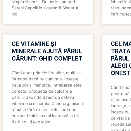
simplu și onest. De unde cumperi
înhami înai
Sereni Capelli în siguranță Singurul
răspundem 
loc
înfrumuseț
CE VITAMINE ȘI
CEL MA
MINERALE AJUTĂ PĂRUL
TRATA
CĂRUNT: GHID COMPLET
PĂRUL
ALEGI 
ONEST
Când apar primele fire albe, mulți se
întreabă dacă nu cumva le lipsește
ceva din alimentație. Întrebarea este
Când cauți
corectă: producția de culoare a
pentru păr
părului depinde direct de câteva
răspunsuri
vitamine și minerale. Când organismul
lucru: „al
rămâne fără ele, celulele care dau
începe cu 
culoare firului nu mai lucrează la fel
ce vrei de 
de bine. Îți explicăm
repede sau
naturală a 