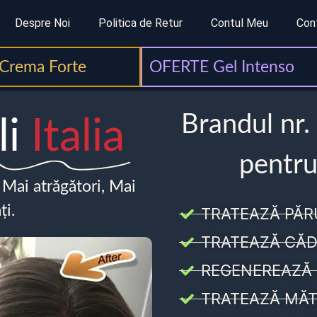
Despre Noi
Politica de Retur
Contul Meu
Con
Crema Forte
OFERTE Gel Intenso
Brandul nr.
li
Italia
pentru
, Mai atrăgători, Mai
ți.
TRATEAZĂ PĂR
TRATEAZĂ CĂD
REGENEREAZĂ 
TRATEAZĂ MĂT