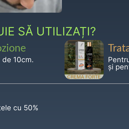
E SĂ UTILIZAȚI?
ozione
Trat
g de 10cm.
Pentr
și pen
ctele cu 50%