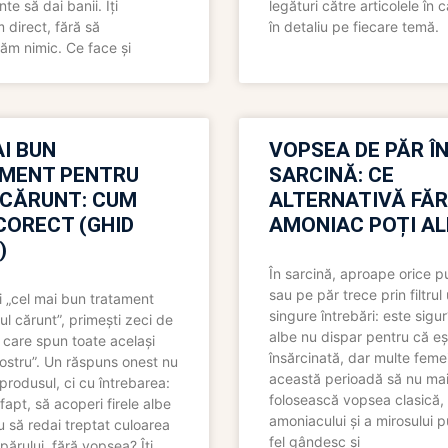
nte să dai banii. Îți
legături către articolele în 
direct, fără să
în detaliu pe fiecare temă.
ăm nimic. Ce face și
I BUN
VOPSEA DE PĂR Î
MENT PENTRU
SARCINĂ: CE
 CĂRUNT: CUM
ALTERNATIVĂ FĂ
CORECT (GHID
AMONIAC POȚI A
)
În sarcină, aproape orice pu
sau pe păr trece prin filtrul
 „cel mai bun tratament
singure întrebări: este sigur
ul cărunt”, primești zeci de
albe nu dispar pentru că eș
 care spun toate același
însărcinată, dar multe femei
 nostru”. Un răspuns onest nu
această perioadă să nu ma
produsul, ci cu întrebarea:
folosească vopsea clasică,
fapt, să acoperi firele albe
amoniacului și a mirosului p
 să redai treptat culoarea
fel gândesc și
părului, fără vopsea? Îți