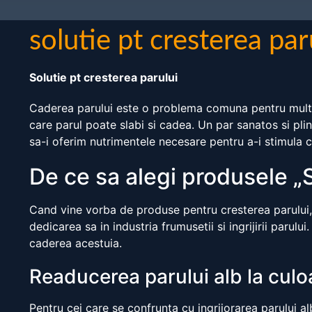
solutie pt cresterea par
Solutie pt cresterea parului
Caderea parului este o problema comuna pentru multe p
care parul poate slabi si cadea. Un par sanatos si pli
sa-i oferim nutrimentele necesare pentru a-i stimula c
De ce sa alegi produsele „S
Cand vine vorba de produse pentru cresterea parului, e
dedicarea sa in industria frumusetii si ingrijirii parul
caderea acestuia.
Readucerea parului alb la culo
Pentru cei care se confrunta cu ingrijorarea parului a