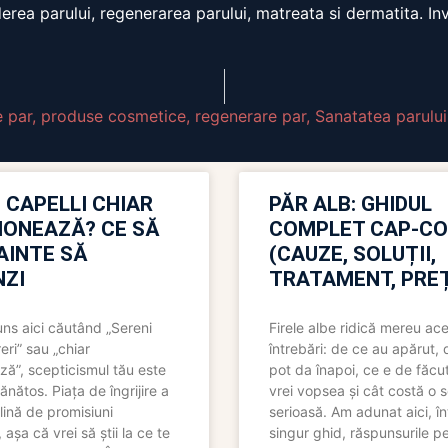
erea parului, regenerarea parului, matreata si dermatita. Inv
e par
,
produse cosmetice
,
regenerare par
,
Sanatatea parului
 CAPELLI CHIAR
PĂR ALB: GHIDUL
IONEAZĂ? CE SĂ
COMPLET CAP-C
NAINTE SĂ
(CAUZE, SOLUȚII,
ZI
TRATAMENT, PREȚ
uns aici căutând „Sereni
Firele albe ridică mereu ace
eri” sau „chiar
întrebări: de ce au apărut,
ză”, scepticismul tău este
pot da înapoi, ce e de făcu
ănătos. Piața de îngrijire a
vrei vopsea și cât costă o s
lină de promisiuni
serioasă. Am adunat aici, în
așa că vrei să știi la ce te
singur ghid, răspunsurile pe