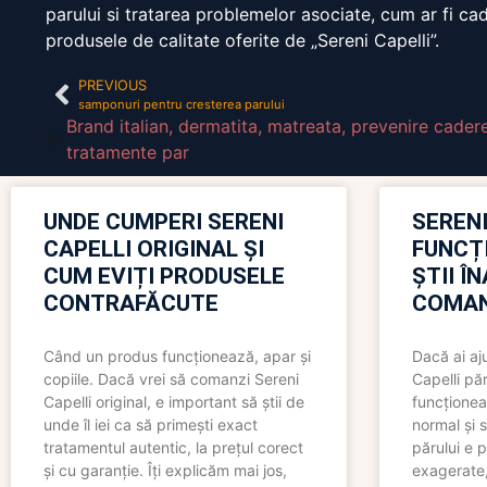
parului si tratarea problemelor asociate, cum ar fi cad
produsele de calitate oferite de „Sereni Capelli”.
PREVIOUS
samponuri pentru cresterea parului
Brand italian
,
dermatita
,
matreata
,
prevenire cader
tratamente par
UNDE CUMPERI SERENI
SERENI
CAPELLI ORIGINAL ȘI
FUNCȚ
CUM EVIȚI PRODUSELE
ȘTII Î
CONTRAFĂCUTE
COMAN
Când un produs funcționează, apar și
Dacă ai aj
copiile. Dacă vrei să comanzi Sereni
Capelli păr
Capelli original, e important să știi de
funcționea
unde îl iei ca să primești exact
normal și s
tratamentul autentic, la prețul corect
părului e p
și cu garanție. Îți explicăm mai jos,
exagerate, 