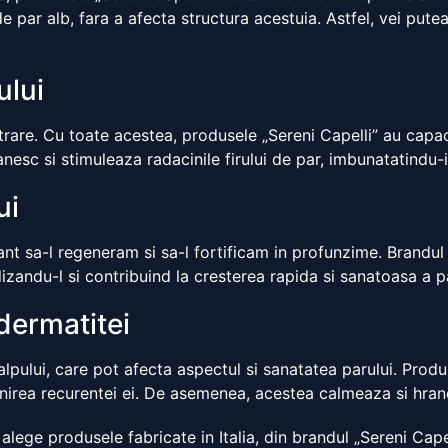
de par alb, fara a afecta structura acestuia. Astfel, vei pute
ului
strare. Cu toate acestea, produsele „Sereni Capelli” au capa
nesc si stimuleaza radacinile firului de par, imbunatatindu-
ui
ant sa-l regeneram si sa-l fortificam in profunzime. Brandul
alizandu-l si contribuind la cresterea rapida si sanatoasa a pa
 dermatitei
pului, care pot afecta aspectul si sanatatea parului. Produs
venirea recurentei ei. De asemenea, acestea calmeaza si hran
alege produsele fabricate in Italia, din brandul „Sereni Cape