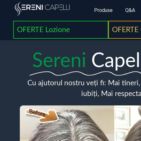
Produse
Q&A
OFERTE Lozione
OFERTE 
Sereni
Capel
Cu ajutorul nostru veți fi: Mai tineri
iubiți, Mai respecta