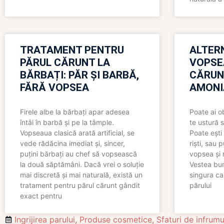
TRATAMENT PENTRU
ALTER
PĂRUL CĂRUNT LA
VOPSE
BĂRBAȚI: PĂR ȘI BARBĂ,
CĂRUN
FĂRĂ VOPSEA
AMONI
Firele albe la bărbați apar adesea
Poate ai o
întâi în barbă și pe la tâmple.
te ustură 
Vopseaua clasică arată artificial, se
Poate ești 
vede rădăcina imediat și, sincer,
riști, sau 
puțini bărbați au chef să vopsească
vopsea și 
la două săptămâni. Dacă vrei o soluție
Vestea bu
mai discretă și mai naturală, există un
singura ca
tratament pentru părul cărunt gândit
părului
exact pentru
Ingrijirea parului
,
Produse cosmetice
,
Sfaturi de infrum