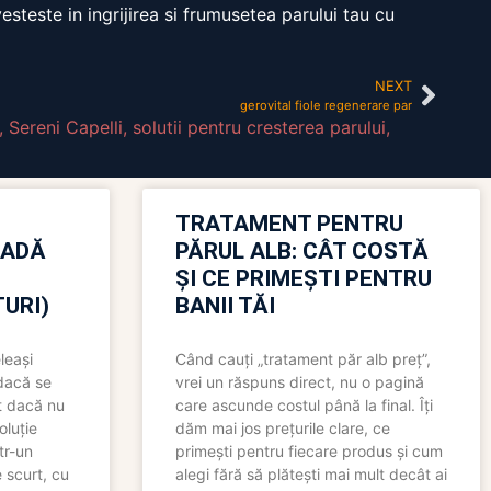
esteste in ingrijirea si frumusetea parului tau cu
NEXT
gerovital fiole regenerare par
,
Sereni Capelli
,
solutii pentru cresterea parului
,
TRATAMENT PENTRU
OADĂ
PĂRUL ALB: CÂT COSTĂ
ȘI CE PRIMEȘTI PENTRU
URI)
BANII TĂI
leași
Când cauți „tratament păr alb preț”,
 dacă se
vrei un răspuns direct, nu o pagină
t dacă nu
care ascunde costul până la final. Îți
oluție
dăm mai jos prețurile clare, ce
tr-un
primești pentru fiecare produs și cum
 scurt, cu
alegi fără să plătești mai mult decât ai