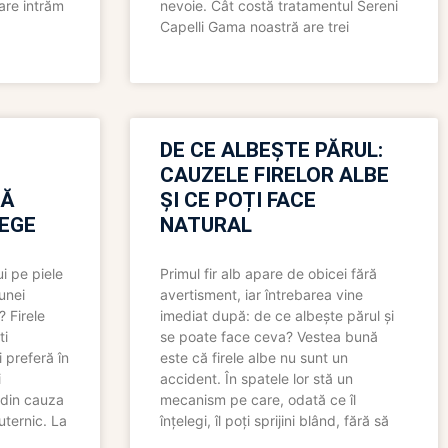
care intrăm
nevoie. Cât costă tratamentul Sereni
Capelli Gama noastră are trei
N
DE CE ALBEȘTE PĂRUL:
CAUZELE FIRELOR ALBE
RĂ
ȘI CE POȚI FACE
LEGE
NATURAL
i pe piele
Primul fir alb apare de obicei fără
 unei
avertisment, iar întrebarea vine
? Firele
imediat după: de ce albește părul și
ti
se poate face ceva? Vestea bună
 preferă în
este că firele albe nu sunt un
i
accident. În spatele lor stă un
 din cauza
mecanism pe care, odată ce îl
uternic. La
înțelegi, îl poți sprijini blând, fără să