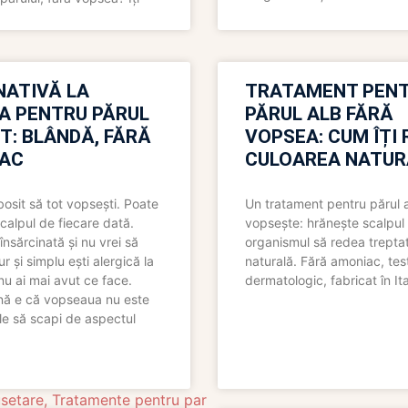
NATIVĂ LA
TRATAMENT PEN
A PENTRU PĂRUL
PĂRUL ALB FĂRĂ
T: BLÂNDĂ, FĂRĂ
VOPSEA: CUM ÎȚI 
AC
CULOAREA NATUR
bosit să tot vopsești. Poate
Un tratament pentru părul 
scalpul de fiecare dată.
vopsește: hrănește scalpul 
însărcinată și nu vrei să
organismul să redea trepta
pur și simplu ești alergică la
naturală. Fără amoniac, tes
nu ai mai avut ce face.
dermatologic, fabricat în Ita
nă e că vopseaua nu este
le să scapi de aspectul
usetare
,
Tratamente pentru par