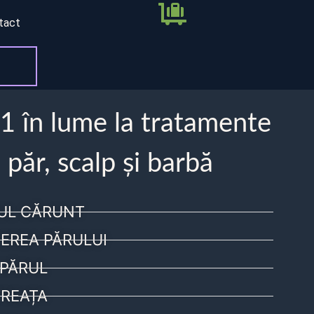
tact
 1 în lume la tratamente
 păr, scalp și barbă
UL CĂRUNT
EREA PĂRULUI
PĂRUL
REAȚA