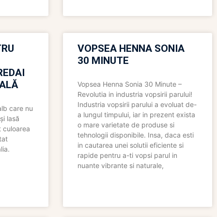
TRU
VOPSEA HENNA SONIA
30 MINUTE
REDAI
ALĂ
Vopsea Henna Sonia 30 Minute –
Revolutia in industria vopsirii parului!
Industria vopsirii parului a evoluat de-
alb care nu
a lungul timpului, iar in prezent exista
și lasă
o mare varietate de produse si
t culoarea
tehnologii disponibile. Insa, daca esti
tat
in cautarea unei solutii eficiente si
lia.
rapide pentru a-ti vopsi parul in
nuante vibrante si naturale,