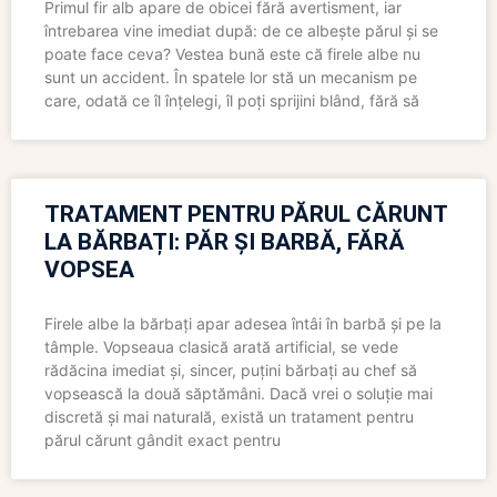
Primul fir alb apare de obicei fără avertisment, iar
întrebarea vine imediat după: de ce albește părul și se
poate face ceva? Vestea bună este că firele albe nu
sunt un accident. În spatele lor stă un mecanism pe
care, odată ce îl înțelegi, îl poți sprijini blând, fără să
TRATAMENT PENTRU PĂRUL CĂRUNT
LA BĂRBAȚI: PĂR ȘI BARBĂ, FĂRĂ
VOPSEA
Firele albe la bărbați apar adesea întâi în barbă și pe la
tâmple. Vopseaua clasică arată artificial, se vede
rădăcina imediat și, sincer, puțini bărbați au chef să
vopsească la două săptămâni. Dacă vrei o soluție mai
discretă și mai naturală, există un tratament pentru
părul cărunt gândit exact pentru