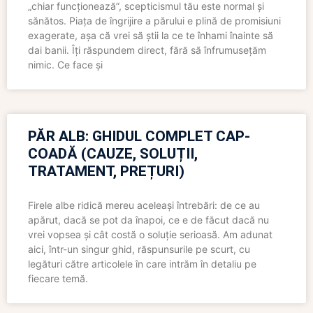
„chiar funcționează”, scepticismul tău este normal și
sănătos. Piața de îngrijire a părului e plină de promisiuni
exagerate, așa că vrei să știi la ce te înhami înainte să
dai banii. Îți răspundem direct, fără să înfrumusețăm
nimic. Ce face și
PĂR ALB: GHIDUL COMPLET CAP-
COADĂ (CAUZE, SOLUȚII,
TRATAMENT, PREȚURI)
Firele albe ridică mereu aceleași întrebări: de ce au
apărut, dacă se pot da înapoi, ce e de făcut dacă nu
vrei vopsea și cât costă o soluție serioasă. Am adunat
aici, într-un singur ghid, răspunsurile pe scurt, cu
legături către articolele în care intrăm în detaliu pe
fiecare temă.