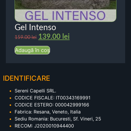
Gel Intenso
139.00
lei
159.00
lei
Adaugă în coș
IDENTIFICARE
Sereni Capelli SRL.
CODICE FISCALE: IT00343169991
CODICE ESTERO: 000042999166
Fabrica: Resana, Veneto, Italia
Sediu Romania: Bucuresti, Sf. Vineri, 25
RECOM: J2020010944400