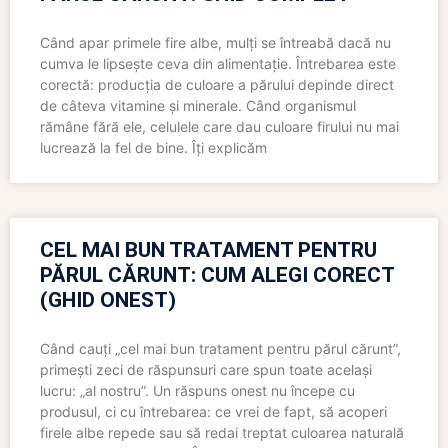
Când apar primele fire albe, mulți se întreabă dacă nu
cumva le lipsește ceva din alimentație. Întrebarea este
corectă: producția de culoare a părului depinde direct
de câteva vitamine și minerale. Când organismul
rămâne fără ele, celulele care dau culoare firului nu mai
lucrează la fel de bine. Îți explicăm
CEL MAI BUN TRATAMENT PENTRU
PĂRUL CĂRUNT: CUM ALEGI CORECT
(GHID ONEST)
Când cauți „cel mai bun tratament pentru părul cărunt”,
primești zeci de răspunsuri care spun toate același
lucru: „al nostru”. Un răspuns onest nu începe cu
produsul, ci cu întrebarea: ce vrei de fapt, să acoperi
firele albe repede sau să redai treptat culoarea naturală