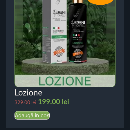
Lozione
199.00
lei
329.00
lei
Adaugă în coș