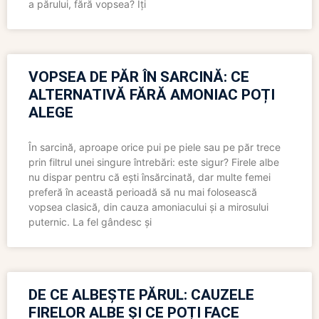
a părului, fără vopsea? Îți
VOPSEA DE PĂR ÎN SARCINĂ: CE
ALTERNATIVĂ FĂRĂ AMONIAC POȚI
ALEGE
În sarcină, aproape orice pui pe piele sau pe păr trece
prin filtrul unei singure întrebări: este sigur? Firele albe
nu dispar pentru că ești însărcinată, dar multe femei
preferă în această perioadă să nu mai folosească
vopsea clasică, din cauza amoniacului și a mirosului
puternic. La fel gândesc și
DE CE ALBEȘTE PĂRUL: CAUZELE
FIRELOR ALBE ȘI CE POȚI FACE