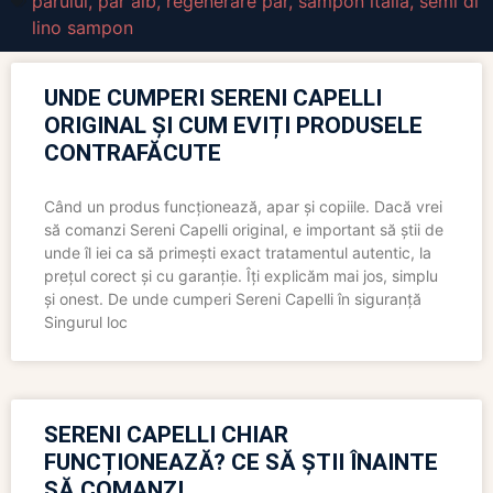
parului
,
par alb
,
regenerare par
,
sampon italia
,
semi di
lino sampon
UNDE CUMPERI SERENI CAPELLI
ORIGINAL ȘI CUM EVIȚI PRODUSELE
CONTRAFĂCUTE
Când un produs funcționează, apar și copiile. Dacă vrei
să comanzi Sereni Capelli original, e important să știi de
unde îl iei ca să primești exact tratamentul autentic, la
prețul corect și cu garanție. Îți explicăm mai jos, simplu
și onest. De unde cumperi Sereni Capelli în siguranță
Singurul loc
SERENI CAPELLI CHIAR
FUNCȚIONEAZĂ? CE SĂ ȘTII ÎNAINTE
SĂ COMANZI