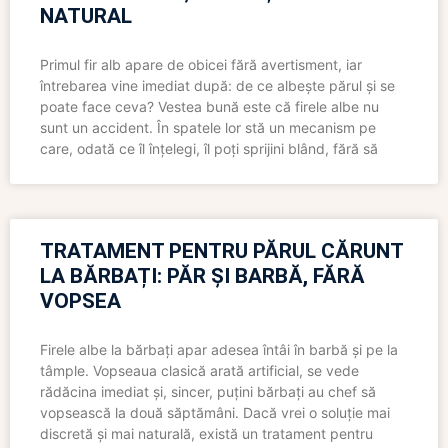
NATURAL
Primul fir alb apare de obicei fără avertisment, iar
întrebarea vine imediat după: de ce albește părul și se
poate face ceva? Vestea bună este că firele albe nu
sunt un accident. În spatele lor stă un mecanism pe
care, odată ce îl înțelegi, îl poți sprijini blând, fără să
TRATAMENT PENTRU PĂRUL CĂRUNT
LA BĂRBAȚI: PĂR ȘI BARBĂ, FĂRĂ
VOPSEA
Firele albe la bărbați apar adesea întâi în barbă și pe la
tâmple. Vopseaua clasică arată artificial, se vede
rădăcina imediat și, sincer, puțini bărbați au chef să
vopsească la două săptămâni. Dacă vrei o soluție mai
discretă și mai naturală, există un tratament pentru