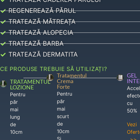
REGENEREAZĂ PĂRUL
TRATEAZĂ MĂTREAȚA
TRATEAZĂ ALOPECIA
TRATEAZĂ BARBA
TRATEAZĂ DERMATITA
CE PRODUSE TREBUIE SĂ UTILIZAȚI?
Tratamentul
GEL
Crema
INT
TRATAMENTUL
Forte
LOZIONE
Acce
Pentru
Pentru
efect
păr
păr
cu
mai
mai
50%
scurt
lung
de
de
Vezi
10cm
10cm
Ofert
Si
>>