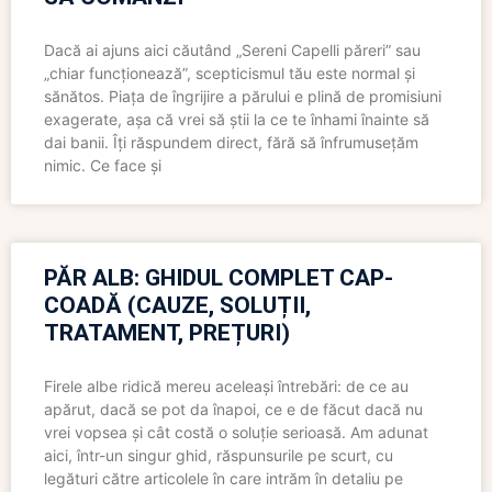
Dacă ai ajuns aici căutând „Sereni Capelli păreri” sau
„chiar funcționează”, scepticismul tău este normal și
sănătos. Piața de îngrijire a părului e plină de promisiuni
exagerate, așa că vrei să știi la ce te înhami înainte să
dai banii. Îți răspundem direct, fără să înfrumusețăm
nimic. Ce face și
PĂR ALB: GHIDUL COMPLET CAP-
COADĂ (CAUZE, SOLUȚII,
TRATAMENT, PREȚURI)
Firele albe ridică mereu aceleași întrebări: de ce au
apărut, dacă se pot da înapoi, ce e de făcut dacă nu
vrei vopsea și cât costă o soluție serioasă. Am adunat
aici, într-un singur ghid, răspunsurile pe scurt, cu
legături către articolele în care intrăm în detaliu pe