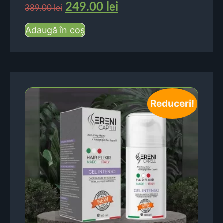
249.00
lei
389.00
lei
Adaugă în coș
Reduceri!