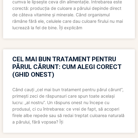
cumva le lipsește ceva din alimentație. Întrebarea este
corectă: producția de culoare a părului depinde direct
de câteva vitamine și minerale. Când organismul
rămâne fără ele, celulele care dau culoare firului nu mai
lucrează la fel de bine. Îți explicăm
CEL MAI BUN TRATAMENT PENTRU
PĂRUL CĂRUNT: CUM ALEGI CORECT
(GHID ONEST)
Când cauți „cel mai bun tratament pentru părul cărunt”,
primești zeci de răspunsuri care spun toate același
lucru: „al nostru”. Un răspuns onest nu începe cu
produsul, ci cu întrebarea: ce vrei de fapt, să acoperi
firele albe repede sau să redai treptat culoarea naturală
a părului, fără vopsea? Îți