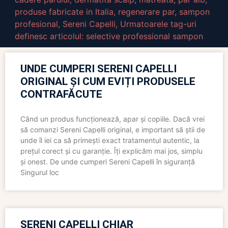
produse fabricate in Italia
,
regenerare par
,
sampon
profesional
,
Sereni Capelli
,
Urmatoarele tag-uri
definesc articolul: selective professional sampon
UNDE CUMPERI SERENI CAPELLI
ORIGINAL ȘI CUM EVIȚI PRODUSELE
CONTRAFĂCUTE
Când un produs funcționează, apar și copiile. Dacă vrei
să comanzi Sereni Capelli original, e important să știi de
unde îl iei ca să primești exact tratamentul autentic, la
prețul corect și cu garanție. Îți explicăm mai jos, simplu
și onest. De unde cumperi Sereni Capelli în siguranță
Singurul loc
SERENI CAPELLI CHIAR