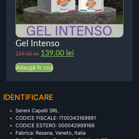
Gel Intenso
139.00
lei
159.00
lei
Adaugă în coș
IDENTIFICARE
Sereni Capelli SRL.
CODICE FISCALE: IT00343169991
CODICE ESTERO: 000042999166
Fabrica: Resana, Veneto, Italia