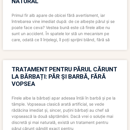
NATURAL
Primul fir alb apare de obicei fără avertisment, iar
întrebarea vine imediat după: de ce albește părul și se
poate face ceva? Vestea bună este că firele albe nu
sunt un accident. În spatele lor stă un mecanism pe
care, odată ce îl înțelegi, îl poți sprijini blând, fără să
TRATAMENT PENTRU PĂRUL CĂRUNT
LA BĂRBAȚI: PĂR ȘI BARBĂ, FĂRĂ
VOPSEA
Firele albe la bărbați apar adesea întâi în barbă și pe la
tâmple. Vopseaua clasică arată artificial, se vede
rădăcina imediat și, sincer, puțini bărbați au chef să
vopsească la două săptămâni. Dacă vrei o soluție mai
discretă și mai naturală, există un tratament pentru
părul cărunt gândit exact pentru