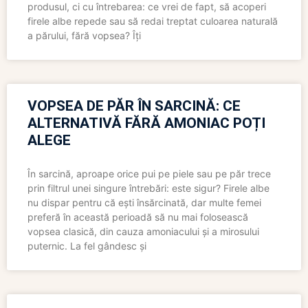
produsul, ci cu întrebarea: ce vrei de fapt, să acoperi
firele albe repede sau să redai treptat culoarea naturală
a părului, fără vopsea? Îți
VOPSEA DE PĂR ÎN SARCINĂ: CE
ALTERNATIVĂ FĂRĂ AMONIAC POȚI
ALEGE
În sarcină, aproape orice pui pe piele sau pe păr trece
prin filtrul unei singure întrebări: este sigur? Firele albe
nu dispar pentru că ești însărcinată, dar multe femei
preferă în această perioadă să nu mai folosească
vopsea clasică, din cauza amoniacului și a mirosului
puternic. La fel gândesc și