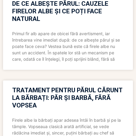
DE CE ALBEȘTE PĂRUL: CAUZELE
FIRELOR ALBE ȘI CE POȚI FACE
NATURAL
Primul fir alb apare de obicei fără avertisment, iar
întrebarea vine imediat după: de ce albește părul și se
poate face ceva? Vestea bună este că firele albe nu
sunt un accident. În spatele lor stă un mecanism pe
care, odată ce îl înțelegi, îl poți sprijini blând, fără să
TRATAMENT PENTRU PĂRUL CĂRUNT
LA BĂRBAȚI: PĂR ȘI BARBĂ, FĂRĂ
VOPSEA
Firele albe la bărbați apar adesea întâi în barbă și pe la
tâmple. Vopseaua clasică arată artificial, se vede
rădăcina imediat și, sincer, puțini bărbați au chef să