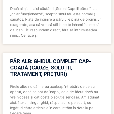
Dacă ai ajuns aici căutând „Sereni Capelli păreri” sau
„chiar funcționează”, scepticismul tău este normal și
sănătos. Piața de îngrijire a părului e plină de promisiuni
exagerate, așa că vrei să știi la ce te înhami înainte să
dai banii. Îți răspundem direct, fără să înfrumusețăm
nimic. Ce face și
PĂR ALB: GHIDUL COMPLET CAP-
COADĂ (CAUZE, SOLUȚII,
TRATAMENT, PREȚURI)
Firele albe ridică mereu aceleași întrebări: de ce au
apărut, dacă se pot da înapoi, ce e de făcut dacă nu
vrei vopsea și cât costă o soluție serioasă. Am adunat
aici, într-un singur ghid, răspunsurile pe scurt, cu
legături către articolele în care intrăm în detaliu pe
fiecare temă.