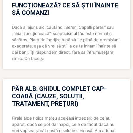
FUNCȚIONEAZĂ? CE SĂ ȘTII ÎNAINTE
SĂ COMANZI
Dacă ai ajuns aici căutând „Sereni Capelli păreri” sau
„chiar funcționează”, scepticismul tău este normal și
sănătos. Piața de îngrijire a părului e plină de promisiuni
exagerate, așa că vrei să știi la ce te înhami înainte să
dai banii. Îți răspundem direct, fără să înfrumusețăm
nimic. Ce face și
PĂR ALB: GHIDUL COMPLET CAP-
COADĂ (CAUZE, SOLUȚII,
TRATAMENT, PREȚURI)
Firele albe ridică mereu aceleași întrebări: de ce au
apărut, dacă se pot da înapoi, ce e de făcut dacă nu
vrei vopsea și cât costă o soluție serioasă. Am adunat