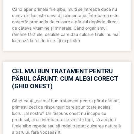
Când apar primele fire albe, mulți se întreabă dacă nu
cumva le lipsește ceva din alimentație. Întrebarea este
corectă: producția de culoare a părului depinde direct
de câteva vitamine și minerale. Când organismul
rămâne fără ele, celulele care dau culoare firului nu mai
lucrează la fel de bine. Îți explicăm
CEL MAI BUN TRATAMENT PENTRU
PĂRUL CĂRUNT: CUM ALEGI CORECT
(GHID ONEST)
Când cauți „cel mai bun tratament pentru părul cărunt”,
primești zeci de răspunsuri care spun toate același
lucru: „al nostru”. Un răspuns onest nu începe cu
produsul, ci cu întrebarea: ce vrei de fapt, să acoperi
firele albe repede sau să redai treptat culoarea naturală
a părului, fără vopsea? Îți