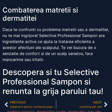
Combaterea matretii si
dermatitei
Daca te confrunti cu problema matretii sau a dermatitei,
nu te mai ingrijora! Selective Professional Sampon are
ingrediente active ce ajuta la tratarea eficienta a
acestor afectiuni ale scalpului. Te vei bucura de o
senzatie de confort si de un scalp sanatos, fara
mancarime sau iritatii.
Descopera si tu Selective
Professional Sampon si
renunta la grija parului tau!
PREVIOUS
NEXT
tratament pentru cresterea parului mai repede
crescina par rarit
cadere parului
,
dermatita scalp
,
matreata
,
par alb
,