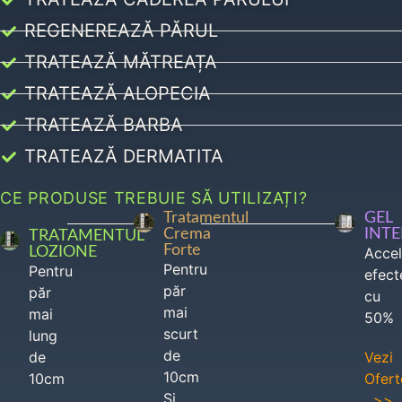
REGENEREAZĂ PĂRUL
TRATEAZĂ MĂTREAȚA
TRATEAZĂ ALOPECIA
TRATEAZĂ BARBA
TRATEAZĂ DERMATITA
CE PRODUSE TREBUIE SĂ UTILIZAȚI?
Tratamentul
GEL
Crema
INT
TRATAMENTUL
Forte
LOZIONE
Acce
Pentru
Pentru
efect
păr
păr
cu
mai
mai
50%
scurt
lung
de
de
Vezi
10cm
10cm
Ofert
Si
>>