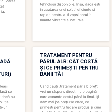
t culoarea
tehnologii disponibile. Insa, daca esti
tat
in cautarea unei solutii eficiente si
lia.
rapide pentru a-ti vopsi parul in
nuante vibrante si naturale,
TRATAMENT PENTRU
OADĂ
PĂRUL ALB: CÂT COSTĂ
ȘI CE PRIMEȘTI PENTRU
URI)
BANII TĂI
leași
Când cauți „tratament păr alb preț”,
 dacă se
vrei un răspuns direct, nu o pagină
t dacă nu
care ascunde costul până la final. Îți
oluție
dăm mai jos prețurile clare, ce
tr-un
primești pentru fiecare produs și cum