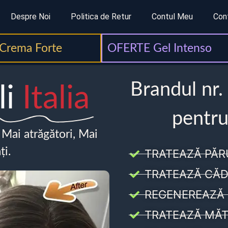
Despre Noi
Politica de Retur
Contul Meu
Con
Crema Forte
OFERTE Gel Intenso
Brandul nr.
li
Italia
pentru
, Mai atrăgători, Mai
ți.
TRATEAZĂ PĂR
TRATEAZĂ CĂD
REGENEREAZĂ 
TRATEAZĂ MĂT