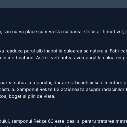
, sau nu va place cum va sta culoarea. Orice ar fi motivul, p
a readuce parul alb inapoi la culoarea sa naturala. Fabrica
 in mod natural. Astfel, veti putea avea parul la culoarea pe 
area naturala a parului, dar are si beneficii suplimentare p
cestuia. Samponul Rekze 63 actioneaza asupra radacinilor fir
os, bogat si plin de viata.
arului, samponul Rekze 63 este ideal si pentru tratarea matret