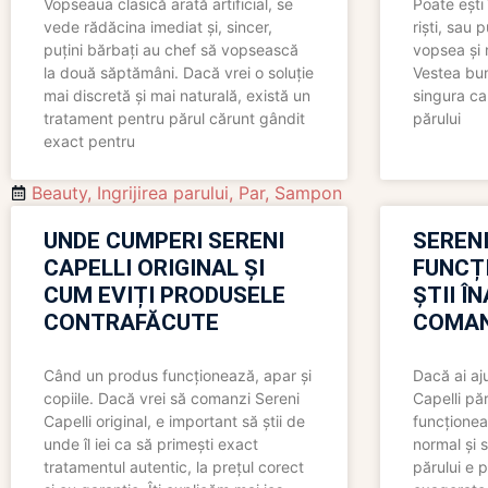
Vopseaua clasică arată artificial, se
Poate ești 
vede rădăcina imediat și, sincer,
riști, sau 
puțini bărbați au chef să vopsească
vopsea și 
la două săptămâni. Dacă vrei o soluție
Vestea bu
mai discretă și mai naturală, există un
singura ca
tratament pentru părul cărunt gândit
părului
exact pentru
Beauty
,
Ingrijirea parului
,
Par
,
Sampon
UNDE CUMPERI SERENI
SERENI
CAPELLI ORIGINAL ȘI
FUNCȚ
CUM EVIȚI PRODUSELE
ȘTII Î
CONTRAFĂCUTE
COMAN
Când un produs funcționează, apar și
Dacă ai aj
copiile. Dacă vrei să comanzi Sereni
Capelli păr
Capelli original, e important să știi de
funcționea
unde îl iei ca să primești exact
normal și s
tratamentul autentic, la prețul corect
părului e p