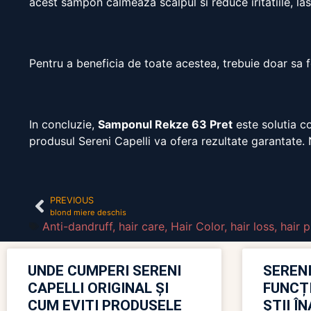
acest sampon calmeaza scalpul si reduce iritatiile, l
Pentru a beneficia de toate acestea, trebuie doar sa 
In concluzie,
Samponul Rekze 63 Pret
este solutia co
produsul Sereni Capelli va ofera rezultate garantate. Nu
PREVIOUS
blond miere deschis
Anti-dandruff
,
hair care
,
Hair Color
,
hair loss
,
hair 
UNDE CUMPERI SERENI
SERENI
CAPELLI ORIGINAL ȘI
FUNCȚ
CUM EVIȚI PRODUSELE
ȘTII Î