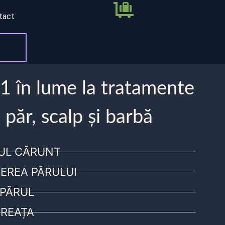
tact
 1 în lume la tratamente
 păr, scalp și barbă
UL CĂRUNT
EREA PĂRULUI
PĂRUL
REAȚA