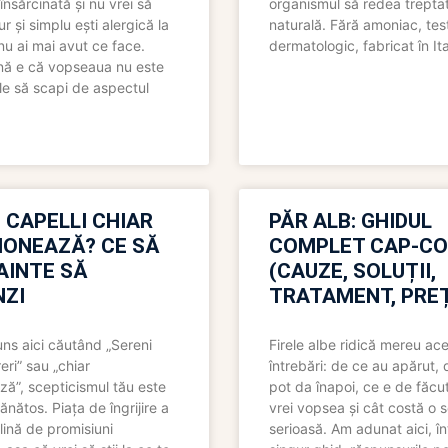
însărcinată și nu vrei să
organismul să redea trepta
pur și simplu ești alergică la
naturală. Fără amoniac, tes
nu ai mai avut ce face.
dermatologic, fabricat în Ita
nă e că vopseaua nu este
le să scapi de aspectul
 CAPELLI CHIAR
PĂR ALB: GHIDUL
IONEAZĂ? CE SĂ
COMPLET CAP-C
NAINTE SĂ
(CAUZE, SOLUȚII,
ZI
TRATAMENT, PREȚ
uns aici căutând „Sereni
Firele albe ridică mereu ace
eri” sau „chiar
întrebări: de ce au apărut,
ză”, scepticismul tău este
pot da înapoi, ce e de făcu
ănătos. Piața de îngrijire a
vrei vopsea și cât costă o s
lină de promisiuni
serioasă. Am adunat aici, în