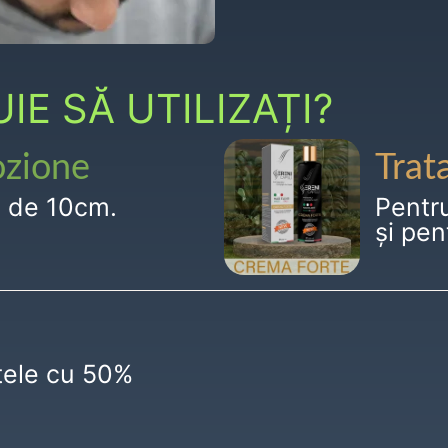
E SĂ UTILIZAȚI?
ozione
Trat
g de 10cm.
Pentr
și pen
ctele cu 50%