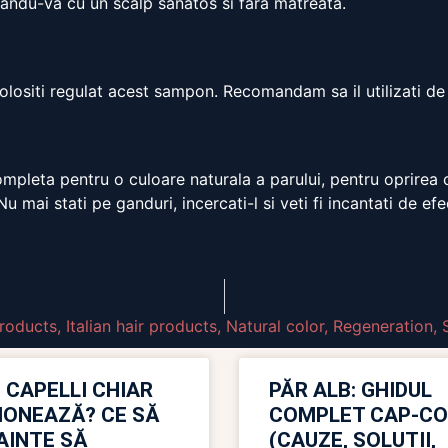
asandu-va cu un scalp sanatos si fara matreata.
folositi regulat acest sampon. Recomandam sa il utilizati d
mpleta pentru o culoare naturala a parului, pentru oprirea cade
 mai stati pe ganduri, incercati-l si veti fi incantati de efe
products
,
Italian hair products
,
Natural color
,
Regeneration
,
 CAPELLI CHIAR
PĂR ALB: GHIDUL
IONEAZĂ? CE SĂ
COMPLET CAP-C
NAINTE SĂ
(CAUZE, SOLUȚII,