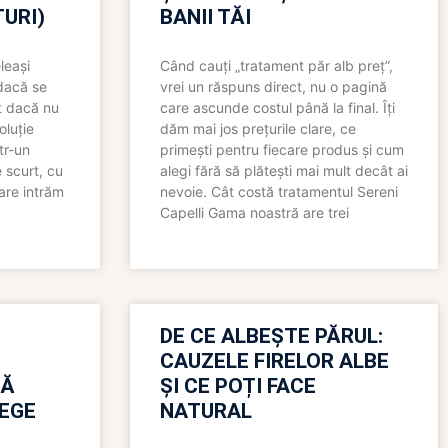
URI)
BANII TĂI
leași
Când cauți „tratament păr alb preț”,
 dacă se
vrei un răspuns direct, nu o pagină
t dacă nu
care ascunde costul până la final. Îți
oluție
dăm mai jos prețurile clare, ce
tr-un
primești pentru fiecare produs și cum
 scurt, cu
alegi fără să plătești mai mult decât ai
care intrăm
nevoie. Cât costă tratamentul Sereni
Capelli Gama noastră are trei
N
DE CE ALBEȘTE PĂRUL:
CAUZELE FIRELOR ALBE
RĂ
ȘI CE POȚI FACE
LEGE
NATURAL