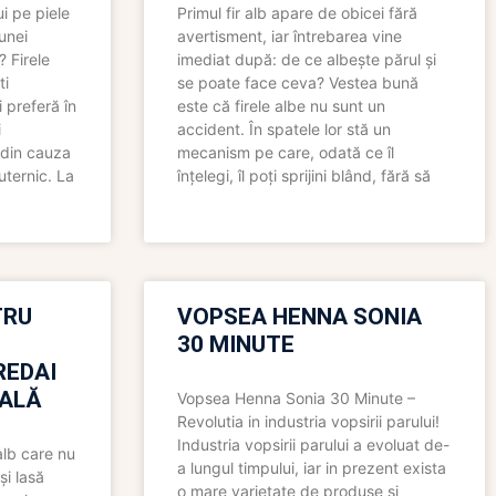
i pe piele
Primul fir alb apare de obicei fără
 unei
avertisment, iar întrebarea vine
? Firele
imediat după: de ce albește părul și
ti
se poate face ceva? Vestea bună
 preferă în
este că firele albe nu sunt un
i
accident. În spatele lor stă un
 din cauza
mecanism pe care, odată ce îl
uternic. La
înțelegi, îl poți sprijini blând, fără să
TRU
VOPSEA HENNA SONIA
30 MINUTE
REDAI
ALĂ
Vopsea Henna Sonia 30 Minute –
Revolutia in industria vopsirii parului!
Industria vopsirii parului a evoluat de-
alb care nu
a lungul timpului, iar in prezent exista
și lasă
o mare varietate de produse si