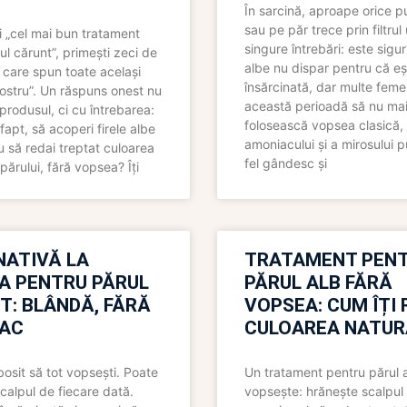
În sarcină, aproape orice pu
sau pe păr trece prin filtrul
 „cel mai bun tratament
singure întrebări: este sigur
ul cărunt”, primești zeci de
albe nu dispar pentru că eș
 care spun toate același
însărcinată, dar multe femei
 nostru”. Un răspuns onest nu
această perioadă să nu ma
produsul, ci cu întrebarea:
folosească vopsea clasică,
fapt, să acoperi firele albe
amoniacului și a mirosului p
 să redai treptat culoarea
fel gândesc și
părului, fără vopsea? Îți
NATIVĂ LA
TRATAMENT PEN
A PENTRU PĂRUL
PĂRUL ALB FĂRĂ
T: BLÂNDĂ, FĂRĂ
VOPSEA: CUM ÎȚI 
AC
CULOAREA NATUR
bosit să tot vopsești. Poate
Un tratament pentru părul 
scalpul de fiecare dată.
vopsește: hrănește scalpul 