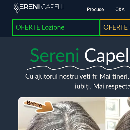
Produse
Q&A
OFERTE Lozione
OFERTE 
Sereni
Capel
Cu ajutorul nostru veți fi: Mai tineri
iubiți, Mai respecta