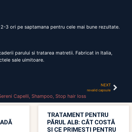
e 2-3 ori pe saptamana pentru cele mai bune rezultate.
rii parului si tratarea matretii. Fabricat in Italia,
ctele sale uimitoare.
NEXT
revalid capsule
Sereni Capelli
,
Shampoo
,
Stop hair loss
TRATAMENT PENTRU
OADĂ
PĂRUL ALB: CÂT COSTĂ
ȘI CE PRIMEȘTI PENTRU