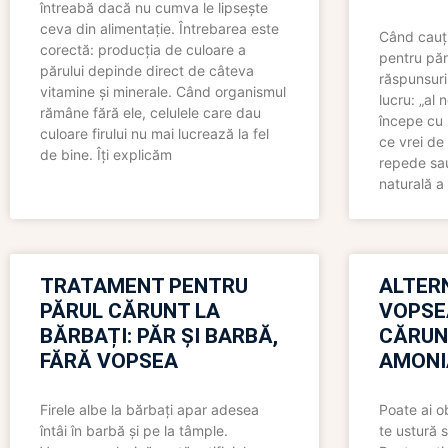
întreabă dacă nu cumva le lipsește
ceva din alimentație. Întrebarea este
Când cauți
corectă: producția de culoare a
pentru păr
părului depinde direct de câteva
răspunsuri
vitamine și minerale. Când organismul
lucru: „al
rămâne fără ele, celulele care dau
începe cu 
culoare firului nu mai lucrează la fel
ce vrei de 
de bine. Îți explicăm
repede sau
naturală a 
TRATAMENT PENTRU
ALTER
PĂRUL CĂRUNT LA
VOPSE
BĂRBAȚI: PĂR ȘI BARBĂ,
CĂRUN
FĂRĂ VOPSEA
AMONI
Firele albe la bărbați apar adesea
Poate ai o
întâi în barbă și pe la tâmple.
te ustură 