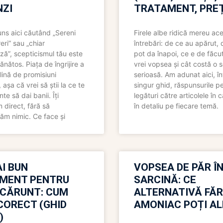
ZI
TRATAMENT, PREȚ
uns aici căutând „Sereni
Firele albe ridică mereu ace
eri” sau „chiar
întrebări: de ce au apărut,
ză”, scepticismul tău este
pot da înapoi, ce e de făcu
ănătos. Piața de îngrijire a
vrei vopsea și cât costă o s
lină de promisiuni
serioasă. Am adunat aici, în
așa că vrei să știi la ce te
singur ghid, răspunsurile pe
nte să dai banii. Îți
legături către articolele în 
direct, fără să
în detaliu pe fiecare temă.
ăm nimic. Ce face și
I BUN
VOPSEA DE PĂR Î
MENT PENTRU
SARCINĂ: CE
 CĂRUNT: CUM
ALTERNATIVĂ FĂ
CORECT (GHID
AMONIAC POȚI A
)