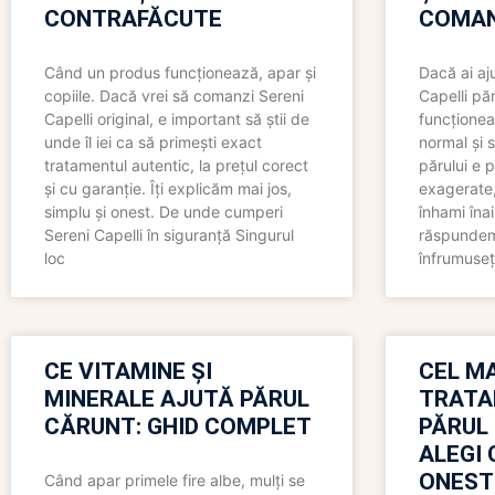
CONTRAFĂCUTE
COMAN
Când un produs funcționează, apar și
Dacă ai aj
copiile. Dacă vrei să comanzi Sereni
Capelli păr
Capelli original, e important să știi de
funcționea
unde îl iei ca să primești exact
normal și s
tratamentul autentic, la prețul corect
părului e p
și cu garanție. Îți explicăm mai jos,
exagerate, 
simplu și onest. De unde cumperi
înhami înai
Sereni Capelli în siguranță Singurul
răspundem 
loc
înfrumuseț
CE VITAMINE ȘI
CEL MA
MINERALE AJUTĂ PĂRUL
TRATA
CĂRUNT: GHID COMPLET
PĂRUL
ALEGI 
ONEST
Când apar primele fire albe, mulți se