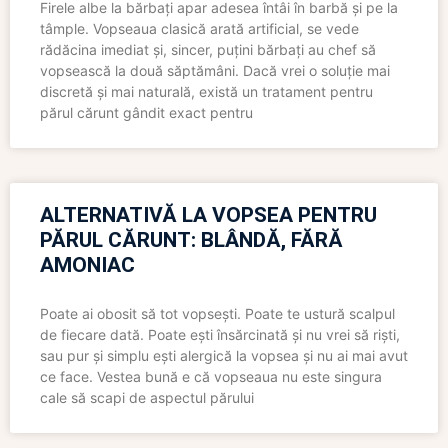
Firele albe la bărbați apar adesea întâi în barbă și pe la
tâmple. Vopseaua clasică arată artificial, se vede
rădăcina imediat și, sincer, puțini bărbați au chef să
vopsească la două săptămâni. Dacă vrei o soluție mai
discretă și mai naturală, există un tratament pentru
părul cărunt gândit exact pentru
ALTERNATIVĂ LA VOPSEA PENTRU
PĂRUL CĂRUNT: BLÂNDĂ, FĂRĂ
AMONIAC
Poate ai obosit să tot vopsești. Poate te ustură scalpul
de fiecare dată. Poate ești însărcinată și nu vrei să riști,
sau pur și simplu ești alergică la vopsea și nu ai mai avut
ce face. Vestea bună e că vopseaua nu este singura
cale să scapi de aspectul părului