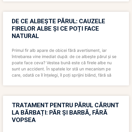
DE CE ALBEȘTE PĂRUL: CAUZELE
FIRELOR ALBE ȘI CE POȚI FACE
NATURAL
Primul fir alb apare de obicei fără avertisment, iar
întrebarea vine imediat după: de ce albește părul și se
poate face ceva? Vestea bună este că firele albe nu
sunt un accident. În spatele lor stă un mecanism pe
care, odată ce îl înțelegi, îl poți sprijini blând, fără să
TRATAMENT PENTRU PĂRUL CĂRUNT
LA BĂRBAȚI: PĂR ȘI BARBĂ, FĂRĂ
VOPSEA