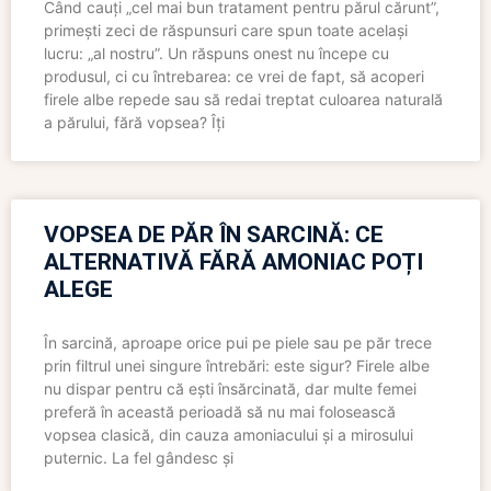
Când cauți „cel mai bun tratament pentru părul cărunt”,
primești zeci de răspunsuri care spun toate același
lucru: „al nostru”. Un răspuns onest nu începe cu
produsul, ci cu întrebarea: ce vrei de fapt, să acoperi
firele albe repede sau să redai treptat culoarea naturală
a părului, fără vopsea? Îți
VOPSEA DE PĂR ÎN SARCINĂ: CE
ALTERNATIVĂ FĂRĂ AMONIAC POȚI
ALEGE
În sarcină, aproape orice pui pe piele sau pe păr trece
prin filtrul unei singure întrebări: este sigur? Firele albe
nu dispar pentru că ești însărcinată, dar multe femei
preferă în această perioadă să nu mai folosească
vopsea clasică, din cauza amoniacului și a mirosului
puternic. La fel gândesc și