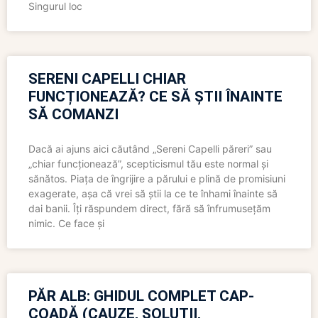
Singurul loc
SERENI CAPELLI CHIAR
FUNCȚIONEAZĂ? CE SĂ ȘTII ÎNAINTE
SĂ COMANZI
Dacă ai ajuns aici căutând „Sereni Capelli păreri” sau
„chiar funcționează”, scepticismul tău este normal și
sănătos. Piața de îngrijire a părului e plină de promisiuni
exagerate, așa că vrei să știi la ce te înhami înainte să
dai banii. Îți răspundem direct, fără să înfrumusețăm
nimic. Ce face și
PĂR ALB: GHIDUL COMPLET CAP-
COADĂ (CAUZE, SOLUȚII,