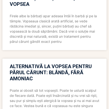
VOPSEA
Firele albe la bărbați apar adesea întâi în barbă și pe la
tâmple. Vopseaua clasică arată artificial, se vede
rădăcina imediat și, sincer, puțini bărbați au chef să
vopsească la două săptămâni. Dacă vrei o soluție mai
discretă și mai naturală, există un tratament pentru
părul cărunt gândit exact pentru
ALTERNATIVĂ LA VOPSEA PENTRU
PĂRUL CĂRUNT: BLÂNDĂ, FĂRĂ
AMONIAC
Poate ai obosit să tot vopsești. Poate te ustură scalpul
de fiecare dată. Poate ești însărcinată și nu vrei să riști,
sau pur și simplu ești alergică la vopsea și nu ai mai avut
ce face. Vestea bună e că vopseaua nu este singura