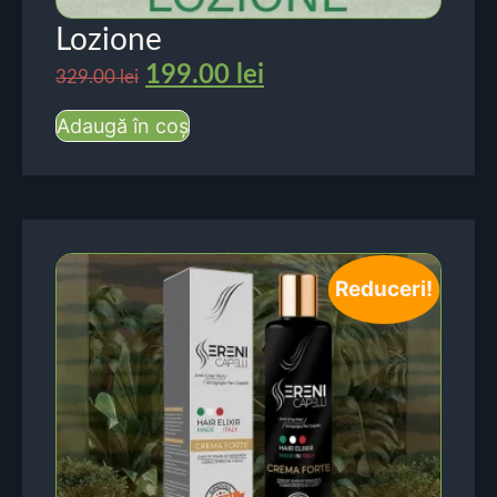
Lozione
199.00
lei
329.00
lei
Adaugă în coș
Reduceri!