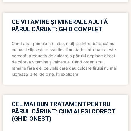
CE VITAMINE ȘI MINERALE AJUTĂ
PĂRUL CĂRUNT: GHID COMPLET
Când apar primele fire albe, mulți se întreabă dacă nu
cumva le lipsește ceva din alimentație. Întrebarea este
corectă: producția de culoare a părului depinde direct
de câteva vitamine și minerale. Când organismul
rămâne fără ele, celulele care dau culoare firului nu mai
lucrează la fel de bine. Îți explicăm
CEL MAI BUN TRATAMENT PENTRU
PĂRUL CĂRUNT: CUM ALEGI CORECT
(GHID ONEST)