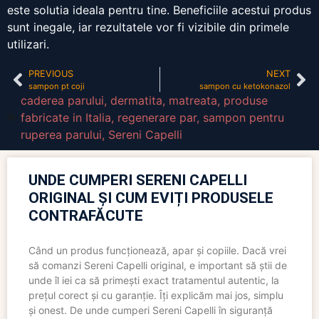
este solutia ideala pentru tine. Beneficiile acestui produs
sunt inegale, iar rezultatele vor fi vizibile din primele
utilizari.
PREVIOUS
NEXT
sampon pt coji
sampon cu ketokonazol
caderea parului
,
dermatita
,
matreata
,
produse
fabricate in Italia
,
regenerare par
,
sampon pentru
ruperea parului
,
Sereni Capelli
UNDE CUMPERI SERENI CAPELLI
ORIGINAL ȘI CUM EVIȚI PRODUSELE
CONTRAFĂCUTE
Când un produs funcționează, apar și copiile. Dacă vrei
să comanzi Sereni Capelli original, e important să știi de
unde îl iei ca să primești exact tratamentul autentic, la
prețul corect și cu garanție. Îți explicăm mai jos, simplu
și onest. De unde cumperi Sereni Capelli în siguranță