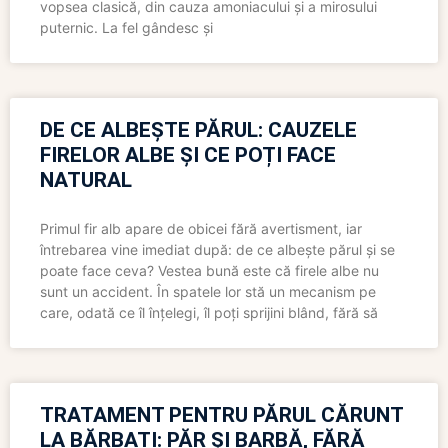
vopsea clasică, din cauza amoniacului și a mirosului
puternic. La fel gândesc și
DE CE ALBEȘTE PĂRUL: CAUZELE
FIRELOR ALBE ȘI CE POȚI FACE
NATURAL
Primul fir alb apare de obicei fără avertisment, iar
întrebarea vine imediat după: de ce albește părul și se
poate face ceva? Vestea bună este că firele albe nu
sunt un accident. În spatele lor stă un mecanism pe
care, odată ce îl înțelegi, îl poți sprijini blând, fără să
TRATAMENT PENTRU PĂRUL CĂRUNT
LA BĂRBAȚI: PĂR ȘI BARBĂ, FĂRĂ