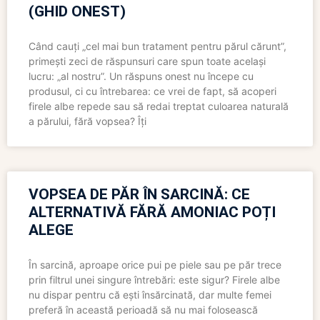
(GHID ONEST)
Când cauți „cel mai bun tratament pentru părul cărunt”,
primești zeci de răspunsuri care spun toate același
lucru: „al nostru”. Un răspuns onest nu începe cu
produsul, ci cu întrebarea: ce vrei de fapt, să acoperi
firele albe repede sau să redai treptat culoarea naturală
a părului, fără vopsea? Îți
VOPSEA DE PĂR ÎN SARCINĂ: CE
ALTERNATIVĂ FĂRĂ AMONIAC POȚI
ALEGE
În sarcină, aproape orice pui pe piele sau pe păr trece
prin filtrul unei singure întrebări: este sigur? Firele albe
nu dispar pentru că ești însărcinată, dar multe femei
preferă în această perioadă să nu mai folosească