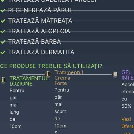
REGENEREAZĂ PĂRUL
TRATEAZĂ MĂTREAȚA
TRATEAZĂ ALOPECIA
TRATEAZĂ BARBA
TRATEAZĂ DERMATITA
CE PRODUSE TREBUIE SĂ UTILIZAȚI?
Tratamentul
GEL
Crema
INT
TRATAMENTUL
Forte
LOZIONE
Acce
Pentru
Pentru
efect
păr
păr
cu
mai
mai
50%
scurt
lung
de
de
Vezi
10cm
10cm
Ofert
Si
>>