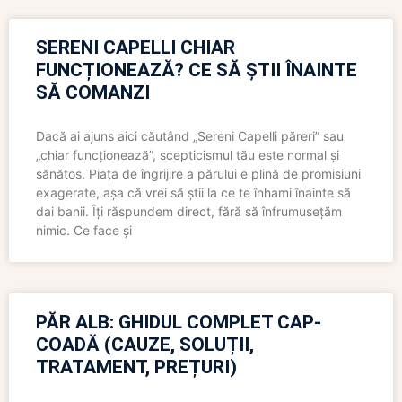
SERENI CAPELLI CHIAR
FUNCȚIONEAZĂ? CE SĂ ȘTII ÎNAINTE
SĂ COMANZI
Dacă ai ajuns aici căutând „Sereni Capelli păreri” sau
„chiar funcționează”, scepticismul tău este normal și
sănătos. Piața de îngrijire a părului e plină de promisiuni
exagerate, așa că vrei să știi la ce te înhami înainte să
dai banii. Îți răspundem direct, fără să înfrumusețăm
nimic. Ce face și
PĂR ALB: GHIDUL COMPLET CAP-
COADĂ (CAUZE, SOLUȚII,
TRATAMENT, PREȚURI)