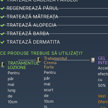
REGENEREAZĂ PĂRUL
TRATEAZĂ MĂTREAȚA
TRATEAZĂ ALOPECIA
TRATEAZĂ BARBA
TRATEAZĂ DERMATITA
CE PRODUSE TREBUIE SĂ UTILIZAȚI?
Tratamentul
GEL
Crema
INT
TRATAMENTUL
Forte
LOZIONE
Acce
Pentru
Pentru
efect
păr
păr
cu
mai
mai
50%
scurt
lung
de
de
Vezi
10cm
10cm
Ofert
Si
>>