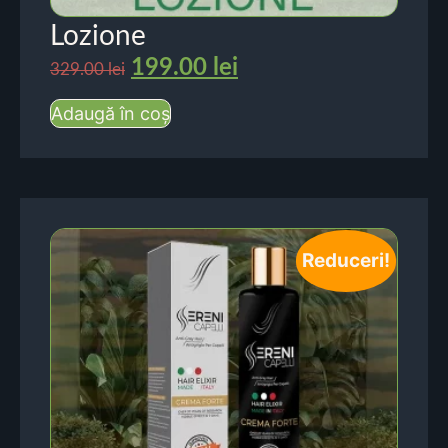
Lozione
199.00
lei
329.00
lei
Adaugă în coș
Reduceri!