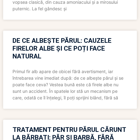
vopsea clasică, din cauza amoniacului și a mirosului
puternic. La fel gândesc și
DE CE ALBEȘTE PĂRUL: CAUZELE
FIRELOR ALBE ȘI CE POȚI FACE
NATURAL
Primul fir alb apare de obicei fără avertisment, iar
întrebarea vine imediat după: de ce albește părul și se
poate face ceva? Vestea bună este că firele albe nu
sunt un accident. În spatele lor stă un mecanism pe
care, odată ce îl înțelegi, îl poți sprijini blând, fără să
TRATAMENT PENTRU PĂRUL CĂRUNT
LA BĂRBAȚI: PĂR ȘI BARBĂ, FĂRĂ