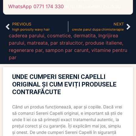
WhatsApp 0771 174 330
și îți răspundem cu drag.
PREVIOUS
NEXT
high porosity wavy hair
creste parul dupa chimioterapie
caderea parului
,
cosmetice
,
dermatita
,
Ingrijirea
parului
,
matreata
,
par stralucitor
,
produse italiene
,
regenerare par
,
sampon par carunt
,
vitamine pentru
par
UNDE CUMPERI SERENI CAPELLI
ORIGINAL ȘI CUM EVIȚI PRODUSELE
CONTRAFĂCUTE
Când un produs funcționează, apar și copiile. Dacă vrei
să comanzi Sereni Capelli original, e important să știi de
unde îl iei ca să primești exact tratamentul autentic, la
prețul corect și cu garanție. Îți explicăm mai jos, simplu
și onest. De unde cumperi Sereni Capelli în siguranță