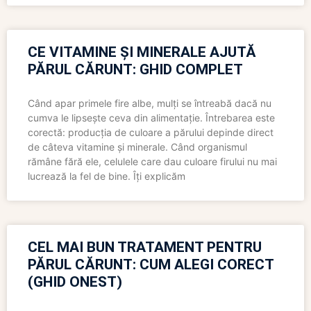
CE VITAMINE ȘI MINERALE AJUTĂ
PĂRUL CĂRUNT: GHID COMPLET
Când apar primele fire albe, mulți se întreabă dacă nu
cumva le lipsește ceva din alimentație. Întrebarea este
corectă: producția de culoare a părului depinde direct
de câteva vitamine și minerale. Când organismul
rămâne fără ele, celulele care dau culoare firului nu mai
lucrează la fel de bine. Îți explicăm
CEL MAI BUN TRATAMENT PENTRU
PĂRUL CĂRUNT: CUM ALEGI CORECT
(GHID ONEST)