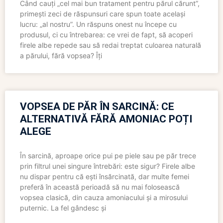
Când cauți „cel mai bun tratament pentru părul cărunt”,
primești zeci de răspunsuri care spun toate același
lucru: „al nostru”. Un răspuns onest nu începe cu
produsul, ci cu întrebarea: ce vrei de fapt, să acoperi
firele albe repede sau să redai treptat culoarea naturală
a părului, fără vopsea? Îți
VOPSEA DE PĂR ÎN SARCINĂ: CE
ALTERNATIVĂ FĂRĂ AMONIAC POȚI
ALEGE
În sarcină, aproape orice pui pe piele sau pe păr trece
prin filtrul unei singure întrebări: este sigur? Firele albe
nu dispar pentru că ești însărcinată, dar multe femei
preferă în această perioadă să nu mai folosească
vopsea clasică, din cauza amoniacului și a mirosului
puternic. La fel gândesc și