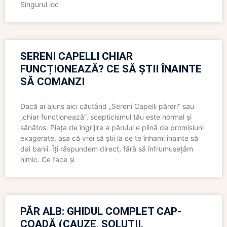
Singurul loc
SERENI CAPELLI CHIAR
FUNCȚIONEAZĂ? CE SĂ ȘTII ÎNAINTE
SĂ COMANZI
Dacă ai ajuns aici căutând „Sereni Capelli păreri” sau
„chiar funcționează”, scepticismul tău este normal și
sănătos. Piața de îngrijire a părului e plină de promisiuni
exagerate, așa că vrei să știi la ce te înhami înainte să
dai banii. Îți răspundem direct, fără să înfrumusețăm
nimic. Ce face și
PĂR ALB: GHIDUL COMPLET CAP-
COADĂ (CAUZE, SOLUȚII,