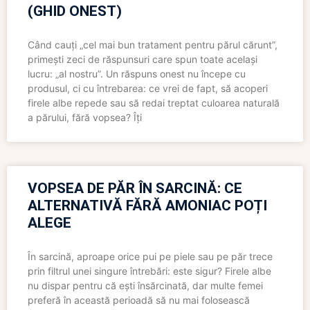
(GHID ONEST)
Când cauți „cel mai bun tratament pentru părul cărunt”,
primești zeci de răspunsuri care spun toate același
lucru: „al nostru”. Un răspuns onest nu începe cu
produsul, ci cu întrebarea: ce vrei de fapt, să acoperi
firele albe repede sau să redai treptat culoarea naturală
a părului, fără vopsea? Îți
VOPSEA DE PĂR ÎN SARCINĂ: CE
ALTERNATIVĂ FĂRĂ AMONIAC POȚI
ALEGE
În sarcină, aproape orice pui pe piele sau pe păr trece
prin filtrul unei singure întrebări: este sigur? Firele albe
nu dispar pentru că ești însărcinată, dar multe femei
preferă în această perioadă să nu mai folosească