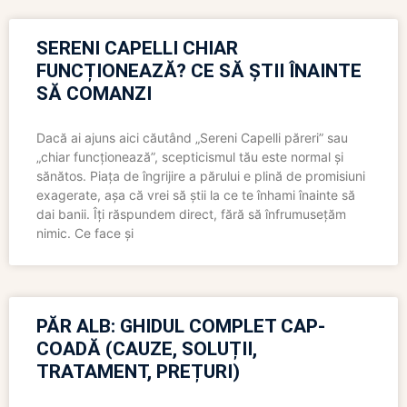
SERENI CAPELLI CHIAR
FUNCȚIONEAZĂ? CE SĂ ȘTII ÎNAINTE
SĂ COMANZI
Dacă ai ajuns aici căutând „Sereni Capelli păreri” sau
„chiar funcționează”, scepticismul tău este normal și
sănătos. Piața de îngrijire a părului e plină de promisiuni
exagerate, așa că vrei să știi la ce te înhami înainte să
dai banii. Îți răspundem direct, fără să înfrumusețăm
nimic. Ce face și
PĂR ALB: GHIDUL COMPLET CAP-
COADĂ (CAUZE, SOLUȚII,
TRATAMENT, PREȚURI)