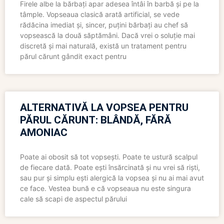
Firele albe la bărbați apar adesea întâi în barbă și pe la
tâmple. Vopseaua clasică arată artificial, se vede
rădăcina imediat și, sincer, puțini bărbați au chef să
vopsească la două săptămâni. Dacă vrei o soluție mai
discretă și mai naturală, există un tratament pentru
părul cărunt gândit exact pentru
ALTERNATIVĂ LA VOPSEA PENTRU
PĂRUL CĂRUNT: BLÂNDĂ, FĂRĂ
AMONIAC
Poate ai obosit să tot vopsești. Poate te ustură scalpul
de fiecare dată. Poate ești însărcinată și nu vrei să riști,
sau pur și simplu ești alergică la vopsea și nu ai mai avut
ce face. Vestea bună e că vopseaua nu este singura
cale să scapi de aspectul părului