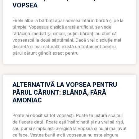
VOPSEA
Firele albe la bărbați apar adesea întâi în barbă și pe la
tâmple. Vopseaua clasică arată artificial, se vede
rădăcina imediat și, sincer, puțini bărbați au chef să
vopsească la două săptămâni. Dacă vrei o soluție mai
discretă și mai naturală, există un tratament pentru
părul cărunt gândit exact pentru
ALTERNATIVĂ LA VOPSEA PENTRU
PĂRUL CĂRUNT: BLÂNDĂ, FĂRĂ
AMONIAC
Poate ai obosit să tot vopsești. Poate te ustură scalpul
de fiecare dată. Poate ești însărcinată și nu vrei să riști,
sau pur și simplu ești alergică la vopsea și nu ai mai avut
ce face. Vestea bună e că vopseaua nu este singura