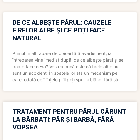
DE CE ALBEȘTE PĂRUL: CAUZELE
FIRELOR ALBE ȘI CE POȚI FACE
NATURAL
Primul fir alb apare de obicei fără avertisment, iar
întrebarea vine imediat după: de ce albește părul și se
poate face ceva? Vestea bună este că firele albe nu
sunt un accident. În spatele lor stă un mecanism pe
care, odată ce îl înțelegi, îl poți sprijini blând, fără să
TRATAMENT PENTRU PĂRUL CĂRUNT
LA BĂRBAȚI: PĂR ȘI BARBĂ, FĂRĂ
VOPSEA