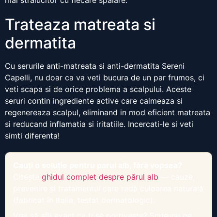
mai stralucitor cu fiecare spalare.
Trateaza matreata si
dermatita
Cu serurile anti-matreata si anti-dermatita Sereni
Capelli, nu doar ca va veti bucura de un par frumos, ci
veti scapa si de orice problema a scalpului. Aceste
seruri contin ingrediente active care calmeaza si
regenereaza scalpul, eliminand in mod eficient matreata
si reducand inflamatia si iritatiile. Incercati-le si veti
simti diferenta!
Cauți o soluție pentru părul alb, fără vopsea?
Citește
ghidul complet despre părul alb
— cauze,
prevenire și tratamentul care redă culoarea naturală
(fabricat în Italia, testat dermatologic).
Vrei să afli exact ce ți se potrivește? Scrie-ne pe