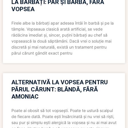
LA BĂRBAȚI: PĂR ȘI BARBĂ, FĂRĂ
VOPSEA
Firele albe la bărbați apar adesea întâi în barbă și pe la
tâmple. Vopseaua clasică arată artificial, se vede
rădăcina imediat și, sincer, puțini bărbați au chef să
vopsească la două săptămâni. Dacă vrei o soluție mai
discretă și mai naturală, există un tratament pentru
părul cărunt gândit exact pentru
ALTERNATIVĂ LA VOPSEA PENTRU
PĂRUL CĂRUNT: BLÂNDĂ, FĂRĂ
AMONIAC
Poate ai obosit să tot vopsești. Poate te ustură scalpul
de fiecare dată. Poate ești însărcinată și nu vrei să riști,
sau pur și simplu ești alergică la vopsea și nu ai mai avut