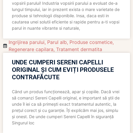
vopsirii parului! Industria vopsirii parului a evoluat de-a
lungul timpului, iar in prezent exista o mare varietate de
produse si tehnologii disponibile. Insa, daca esti in
cautarea unei solutii eficiente si rapide pentru a-ti vopsi
parul in nuante vibrante si naturale,
Ingrijirea parului
,
Parul alb
,
Produse cosmetice
,
Regenerare capilara
,
Tratament dermatita
UNDE CUMPERI SERENI CAPELLI
ORIGINAL ȘI CUM EVIȚI PRODUSELE
CONTRAFĂCUTE
Când un produs funcționează, apar și copiile. Dacă vrei
să comanzi Sereni Capelli original, e important să știi de
unde îl iei ca să primești exact tratamentul autentic, la
prețul corect și cu garanție. Îți explicăm mai jos, simplu
și onest. De unde cumperi Sereni Capelli în siguranță
Singurul loc