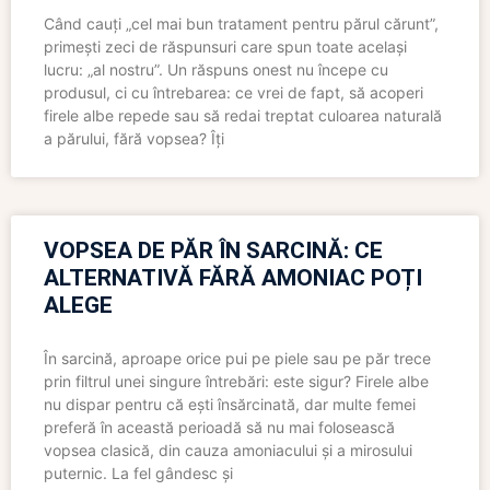
Când cauți „cel mai bun tratament pentru părul cărunt”,
primești zeci de răspunsuri care spun toate același
lucru: „al nostru”. Un răspuns onest nu începe cu
produsul, ci cu întrebarea: ce vrei de fapt, să acoperi
firele albe repede sau să redai treptat culoarea naturală
a părului, fără vopsea? Îți
VOPSEA DE PĂR ÎN SARCINĂ: CE
ALTERNATIVĂ FĂRĂ AMONIAC POȚI
ALEGE
În sarcină, aproape orice pui pe piele sau pe păr trece
prin filtrul unei singure întrebări: este sigur? Firele albe
nu dispar pentru că ești însărcinată, dar multe femei
preferă în această perioadă să nu mai folosească
vopsea clasică, din cauza amoniacului și a mirosului
puternic. La fel gândesc și