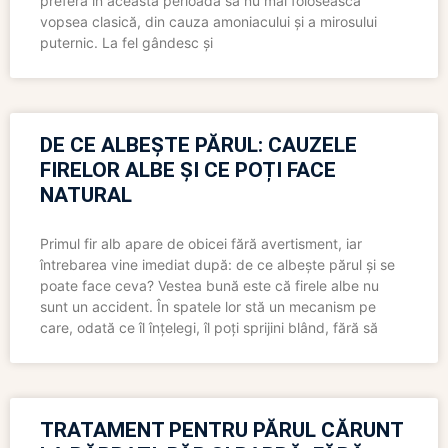
preferă în această perioadă să nu mai folosească
vopsea clasică, din cauza amoniacului și a mirosului
puternic. La fel gândesc și
DE CE ALBEȘTE PĂRUL: CAUZELE
FIRELOR ALBE ȘI CE POȚI FACE
NATURAL
Primul fir alb apare de obicei fără avertisment, iar
întrebarea vine imediat după: de ce albește părul și se
poate face ceva? Vestea bună este că firele albe nu
sunt un accident. În spatele lor stă un mecanism pe
care, odată ce îl înțelegi, îl poți sprijini blând, fără să
TRATAMENT PENTRU PĂRUL CĂRUNT