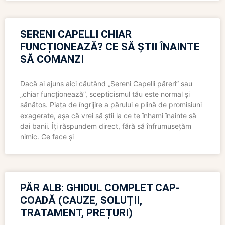
SERENI CAPELLI CHIAR
FUNCȚIONEAZĂ? CE SĂ ȘTII ÎNAINTE
SĂ COMANZI
Dacă ai ajuns aici căutând „Sereni Capelli păreri” sau
„chiar funcționează”, scepticismul tău este normal și
sănătos. Piața de îngrijire a părului e plină de promisiuni
exagerate, așa că vrei să știi la ce te înhami înainte să
dai banii. Îți răspundem direct, fără să înfrumusețăm
nimic. Ce face și
PĂR ALB: GHIDUL COMPLET CAP-
COADĂ (CAUZE, SOLUȚII,
TRATAMENT, PREȚURI)