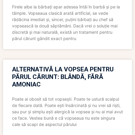
Firele albe la bărbați apar adesea întâi în barbă și pe la
tâmple. Vopseaua clasică arată artificial, se vede
rădăcina imediat și, sincer, puțini bărbați au chef să
vopsească la două săptămâni. Dacă vrei o soluție mai
discretă și mai naturală, există un tratament pentru
părul cărunt gândit exact pentru
ALTERNATIVĂ LA VOPSEA PENTRU
PĂRUL CĂRUNT: BLÂNDĂ, FĂRĂ
AMONIAC
Poate ai obosit să tot vopsești. Poate te ustură scalpul
de fiecare dată. Poate ești însărcinată și nu vrei să riști,
sau pur și simplu ești alergică la vopsea și nu ai mai avut
ce face. Vestea bună e că vopseaua nu este singura
cale să scapi de aspectul părului