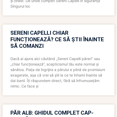
și onest. De unde cumperi Sereni Capelli în siguranță
Singurul loc
SERENI CAPELLI CHIAR
FUNCȚIONEAZĂ? CE SĂ ȘTII ÎNAINTE
SĂ COMANZI
Dacă ai ajuns aici căutând „Sereni Capelli păreri” sau
„chiar funcționează”, scepticismul tău este normal și
sănătos. Piața de îngrijire a părului e plină de promisiuni
exagerate, așa că vrei să știi la ce te înhami înainte să
dai banii. Îți răspundem direct, fără să înfrumusețăm
nimic. Ce face și
PĂR ALB: GHIDUL COMPLET CAP-