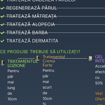
REGENEREAZĂ PĂRUL
TRATEAZĂ MĂTREAȚA
TRATEAZĂ ALOPECIA
TRATEAZĂ BARBA
TRATEAZĂ DERMATITA
CE PRODUSE TREBUIE SĂ UTILIZAȚI?
Tratamentul
GEL
Crema
INT
TRATAMENTUL
Forte
LOZIONE
Acce
Pentru
Pentru
efect
păr
păr
cu
mai
mai
50%
scurt
lung
de
de
Vezi
10cm
10cm
Ofert
Si
>>