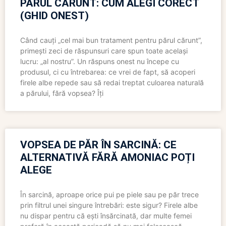
PĂRUL CĂRUNT: CUM ALEGI CORECT
(GHID ONEST)
Când cauți „cel mai bun tratament pentru părul cărunt”,
primești zeci de răspunsuri care spun toate același
lucru: „al nostru”. Un răspuns onest nu începe cu
produsul, ci cu întrebarea: ce vrei de fapt, să acoperi
firele albe repede sau să redai treptat culoarea naturală
a părului, fără vopsea? Îți
VOPSEA DE PĂR ÎN SARCINĂ: CE
ALTERNATIVĂ FĂRĂ AMONIAC POȚI
ALEGE
În sarcină, aproape orice pui pe piele sau pe păr trece
prin filtrul unei singure întrebări: este sigur? Firele albe
nu dispar pentru că ești însărcinată, dar multe femei