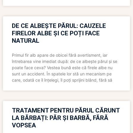
DE CE ALBEȘTE PĂRUL: CAUZELE
FIRELOR ALBE ȘI CE POȚI FACE
NATURAL
Primul fir alb apare de obicei fără avertisment, iar
întrebarea vine imediat după: de ce albește părul și se
poate face ceva? Vestea bună este că firele albe nu
sunt un accident. În spatele lor stă un mecanism pe
care, odată ce îl înțelegi, îl poți sprijini blând, fără să
TRATAMENT PENTRU PĂRUL CĂRUNT
LA BĂRBAȚI: PĂR ȘI BARBĂ, FĂRĂ
VOPSEA