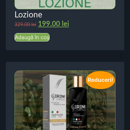
Lozione
199.00
lei
329.00
lei
Adaugă în coș
Reduceri!