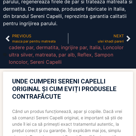
parului, regenereaza firele de par si trateaza matreata si
dermatita. De asemenea, produsele fabricate in Italia,
din brandul Sereni Capelli, reprezinta garantia calitatii
pentru ingrijirea parului.
PREVIOUS
NEXT
masca par pentru matreata
ulei khadi pareri
cadere par
,
dermatita
,
ingrijire par
,
Italia
,
Loncolor
ultra silver
,
matreata
,
par alb
,
Reflex
,
Sampon
loncolor
,
Sereni Capelli
UNDE CUMPERI SERENI CAPELLI
ORIGINAL ȘI CUM EVIȚI PRODUSELE
CONTRAFĂCUTE
Când un produs funcționează, apar și copiile. Dacă vrei
să comanzi Sereni Capelli original, e important să știi de
unde îl iei ca să primești exact tratamentul autentic, la
prețul corect și cu garanție. Îți explicăm mai jos, simplu