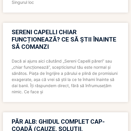
Singurul loc
SERENI CAPELLI CHIAR
FUNCȚIONEAZĂ? CE SĂ ȘTII ÎNAINTE
SĂ COMANZI
Dacă ai ajuns aici căutând „Sereni Capelli păreri” sau
„chiar funcționează”, scepticismul tău este normal și
sănătos. Piața de îngrijire a părului e plină de promisiuni
exagerate, așa că vrei să știi la ce te înhami înainte să
dai banii. Îți răspundem direct, fără să înfrumusețăm
nimic. Ce face și
PĂR ALB: GHIDUL COMPLET CAP-
COADĂ (CAUZE, SOLUȚII,