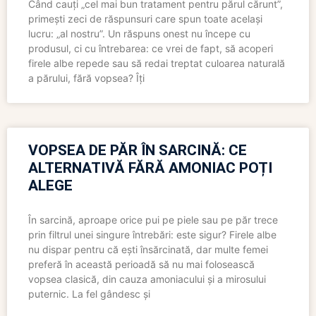
Când cauți „cel mai bun tratament pentru părul cărunt”,
primești zeci de răspunsuri care spun toate același
lucru: „al nostru”. Un răspuns onest nu începe cu
produsul, ci cu întrebarea: ce vrei de fapt, să acoperi
firele albe repede sau să redai treptat culoarea naturală
a părului, fără vopsea? Îți
VOPSEA DE PĂR ÎN SARCINĂ: CE
ALTERNATIVĂ FĂRĂ AMONIAC POȚI
ALEGE
În sarcină, aproape orice pui pe piele sau pe păr trece
prin filtrul unei singure întrebări: este sigur? Firele albe
nu dispar pentru că ești însărcinată, dar multe femei
preferă în această perioadă să nu mai folosească
vopsea clasică, din cauza amoniacului și a mirosului
puternic. La fel gândesc și