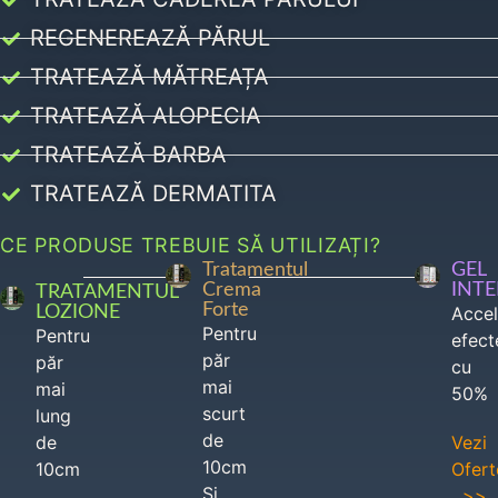
REGENEREAZĂ PĂRUL
TRATEAZĂ MĂTREAȚA
TRATEAZĂ ALOPECIA
TRATEAZĂ BARBA
TRATEAZĂ DERMATITA
CE PRODUSE TREBUIE SĂ UTILIZAȚI?
Tratamentul
GEL
Crema
INT
TRATAMENTUL
Forte
LOZIONE
Acce
Pentru
Pentru
efect
păr
păr
cu
mai
mai
50%
scurt
lung
de
de
Vezi
10cm
10cm
Ofert
Si
>>