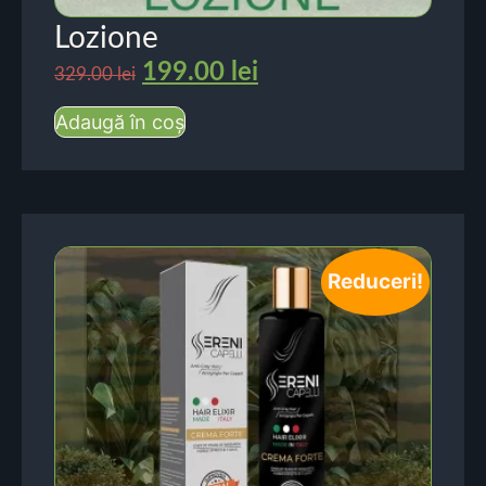
Lozione
199.00
lei
329.00
lei
Adaugă în coș
Reduceri!