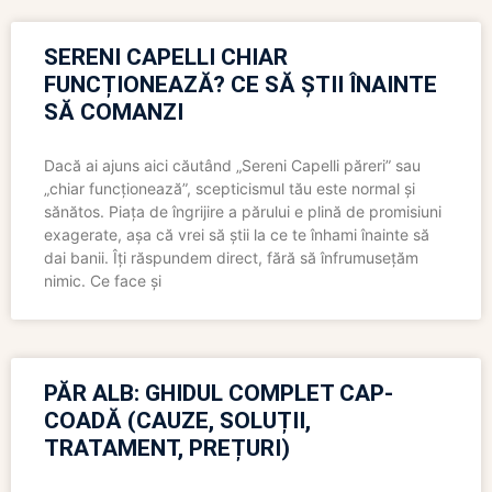
SERENI CAPELLI CHIAR
FUNCȚIONEAZĂ? CE SĂ ȘTII ÎNAINTE
SĂ COMANZI
Dacă ai ajuns aici căutând „Sereni Capelli păreri” sau
„chiar funcționează”, scepticismul tău este normal și
sănătos. Piața de îngrijire a părului e plină de promisiuni
exagerate, așa că vrei să știi la ce te înhami înainte să
dai banii. Îți răspundem direct, fără să înfrumusețăm
nimic. Ce face și
PĂR ALB: GHIDUL COMPLET CAP-
COADĂ (CAUZE, SOLUȚII,
TRATAMENT, PREȚURI)