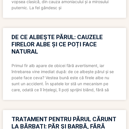
vopsea clasică, din cauza amoniacului și a mirosului
puternic. La fel gândesc și
DE CE ALBEȘTE PĂRUL: CAUZELE
FIRELOR ALBE ȘI CE POȚI FACE
NATURAL
Primul fir alb apare de obicei fără avertisment, iar
întrebarea vine imediat după: de ce albește părul și se
poate face ceva? Vestea bună este că firele albe nu
sunt un accident. În spatele lor stă un mecanism pe
care, odată ce îl înțelegi, îl poți sprijini blând, fără să
TRATAMENT PENTRU PĂRUL CĂRUNT
LA BĂRBAȚI: PĂR ȘI BARBĂ, FĂRĂ