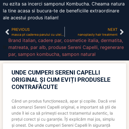
nu ezita sa incerci samponul Kombucha. Cheama natura
la tine acasa si bucura-te de beneficiile extraordinare
ale acestui produs italian!
PREVIOUS
NEXT
masca pt caderea parului cu ulei masline
nanoplasty hair treatment
Brand italian
,
cadere par
,
cosmetice italia
,
dermatita
,
matreata
,
par alb
,
produse Sereni Capelli
,
regenerare
par
,
sampon kombucha
,
sampon natural
UNDE CUMPERI SERENI CAPELLI
ORIGINAL ȘI CUM EVIȚI PRODUSELE
CONTRAFĂCUTE
Când un produs funcționează, apar și copiile. Dacă vrei
să comanzi Sereni Capelli original, e important să știi de
unde îl iei ca să primești exact tratamentul autentic, la
prețul corect și cu garanție. Îți explicăm mai jos, simplu
și onest. De unde cumperi Sereni Capelli în siguranță