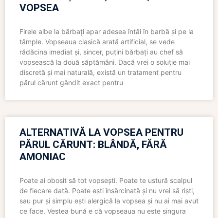
VOPSEA
Firele albe la bărbați apar adesea întâi în barbă și pe la
tâmple. Vopseaua clasică arată artificial, se vede
rădăcina imediat și, sincer, puțini bărbați au chef să
vopsească la două săptămâni. Dacă vrei o soluție mai
discretă și mai naturală, există un tratament pentru
părul cărunt gândit exact pentru
ALTERNATIVĂ LA VOPSEA PENTRU
PĂRUL CĂRUNT: BLÂNDĂ, FĂRĂ
AMONIAC
Poate ai obosit să tot vopsești. Poate te ustură scalpul
de fiecare dată. Poate ești însărcinată și nu vrei să riști,
sau pur și simplu ești alergică la vopsea și nu ai mai avut
ce face. Vestea bună e că vopseaua nu este singura