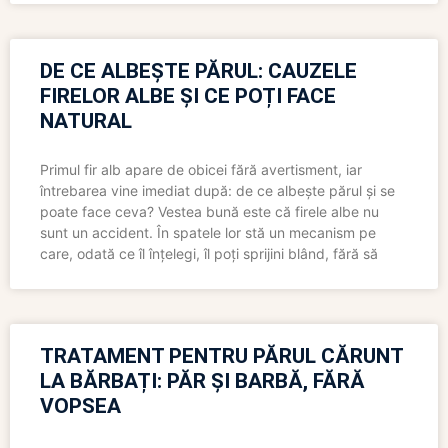
DE CE ALBEȘTE PĂRUL: CAUZELE
FIRELOR ALBE ȘI CE POȚI FACE
NATURAL
Primul fir alb apare de obicei fără avertisment, iar
întrebarea vine imediat după: de ce albește părul și se
poate face ceva? Vestea bună este că firele albe nu
sunt un accident. În spatele lor stă un mecanism pe
care, odată ce îl înțelegi, îl poți sprijini blând, fără să
TRATAMENT PENTRU PĂRUL CĂRUNT
LA BĂRBAȚI: PĂR ȘI BARBĂ, FĂRĂ
VOPSEA