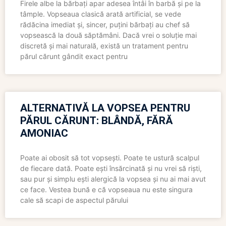
Firele albe la bărbați apar adesea întâi în barbă și pe la
tâmple. Vopseaua clasică arată artificial, se vede
rădăcina imediat și, sincer, puțini bărbați au chef să
vopsească la două săptămâni. Dacă vrei o soluție mai
discretă și mai naturală, există un tratament pentru
părul cărunt gândit exact pentru
ALTERNATIVĂ LA VOPSEA PENTRU
PĂRUL CĂRUNT: BLÂNDĂ, FĂRĂ
AMONIAC
Poate ai obosit să tot vopsești. Poate te ustură scalpul
de fiecare dată. Poate ești însărcinată și nu vrei să riști,
sau pur și simplu ești alergică la vopsea și nu ai mai avut
ce face. Vestea bună e că vopseaua nu este singura
cale să scapi de aspectul părului