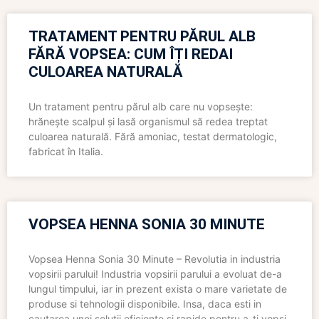
TRATAMENT PENTRU PĂRUL ALB
FĂRĂ VOPSEA: CUM ÎȚI REDAI
CULOAREA NATURALĂ
Un tratament pentru părul alb care nu vopsește:
hrănește scalpul și lasă organismul să redea treptat
culoarea naturală. Fără amoniac, testat dermatologic,
fabricat în Italia.
VOPSEA HENNA SONIA 30 MINUTE
Vopsea Henna Sonia 30 Minute – Revolutia in industria
vopsirii parului! Industria vopsirii parului a evoluat de-a
lungul timpului, iar in prezent exista o mare varietate de
produse si tehnologii disponibile. Insa, daca esti in
cautarea unei solutii eficiente si rapide pentru a-ti vopsi