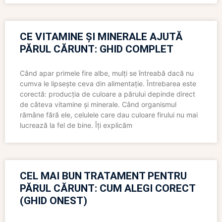
CE VITAMINE ȘI MINERALE AJUTĂ
PĂRUL CĂRUNT: GHID COMPLET
Când apar primele fire albe, mulți se întreabă dacă nu
cumva le lipsește ceva din alimentație. Întrebarea este
corectă: producția de culoare a părului depinde direct
de câteva vitamine și minerale. Când organismul
rămâne fără ele, celulele care dau culoare firului nu mai
lucrează la fel de bine. Îți explicăm
CEL MAI BUN TRATAMENT PENTRU
PĂRUL CĂRUNT: CUM ALEGI CORECT
(GHID ONEST)