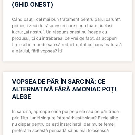
(GHID ONEST)
Când cauți „cel mai bun tratament pentru părul cărunt”,
primești zeci de răspunsuri care spun toate același
lucru: „al nostru”. Un răspuns onest nu începe cu
produsul, ci cu întrebarea: ce vrei de fapt, să acoperi
firele albe repede sau să redai treptat culoarea naturală
a părului, fără vopsea? Îți
VOPSEA DE PĂR ÎN SARCINĂ: CE
ALTERNATIVĂ FĂRĂ AMONIAC POȚI
ALEGE
În sarcină, aproape orice pui pe piele sau pe păr trece
prin filtrul unei singure întrebări: este sigur? Firele albe
nu dispar pentru că ești însărcinată, dar multe femei
preferă în această perioadă să nu mai folosească