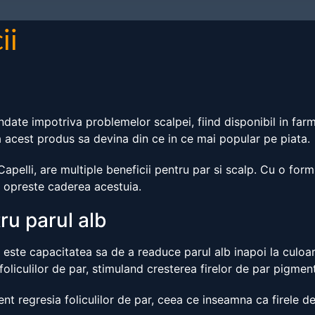
ii
te impotriva problemelor scalpei, fiind disponibil in farma
ca acest produs sa devina din ce in ce mai popular pe piata.
Capelli, are multiple beneficii pentru par si scalp. Cu o fo
i opreste caderea acestuia.
ru parul alb
ste capacitatea sa de a readuce parul alb inapoi la culoarea
liculilor de par, stimuland cresterea firelor de par pigmen
t regresia foliculilor de par, ceea ce inseamna ca firele d