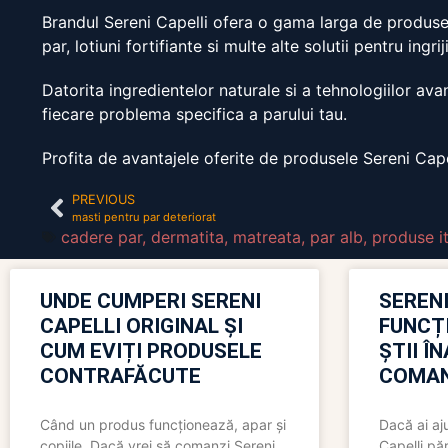
Brandul Sereni Capelli ofera o gama larga de produse p
par, lotiuni fortifiante si multe alte solutii pentru ingr
Datorita ingredientelor naturale si a tehnologiilor ava
fiecare problema specifica a parului tau.
Profita de avantajele oferite de produsele Sereni Capell
PREVIOUS
masti pentru par deteriorat
cadere par
,
dermatita
,
matreata
,
par alb
,
produse it
UNDE CUMPERI SERENI
SERENI
CAPELLI ORIGINAL ȘI
FUNCȚ
CUM EVIȚI PRODUSELE
ȘTII Î
CONTRAFĂCUTE
COMAN
Când un produs funcționează, apar și
Dacă ai aj
copiile. Dacă vrei să comanzi Sereni
Capelli păr