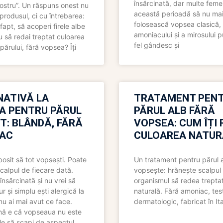
însărcinată, dar multe femei
 nostru”. Un răspuns onest nu
această perioadă să nu ma
produsul, ci cu întrebarea:
folosească vopsea clasică,
fapt, să acoperi firele albe
amoniacului și a mirosului p
 să redai treptat culoarea
fel gândesc și
părului, fără vopsea? Îți
NATIVĂ LA
TRATAMENT PEN
A PENTRU PĂRUL
PĂRUL ALB FĂRĂ
T: BLÂNDĂ, FĂRĂ
VOPSEA: CUM ÎȚI 
AC
CULOAREA NATUR
bosit să tot vopsești. Poate
Un tratament pentru părul 
scalpul de fiecare dată.
vopsește: hrănește scalpul 
însărcinată și nu vrei să
organismul să redea trepta
pur și simplu ești alergică la
naturală. Fără amoniac, tes
nu ai mai avut ce face.
dermatologic, fabricat în Ita
nă e că vopseaua nu este
le să scapi de aspectul