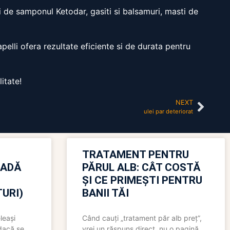
i de samponul Ketodar, gasiti si balsamuri, masti de
pelli ofera rezultate eficiente si de durata pentru
itate!
NEXT
ulei par deteriorat
TRATAMENT PENTRU
OADĂ
PĂRUL ALB: CÂT COSTĂ
ȘI CE PRIMEȘTI PENTRU
URI)
BANII TĂI
leași
Când cauți „tratament păr alb preț”,
 dacă se
vrei un răspuns direct, nu o pagină