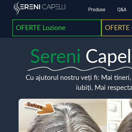
Produse
Q&A
OFERTE Lozione
OFERTE 
Sereni
Capel
Cu ajutorul nostru veți fi: Mai tineri
iubiți, Mai respecta