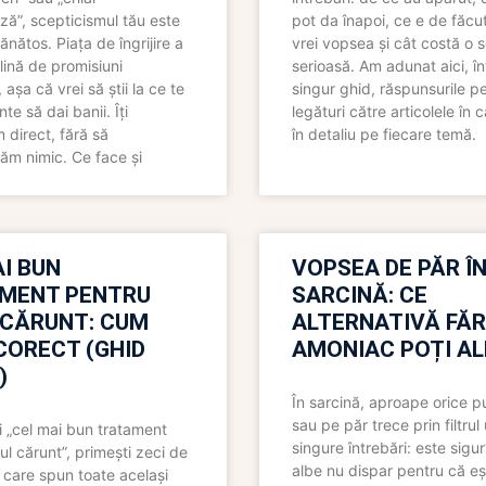
ză”, scepticismul tău este
pot da înapoi, ce e de făcu
ănătos. Piața de îngrijire a
vrei vopsea și cât costă o s
lină de promisiuni
serioasă. Am adunat aici, în
așa că vrei să știi la ce te
singur ghid, răspunsurile pe
nte să dai banii. Îți
legături către articolele în 
direct, fără să
în detaliu pe fiecare temă.
ăm nimic. Ce face și
I BUN
VOPSEA DE PĂR Î
MENT PENTRU
SARCINĂ: CE
 CĂRUNT: CUM
ALTERNATIVĂ FĂ
CORECT (GHID
AMONIAC POȚI A
)
În sarcină, aproape orice pu
sau pe păr trece prin filtrul
 „cel mai bun tratament
singure întrebări: este sigur
ul cărunt”, primești zeci de
albe nu dispar pentru că eș
 care spun toate același