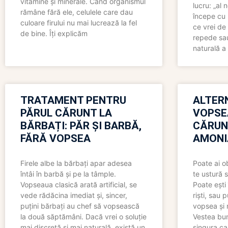
vitamine și minerale. Când organismul
lucru: „al
rămâne fără ele, celulele care dau
începe cu 
culoare firului nu mai lucrează la fel
ce vrei de 
de bine. Îți explicăm
repede sau
naturală a 
TRATAMENT PENTRU
ALTER
PĂRUL CĂRUNT LA
VOPSE
BĂRBAȚI: PĂR ȘI BARBĂ,
CĂRUN
FĂRĂ VOPSEA
AMONI
Firele albe la bărbați apar adesea
Poate ai o
întâi în barbă și pe la tâmple.
te ustură 
Vopseaua clasică arată artificial, se
Poate ești 
vede rădăcina imediat și, sincer,
riști, sau 
puțini bărbați au chef să vopsească
vopsea și 
la două săptămâni. Dacă vrei o soluție
Vestea bu
mai discretă și mai naturală, există un
singura ca