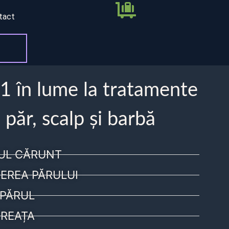
tact
 1 în lume la tratamente
 păr, scalp și barbă
UL CĂRUNT
EREA PĂRULUI
PĂRUL
REAȚA