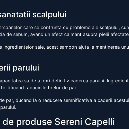
anatatii scalpului
oanelor care se confrunta cu probleme ale scalpului, cum a
tia de sebum, avand un efect calmant asupra pielii afectate
le ingredientelor sale, acest sampon ajuta la mentinerea unui
rii parului
pacitatea sa de a opri definitiv caderea parului. Ingredient
 fortificand radacinile firelor de par.
 de par, ducand la o reducere semnificativa a caderii acestu
parului.
de produse Sereni Capelli