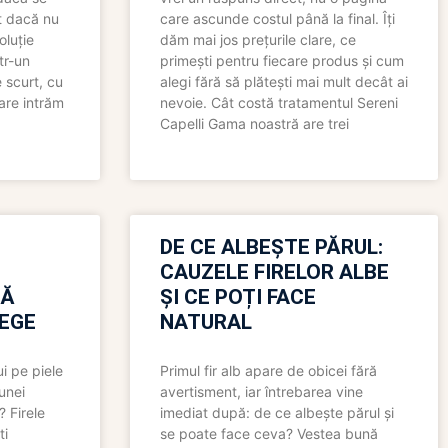
t dacă nu
care ascunde costul până la final. Îți
oluție
dăm mai jos prețurile clare, ce
tr-un
primești pentru fiecare produs și cum
 scurt, cu
alegi fără să plătești mai mult decât ai
care intrăm
nevoie. Cât costă tratamentul Sereni
Capelli Gama noastră are trei
N
DE CE ALBEȘTE PĂRUL:
CAUZELE FIRELOR ALBE
RĂ
ȘI CE POȚI FACE
LEGE
NATURAL
i pe piele
Primul fir alb apare de obicei fără
 unei
avertisment, iar întrebarea vine
? Firele
imediat după: de ce albește părul și
ti
se poate face ceva? Vestea bună