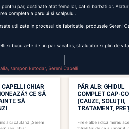
entru par, destinate atat femeilor, cat si barbatilor. Alatur
ijirea completa a parului si scalpului.
nsate utilizate in procesul de fabricatie, produsele Sereni Ca
i si bucura-te de un par sanatos, stralucitor si plin de vital
alia
,
sampon ketodar
,
Sereni Capelli
 CAPELLI CHIAR
PĂR ALB: GHIDUL
IONEAZĂ? CE SĂ
COMPLET CAP-C
NAINTE SĂ
(CAUZE, SOLUȚII,
ZI
TRATAMENT, PREȚ
uns aici căutând „Sereni
Firele albe ridică mereu ace
eri” sau „chiar
întrebări: de ce au apărut,