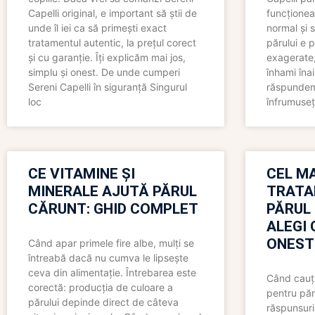
Capelli original, e important să știi de
funcționea
unde îl iei ca să primești exact
normal și s
tratamentul autentic, la prețul corect
părului e p
și cu garanție. Îți explicăm mai jos,
exagerate, 
simplu și onest. De unde cumperi
înhami înai
Sereni Capelli în siguranță Singurul
răspundem 
loc
înfrumuseț
CE VITAMINE ȘI
CEL MA
MINERALE AJUTĂ PĂRUL
TRATA
CĂRUNT: GHID COMPLET
PĂRUL
ALEGI 
ONEST
Când apar primele fire albe, mulți se
întreabă dacă nu cumva le lipsește
ceva din alimentație. Întrebarea este
Când cauți
corectă: producția de culoare a
pentru păr
părului depinde direct de câteva
răspunsuri