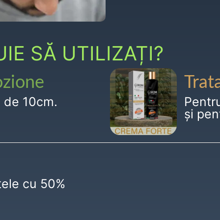
E SĂ UTILIZAȚI?
ozione
Trat
g de 10cm.
Pentr
și pen
ctele cu 50%