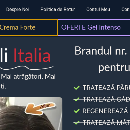
Despre Noi
Politica de Retur
Contul Meu
Con
Crema Forte
OFERTE Gel Intenso
Brandul nr.
li
Italia
pentru
, Mai atrăgători, Mai
ți.
TRATEAZĂ PĂR
TRATEAZĂ CĂD
REGENEREAZĂ 
TRATEAZĂ MĂT