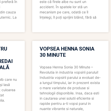
 preferă în
este că firele albe nu sunt un
i
accident. În spatele lor stă un
 din cauza
mecanism pe care, odată ce îl
uternic. La
înțelegi, îl poți sprijini blând, fără să
TRU
VOPSEA HENNA SONIA
30 MINUTE
REDAI
ALĂ
Vopsea Henna Sonia 30 Minute –
Revolutia in industria vopsirii parului!
Industria vopsirii parului a evoluat de-
alb care nu
a lungul timpului, iar in prezent exista
și lasă
o mare varietate de produse si
t culoarea
tehnologii disponibile. Insa, daca esti
tat
in cautarea unei solutii eficiente si
lia.
rapide pentru a-ti vopsi parul in
nuante vibrante si naturale,