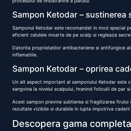
procesului de imbatranire a parului.
Sampon Ketodar – sustinerea s
Samponul Ketodar este recomandat in mod special pers
eficient celulele moarte de pe scalp si regleaza secre
Datorita proprietatilor antibacteriene si antifungice a
inflamatiile.
Sampon Ketodar – oprirea cade
Un alt aspect important al samponului Ketodar este ca
sangvina la nivelul scalpului, hranind foliculii de par si
Acest sampon previne subtierea si fragilizarea firului
rezultate vizibile si durabile in lupta impotriva caderii 
Descopera gama completa 