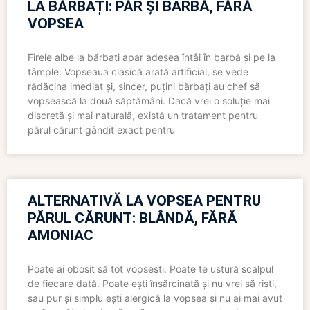
LA BĂRBAȚI: PĂR ȘI BARBĂ, FĂRĂ
VOPSEA
Firele albe la bărbați apar adesea întâi în barbă și pe la
tâmple. Vopseaua clasică arată artificial, se vede
rădăcina imediat și, sincer, puțini bărbați au chef să
vopsească la două săptămâni. Dacă vrei o soluție mai
discretă și mai naturală, există un tratament pentru
părul cărunt gândit exact pentru
ALTERNATIVĂ LA VOPSEA PENTRU
PĂRUL CĂRUNT: BLÂNDĂ, FĂRĂ
AMONIAC
Poate ai obosit să tot vopsești. Poate te ustură scalpul
de fiecare dată. Poate ești însărcinată și nu vrei să riști,
sau pur și simplu ești alergică la vopsea și nu ai mai avut