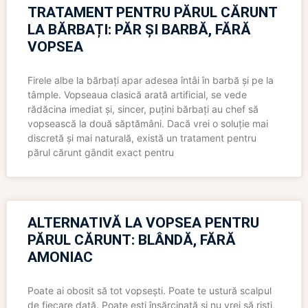
TRATAMENT PENTRU PĂRUL CĂRUNT
LA BĂRBAȚI: PĂR ȘI BARBĂ, FĂRĂ
VOPSEA
Firele albe la bărbați apar adesea întâi în barbă și pe la
tâmple. Vopseaua clasică arată artificial, se vede
rădăcina imediat și, sincer, puțini bărbați au chef să
vopsească la două săptămâni. Dacă vrei o soluție mai
discretă și mai naturală, există un tratament pentru
părul cărunt gândit exact pentru
ALTERNATIVĂ LA VOPSEA PENTRU
PĂRUL CĂRUNT: BLÂNDĂ, FĂRĂ
AMONIAC
Poate ai obosit să tot vopsești. Poate te ustură scalpul
de fiecare dată. Poate ești însărcinată și nu vrei să riști,