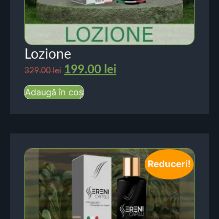
Lozione
199.00
lei
329.00
lei
Adaugă în coș
Reduceri!