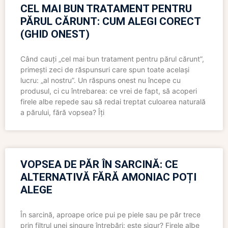
CEL MAI BUN TRATAMENT PENTRU
PĂRUL CĂRUNT: CUM ALEGI CORECT
(GHID ONEST)
Când cauți „cel mai bun tratament pentru părul cărunt”,
primești zeci de răspunsuri care spun toate același
lucru: „al nostru”. Un răspuns onest nu începe cu
produsul, ci cu întrebarea: ce vrei de fapt, să acoperi
firele albe repede sau să redai treptat culoarea naturală
a părului, fără vopsea? Îți
VOPSEA DE PĂR ÎN SARCINĂ: CE
ALTERNATIVĂ FĂRĂ AMONIAC POȚI
ALEGE
În sarcină, aproape orice pui pe piele sau pe păr trece
prin filtrul unei singure întrebări: este sigur? Firele albe