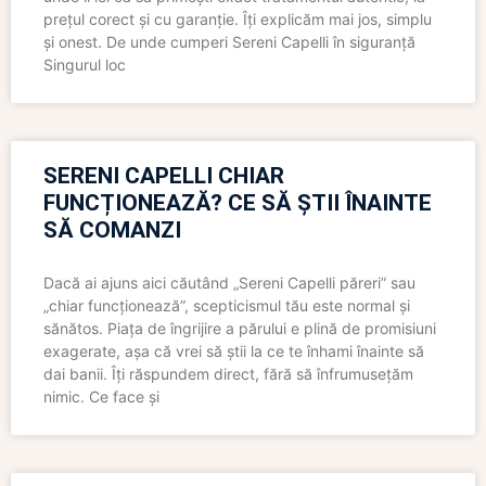
prețul corect și cu garanție. Îți explicăm mai jos, simplu
și onest. De unde cumperi Sereni Capelli în siguranță
Singurul loc
SERENI CAPELLI CHIAR
FUNCȚIONEAZĂ? CE SĂ ȘTII ÎNAINTE
SĂ COMANZI
Dacă ai ajuns aici căutând „Sereni Capelli păreri” sau
„chiar funcționează”, scepticismul tău este normal și
sănătos. Piața de îngrijire a părului e plină de promisiuni
exagerate, așa că vrei să știi la ce te înhami înainte să
dai banii. Îți răspundem direct, fără să înfrumusețăm
nimic. Ce face și