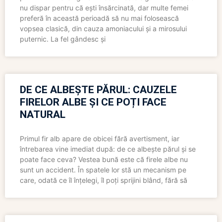
nu dispar pentru că ești însărcinată, dar multe femei
preferă în această perioadă să nu mai folosească
vopsea clasică, din cauza amoniacului și a mirosului
puternic. La fel gândesc și
DE CE ALBEȘTE PĂRUL: CAUZELE
FIRELOR ALBE ȘI CE POȚI FACE
NATURAL
Primul fir alb apare de obicei fără avertisment, iar
întrebarea vine imediat după: de ce albește părul și se
poate face ceva? Vestea bună este că firele albe nu
sunt un accident. În spatele lor stă un mecanism pe
care, odată ce îl înțelegi, îl poți sprijini blând, fără să