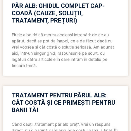
PĂR ALB: GHIDUL COMPLET CAP-
COADĂ (CAUZE, SOLUȚII,
TRATAMENT, PREȚURI)
Firele albe ridică mereu aceleași întrebări: de ce au
apărut, dacă se pot da înapoi, ce e de făcut dacă nu
vrei vopsea și cât costă o soluție serioasă. Am adunat
aici, într-un singur ghid, răspunsurile pe scurt, cu
legături către articolele în care intrăm în detaliu pe
fiecare temă.
TRATAMENT PENTRU PĂRUL ALB:
CÂT COSTĂ ȘI CE PRIMEȘTI PENTRU
BANII TĂI
Când cauți „tratament păr alb preț”, vrei un răspuns
direct, nu o pagină care ascunde costul până la final. Îți