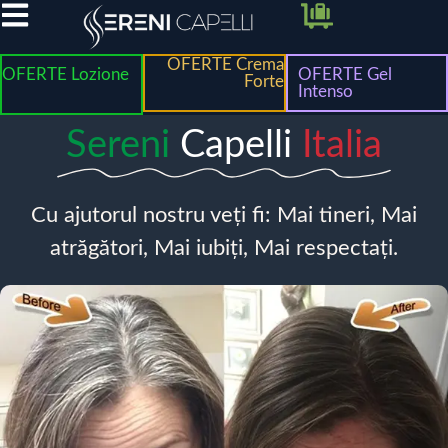
OFERTE Crema
OFERTE Lozione
OFERTE Gel
Forte
Intenso
Sereni
Capelli
Italia
Cu ajutorul nostru veți fi: Mai tineri, Mai
atrăgători, Mai iubiți, Mai respectați.