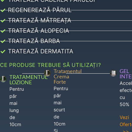
REGENEREAZĂ PĂRUL
TRATEAZĂ MĂTREAȚA
TRATEAZĂ ALOPECIA
TRATEAZĂ BARBA
TRATEAZĂ DERMATITA
CE PRODUSE TREBUIE SĂ UTILIZAȚI?
Tratamentul
GEL
Crema
INT
TRATAMENTUL
Forte
LOZIONE
Acce
Pentru
Pentru
efect
păr
păr
cu
mai
mai
50%
scurt
lung
de
de
Vezi
10cm
10cm
Ofert
Si
>>