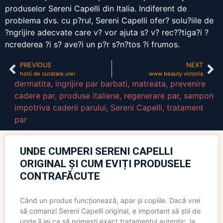
produselor Sereni Capelli din Italia. Indiferent de
problema dvs. cu p?rul, Sereni Capelli ofer? solu?iile de
?ngrijire adecvate care v? vor ajuta s? v? rec??tiga?i ?
ncrederea ?i s? ave?i un p?r s?n?tos ?i frumos.
PREVIOUS
NEXT
hotii de curatare ulei
www beauty victoria
dermatita
,
ingrijire par barbati
,
matreata
,
prevenire
cadere par
,
produse italiene
,
regenerare par
,
sampon
impotriva caderii parului
,
Sereni Capelli
,
tratament
par
UNDE CUMPERI SERENI CAPELLI
ORIGINAL ȘI CUM EVIȚI PRODUSELE
CONTRAFĂCUTE
Când un produs funcționează, apar și copiile. Dacă vrei
să comanzi Sereni Capelli original, e important să știi de
unde îl iei ca să primești exact tratamentul autentic, la