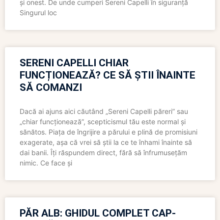
și onest. De unde cumperi Sereni Capelli în siguranță
Singurul loc
SERENI CAPELLI CHIAR
FUNCȚIONEAZĂ? CE SĂ ȘTII ÎNAINTE
SĂ COMANZI
Dacă ai ajuns aici căutând „Sereni Capelli păreri” sau
„chiar funcționează”, scepticismul tău este normal și
sănătos. Piața de îngrijire a părului e plină de promisiuni
exagerate, așa că vrei să știi la ce te înhami înainte să
dai banii. Îți răspundem direct, fără să înfrumusețăm
nimic. Ce face și
PĂR ALB: GHIDUL COMPLET CAP-