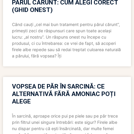
PĂRUL CĂRUNT: CUM ALEGI CORECT
(GHID ONEST)
Când cauți „cel mai bun tratament pentru părul cărunt”,
primești zeci de răspunsuri care spun toate același
lucru: „al nostru”. Un răspuns onest nu începe cu
produsul, ci cu întrebarea: ce vrei de fapt, să acoperi
firele albe repede sau să redai treptat culoarea naturală
a părului, fără vopsea? Îți
VOPSEA DE PĂR ÎN SARCINĂ: CE
ALTERNATIVĂ FĂRĂ AMONIAC POȚI
ALEGE
În sarcină, aproape orice pui pe piele sau pe păr trece
prin filtrul unei singure întrebări: este sigur? Firele albe
nu dispar pentru că ești însărcinată, dar multe femei