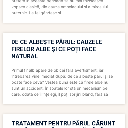
preferă în această perioadă să nu mai folosească
vopsea clasică, din cauza amoniacului și a mirosului
puternic. La fel gândesc și
DE CE ALBEȘTE PĂRUL: CAUZELE
FIRELOR ALBE ȘI CE POȚI FACE
NATURAL
Primul fir alb apare de obicei fără avertisment, iar
întrebarea vine imediat după: de ce albește părul și se
poate face ceva? Vestea bună este că firele albe nu
sunt un accident. În spatele lor stă un mecanism pe
care, odată ce îl înțelegi, îl poți sprijini blând, fără să
TRATAMENT PENTRU PĂRUL CĂRUNT