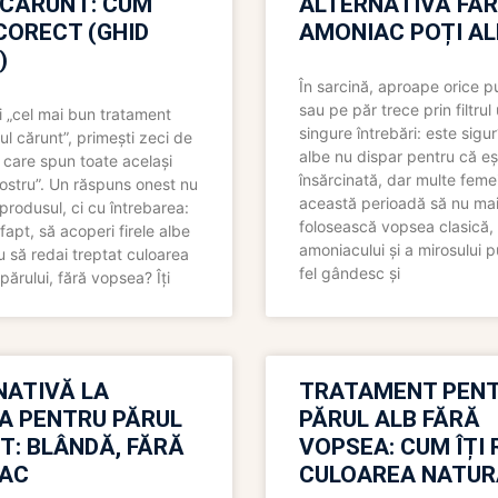
 CĂRUNT: CUM
ALTERNATIVĂ FĂ
CORECT (GHID
AMONIAC POȚI A
)
În sarcină, aproape orice pu
sau pe păr trece prin filtrul
 „cel mai bun tratament
singure întrebări: este sigur
ul cărunt”, primești zeci de
albe nu dispar pentru că eș
 care spun toate același
însărcinată, dar multe femei
 nostru”. Un răspuns onest nu
această perioadă să nu ma
produsul, ci cu întrebarea:
folosească vopsea clasică,
fapt, să acoperi firele albe
amoniacului și a mirosului p
 să redai treptat culoarea
fel gândesc și
părului, fără vopsea? Îți
NATIVĂ LA
TRATAMENT PEN
A PENTRU PĂRUL
PĂRUL ALB FĂRĂ
T: BLÂNDĂ, FĂRĂ
VOPSEA: CUM ÎȚI 
AC
CULOAREA NATUR