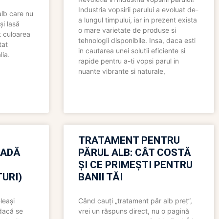
Industria vopsirii parului a evoluat de-
alb care nu
a lungul timpului, iar in prezent exista
și lasă
o mare varietate de produse si
t culoarea
tehnologii disponibile. Insa, daca esti
tat
in cautarea unei solutii eficiente si
lia.
rapide pentru a-ti vopsi parul in
nuante vibrante si naturale,
TRATAMENT PENTRU
OADĂ
PĂRUL ALB: CÂT COSTĂ
ȘI CE PRIMEȘTI PENTRU
URI)
BANII TĂI
leași
Când cauți „tratament păr alb preț”,
 dacă se
vrei un răspuns direct, nu o pagină