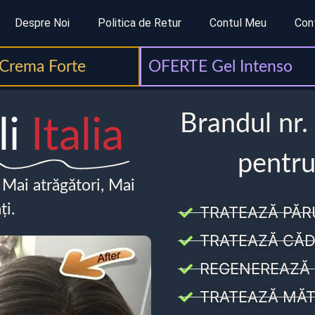
Despre Noi
Politica de Retur
Contul Meu
Con
Crema Forte
OFERTE Gel Intenso
Brandul nr.
li
Italia
pentru
, Mai atrăgători, Mai
ți.
TRATEAZĂ PĂR
TRATEAZĂ CĂD
REGENEREAZĂ 
TRATEAZĂ MĂT