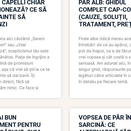
 CAPELLI CHIAR
PĂR ALB: GHIDUL
IONEAZĂ? CE SĂ
COMPLET CAP-C
NAINTE SĂ
(CAUZE, SOLUȚII,
ZI
TRATAMENT, PREȚ
uns aici căutând „Sereni
Firele albe ridică mereu ace
eri” sau „chiar
întrebări: de ce au apărut,
ză”, scepticismul tău este
pot da înapoi, ce e de făcu
ănătos. Piața de îngrijire a
vrei vopsea și cât costă o s
lină de promisiuni
serioasă. Am adunat aici, în
așa că vrei să știi la ce te
singur ghid, răspunsurile pe
nte să dai banii. Îți
legături către articolele în 
direct, fără să
în detaliu pe fiecare temă.
ăm nimic. Ce face și
I BUN
VOPSEA DE PĂR Î
MENT PENTRU
SARCINĂ: CE