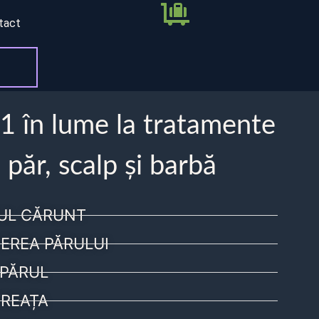
tact
 1 în lume la tratamente
 păr, scalp și barbă
UL CĂRUNT
EREA PĂRULUI
PĂRUL
REAȚA