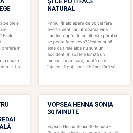
RĂ
ȘI CE POȚI FACE
LEGE
NATURAL
i pe piele
Primul fir alb apare de obicei fără
 unei
avertisment, iar întrebarea vine
? Firele
imediat după: de ce albește părul și
ti
se poate face ceva? Vestea bună
 preferă în
este că firele albe nu sunt un
i
accident. În spatele lor stă un
 din cauza
mecanism pe care, odată ce îl
uternic. La
înțelegi, îl poți sprijini blând, fără să
TRU
VOPSEA HENNA SONIA
30 MINUTE
REDAI
ALĂ
Vopsea Henna Sonia 30 Minute –
Revolutia in industria vopsirii parului!