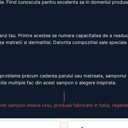
ie. Fiind cunoscuta pentru excelenta sa in domeniul produselo
rul tau. Printre acestea se numara capacitatea de a readuce
area matretii si dermatitei. Datorita compozitiei sale special
t de probleme precum caderea parului sau matreata, samponul
iciile multiple fac din acest sampon o alegere inspirata.
pret sampon elseve rosu
,
produse fabricate in Italia
,
regener