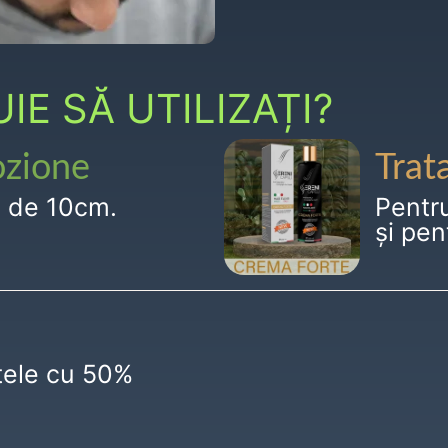
E SĂ UTILIZAȚI?
ozione
Trat
g de 10cm.
Pentr
și pen
ctele cu 50%