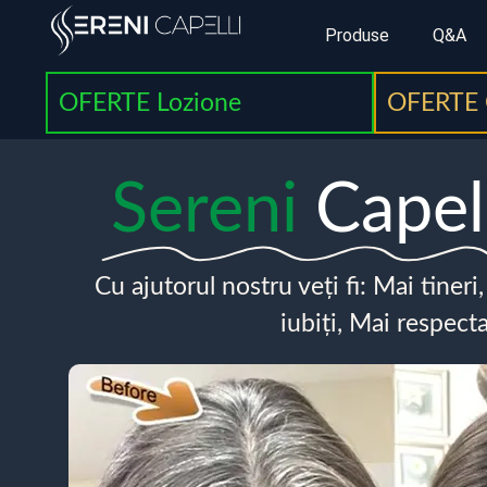
Produse
Q&A
OFERTE Lozione
OFERTE 
Sereni
Capel
Cu ajutorul nostru veți fi: Mai tineri
iubiți, Mai respecta