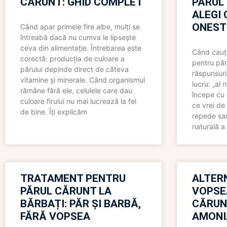
CĂRUNT: GHID COMPLET
PĂRUL
ALEGI 
ONEST
Când apar primele fire albe, mulți se
întreabă dacă nu cumva le lipsește
ceva din alimentație. Întrebarea este
Când cauți
corectă: producția de culoare a
pentru păr
părului depinde direct de câteva
răspunsuri
vitamine și minerale. Când organismul
lucru: „al
rămâne fără ele, celulele care dau
începe cu 
culoare firului nu mai lucrează la fel
ce vrei de 
de bine. Îți explicăm
repede sau
naturală a 
TRATAMENT PENTRU
ALTER
PĂRUL CĂRUNT LA
VOPSE
BĂRBAȚI: PĂR ȘI BARBĂ,
CĂRUN
FĂRĂ VOPSEA
AMONI