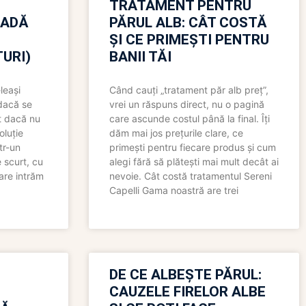
TRATAMENT PENTRU
OADĂ
PĂRUL ALB: CÂT COSTĂ
ȘI CE PRIMEȘTI PENTRU
URI)
BANII TĂI
leași
Când cauți „tratament păr alb preț”,
 dacă se
vrei un răspuns direct, nu o pagină
t dacă nu
care ascunde costul până la final. Îți
oluție
dăm mai jos prețurile clare, ce
tr-un
primești pentru fiecare produs și cum
 scurt, cu
alegi fără să plătești mai mult decât ai
care intrăm
nevoie. Cât costă tratamentul Sereni
Capelli Gama noastră are trei
N
DE CE ALBEȘTE PĂRUL:
CAUZELE FIRELOR ALBE