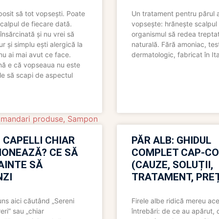
bosit să tot vopsești. Poate
Un tratament pentru părul 
scalpul de fiecare dată.
vopsește: hrănește scalpul 
însărcinată și nu vrei să
organismul să redea trepta
pur și simplu ești alergică la
naturală. Fără amoniac, tes
nu ai mai avut ce face.
dermatologic, fabricat în Ita
nă e că vopseaua nu este
le să scapi de aspectul
mandari produse
,
Sampon
 CAPELLI CHIAR
PĂR ALB: GHIDUL
IONEAZĂ? CE SĂ
COMPLET CAP-C
NAINTE SĂ
(CAUZE, SOLUȚII,
ZI
TRATAMENT, PREȚ
uns aici căutând „Sereni
Firele albe ridică mereu ace
eri” sau „chiar
întrebări: de ce au apărut,