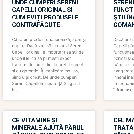
UNDE CUMPERI SERENI
SERENI
CAPELLI ORIGINAL ȘI
FUNCȚ
CUM EVIȚI PRODUSELE
ȘTII Î
CONTRAFĂCUTE
COMAN
Când un produs funcționează, apar și
Dacă ai aj
copiile. Dacă vrei să comanzi Sereni
Capelli păr
Capelli original, e important să știi de
funcționea
unde îl iei ca să primești exact
normal și s
tratamentul autentic, la prețul corect
părului e p
și cu garanție. Îți explicăm mai jos,
exagerate, 
simplu și onest. De unde cumperi
înhami înai
Sereni Capelli în siguranță Singurul
răspundem 
loc
înfrumuseț
CE VITAMINE ȘI
CEL MA
MINERALE AJUTĂ PĂRUL
TRATA