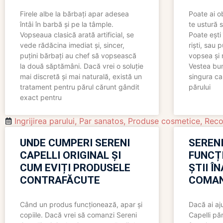
Firele albe la bărbați apar adesea
Poate ai o
întâi în barbă și pe la tâmple.
te ustură 
Vopseaua clasică arată artificial, se
Poate ești 
vede rădăcina imediat și, sincer,
riști, sau 
puțini bărbați au chef să vopsească
vopsea și 
la două săptămâni. Dacă vrei o soluție
Vestea bu
mai discretă și mai naturală, există un
singura ca
tratament pentru părul cărunt gândit
părului
exact pentru
Ingrijirea parului
,
Par sanatos
,
Produse cosmetice
,
Reco
UNDE CUMPERI SERENI
SERENI
CAPELLI ORIGINAL ȘI
FUNCȚ
CUM EVIȚI PRODUSELE
ȘTII Î
CONTRAFĂCUTE
COMAN
Când un produs funcționează, apar și
Dacă ai aj
copiile. Dacă vrei să comanzi Sereni
Capelli păr