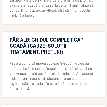
sănătos. Piața de îngrijire a părului e plină de promisiuni
exagerate, așa că vrei să știi la ce te înhami înainte să
dai banii. Îți răspundem direct, fără să înfrumusețăm
nimic. Ce face și
PĂR ALB: GHIDUL COMPLET CAP-
COADĂ (CAUZE, SOLUȚII,
TRATAMENT, PREȚURI)
Firele albe ridică mereu aceleași întrebări: de ce au
apărut, dacă se pot da înapoi, ce e de făcut dacă nu
vrei vopsea și cât costă o soluție serioasă. Am adunat
aici, într-un singur ghid, răspunsurile pe scurt, cu
legături către articolele în care intrăm în detaliu pe
fiecare temă.