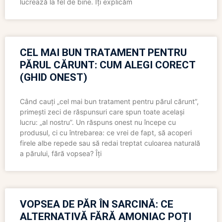
lucrează la fel de bine. Îți explicăm
CEL MAI BUN TRATAMENT PENTRU
PĂRUL CĂRUNT: CUM ALEGI CORECT
(GHID ONEST)
Când cauți „cel mai bun tratament pentru părul cărunt”,
primești zeci de răspunsuri care spun toate același
lucru: „al nostru”. Un răspuns onest nu începe cu
produsul, ci cu întrebarea: ce vrei de fapt, să acoperi
firele albe repede sau să redai treptat culoarea naturală
a părului, fără vopsea? Îți
VOPSEA DE PĂR ÎN SARCINĂ: CE
ALTERNATIVĂ FĂRĂ AMONIAC POȚI