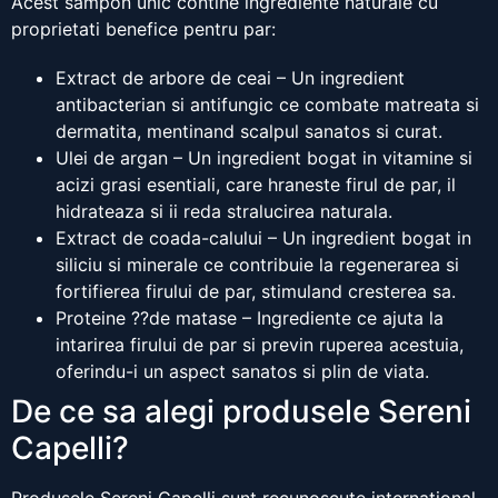
Acest sampon unic contine ingrediente naturale cu
proprietati benefice pentru par:
Extract de arbore de ceai – Un ingredient
antibacterian si antifungic ce combate matreata si
dermatita, mentinand scalpul sanatos si curat.
Ulei de argan – Un ingredient bogat in vitamine si
acizi grasi esentiali, care hraneste firul de par, il
hidrateaza si ii reda stralucirea naturala.
Extract de coada-calului – Un ingredient bogat in
siliciu si minerale ce contribuie la regenerarea si
fortifierea firului de par, stimuland cresterea sa.
Proteine ??de matase – Ingrediente ce ajuta la
intarirea firului de par si previn ruperea acestuia,
oferindu-i un aspect sanatos si plin de viata.
De ce sa alegi produsele Sereni
Capelli?