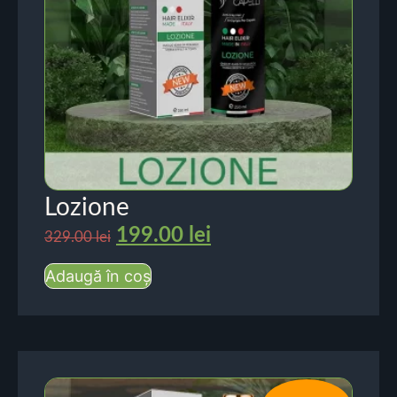
Lozione
199.00
lei
329.00
lei
Adaugă în coș