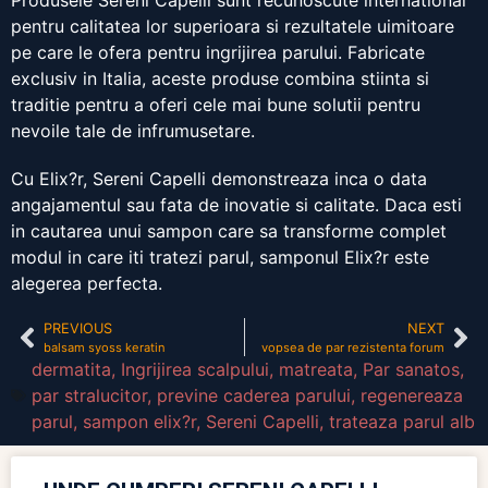
Produsele Sereni Capelli sunt recunoscute international
pentru calitatea lor superioara si rezultatele uimitoare
pe care le ofera pentru ingrijirea parului. Fabricate
exclusiv in Italia, aceste produse combina stiinta si
traditie pentru a oferi cele mai bune solutii pentru
nevoile tale de infrumusetare.
Cu Elix?r, Sereni Capelli demonstreaza inca o data
angajamentul sau fata de inovatie si calitate. Daca esti
in cautarea unui sampon care sa transforme complet
modul in care iti tratezi parul, samponul Elix?r este
alegerea perfecta.
PREVIOUS
NEXT
balsam syoss keratin
vopsea de par rezistenta forum
dermatita
,
Ingrijirea scalpului
,
matreata
,
Par sanatos
,
par stralucitor
,
previne caderea parului
,
regenereaza
parul
,
sampon elix?r
,
Sereni Capelli
,
trateaza parul alb