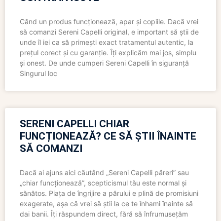
Când un produs funcționează, apar și copiile. Dacă vrei
să comanzi Sereni Capelli original, e important să știi de
unde îl iei ca să primești exact tratamentul autentic, la
prețul corect și cu garanție. Îți explicăm mai jos, simplu
și onest. De unde cumperi Sereni Capelli în siguranță
Singurul loc
SERENI CAPELLI CHIAR
FUNCȚIONEAZĂ? CE SĂ ȘTII ÎNAINTE
SĂ COMANZI
Dacă ai ajuns aici căutând „Sereni Capelli păreri” sau
„chiar funcționează”, scepticismul tău este normal și
sănătos. Piața de îngrijire a părului e plină de promisiuni
exagerate, așa că vrei să știi la ce te înhami înainte să
dai banii. Îți răspundem direct, fără să înfrumusețăm