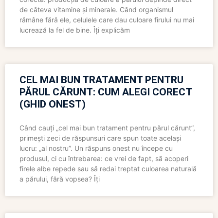
de câteva vitamine și minerale. Când organismul
rămâne fără ele, celulele care dau culoare firului nu mai
lucrează la fel de bine. Îți explicăm
CEL MAI BUN TRATAMENT PENTRU
PĂRUL CĂRUNT: CUM ALEGI CORECT
(GHID ONEST)
Când cauți „cel mai bun tratament pentru părul cărunt”,
primești zeci de răspunsuri care spun toate același
lucru: „al nostru”. Un răspuns onest nu începe cu
produsul, ci cu întrebarea: ce vrei de fapt, să acoperi
firele albe repede sau să redai treptat culoarea naturală
a părului, fără vopsea? Îți