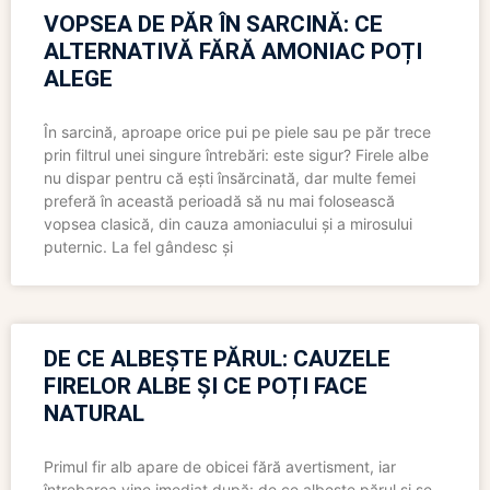
VOPSEA DE PĂR ÎN SARCINĂ: CE
ALTERNATIVĂ FĂRĂ AMONIAC POȚI
ALEGE
În sarcină, aproape orice pui pe piele sau pe păr trece
prin filtrul unei singure întrebări: este sigur? Firele albe
nu dispar pentru că ești însărcinată, dar multe femei
preferă în această perioadă să nu mai folosească
vopsea clasică, din cauza amoniacului și a mirosului
puternic. La fel gândesc și
DE CE ALBEȘTE PĂRUL: CAUZELE
FIRELOR ALBE ȘI CE POȚI FACE
NATURAL
Primul fir alb apare de obicei fără avertisment, iar
întrebarea vine imediat după: de ce albește părul și se