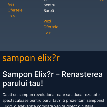
Vezi
pentru
Ofertele
Barbă
>>
Vezi
Ofertele
>>
sampon elix?r
Sampon Elix?r – Renasterea
parului tau!
Cauti un sampon revolutionar care sa aduca rezultate
spectaculoase pentru parul tau? Iti prezentam samponul
Elix?r, o adevarata comoara venita direct din Italia,