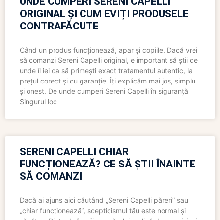
UNDE CUMPERI SERENI CAPELLI
ORIGINAL ȘI CUM EVIȚI PRODUSELE
CONTRAFĂCUTE
Când un produs funcționează, apar și copiile. Dacă vrei
să comanzi Sereni Capelli original, e important să știi de
unde îl iei ca să primești exact tratamentul autentic, la
prețul corect și cu garanție. Îți explicăm mai jos, simplu
și onest. De unde cumperi Sereni Capelli în siguranță
Singurul loc
SERENI CAPELLI CHIAR
FUNCȚIONEAZĂ? CE SĂ ȘTII ÎNAINTE
SĂ COMANZI
Dacă ai ajuns aici căutând „Sereni Capelli păreri” sau
„chiar funcționează”, scepticismul tău este normal și