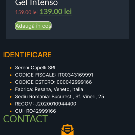
Gel Intenso
139.00
lei
159.00
lei
Adaugă în coș
IDENTIFICARE
Sereni Capelli SRL.
CODICE FISCALE: IT00343169991
CODICE ESTERO: 000042999166
Fabrica: Resana, Veneto, Italia
Sediu Romania: Bucuresti, Sf. Vineri, 25
RECOM: J2020010944400
CUI: RO42999166
CONTACT