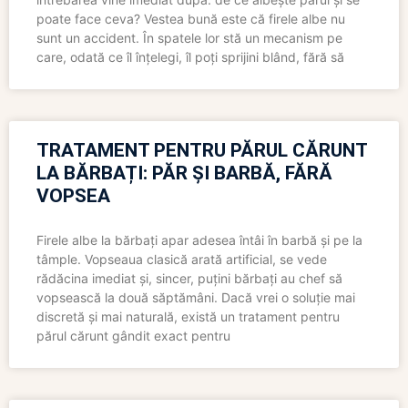
poate face ceva? Vestea bună este că firele albe nu
sunt un accident. În spatele lor stă un mecanism pe
care, odată ce îl înțelegi, îl poți sprijini blând, fără să
TRATAMENT PENTRU PĂRUL CĂRUNT
LA BĂRBAȚI: PĂR ȘI BARBĂ, FĂRĂ
VOPSEA
Firele albe la bărbați apar adesea întâi în barbă și pe la
tâmple. Vopseaua clasică arată artificial, se vede
rădăcina imediat și, sincer, puțini bărbați au chef să
vopsească la două săptămâni. Dacă vrei o soluție mai
discretă și mai naturală, există un tratament pentru
părul cărunt gândit exact pentru