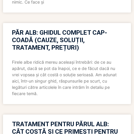
nimic. Ce face și
PĂR ALB: GHIDUL COMPLET CAP-
COADĂ (CAUZE, SOLUȚII,
TRATAMENT, PREȚURI)
Firele albe ridică mereu aceleași întrebări: de ce au
apărut, dacă se pot da înapoi, ce e de făcut dacă nu
vrei vopsea și cât costă o soluție serioasă. Am adunat
aici, într-un singur ghid, răspunsurile pe scurt, cu
legături către articolele în care intrăm în detaliu pe
fiecare temă.
TRATAMENT PENTRU PĂRUL ALB:
CÂT COSTĂ ȘI CE PRIMEȘTI PENTRU