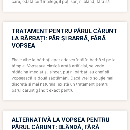
care, odată ce îl înțelegi, îl poți sprijini blând, fără să
TRATAMENT PENTRU PĂRUL CĂRUNT
LA BĂRBAȚI: PĂR ȘI BARBĂ, FĂRĂ
VOPSEA
Firele albe la bărbați apar adesea întâi în barbă și pe la
tâmple. Vopseaua clasică arată artificial, se vede
rădăcina imediat și, sincer, puțini bărbați au chef să
vopsească la două săptămâni. Dacă vrei o soluție mai
discretă și mai naturală, există un tratament pentru
părul cărunt gândit exact pentru
ALTERNATIVĂ LA VOPSEA PENTRU
PĂRUL CĂRUNT: BLÂNDĂ, FĂRĂ