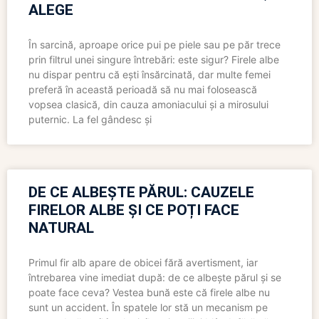
ALEGE
În sarcină, aproape orice pui pe piele sau pe păr trece
prin filtrul unei singure întrebări: este sigur? Firele albe
nu dispar pentru că ești însărcinată, dar multe femei
preferă în această perioadă să nu mai folosească
vopsea clasică, din cauza amoniacului și a mirosului
puternic. La fel gândesc și
DE CE ALBEȘTE PĂRUL: CAUZELE
FIRELOR ALBE ȘI CE POȚI FACE
NATURAL
Primul fir alb apare de obicei fără avertisment, iar
întrebarea vine imediat după: de ce albește părul și se
poate face ceva? Vestea bună este că firele albe nu
sunt un accident. În spatele lor stă un mecanism pe