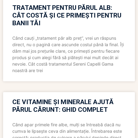
TRATAMENT PENTRU PĂRUL ALB:
CÂT COSTĂ ȘI CE PRIMEȘTI PENTRU
BANII TĂI
Când cauți „tratament păr alb preț”, vrei un răspuns
direct, nu o pagină care ascunde costul până la final. Îți
dăm mai jos prețurile clare, ce primești pentru fiecare
produs și cum alegi fără să plătești mai mult decât ai
nevoie. Cât costă tratamentul Sereni Capelli Gama
noastră are trei
CE VITAMINE ȘI MINERALE AJUTĂ
PĂRUL CĂRUNT: GHID COMPLET
Când apar primele fire albe, mulți se întreabă dacă nu
cumva le lipsește ceva din alimentație. Întrebarea este
corectă: producția de culoare a părului depinde direct