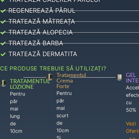
REGENEREAZĂ PĂRUL
TRATEAZĂ MĂTREAȚA
TRATEAZĂ ALOPECIA
TRATEAZĂ BARBA
TRATEAZĂ DERMATITA
CE PRODUSE TREBUIE SĂ UTILIZAȚI?
Tratamentul
GEL
Crema
INT
TRATAMENTUL
Forte
LOZIONE
Acce
Pentru
Pentru
efect
păr
păr
cu
mai
mai
50%
scurt
lung
de
de
Vezi
10cm
10cm
Ofert
Si
>>