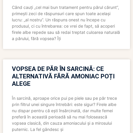
Când cauți „cel mai bun tratament pentru părul cărunt”,
primești zeci de răspunsuri care spun toate același
lucru: „al nostru”. Un răspuns onest nu începe cu
produsul, ci cu întrebarea: ce vrei de fapt, să acoperi
firele albe repede sau să redai treptat culoarea naturală
a părului, fără vopsea? Îți
VOPSEA DE PĂR ÎN SARCINĂ: CE
ALTERNATIVĂ FĂRĂ AMONIAC POȚI
ALEGE
În sarcină, aproape orice pui pe piele sau pe păr trece
prin filtrul unei singure întrebări: este sigur? Firele albe
nu dispar pentru că ești însărcinată, dar multe femei
preferă în această perioadă să nu mai folosească
vopsea clasică, din cauza amoniacului și a mirosului
puternic. La fel gândesc și