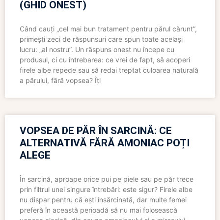
(GHID ONEST)
Când cauți „cel mai bun tratament pentru părul cărunt”,
primești zeci de răspunsuri care spun toate același
lucru: „al nostru”. Un răspuns onest nu începe cu
produsul, ci cu întrebarea: ce vrei de fapt, să acoperi
firele albe repede sau să redai treptat culoarea naturală
a părului, fără vopsea? Îți
VOPSEA DE PĂR ÎN SARCINĂ: CE
ALTERNATIVĂ FĂRĂ AMONIAC POȚI
ALEGE
În sarcină, aproape orice pui pe piele sau pe păr trece
prin filtrul unei singure întrebări: este sigur? Firele albe
nu dispar pentru că ești însărcinată, dar multe femei
preferă în această perioadă să nu mai folosească