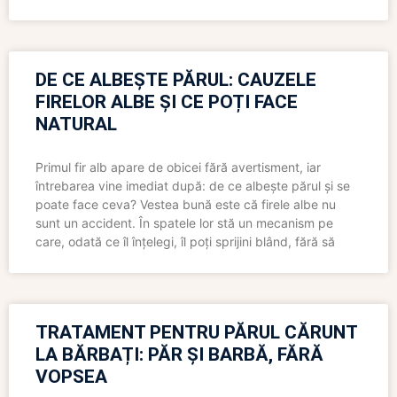
DE CE ALBEȘTE PĂRUL: CAUZELE
FIRELOR ALBE ȘI CE POȚI FACE
NATURAL
Primul fir alb apare de obicei fără avertisment, iar
întrebarea vine imediat după: de ce albește părul și se
poate face ceva? Vestea bună este că firele albe nu
sunt un accident. În spatele lor stă un mecanism pe
care, odată ce îl înțelegi, îl poți sprijini blând, fără să
TRATAMENT PENTRU PĂRUL CĂRUNT
LA BĂRBAȚI: PĂR ȘI BARBĂ, FĂRĂ
VOPSEA