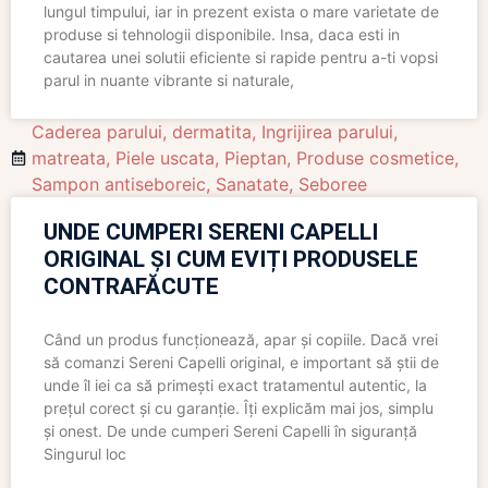
lungul timpului, iar in prezent exista o mare varietate de
produse si tehnologii disponibile. Insa, daca esti in
cautarea unei solutii eficiente si rapide pentru a-ti vopsi
parul in nuante vibrante si naturale,
Caderea parului
,
dermatita
,
Ingrijirea parului
,
matreata
,
Piele uscata
,
Pieptan
,
Produse cosmetice
,
Sampon antiseboreic
,
Sanatate
,
Seboree
UNDE CUMPERI SERENI CAPELLI
ORIGINAL ȘI CUM EVIȚI PRODUSELE
CONTRAFĂCUTE
Când un produs funcționează, apar și copiile. Dacă vrei
să comanzi Sereni Capelli original, e important să știi de
unde îl iei ca să primești exact tratamentul autentic, la
prețul corect și cu garanție. Îți explicăm mai jos, simplu
și onest. De unde cumperi Sereni Capelli în siguranță
Singurul loc