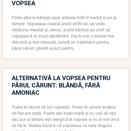
VOPSEA
Firele albe la bărbați apar adesea întâi în barbă și pe la
tâmple. Vopseaua clasică arată artificial, se vede
rădăcina imediat și, sincer, puțini bărbați au chef să
vopsească la două săptămâni. Dacă vrei o soluție mai
discretă și mai naturală, există un tratament pentru
părul cărunt gândit exact pentru
ALTERNATIVĂ LA VOPSEA PENTRU
PĂRUL CĂRUNT: BLÂNDĂ, FĂRĂ
AMONIAC
Poate ai obosit să tot vopsești. Poate te ustură scalpul
de fiecare dată. Poate ești însărcinată și nu vrei să riști,
sau pur și simplu ești alergică la vopsea și nu ai mai avut
ce face. Vestea bună e că vopseaua nu este singura