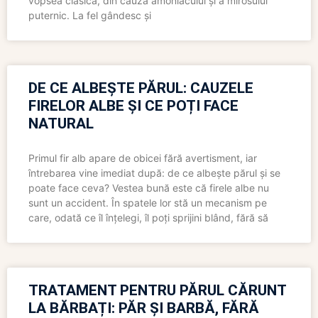
vopsea clasică, din cauza amoniacului și a mirosului
puternic. La fel gândesc și
DE CE ALBEȘTE PĂRUL: CAUZELE
FIRELOR ALBE ȘI CE POȚI FACE
NATURAL
Primul fir alb apare de obicei fără avertisment, iar
întrebarea vine imediat după: de ce albește părul și se
poate face ceva? Vestea bună este că firele albe nu
sunt un accident. În spatele lor stă un mecanism pe
care, odată ce îl înțelegi, îl poți sprijini blând, fără să
TRATAMENT PENTRU PĂRUL CĂRUNT
LA BĂRBAȚI: PĂR ȘI BARBĂ, FĂRĂ