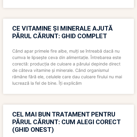
CE VITAMINE ȘI MINERALE AJUTĂ
PĂRUL CĂRUNT: GHID COMPLET
Când apar primele fire albe, mulți se întreabă dacă nu
cumva le lipsește ceva din alimentație. Întrebarea este
corectă: producția de culoare a părului depinde direct
de câteva vitamine și minerale. Când organismul
rămâne fără ele, celulele care dau culoare firului nu mai
lucrează la fel de bine. Îți explicăm
CEL MAI BUN TRATAMENT PENTRU
PĂRUL CĂRUNT: CUM ALEGI CORECT
(GHID ONEST)