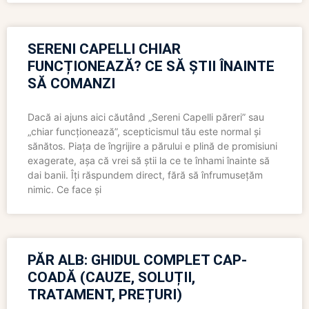
SERENI CAPELLI CHIAR
FUNCȚIONEAZĂ? CE SĂ ȘTII ÎNAINTE
SĂ COMANZI
Dacă ai ajuns aici căutând „Sereni Capelli păreri” sau
„chiar funcționează”, scepticismul tău este normal și
sănătos. Piața de îngrijire a părului e plină de promisiuni
exagerate, așa că vrei să știi la ce te înhami înainte să
dai banii. Îți răspundem direct, fără să înfrumusețăm
nimic. Ce face și
PĂR ALB: GHIDUL COMPLET CAP-
COADĂ (CAUZE, SOLUȚII,
TRATAMENT, PREȚURI)