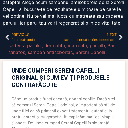
astepta! Alege acum samponul antiseboreic de la Sereni
Capelli si bucura-te de rezultatele uimitoare pe care le
vei obtine. Nu te vei mai lupta cu matreata sau caderea
parului, iar parul tau va fi regenerat si plin de vitalitate.
PREVIOUS
NEXT
fresh hair tonic
sampon l oreal professionnel absolut repair
caderea parului
,
dermatita
,
matreata
,
par alb
,
Par
sanatos
,
sampon antiseboreic
,
Sereni Capelli
UNDE CUMPERI SERENI CAPELLI
ORIGINAL ȘI CUM EVIȚI PRODUSELE
CONTRAFĂCUTE
Când un produs funcționează, apar și copiile. Dacă vrei
să comanzi Sereni Capelli original, e important să știi de
unde îl iei ca să primești exact tratamentul autentic, la
prețul corect și cu garanție. Îți explicăm mai jos, simplu
și onest. De unde cumperi Sereni Capelli în siguranță