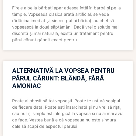
Firele albe la bărbați apar adesea întâi în barbă și pe la
tâmple. Vopseaua clasică arată artificial, se vede
rădăcina imediat și, sincer, puțini bărbați au chef să
vopsească la două săptămâni. Dacă vrei o soluție mai
discretă și mai naturală, există un tratament pentru
părul cărunt gândit exact pentru
ALTERNATIVĂ LA VOPSEA PENTRU
PĂRUL CĂRUNT: BLÂNDĂ, FĂRĂ
AMONIAC
Poate ai obosit să tot vopsești. Poate te ustură scalpul
de fiecare dată. Poate ești însărcinată și nu vrei să riști,
sau pur și simplu ești alergică la vopsea și nu ai mai avut
ce face. Vestea bună e că vopseaua nu este singura
cale să scapi de aspectul părului