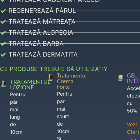
REGENEREAZĂ PĂRUL
TRATEAZĂ MĂTREAȚA
TRATEAZĂ ALOPECIA
TRATEAZĂ BARBA
TRATEAZĂ DERMATITA
CE PRODUSE TREBUIE SĂ UTILIZAȚI?
Tratamentul
GEL
Crema
INT
TRATAMENTUL
Forte
LOZIONE
Acce
Pentru
Pentru
efect
păr
păr
cu
mai
mai
50%
scurt
lung
de
de
Vezi
10cm
10cm
Ofert
Si
>>