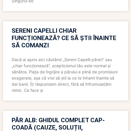
Singurul loc
SERENI CAPELLI CHIAR
FUNCȚIONEAZĂ? CE SĂ ȘTII ÎNAINTE
SĂ COMANZI
Dacă ai ajuns aici căutând „Sereni Capelli păreri” sau
„chiar funcționează”, scepticismul tău este normal și
sănătos. Piața de îngrijire a părului e plină de promisiuni
exagerate, așa că vrei să știi la ce te înhami înainte să
dai banii. Îți răspundem direct, fără să înfrumusețăm
nimic. Ce face și
PĂR ALB: GHIDUL COMPLET CAP-
COADĂ (CAUZE, SOLUȚII,