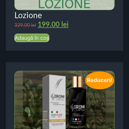
Lozione
199.00
lei
329.00
lei
Adaugă în coș
Reduceri!