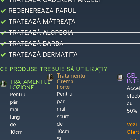
REGENEREAZĂ PĂRUL
TRATEAZĂ MĂTREAȚA
TRATEAZĂ ALOPECIA
TRATEAZĂ BARBA
TRATEAZĂ DERMATITA
CE PRODUSE TREBUIE SĂ UTILIZAȚI?
Tratamentul
GEL
Crema
INT
TRATAMENTUL
Forte
LOZIONE
Acce
Pentru
Pentru
efect
păr
păr
cu
mai
mai
50%
scurt
lung
de
de
Vezi
10cm
10cm
Ofert
Si
>>