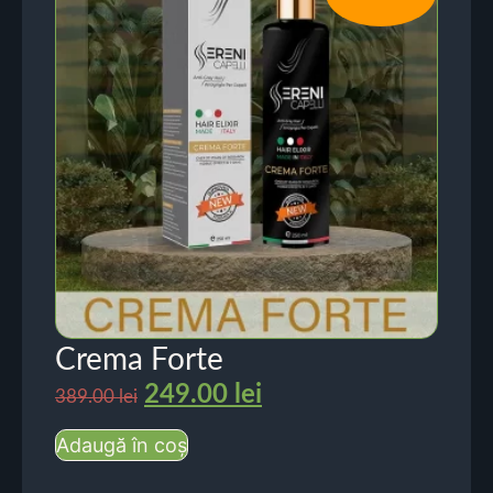
Crema Forte
249.00
lei
389.00
lei
Adaugă în coș