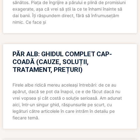
sănătos. Piața de îngrijire a părului e plină de promisiuni
exagerate, așa că vrei să știi la ce te înhami înainte să
dai banii. Îți răspundem direct, fără să înfrumusețăm
nimic. Ce face și
PĂR ALB: GHIDUL COMPLET CAP-
COADĂ (CAUZE, SOLUȚII,
TRATAMENT, PREȚURI)
Firele albe ridică mereu aceleași întrebări: de ce au
apărut, dacă se pot da înapoi, ce e de făcut dacă nu
vrei vopsea și cât costă o soluție serioasă. Am adunat
aici, într-un singur ghid, răspunsurile pe scurt, cu
legături către articolele în care intrăm în detaliu pe
fiecare temă.