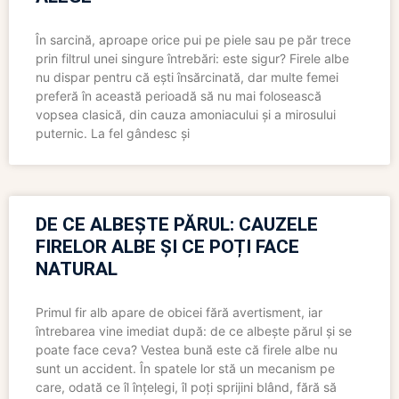
În sarcină, aproape orice pui pe piele sau pe păr trece
prin filtrul unei singure întrebări: este sigur? Firele albe
nu dispar pentru că ești însărcinată, dar multe femei
preferă în această perioadă să nu mai folosească
vopsea clasică, din cauza amoniacului și a mirosului
puternic. La fel gândesc și
DE CE ALBEȘTE PĂRUL: CAUZELE
FIRELOR ALBE ȘI CE POȚI FACE
NATURAL
Primul fir alb apare de obicei fără avertisment, iar
întrebarea vine imediat după: de ce albește părul și se
poate face ceva? Vestea bună este că firele albe nu
sunt un accident. În spatele lor stă un mecanism pe
care, odată ce îl înțelegi, îl poți sprijini blând, fără să