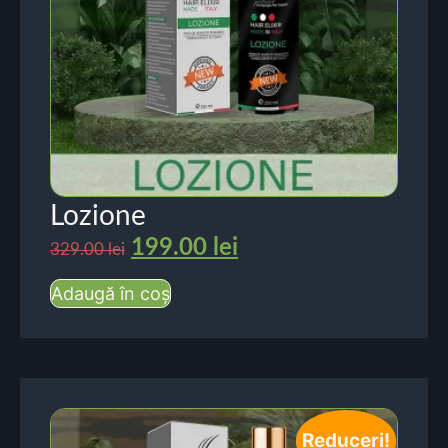
Lozione
199.00
lei
329.00
lei
Adaugă în coș
Reduceri!