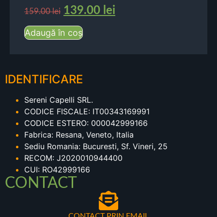
139.00
lei
159.00
lei
Adaugă în coș
IDENTIFICARE
Sereni Capelli SRL.
CODICE FISCALE: IT00343169991
CODICE ESTERO: 000042999166
Fabrica: Resana, Veneto, Italia
Sediu Romania: Bucuresti, Sf. Vineri, 25
RECOM: J2020010944400
CUI: RO42999166
CONTACT
CONTACT PRIN EMAIL