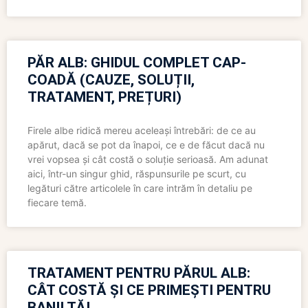
PĂR ALB: GHIDUL COMPLET CAP-
COADĂ (CAUZE, SOLUȚII,
TRATAMENT, PREȚURI)
Firele albe ridică mereu aceleași întrebări: de ce au
apărut, dacă se pot da înapoi, ce e de făcut dacă nu
vrei vopsea și cât costă o soluție serioasă. Am adunat
aici, într-un singur ghid, răspunsurile pe scurt, cu
legături către articolele în care intrăm în detaliu pe
fiecare temă.
TRATAMENT PENTRU PĂRUL ALB:
CÂT COSTĂ ȘI CE PRIMEȘTI PENTRU
BANII TĂI