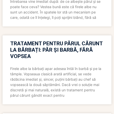
întrebarea vine imediat după: de ce albește părul și se
poate face ceva? Vestea bună este că firele albe nu
sunt un accident. În spatele lor stă un mecanism pe
care, odată ce îl înțelegi, îl poți sprijini blând, fără să
TRATAMENT PENTRU PĂRUL CĂRUNT
LA BĂRBAȚI: PĂR ȘI BARBĂ, FĂRĂ
VOPSEA
Firele albe la bărbați apar adesea întâi în barbă și pe la
tâmple. Vopseaua clasică arată artificial, se vede
rădăcina imediat și, sincer, puțini bărbați au chef să
vopsească la două săptămâni. Dacă vrei o soluție mai
discretă și mai naturală, există un tratament pentru
părul cărunt gândit exact pentru