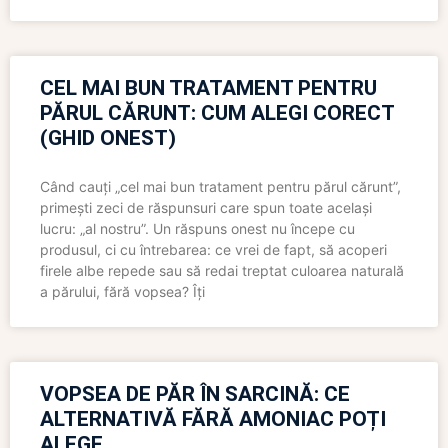
CEL MAI BUN TRATAMENT PENTRU
PĂRUL CĂRUNT: CUM ALEGI CORECT
(GHID ONEST)
Când cauți „cel mai bun tratament pentru părul cărunt”,
primești zeci de răspunsuri care spun toate același
lucru: „al nostru”. Un răspuns onest nu începe cu
produsul, ci cu întrebarea: ce vrei de fapt, să acoperi
firele albe repede sau să redai treptat culoarea naturală
a părului, fără vopsea? Îți
VOPSEA DE PĂR ÎN SARCINĂ: CE
ALTERNATIVĂ FĂRĂ AMONIAC POȚI
ALEGE