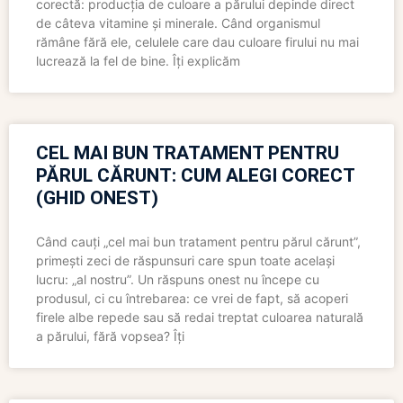
corectă: producția de culoare a părului depinde direct
de câteva vitamine și minerale. Când organismul
rămâne fără ele, celulele care dau culoare firului nu mai
lucrează la fel de bine. Îți explicăm
CEL MAI BUN TRATAMENT PENTRU
PĂRUL CĂRUNT: CUM ALEGI CORECT
(GHID ONEST)
Când cauți „cel mai bun tratament pentru părul cărunt”,
primești zeci de răspunsuri care spun toate același
lucru: „al nostru”. Un răspuns onest nu începe cu
produsul, ci cu întrebarea: ce vrei de fapt, să acoperi
firele albe repede sau să redai treptat culoarea naturală
a părului, fără vopsea? Îți