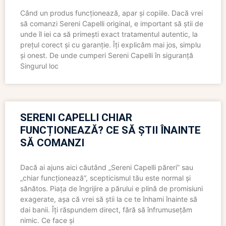
Când un produs funcționează, apar și copiile. Dacă vrei
să comanzi Sereni Capelli original, e important să știi de
unde îl iei ca să primești exact tratamentul autentic, la
prețul corect și cu garanție. Îți explicăm mai jos, simplu
și onest. De unde cumperi Sereni Capelli în siguranță
Singurul loc
SERENI CAPELLI CHIAR
FUNCȚIONEAZĂ? CE SĂ ȘTII ÎNAINTE
SĂ COMANZI
Dacă ai ajuns aici căutând „Sereni Capelli păreri” sau
„chiar funcționează”, scepticismul tău este normal și
sănătos. Piața de îngrijire a părului e plină de promisiuni
exagerate, așa că vrei să știi la ce te înhami înainte să
dai banii. Îți răspundem direct, fără să înfrumusețăm
nimic. Ce face și