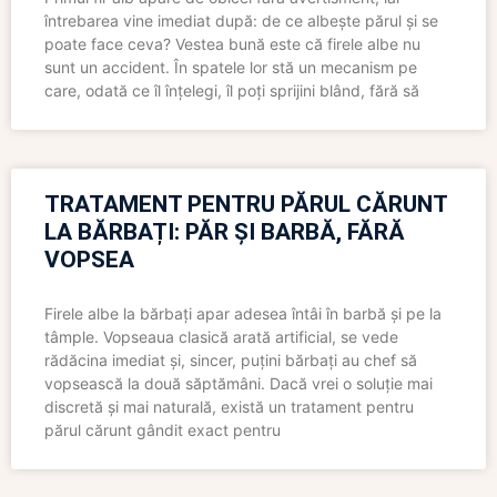
întrebarea vine imediat după: de ce albește părul și se
poate face ceva? Vestea bună este că firele albe nu
sunt un accident. În spatele lor stă un mecanism pe
care, odată ce îl înțelegi, îl poți sprijini blând, fără să
TRATAMENT PENTRU PĂRUL CĂRUNT
LA BĂRBAȚI: PĂR ȘI BARBĂ, FĂRĂ
VOPSEA
Firele albe la bărbați apar adesea întâi în barbă și pe la
tâmple. Vopseaua clasică arată artificial, se vede
rădăcina imediat și, sincer, puțini bărbați au chef să
vopsească la două săptămâni. Dacă vrei o soluție mai
discretă și mai naturală, există un tratament pentru
părul cărunt gândit exact pentru