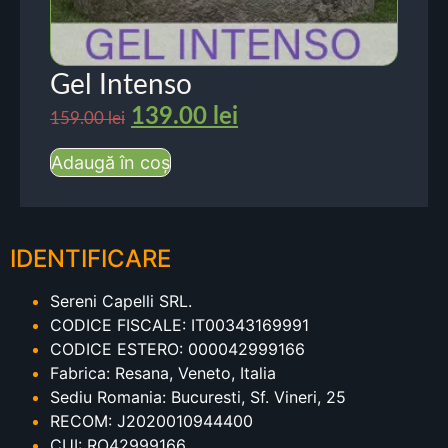
Gel Intenso
139.00
lei
159.00
lei
Adaugă în coș
IDENTIFICARE
Sereni Capelli SRL.
CODICE FISCALE: IT00343169991
CODICE ESTERO: 000042999166
Fabrica: Resana, Veneto, Italia
Sediu Romania: Bucuresti, Sf. Vineri, 25
RECOM: J2020010944400
CUI: RO42999166