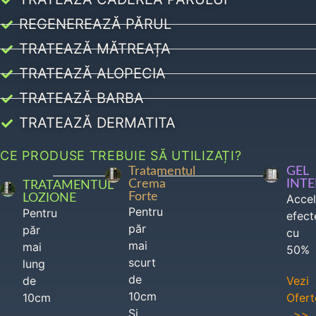
REGENEREAZĂ PĂRUL
TRATEAZĂ MĂTREAȚA
TRATEAZĂ ALOPECIA
TRATEAZĂ BARBA
TRATEAZĂ DERMATITA
CE PRODUSE TREBUIE SĂ UTILIZAȚI?
Tratamentul
GEL
Crema
INT
TRATAMENTUL
Forte
LOZIONE
Acce
Pentru
Pentru
efect
păr
păr
cu
mai
mai
50%
scurt
lung
de
de
Vezi
10cm
10cm
Ofert
Si
>>