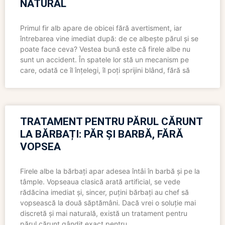
NATURAL
Primul fir alb apare de obicei fără avertisment, iar
întrebarea vine imediat după: de ce albește părul și se
poate face ceva? Vestea bună este că firele albe nu
sunt un accident. În spatele lor stă un mecanism pe
care, odată ce îl înțelegi, îl poți sprijini blând, fără să
TRATAMENT PENTRU PĂRUL CĂRUNT
LA BĂRBAȚI: PĂR ȘI BARBĂ, FĂRĂ
VOPSEA
Firele albe la bărbați apar adesea întâi în barbă și pe la
tâmple. Vopseaua clasică arată artificial, se vede
rădăcina imediat și, sincer, puțini bărbați au chef să
vopsească la două săptămâni. Dacă vrei o soluție mai
discretă și mai naturală, există un tratament pentru
părul cărunt gândit exact pentru