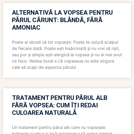
ALTERNATIVĂ LA VOPSEA PENTRU
PĂRUL CĂRUNT: BLÂNDĂ, FĂRĂ
AMONIAC
Poate ai obosit să tot vopsești. Poate te ustură scalpul
de fiecare dată. Poate ești însărcinată și nu vrei să riști,
sau pur și simplu ești alergică la vopsea și nu ai mai avut
ce face. Vestea bună e că vopseaua nu este singura
cale să scapi de aspectul părului
TRATAMENT PENTRU PĂRUL ALB
FĂRĂ VOPSEA: CUM ÎȚI REDAI
CULOAREA NATURALĂ
Un tratament pentru părul alb care nu vopsește:
hrănește scalpul și lasă organismul să redea treptat