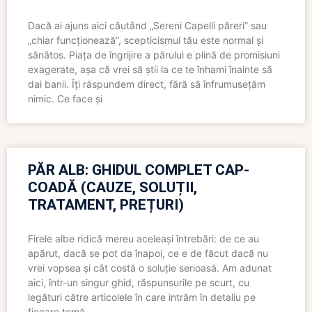
Dacă ai ajuns aici căutând „Sereni Capelli păreri” sau
„chiar funcționează”, scepticismul tău este normal și
sănătos. Piața de îngrijire a părului e plină de promisiuni
exagerate, așa că vrei să știi la ce te înhami înainte să
dai banii. Îți răspundem direct, fără să înfrumusețăm
nimic. Ce face și
PĂR ALB: GHIDUL COMPLET CAP-
COADĂ (CAUZE, SOLUȚII,
TRATAMENT, PREȚURI)
Firele albe ridică mereu aceleași întrebări: de ce au
apărut, dacă se pot da înapoi, ce e de făcut dacă nu
vrei vopsea și cât costă o soluție serioasă. Am adunat
aici, într-un singur ghid, răspunsurile pe scurt, cu
legături către articolele în care intrăm în detaliu pe
fiecare temă.