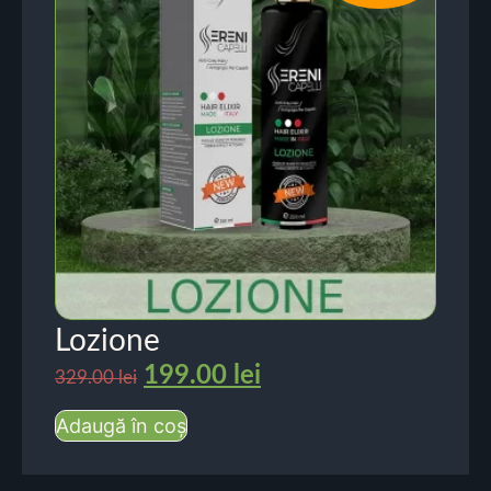
Lozione
199.00
lei
329.00
lei
Adaugă în coș