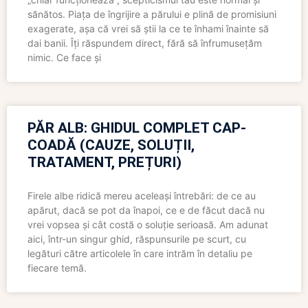
sănătos. Piața de îngrijire a părului e plină de promisiuni
exagerate, așa că vrei să știi la ce te înhami înainte să
dai banii. Îți răspundem direct, fără să înfrumusețăm
nimic. Ce face și
PĂR ALB: GHIDUL COMPLET CAP-
COADĂ (CAUZE, SOLUȚII,
TRATAMENT, PREȚURI)
Firele albe ridică mereu aceleași întrebări: de ce au
apărut, dacă se pot da înapoi, ce e de făcut dacă nu
vrei vopsea și cât costă o soluție serioasă. Am adunat
aici, într-un singur ghid, răspunsurile pe scurt, cu
legături către articolele în care intrăm în detaliu pe
fiecare temă.