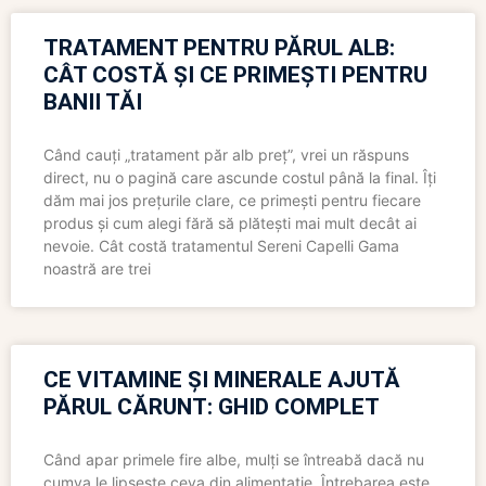
TRATAMENT PENTRU PĂRUL ALB:
CÂT COSTĂ ȘI CE PRIMEȘTI PENTRU
BANII TĂI
Când cauți „tratament păr alb preț”, vrei un răspuns
direct, nu o pagină care ascunde costul până la final. Îți
dăm mai jos prețurile clare, ce primești pentru fiecare
produs și cum alegi fără să plătești mai mult decât ai
nevoie. Cât costă tratamentul Sereni Capelli Gama
noastră are trei
CE VITAMINE ȘI MINERALE AJUTĂ
PĂRUL CĂRUNT: GHID COMPLET
Când apar primele fire albe, mulți se întreabă dacă nu
cumva le lipsește ceva din alimentație. Întrebarea este