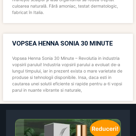
culoarea naturală. Fără amoniac, testat dermatologic,
fabricat în Italia.
VOPSEA HENNA SONIA 30 MINUTE
Vopsea Henna Sonia 30 Minute – Revolutia in industria
vopsirii parului! Industria vopsirii parului a evoluat de-a
lungul timpului, iar in prezent exista o mare varietate de
produse si tehnologii disponibile. Insa, daca esti in
cautarea unei solutii eficiente si rapide pentru a-ti vopsi
parul in nuante vibrante si naturale,
Reduceri!