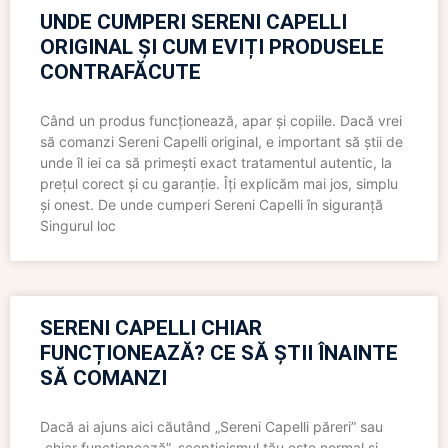
UNDE CUMPERI SERENI CAPELLI
ORIGINAL ȘI CUM EVIȚI PRODUSELE
CONTRAFĂCUTE
Când un produs funcționează, apar și copiile. Dacă vrei
să comanzi Sereni Capelli original, e important să știi de
unde îl iei ca să primești exact tratamentul autentic, la
prețul corect și cu garanție. Îți explicăm mai jos, simplu
și onest. De unde cumperi Sereni Capelli în siguranță
Singurul loc
SERENI CAPELLI CHIAR
FUNCȚIONEAZĂ? CE SĂ ȘTII ÎNAINTE
SĂ COMANZI
Dacă ai ajuns aici căutând „Sereni Capelli păreri” sau
„chiar funcționează”, scepticismul tău este normal și