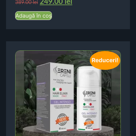
249.00
lei
389.00
lei
Adaugă în coș
Reduceri!