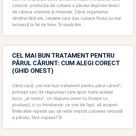
corectă: producția de culoare a părului depinde direct
de câteva vitamine și minerale. Când organismul
rămâne fără ele, celulele care dau culoare firului nu mai
lucrează la fel de bine. Îți explicăm
CEL MAI BUN TRATAMENT PENTRU
PĂRUL CĂRUNT: CUM ALEGI CORECT
(GHID ONEST)
Când cauți „cel mai bun tratament pentru părul cărunt”,
primești zeci de răspunsuri care spun toate același
lucru: „al nostru”. Un răspuns onest nu începe cu
produsul, ci cu întrebarea: ce vrei de fapt, să acoperi
firele albe repede sau să redai treptat culoarea naturală
a părului, fără vopsea? Îți