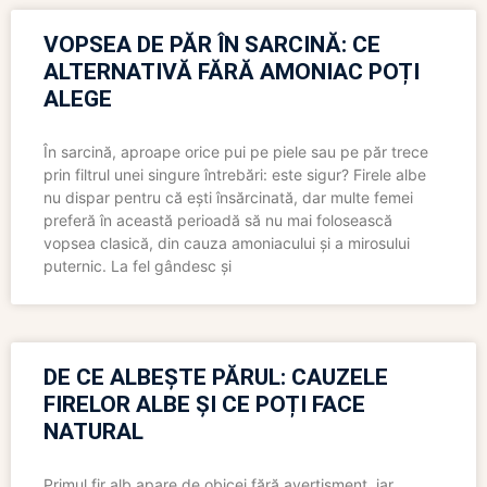
VOPSEA DE PĂR ÎN SARCINĂ: CE
ALTERNATIVĂ FĂRĂ AMONIAC POȚI
ALEGE
În sarcină, aproape orice pui pe piele sau pe păr trece
prin filtrul unei singure întrebări: este sigur? Firele albe
nu dispar pentru că ești însărcinată, dar multe femei
preferă în această perioadă să nu mai folosească
vopsea clasică, din cauza amoniacului și a mirosului
puternic. La fel gândesc și
DE CE ALBEȘTE PĂRUL: CAUZELE
FIRELOR ALBE ȘI CE POȚI FACE
NATURAL
Primul fir alb apare de obicei fără avertisment, iar