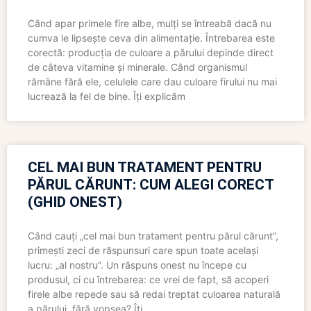
Când apar primele fire albe, mulți se întreabă dacă nu
cumva le lipsește ceva din alimentație. Întrebarea este
corectă: producția de culoare a părului depinde direct
de câteva vitamine și minerale. Când organismul
rămâne fără ele, celulele care dau culoare firului nu mai
lucrează la fel de bine. Îți explicăm
CEL MAI BUN TRATAMENT PENTRU
PĂRUL CĂRUNT: CUM ALEGI CORECT
(GHID ONEST)
Când cauți „cel mai bun tratament pentru părul cărunt”,
primești zeci de răspunsuri care spun toate același
lucru: „al nostru”. Un răspuns onest nu începe cu
produsul, ci cu întrebarea: ce vrei de fapt, să acoperi
firele albe repede sau să redai treptat culoarea naturală
a părului, fără vopsea? Îți