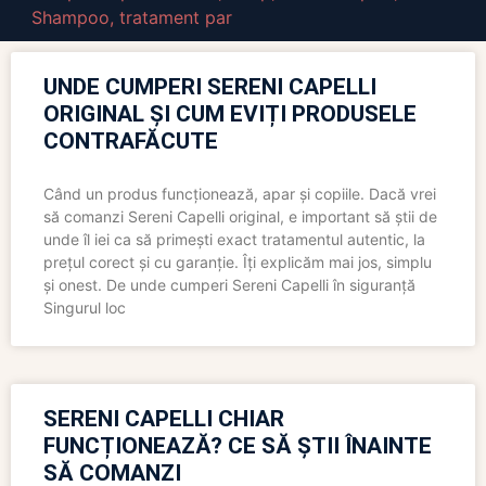
Shampoo
,
tratament par
UNDE CUMPERI SERENI CAPELLI
ORIGINAL ȘI CUM EVIȚI PRODUSELE
CONTRAFĂCUTE
Când un produs funcționează, apar și copiile. Dacă vrei
să comanzi Sereni Capelli original, e important să știi de
unde îl iei ca să primești exact tratamentul autentic, la
prețul corect și cu garanție. Îți explicăm mai jos, simplu
și onest. De unde cumperi Sereni Capelli în siguranță
Singurul loc
SERENI CAPELLI CHIAR
FUNCȚIONEAZĂ? CE SĂ ȘTII ÎNAINTE
SĂ COMANZI