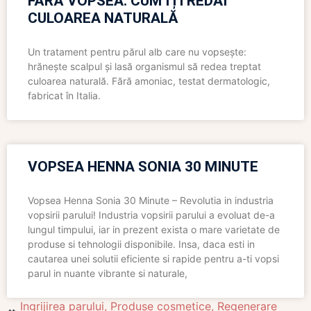
FĂRĂ VOPSEA: CUM ÎȚI REDAI
CULOAREA NATURALĂ
Un tratament pentru părul alb care nu vopsește:
hrănește scalpul și lasă organismul să redea treptat
culoarea naturală. Fără amoniac, testat dermatologic,
fabricat în Italia.
VOPSEA HENNA SONIA 30 MINUTE
Vopsea Henna Sonia 30 Minute – Revolutia in industria
vopsirii parului! Industria vopsirii parului a evoluat de-a
lungul timpului, iar in prezent exista o mare varietate de
produse si tehnologii disponibile. Insa, daca esti in
cautarea unei solutii eficiente si rapide pentru a-ti vopsi
parul in nuante vibrante si naturale,
Ingrijirea parului
,
Produse cosmetice
,
Regenerare