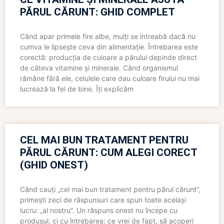
PĂRUL CĂRUNT: GHID COMPLET
Când apar primele fire albe, mulți se întreabă dacă nu
cumva le lipsește ceva din alimentație. Întrebarea este
corectă: producția de culoare a părului depinde direct
de câteva vitamine și minerale. Când organismul
rămâne fără ele, celulele care dau culoare firului nu mai
lucrează la fel de bine. Îți explicăm
CEL MAI BUN TRATAMENT PENTRU
PĂRUL CĂRUNT: CUM ALEGI CORECT
(GHID ONEST)
Când cauți „cel mai bun tratament pentru părul cărunt”,
primești zeci de răspunsuri care spun toate același
lucru: „al nostru”. Un răspuns onest nu începe cu
produsul, ci cu întrebarea: ce vrei de fapt, să acoperi