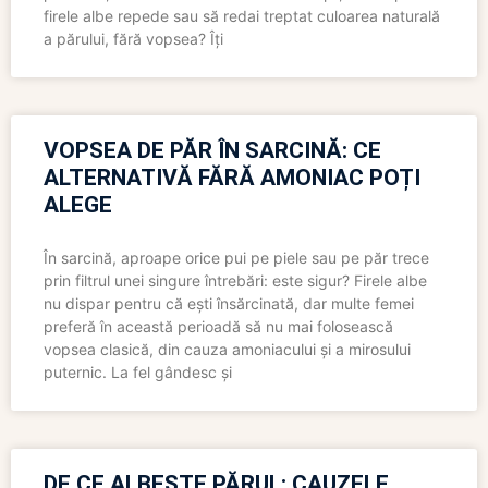
firele albe repede sau să redai treptat culoarea naturală
a părului, fără vopsea? Îți
VOPSEA DE PĂR ÎN SARCINĂ: CE
ALTERNATIVĂ FĂRĂ AMONIAC POȚI
ALEGE
În sarcină, aproape orice pui pe piele sau pe păr trece
prin filtrul unei singure întrebări: este sigur? Firele albe
nu dispar pentru că ești însărcinată, dar multe femei
preferă în această perioadă să nu mai folosească
vopsea clasică, din cauza amoniacului și a mirosului
puternic. La fel gândesc și
DE CE ALBEȘTE PĂRUL: CAUZELE