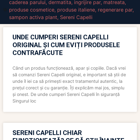
caderea parului
,
dermatita
,
ingrijire par
,
matreata
,
produse cosmetice
,
produse italiene
,
regenerare par
,
sampon activa plant
,
Sereni Capelli
UNDE CUMPERI SERENI CAPELLI
ORIGINAL ȘI CUM EVIȚI PRODUSELE
CONTRAFĂCUTE
Când un produs funcționează, apar și copiile. Dacă vrei
să comanzi Sereni Capelli original, e important să știi de
unde îl iei ca să primești exact tratamentul autentic, la
prețul corect și cu garanție. Îți explicăm mai jos, simplu
și onest. De unde cumperi Sereni Capelli în siguranță
Singurul loc
SERENI CAPELLI CHIAR