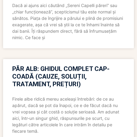
Dacă ai ajuns aici căutând „Sereni Capelli păreri” sau
„chiar funcționează”, scepticismul tău este normal și
sănătos. Piața de îngrijire a părului e plină de promisiuni
exagerate, așa că vrei să știi la ce te înhami înainte să
dai banii. Îți răspundem direct, fără să înfrumusețăm
nimic. Ce face și
PĂR ALB: GHIDUL COMPLET CAP-
COADĂ (CAUZE, SOLUȚII,
TRATAMENT, PREȚURI)
Firele albe ridică mereu aceleași întrebări: de ce au
apărut, dacă se pot da înapoi, ce e de făcut dacă nu
vrei vopsea și cât costă o soluție serioasă. Am adunat
aici, într-un singur ghid, răspunsurile pe scurt, cu
legături către articolele în care intrăm în detaliu pe
fiecare temă.