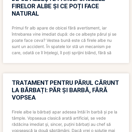
FIRELOR ALBE ȘI CE POȚI FACE
NATURAL
Primul fir alb apare de obicei fără avertisment, iar
întrebarea vine imediat după: de ce albește părul și se
poate face ceva? Vestea bună este că firele albe nu
sunt un accident. În spatele lor stă un mecanism pe
care, odată ce îl înțelegi, îl poți sprijini blând, fără să
TRATAMENT PENTRU PĂRUL CĂRUNT
LA BĂRBAȚI: PĂR ȘI BARBĂ, FĂRĂ
VOPSEA
Firele albe la bărbați apar adesea întâi în barbă și pe la
tâmple. Vopseaua clasică arată artificial, se vede
rădăcina imediat și, sincer, puțini bărbați au chef să
vopsească la două săptămâni. Dacă vrei o soluție mai