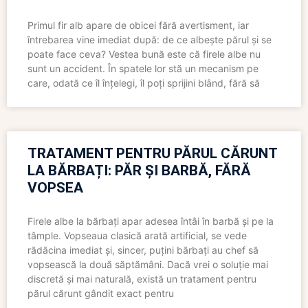
Primul fir alb apare de obicei fără avertisment, iar
întrebarea vine imediat după: de ce albește părul și se
poate face ceva? Vestea bună este că firele albe nu
sunt un accident. În spatele lor stă un mecanism pe
care, odată ce îl înțelegi, îl poți sprijini blând, fără să
TRATAMENT PENTRU PĂRUL CĂRUNT
LA BĂRBAȚI: PĂR ȘI BARBĂ, FĂRĂ
VOPSEA
Firele albe la bărbați apar adesea întâi în barbă și pe la
tâmple. Vopseaua clasică arată artificial, se vede
rădăcina imediat și, sincer, puțini bărbați au chef să
vopsească la două săptămâni. Dacă vrei o soluție mai
discretă și mai naturală, există un tratament pentru
părul cărunt gândit exact pentru