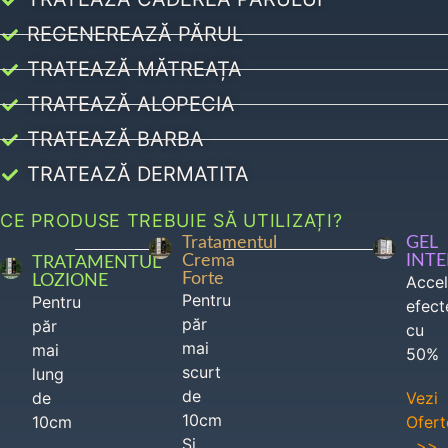
REGENEREAZĂ PĂRUL
TRATEAZĂ MĂTREAȚA
TRATEAZĂ ALOPECIA
TRATEAZĂ BARBA
TRATEAZĂ DERMATITA
CE PRODUSE TREBUIE SĂ UTILIZAȚI?
Tratamentul
GEL
Crema
INT
TRATAMENTUL
Forte
LOZIONE
Acce
Pentru
Pentru
efect
păr
păr
cu
mai
mai
50%
scurt
lung
de
de
Vezi
10cm
10cm
Ofert
Si
>>