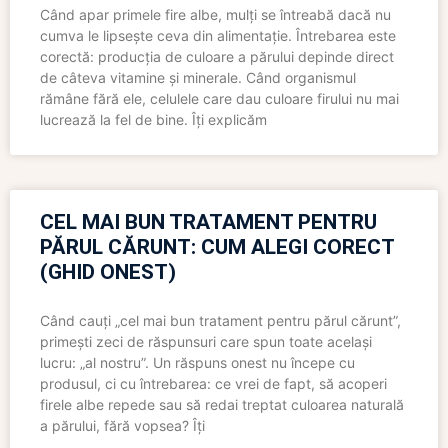
Când apar primele fire albe, mulți se întreabă dacă nu
cumva le lipsește ceva din alimentație. Întrebarea este
corectă: producția de culoare a părului depinde direct
de câteva vitamine și minerale. Când organismul
rămâne fără ele, celulele care dau culoare firului nu mai
lucrează la fel de bine. Îți explicăm
CEL MAI BUN TRATAMENT PENTRU
PĂRUL CĂRUNT: CUM ALEGI CORECT
(GHID ONEST)
Când cauți „cel mai bun tratament pentru părul cărunt”,
primești zeci de răspunsuri care spun toate același
lucru: „al nostru”. Un răspuns onest nu începe cu
produsul, ci cu întrebarea: ce vrei de fapt, să acoperi
firele albe repede sau să redai treptat culoarea naturală
a părului, fără vopsea? Îți