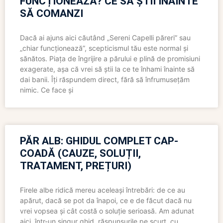
FUNCȚIONEAZĂ? CE SĂ ȘTII ÎNAINTE
SĂ COMANZI
Dacă ai ajuns aici căutând „Sereni Capelli păreri” sau
„chiar funcționează”, scepticismul tău este normal și
sănătos. Piața de îngrijire a părului e plină de promisiuni
exagerate, așa că vrei să știi la ce te înhami înainte să
dai banii. Îți răspundem direct, fără să înfrumusețăm
nimic. Ce face și
PĂR ALB: GHIDUL COMPLET CAP-
COADĂ (CAUZE, SOLUȚII,
TRATAMENT, PREȚURI)
Firele albe ridică mereu aceleași întrebări: de ce au
apărut, dacă se pot da înapoi, ce e de făcut dacă nu
vrei vopsea și cât costă o soluție serioasă. Am adunat
aici, într-un singur ghid, răspunsurile pe scurt, cu