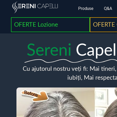
Produse
Q&A
OFERTE Lozione
OFERTE 
Sereni
Capel
Cu ajutorul nostru veți fi: Mai tineri
iubiți, Mai respecta