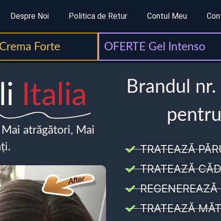
Despre Noi
Politica de Retur
Contul Meu
Con
Crema Forte
OFERTE Gel Intenso
Brandul nr.
li
Italia
pentru
, Mai atrăgători, Mai
ți.
TRATEAZĂ PĂR
TRATEAZĂ CĂD
REGENEREAZĂ 
TRATEAZĂ MĂT