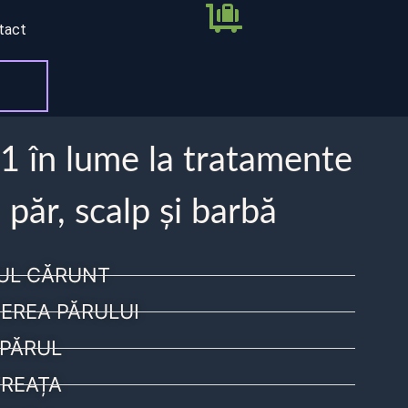
tact
 1 în lume la tratamente
 păr, scalp și barbă
UL CĂRUNT
EREA PĂRULUI
PĂRUL
REAȚA