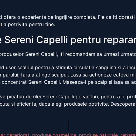
.
ti ofera o experienta de ingrijire completa. Fie ca iti dorest
ia potrivita pentru tine.
 Sereni Capelli pentru reparar
produselor Sereni Capelli, iti recomandam sa urmezi urmator
 usor scalpul pentru a stimula circulatia sanguina si a incu
 parului, fara a atinge scalpul. Lasa sa actioneze cateva mi
 concentrat Sereni Capelli. Maseaza-l pe scalp si lasa sa a
a picaturi de ulei Sereni Capelli pe varfuri, pentru a le pro
acuta si eficienta, daca alegi produsele potrivite. Descoper
ar deteriorat
,
produse cosmetice
,
produse naturale
,
repara