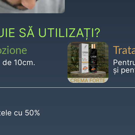
E SĂ UTILIZAȚI?
ozione
Trat
g de 10cm.
Pentr
și pen
ctele cu 50%