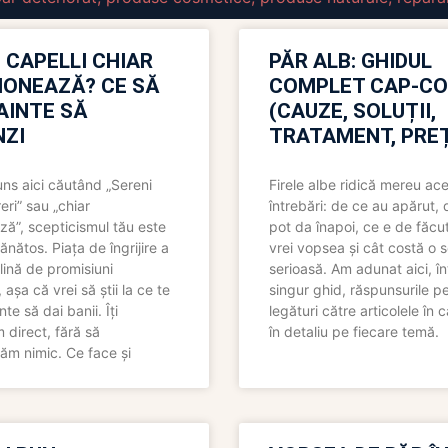
 CAPELLI CHIAR
PĂR ALB: GHIDUL
IONEAZĂ? CE SĂ
COMPLET CAP-C
NAINTE SĂ
(CAUZE, SOLUȚII,
ZI
TRATAMENT, PREȚ
uns aici căutând „Sereni
Firele albe ridică mereu ace
eri” sau „chiar
întrebări: de ce au apărut,
ză”, scepticismul tău este
pot da înapoi, ce e de făcu
ănătos. Piața de îngrijire a
vrei vopsea și cât costă o s
lină de promisiuni
serioasă. Am adunat aici, în
așa că vrei să știi la ce te
singur ghid, răspunsurile pe
nte să dai banii. Îți
legături către articolele în 
direct, fără să
în detaliu pe fiecare temă.
ăm nimic. Ce face și