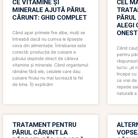
CE VITAMINE ȘI
CEL MA
MINERALE AJUTĂ PĂRUL
TRATA
CĂRUNT: GHID COMPLET
PĂRUL
ALEGI 
ONEST
Când apar primele fire albe, mulți se
întreabă dacă nu cumva le lipsește
ceva din alimentație. Întrebarea este
Când cauți
corectă: producția de culoare a
pentru păr
părului depinde direct de câteva
răspunsuri
vitamine și minerale. Când organismul
lucru: „al
rămâne fără ele, celulele care dau
începe cu 
culoare firului nu mai lucrează la fel
ce vrei de 
de bine. Îți explicăm
repede sau
naturală a 
TRATAMENT PENTRU
ALTER
PĂRUL CĂRUNT LA
VOPSE