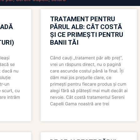
TRATAMENT PENTRU
OADĂ
PĂRUL ALB: CÂT COSTĂ
ȘI CE PRIMEȘTI PENTRU
URI)
BANII TĂI
leași
Când cauți „tratament păr alb preț”,
 dacă se
vrei un răspuns direct, nu o pagină
t dacă nu
care ascunde costul până la final. Îți
oluție
dăm mai jos prețurile clare, ce
tr-un
primești pentru fiecare produs și cum
 scurt, cu
alegi fără să plătești mai mult decât ai
care intrăm
nevoie. Cât costă tratamentul Sereni
Capelli Gama noastră are trei