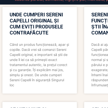
UNDE CUMPERI SERENI
SERENI
CAPELLI ORIGINAL ȘI
FUNCȚ
CUM EVIȚI PRODUSELE
ȘTII Î
CONTRAFĂCUTE
COMAN
Când un produs funcționează, apar și
Dacă ai aj
copiile. Dacă vrei să comanzi Sereni
Capelli păr
Capelli original, e important să știi de
funcționea
unde îl iei ca să primești exact
normal și s
tratamentul autentic, la prețul corect
părului e p
și cu garanție. Îți explicăm mai jos,
exagerate, 
simplu și onest. De unde cumperi
înhami înai
Sereni Capelli în siguranță Singurul
răspundem 
loc
înfrumuseț