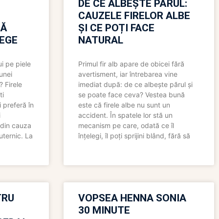
N
DE CE ALBEȘTE PĂRUL:
CAUZELE FIRELOR ALBE
RĂ
ȘI CE POȚI FACE
LEGE
NATURAL
i pe piele
Primul fir alb apare de obicei fără
 unei
avertisment, iar întrebarea vine
? Firele
imediat după: de ce albește părul și
ti
se poate face ceva? Vestea bună
 preferă în
este că firele albe nu sunt un
i
accident. În spatele lor stă un
 din cauza
mecanism pe care, odată ce îl
uternic. La
înțelegi, îl poți sprijini blând, fără să
TRU
VOPSEA HENNA SONIA
30 MINUTE