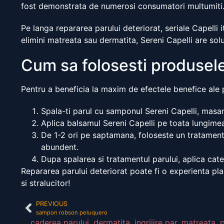
fost demonstrata de numerosi consumatori multumiti
Pe langa repararea parului deteriorat, seriale Capelli i
elimini matreata sau dermatita, Sereni Capelli are solut
Cum sa folosesti produsele
Pentru a beneficia la maxim de efectele benefice ale 
Spala-ti parul cu samponul Sereni Capelli, masand
Aplica balsamul Sereni Capelli pe toata lungimea
De 1-2 ori pe saptamana, foloseste un tratament
abundent.
Dupa spalarea si tratamentul parului, aplica catev
Repararea parului deteriorat poate fi o experienta pl
si stralucitor!
PREVIOUS
sampon robson peluquero
caderea parului
,
dermatita
,
ingrijire par
,
matreata
,
p