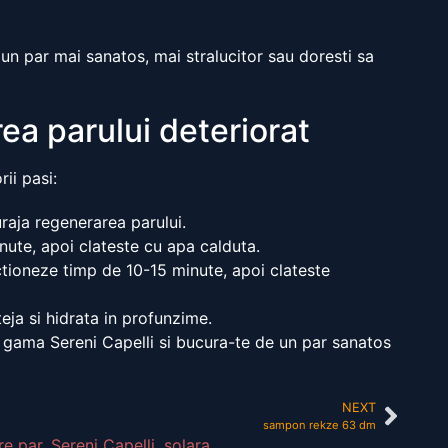
i un par mai sanatos, mai stralucitor sau doresti sa
ea parului deteriorat
ii pasi:
raja regenerarea parului.
nute, apoi clateste cu apa calduta.
ctioneze timp de 10-15 minute, apoi clateste
teja si hidrata in profunzime.
a gama Sereni Capelli si bucura-te de un par sanatos
NEXT
sampon rekze 63 dm
re par
,
Sereni Capelli
,
solara