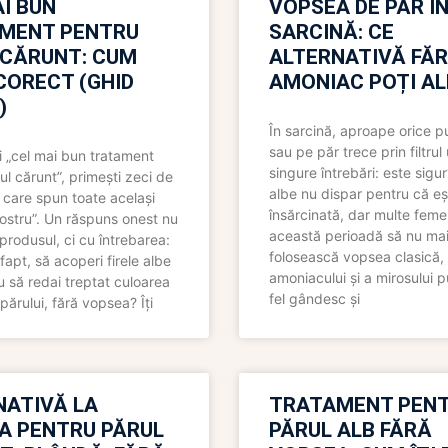
I BUN
VOPSEA DE PĂR Î
MENT PENTRU
SARCINĂ: CE
 CĂRUNT: CUM
ALTERNATIVĂ FĂ
CORECT (GHID
AMONIAC POȚI A
)
În sarcină, aproape orice pu
sau pe păr trece prin filtrul
 „cel mai bun tratament
singure întrebări: este sigur
ul cărunt”, primești zeci de
albe nu dispar pentru că eș
 care spun toate același
însărcinată, dar multe femei
 nostru”. Un răspuns onest nu
această perioadă să nu ma
produsul, ci cu întrebarea:
folosească vopsea clasică,
fapt, să acoperi firele albe
amoniacului și a mirosului p
 să redai treptat culoarea
fel gândesc și
părului, fără vopsea? Îți
NATIVĂ LA
TRATAMENT PEN
A PENTRU PĂRUL
PĂRUL ALB FĂRĂ