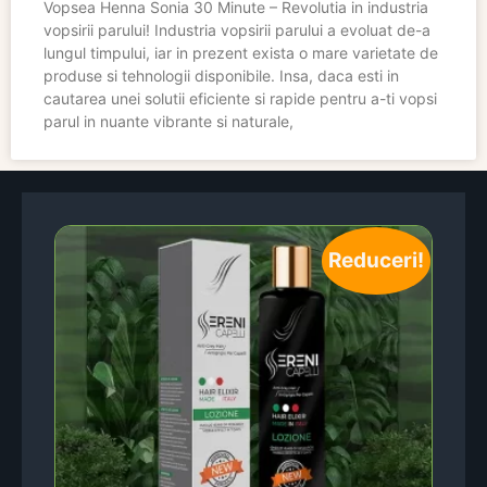
Vopsea Henna Sonia 30 Minute – Revolutia in industria
vopsirii parului! Industria vopsirii parului a evoluat de-a
lungul timpului, iar in prezent exista o mare varietate de
produse si tehnologii disponibile. Insa, daca esti in
cautarea unei solutii eficiente si rapide pentru a-ti vopsi
parul in nuante vibrante si naturale,
Reduceri!