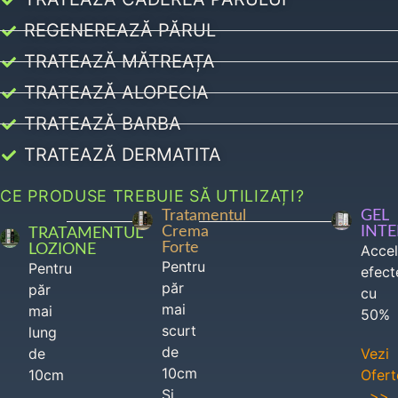
REGENEREAZĂ PĂRUL
TRATEAZĂ MĂTREAȚA
TRATEAZĂ ALOPECIA
TRATEAZĂ BARBA
TRATEAZĂ DERMATITA
CE PRODUSE TREBUIE SĂ UTILIZAȚI?
Tratamentul
GEL
Crema
INT
TRATAMENTUL
Forte
LOZIONE
Acce
Pentru
Pentru
efect
păr
păr
cu
mai
mai
50%
scurt
lung
de
de
Vezi
10cm
10cm
Ofert
Si
>>