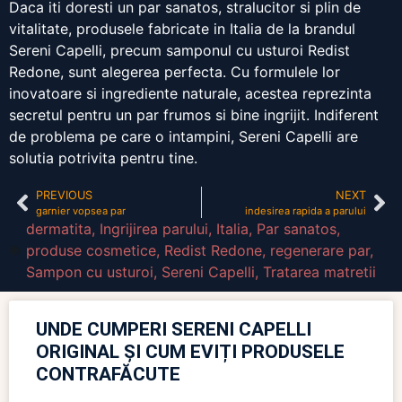
Daca iti doresti un par sanatos, stralucitor si plin de
vitalitate, produsele fabricate in Italia de la brandul
Sereni Capelli, precum samponul cu usturoi Redist
Redone, sunt alegerea perfecta. Cu formulele lor
inovatoare si ingrediente naturale, acestea reprezinta
secretul pentru un par frumos si bine ingrijit. Indiferent
de problema pe care o intampini, Sereni Capelli are
solutia potrivita pentru tine.
PREVIOUS
NEXT
garnier vopsea par
indesirea rapida a parului
dermatita
,
Ingrijirea parului
,
Italia
,
Par sanatos
,
produse cosmetice
,
Redist Redone
,
regenerare par
,
Sampon cu usturoi
,
Sereni Capelli
,
Tratarea matretii
UNDE CUMPERI SERENI CAPELLI
ORIGINAL ȘI CUM EVIȚI PRODUSELE
CONTRAFĂCUTE