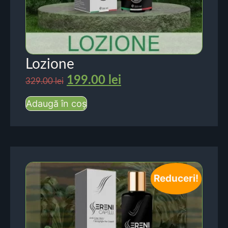
Lozione
199.00
lei
329.00
lei
Adaugă în coș
Reduceri!