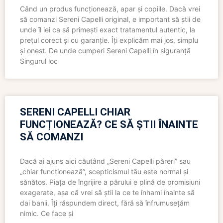
Când un produs funcționează, apar și copiile. Dacă vrei
să comanzi Sereni Capelli original, e important să știi de
unde îl iei ca să primești exact tratamentul autentic, la
prețul corect și cu garanție. Îți explicăm mai jos, simplu
și onest. De unde cumperi Sereni Capelli în siguranță
Singurul loc
SERENI CAPELLI CHIAR
FUNCȚIONEAZĂ? CE SĂ ȘTII ÎNAINTE
SĂ COMANZI
Dacă ai ajuns aici căutând „Sereni Capelli păreri” sau
„chiar funcționează”, scepticismul tău este normal și
sănătos. Piața de îngrijire a părului e plină de promisiuni
exagerate, așa că vrei să știi la ce te înhami înainte să
dai banii. Îți răspundem direct, fără să înfrumusețăm
nimic. Ce face și