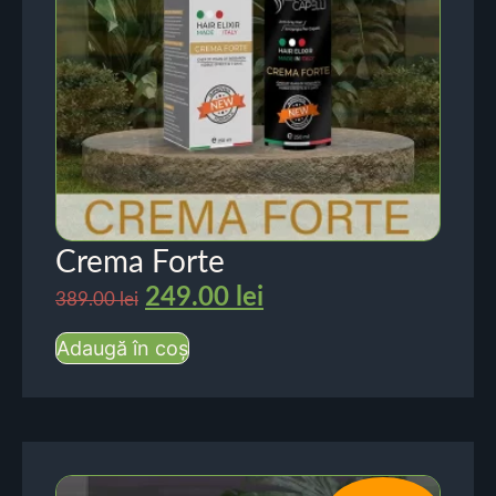
Crema Forte
249.00
lei
389.00
lei
Adaugă în coș