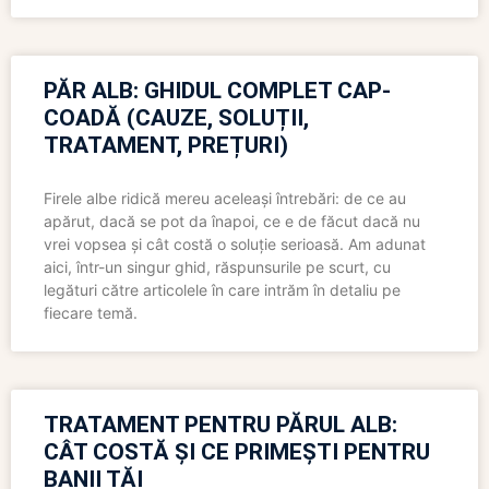
PĂR ALB: GHIDUL COMPLET CAP-
COADĂ (CAUZE, SOLUȚII,
TRATAMENT, PREȚURI)
Firele albe ridică mereu aceleași întrebări: de ce au
apărut, dacă se pot da înapoi, ce e de făcut dacă nu
vrei vopsea și cât costă o soluție serioasă. Am adunat
aici, într-un singur ghid, răspunsurile pe scurt, cu
legături către articolele în care intrăm în detaliu pe
fiecare temă.
TRATAMENT PENTRU PĂRUL ALB:
CÂT COSTĂ ȘI CE PRIMEȘTI PENTRU
BANII TĂI