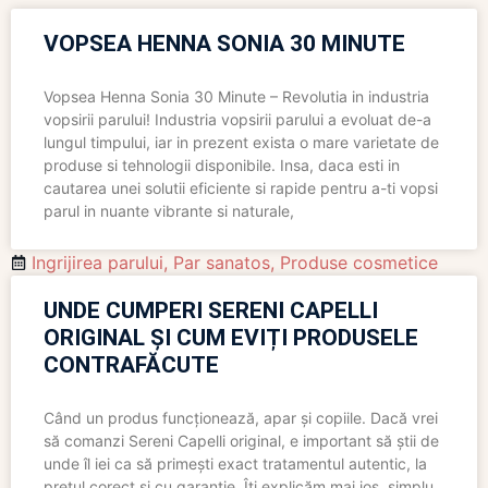
VOPSEA HENNA SONIA 30 MINUTE
Vopsea Henna Sonia 30 Minute – Revolutia in industria
vopsirii parului! Industria vopsirii parului a evoluat de-a
lungul timpului, iar in prezent exista o mare varietate de
produse si tehnologii disponibile. Insa, daca esti in
cautarea unei solutii eficiente si rapide pentru a-ti vopsi
parul in nuante vibrante si naturale,
Ingrijirea parului
,
Par sanatos
,
Produse cosmetice
UNDE CUMPERI SERENI CAPELLI
ORIGINAL ȘI CUM EVIȚI PRODUSELE
CONTRAFĂCUTE
Când un produs funcționează, apar și copiile. Dacă vrei
să comanzi Sereni Capelli original, e important să știi de
unde îl iei ca să primești exact tratamentul autentic, la
prețul corect și cu garanție. Îți explicăm mai jos, simplu