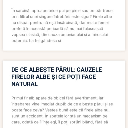
În sarcină, aproape orice pui pe piele sau pe păr trece
prin filtrul unei singure întrebări: este sigur? Firele albe
nu dispar pentru că ești însărcinată, dar multe femei
preferă în această perioadă să nu mai folosească
vopsea clasică, din cauza amoniacului și a mirosului
puternic. La fel gândesc și
DE CE ALBEȘTE PĂRUL: CAUZELE
FIRELOR ALBE ȘI CE POȚI FACE
NATURAL
Primul fir alb apare de obicei fără avertisment, iar
întrebarea vine imediat după: de ce albește părul și se
poate face ceva? Vestea bună este că firele albe nu
sunt un accident. În spatele lor stă un mecanism pe
care, odată ce îl înțelegi, îl poți sprijini blând, fără să