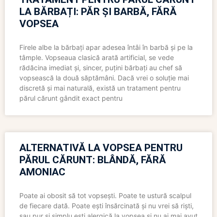
LA BĂRBAȚI: PĂR ȘI BARBĂ, FĂRĂ
VOPSEA
Firele albe la bărbați apar adesea întâi în barbă și pe la
tâmple. Vopseaua clasică arată artificial, se vede
rădăcina imediat și, sincer, puțini bărbați au chef să
vopsească la două săptămâni. Dacă vrei o soluție mai
discretă și mai naturală, există un tratament pentru
părul cărunt gândit exact pentru
ALTERNATIVĂ LA VOPSEA PENTRU
PĂRUL CĂRUNT: BLÂNDĂ, FĂRĂ
AMONIAC
Poate ai obosit să tot vopsești. Poate te ustură scalpul
de fiecare dată. Poate ești însărcinată și nu vrei să riști,
sau pur și simplu ești alergică la vopsea și nu ai mai avut