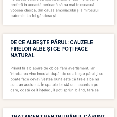
preferă în această perioadă să nu mai folosească
vopsea clasică, din cauza amoniacului și a mirosului
puternic. La fel gândesc și
DE CE ALBEȘTE PĂRUL: CAUZELE
FIRELOR ALBE ȘI CE POȚI FACE
NATURAL
Primul fir alb apare de obicei fără avertisment, iar
întrebarea vine imediat după: de ce albește părul și se
poate face ceva? Vestea bună este că firele albe nu
sunt un accident. În spatele lor stă un mecanism pe
care, odată ce îl înțelegi, îl poți sprijini blând, fără să
TRATAMENT PENTRU PĂRUL CĂRUNT