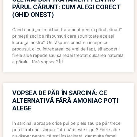
PĂRUL CĂRUNT: CUM ALEGI CORECT
(GHID ONEST)
Când cauți „cel mai bun tratament pentru părul cărunt”,
primești zeci de răspunsuri care spun toate același
lucru: „al nostru”. Un răspuns onest nu începe cu
produsul, ci cu întrebarea: ce vrei de fapt, să acoperi
firele albe repede sau să redai treptat culoarea naturală
a părului, fără vopsea? Îți
VOPSEA DE PĂR ÎN SARCINĂ: CE
ALTERNATIVĂ FĂRĂ AMONIAC POȚI
ALEGE
În sarcină, aproape orice pui pe piele sau pe păr trece
prin filtrul unei singure întrebări: este sigur? Firele albe
nu dispar pentru că ești însărcinată, dar multe femei