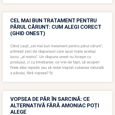
CEL MAI BUN TRATAMENT PENTRU
PĂRUL CĂRUNT: CUM ALEGI CORECT
(GHID ONEST)
Când cauți „cel mai bun tratament pentru părul cărunt”,
primești zeci de răspunsuri care spun toate același
lucru: „al nostru”. Un răspuns onest nu începe cu
produsul, ci cu întrebarea: ce vrei de fapt, să acoperi
firele albe repede sau să redai treptat culoarea naturală
a părului, fără vopsea? Îți
VOPSEA DE PĂR ÎN SARCINĂ: CE
ALTERNATIVĂ FĂRĂ AMONIAC POȚI
ALEGE