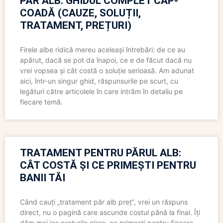
PĂR ALB: GHIDUL COMPLET CAP-
COADĂ (CAUZE, SOLUȚII,
TRATAMENT, PREȚURI)
Firele albe ridică mereu aceleași întrebări: de ce au
apărut, dacă se pot da înapoi, ce e de făcut dacă nu
vrei vopsea și cât costă o soluție serioasă. Am adunat
aici, într-un singur ghid, răspunsurile pe scurt, cu
legături către articolele în care intrăm în detaliu pe
fiecare temă.
TRATAMENT PENTRU PĂRUL ALB:
CÂT COSTĂ ȘI CE PRIMEȘTI PENTRU
BANII TĂI
Când cauți „tratament păr alb preț”, vrei un răspuns
direct, nu o pagină care ascunde costul până la final. Îți
dăm mai jos prețurile clare, ce primești pentru fiecare