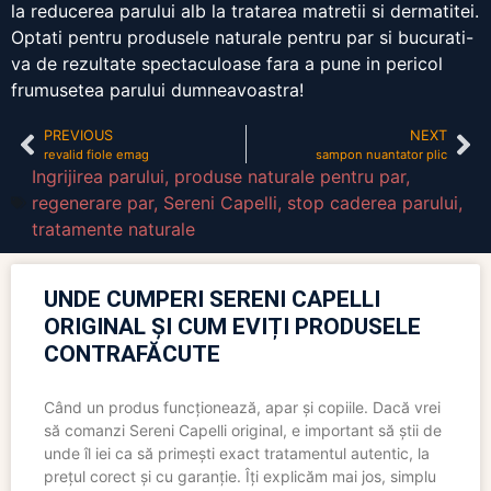
la reducerea parului alb la tratarea matretii si dermatitei.
Optati pentru produsele naturale pentru par si bucurati-
va de rezultate spectaculoase fara a pune in pericol
frumusetea parului dumneavoastra!
PREVIOUS
NEXT
revalid fiole emag
sampon nuantator plic
Ingrijirea parului
,
produse naturale pentru par
,
regenerare par
,
Sereni Capelli
,
stop caderea parului
,
tratamente naturale
UNDE CUMPERI SERENI CAPELLI
ORIGINAL ȘI CUM EVIȚI PRODUSELE
CONTRAFĂCUTE
Când un produs funcționează, apar și copiile. Dacă vrei
să comanzi Sereni Capelli original, e important să știi de
unde îl iei ca să primești exact tratamentul autentic, la
prețul corect și cu garanție. Îți explicăm mai jos, simplu