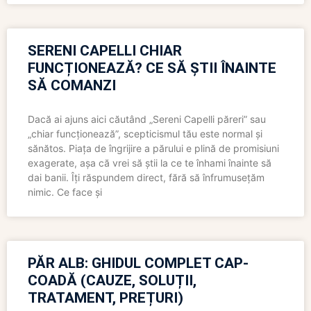
SERENI CAPELLI CHIAR
FUNCȚIONEAZĂ? CE SĂ ȘTII ÎNAINTE
SĂ COMANZI
Dacă ai ajuns aici căutând „Sereni Capelli păreri” sau
„chiar funcționează”, scepticismul tău este normal și
sănătos. Piața de îngrijire a părului e plină de promisiuni
exagerate, așa că vrei să știi la ce te înhami înainte să
dai banii. Îți răspundem direct, fără să înfrumusețăm
nimic. Ce face și
PĂR ALB: GHIDUL COMPLET CAP-
COADĂ (CAUZE, SOLUȚII,
TRATAMENT, PREȚURI)