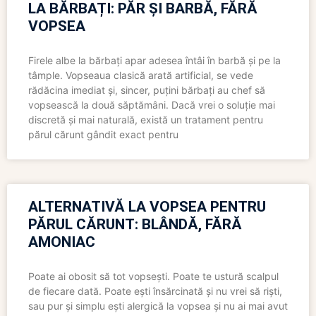
LA BĂRBAȚI: PĂR ȘI BARBĂ, FĂRĂ
VOPSEA
Firele albe la bărbați apar adesea întâi în barbă și pe la
tâmple. Vopseaua clasică arată artificial, se vede
rădăcina imediat și, sincer, puțini bărbați au chef să
vopsească la două săptămâni. Dacă vrei o soluție mai
discretă și mai naturală, există un tratament pentru
părul cărunt gândit exact pentru
ALTERNATIVĂ LA VOPSEA PENTRU
PĂRUL CĂRUNT: BLÂNDĂ, FĂRĂ
AMONIAC
Poate ai obosit să tot vopsești. Poate te ustură scalpul
de fiecare dată. Poate ești însărcinată și nu vrei să riști,
sau pur și simplu ești alergică la vopsea și nu ai mai avut