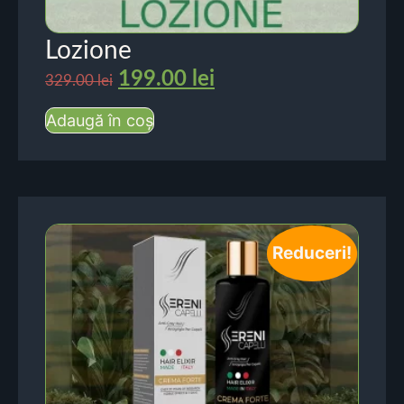
Lozione
199.00
lei
329.00
lei
Adaugă în coș
Reduceri!