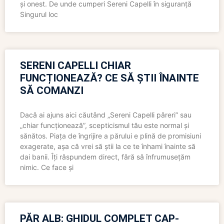
și onest. De unde cumperi Sereni Capelli în siguranță
Singurul loc
SERENI CAPELLI CHIAR
FUNCȚIONEAZĂ? CE SĂ ȘTII ÎNAINTE
SĂ COMANZI
Dacă ai ajuns aici căutând „Sereni Capelli păreri” sau
„chiar funcționează”, scepticismul tău este normal și
sănătos. Piața de îngrijire a părului e plină de promisiuni
exagerate, așa că vrei să știi la ce te înhami înainte să
dai banii. Îți răspundem direct, fără să înfrumusețăm
nimic. Ce face și
PĂR ALB: GHIDUL COMPLET CAP-