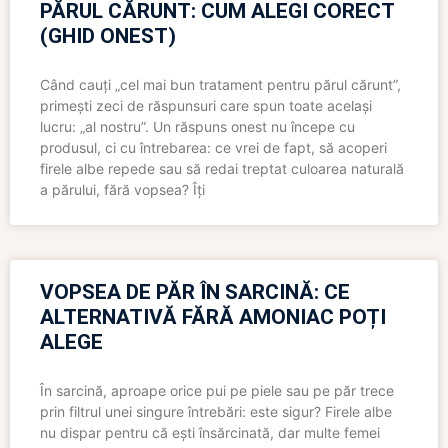
PĂRUL CĂRUNT: CUM ALEGI CORECT
(GHID ONEST)
Când cauți „cel mai bun tratament pentru părul cărunt”,
primești zeci de răspunsuri care spun toate același
lucru: „al nostru”. Un răspuns onest nu începe cu
produsul, ci cu întrebarea: ce vrei de fapt, să acoperi
firele albe repede sau să redai treptat culoarea naturală
a părului, fără vopsea? Îți
VOPSEA DE PĂR ÎN SARCINĂ: CE
ALTERNATIVĂ FĂRĂ AMONIAC POȚI
ALEGE
În sarcină, aproape orice pui pe piele sau pe păr trece
prin filtrul unei singure întrebări: este sigur? Firele albe
nu dispar pentru că ești însărcinată, dar multe femei