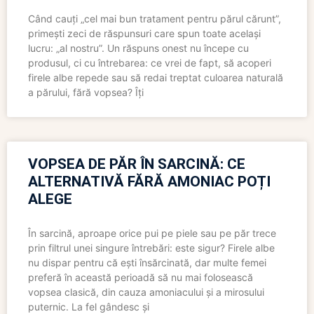
Când cauți „cel mai bun tratament pentru părul cărunt”,
primești zeci de răspunsuri care spun toate același
lucru: „al nostru”. Un răspuns onest nu începe cu
produsul, ci cu întrebarea: ce vrei de fapt, să acoperi
firele albe repede sau să redai treptat culoarea naturală
a părului, fără vopsea? Îți
VOPSEA DE PĂR ÎN SARCINĂ: CE
ALTERNATIVĂ FĂRĂ AMONIAC POȚI
ALEGE
În sarcină, aproape orice pui pe piele sau pe păr trece
prin filtrul unei singure întrebări: este sigur? Firele albe
nu dispar pentru că ești însărcinată, dar multe femei
preferă în această perioadă să nu mai folosească
vopsea clasică, din cauza amoniacului și a mirosului
puternic. La fel gândesc și