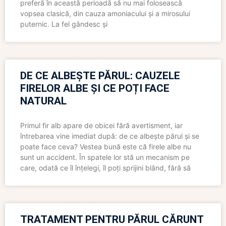
preferă în această perioadă să nu mai folosească
vopsea clasică, din cauza amoniacului și a mirosului
puternic. La fel gândesc și
DE CE ALBEȘTE PĂRUL: CAUZELE
FIRELOR ALBE ȘI CE POȚI FACE
NATURAL
Primul fir alb apare de obicei fără avertisment, iar
întrebarea vine imediat după: de ce albește părul și se
poate face ceva? Vestea bună este că firele albe nu
sunt un accident. În spatele lor stă un mecanism pe
care, odată ce îl înțelegi, îl poți sprijini blând, fără să
TRATAMENT PENTRU PĂRUL CĂRUNT