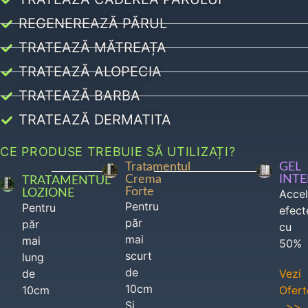
REGENEREAZĂ PĂRUL
TRATEAZĂ MĂTREAȚA
TRATEAZĂ ALOPECIA
TRATEAZĂ BARBA
TRATEAZĂ DERMATITA
CE PRODUSE TREBUIE SĂ UTILIZAȚI?
Tratamentul
GEL
Crema
INT
TRATAMENTUL
Forte
LOZIONE
Acce
Pentru
Pentru
efect
păr
păr
cu
mai
mai
50%
scurt
lung
de
de
Vezi
10cm
10cm
Ofert
Si
>>