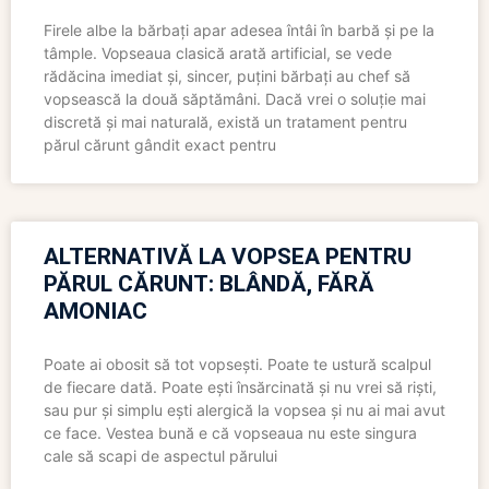
Firele albe la bărbați apar adesea întâi în barbă și pe la
tâmple. Vopseaua clasică arată artificial, se vede
rădăcina imediat și, sincer, puțini bărbați au chef să
vopsească la două săptămâni. Dacă vrei o soluție mai
discretă și mai naturală, există un tratament pentru
părul cărunt gândit exact pentru
ALTERNATIVĂ LA VOPSEA PENTRU
PĂRUL CĂRUNT: BLÂNDĂ, FĂRĂ
AMONIAC
Poate ai obosit să tot vopsești. Poate te ustură scalpul
de fiecare dată. Poate ești însărcinată și nu vrei să riști,
sau pur și simplu ești alergică la vopsea și nu ai mai avut
ce face. Vestea bună e că vopseaua nu este singura
cale să scapi de aspectul părului