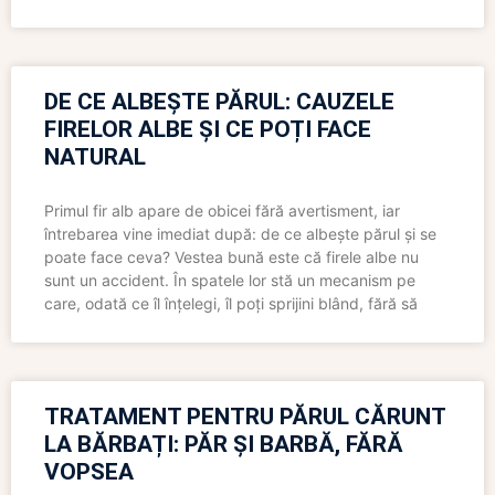
DE CE ALBEȘTE PĂRUL: CAUZELE
FIRELOR ALBE ȘI CE POȚI FACE
NATURAL
Primul fir alb apare de obicei fără avertisment, iar
întrebarea vine imediat după: de ce albește părul și se
poate face ceva? Vestea bună este că firele albe nu
sunt un accident. În spatele lor stă un mecanism pe
care, odată ce îl înțelegi, îl poți sprijini blând, fără să
TRATAMENT PENTRU PĂRUL CĂRUNT
LA BĂRBAȚI: PĂR ȘI BARBĂ, FĂRĂ
VOPSEA