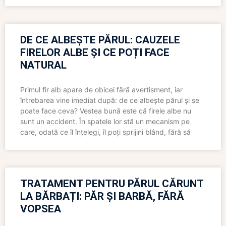
DE CE ALBEȘTE PĂRUL: CAUZELE
FIRELOR ALBE ȘI CE POȚI FACE
NATURAL
Primul fir alb apare de obicei fără avertisment, iar
întrebarea vine imediat după: de ce albește părul și se
poate face ceva? Vestea bună este că firele albe nu
sunt un accident. În spatele lor stă un mecanism pe
care, odată ce îl înțelegi, îl poți sprijini blând, fără să
TRATAMENT PENTRU PĂRUL CĂRUNT
LA BĂRBAȚI: PĂR ȘI BARBĂ, FĂRĂ
VOPSEA