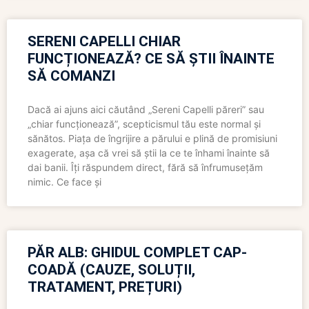
SERENI CAPELLI CHIAR
FUNCȚIONEAZĂ? CE SĂ ȘTII ÎNAINTE
SĂ COMANZI
Dacă ai ajuns aici căutând „Sereni Capelli păreri” sau
„chiar funcționează”, scepticismul tău este normal și
sănătos. Piața de îngrijire a părului e plină de promisiuni
exagerate, așa că vrei să știi la ce te înhami înainte să
dai banii. Îți răspundem direct, fără să înfrumusețăm
nimic. Ce face și
PĂR ALB: GHIDUL COMPLET CAP-
COADĂ (CAUZE, SOLUȚII,
TRATAMENT, PREȚURI)