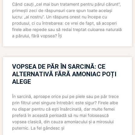
Când cauți „cel mai bun tratament pentru părul cărunt”,
primești zeci de răspunsuri care spun toate același
lucru: „al nostru”. Un răspuns onest nu începe cu
produsul, ci cu întrebarea: ce vrei de fapt, să acoperi
firele albe repede sau să redai treptat culoarea naturală
a părului, fără vopsea? Îți
VOPSEA DE PĂR ÎN SARCINĂ: CE
ALTERNATIVĂ FĂRĂ AMONIAC POȚI
ALEGE
În sarcină, aproape orice pui pe piele sau pe păr trece
prin filtrul unei singure întrebări: este sigur? Firele albe
nu dispar pentru că ești însărcinată, dar multe femei
preferă în această perioadă să nu mai folosească
vopsea clasică, din cauza amoniacului și a mirosului
puternic. La fel gândesc și