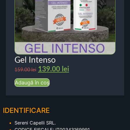
Gel Intenso
139.00
lei
159.00
lei
Adaugă în coș
IDENTIFICARE
Sereni Capelli SRL.
CODICE FISCALE: IT00343169991