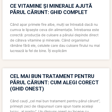
CE VITAMINE ȘI MINERALE AJUTĂ
PĂRUL CĂRUNT: GHID COMPLET
Când apar primele fire albe, mulți se întreabă dacă nu
cumva le lipsește ceva din alimentație. Întrebarea este
corectă: producția de culoare a părului depinde direct
de câteva vitamine și minerale. Când organismul
rămâne fără ele, celulele care dau culoare firului nu mai
lucrează la fel de bine. Îți explicăm
CEL MAI BUN TRATAMENT PENTRU
PĂRUL CĂRUNT: CUM ALEGI CORECT
(GHID ONEST)
Când cauți „cel mai bun tratament pentru părul cărunt”,
primești zeci de răspunsuri care spun toate același
lucru: „al nostru”. Un răspuns onest nu începe cu