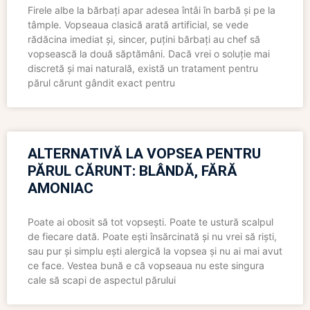
Firele albe la bărbați apar adesea întâi în barbă și pe la
tâmple. Vopseaua clasică arată artificial, se vede
rădăcina imediat și, sincer, puțini bărbați au chef să
vopsească la două săptămâni. Dacă vrei o soluție mai
discretă și mai naturală, există un tratament pentru
părul cărunt gândit exact pentru
ALTERNATIVĂ LA VOPSEA PENTRU
PĂRUL CĂRUNT: BLÂNDĂ, FĂRĂ
AMONIAC
Poate ai obosit să tot vopsești. Poate te ustură scalpul
de fiecare dată. Poate ești însărcinată și nu vrei să riști,
sau pur și simplu ești alergică la vopsea și nu ai mai avut
ce face. Vestea bună e că vopseaua nu este singura
cale să scapi de aspectul părului