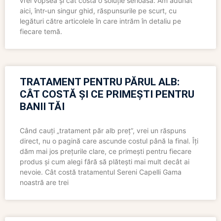
vrei vopsea și cât costă o soluție serioasă. Am adunat
aici, într-un singur ghid, răspunsurile pe scurt, cu
legături către articolele în care intrăm în detaliu pe
fiecare temă.
TRATAMENT PENTRU PĂRUL ALB:
CÂT COSTĂ ȘI CE PRIMEȘTI PENTRU
BANII TĂI
Când cauți „tratament păr alb preț”, vrei un răspuns
direct, nu o pagină care ascunde costul până la final. Îți
dăm mai jos prețurile clare, ce primești pentru fiecare
produs și cum alegi fără să plătești mai mult decât ai
nevoie. Cât costă tratamentul Sereni Capelli Gama
noastră are trei