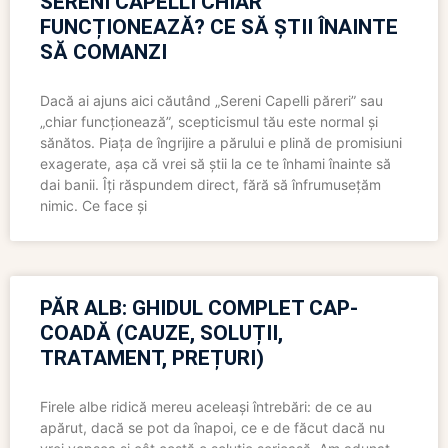
SERENI CAPELLI CHIAR
FUNCȚIONEAZĂ? CE SĂ ȘTII ÎNAINTE
SĂ COMANZI
Dacă ai ajuns aici căutând „Sereni Capelli păreri” sau
„chiar funcționează”, scepticismul tău este normal și
sănătos. Piața de îngrijire a părului e plină de promisiuni
exagerate, așa că vrei să știi la ce te înhami înainte să
dai banii. Îți răspundem direct, fără să înfrumusețăm
nimic. Ce face și
PĂR ALB: GHIDUL COMPLET CAP-
COADĂ (CAUZE, SOLUȚII,
TRATAMENT, PREȚURI)
Firele albe ridică mereu aceleași întrebări: de ce au
apărut, dacă se pot da înapoi, ce e de făcut dacă nu