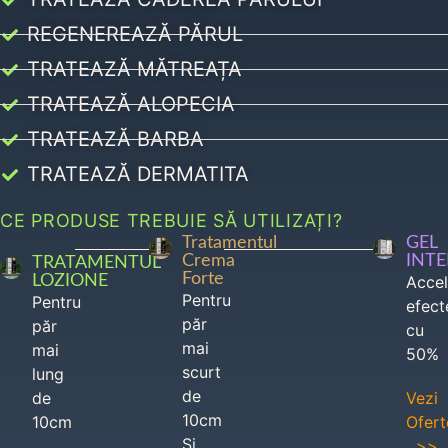
REGENEREAZĂ PĂRUL
TRATEAZĂ MĂTREAȚA
TRATEAZĂ ALOPECIA
TRATEAZĂ BARBA
TRATEAZĂ DERMATITA
CE PRODUSE TREBUIE SĂ UTILIZAȚI?
Tratamentul
GEL
Crema
INT
TRATAMENTUL
Forte
LOZIONE
Acce
Pentru
Pentru
efect
păr
păr
cu
mai
mai
50%
scurt
lung
de
de
Vezi
10cm
10cm
Ofert
Si
>>