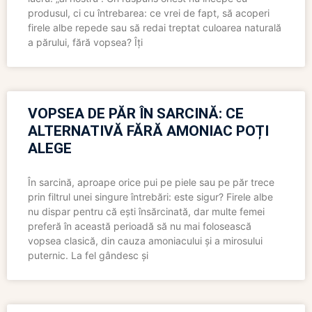
produsul, ci cu întrebarea: ce vrei de fapt, să acoperi
firele albe repede sau să redai treptat culoarea naturală
a părului, fără vopsea? Îți
VOPSEA DE PĂR ÎN SARCINĂ: CE
ALTERNATIVĂ FĂRĂ AMONIAC POȚI
ALEGE
În sarcină, aproape orice pui pe piele sau pe păr trece
prin filtrul unei singure întrebări: este sigur? Firele albe
nu dispar pentru că ești însărcinată, dar multe femei
preferă în această perioadă să nu mai folosească
vopsea clasică, din cauza amoniacului și a mirosului
puternic. La fel gândesc și