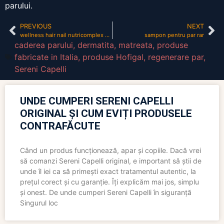
parului.
PREVIOUS
NEXT
wellness hair nail nutricomplex ??????
sampon pentru par rar
caderea parului
,
dermatita
,
matreata
,
produse
fabricate in Italia
,
produse Hofigal
,
regenerare par
,
Sereni Capelli
UNDE CUMPERI SERENI CAPELLI
ORIGINAL ȘI CUM EVIȚI PRODUSELE
CONTRAFĂCUTE
Când un produs funcționează, apar și copiile. Dacă vrei
să comanzi Sereni Capelli original, e important să știi de
unde îl iei ca să primești exact tratamentul autentic, la
prețul corect și cu garanție. Îți explicăm mai jos, simplu
și onest. De unde cumperi Sereni Capelli în siguranță
Singurul loc