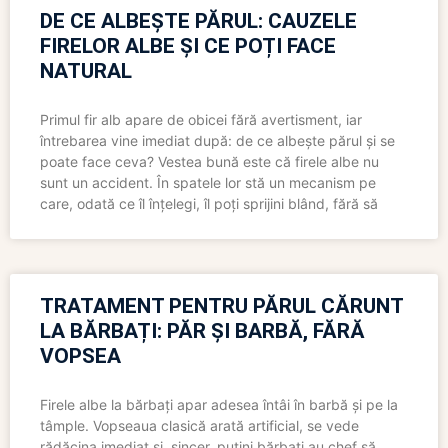
DE CE ALBEȘTE PĂRUL: CAUZELE
FIRELOR ALBE ȘI CE POȚI FACE
NATURAL
Primul fir alb apare de obicei fără avertisment, iar
întrebarea vine imediat după: de ce albește părul și se
poate face ceva? Vestea bună este că firele albe nu
sunt un accident. În spatele lor stă un mecanism pe
care, odată ce îl înțelegi, îl poți sprijini blând, fără să
TRATAMENT PENTRU PĂRUL CĂRUNT
LA BĂRBAȚI: PĂR ȘI BARBĂ, FĂRĂ
VOPSEA
Firele albe la bărbați apar adesea întâi în barbă și pe la
tâmple. Vopseaua clasică arată artificial, se vede
rădăcina imediat și, sincer, puțini bărbați au chef să