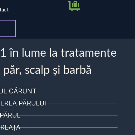
tact
 1 în lume la tratamente
 păr, scalp și barbă
UL CĂRUNT
EREA PĂRULUI
PĂRUL
REAȚA