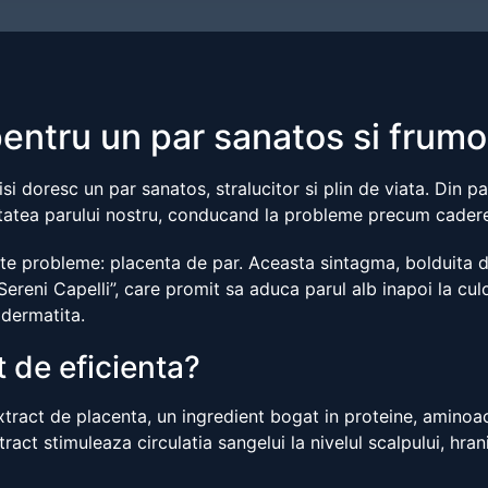
pentru un par sanatos si frum
si doresc un par sanatos, stralucitor si plin de viata. Din p
tatea parului nostru, conducand la probleme precum caderea,
ste probleme: placenta de par. Aceasta sintagma, bolduita de 
„Sereni Capelli”, care promit sa aduca parul alb inapoi la cu
 dermatita.
t de eficienta?
tract de placenta, un ingredient bogat in proteine, aminoaci
ract stimuleaza circulatia sangelui la nivelul scalpului, hran