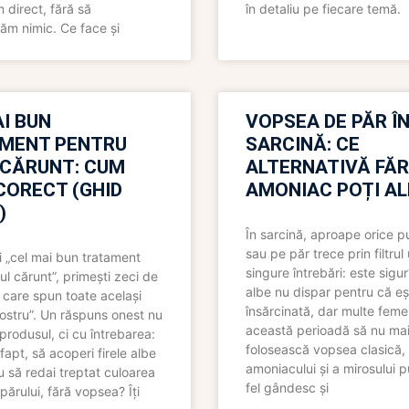
direct, fără să
în detaliu pe fiecare temă.
ăm nimic. Ce face și
I BUN
VOPSEA DE PĂR Î
MENT PENTRU
SARCINĂ: CE
 CĂRUNT: CUM
ALTERNATIVĂ FĂ
CORECT (GHID
AMONIAC POȚI A
)
În sarcină, aproape orice pu
sau pe păr trece prin filtrul
 „cel mai bun tratament
singure întrebări: este sigur
ul cărunt”, primești zeci de
albe nu dispar pentru că eș
 care spun toate același
însărcinată, dar multe femei
 nostru”. Un răspuns onest nu
această perioadă să nu ma
produsul, ci cu întrebarea:
folosească vopsea clasică,
fapt, să acoperi firele albe
amoniacului și a mirosului p
 să redai treptat culoarea
fel gândesc și
părului, fără vopsea? Îți