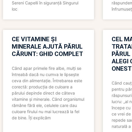
Sereni Capelli în siguranță Singurul
răspundem 
loc
înfrumuseț
CE VITAMINE ȘI
CEL MA
MINERALE AJUTĂ PĂRUL
TRATA
CĂRUNT: GHID COMPLET
PĂRUL
ALEGI 
ONEST
Când apar primele fire albe, mulți se
întreabă dacă nu cumva le lipsește
ceva din alimentație. Întrebarea este
Când cauți
corectă: producția de culoare a
pentru păr
părului depinde direct de câteva
răspunsuri
vitamine și minerale. Când organismul
lucru: „al
rămâne fără ele, celulele care dau
începe cu 
culoare firului nu mai lucrează la fel
ce vrei de 
de bine. Îți explicăm
repede sau
naturală a 