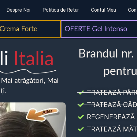
Despre Noi
Politica de Retur
Contul Meu
Con
Crema Forte
OFERTE Gel Intenso
Brandul nr.
li
Italia
pentru
, Mai atrăgători, Mai
ți.
TRATEAZĂ PĂR
TRATEAZĂ CĂD
REGENEREAZĂ 
TRATEAZĂ MĂT