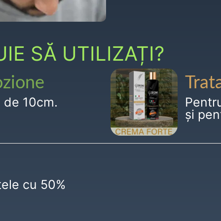
E SĂ UTILIZAȚI?
ozione
Trat
g de 10cm.
Pentr
și pen
ctele cu 50%