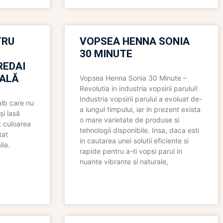
TRU
VOPSEA HENNA SONIA
30 MINUTE
REDAI
ALĂ
Vopsea Henna Sonia 30 Minute –
Revolutia in industria vopsirii parului!
Industria vopsirii parului a evoluat de-
alb care nu
a lungul timpului, iar in prezent exista
și lasă
o mare varietate de produse si
t culoarea
tehnologii disponibile. Insa, daca esti
tat
in cautarea unei solutii eficiente si
lia.
rapide pentru a-ti vopsi parul in
nuante vibrante si naturale,