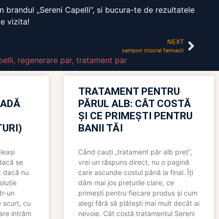
n brandul „Sereni Capelli”, si bucura-te de rezultatele
e vizita!
NEXT
sampon nizoral farmacii
elli
,
regenerare par
,
tratament par
TRATAMENT PENTRU
OADĂ
PĂRUL ALB: CÂT COSTĂ
ȘI CE PRIMEȘTI PENTRU
URI)
BANII TĂI
leași
Când cauți „tratament păr alb preț”,
 dacă se
vrei un răspuns direct, nu o pagină
t dacă nu
care ascunde costul până la final. Îți
oluție
dăm mai jos prețurile clare, ce
tr-un
primești pentru fiecare produs și cum
 scurt, cu
alegi fără să plătești mai mult decât ai
care intrăm
nevoie. Cât costă tratamentul Sereni