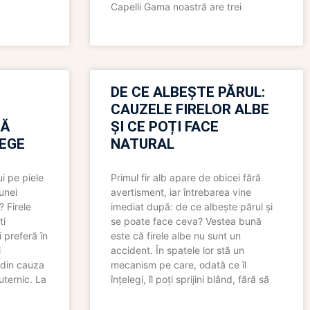
Capelli Gama noastră are trei
N
DE CE ALBEȘTE PĂRUL:
CAUZELE FIRELOR ALBE
RĂ
ȘI CE POȚI FACE
LEGE
NATURAL
i pe piele
Primul fir alb apare de obicei fără
 unei
avertisment, iar întrebarea vine
? Firele
imediat după: de ce albește părul și
ti
se poate face ceva? Vestea bună
 preferă în
este că firele albe nu sunt un
i
accident. În spatele lor stă un
 din cauza
mecanism pe care, odată ce îl
uternic. La
înțelegi, îl poți sprijini blând, fără să