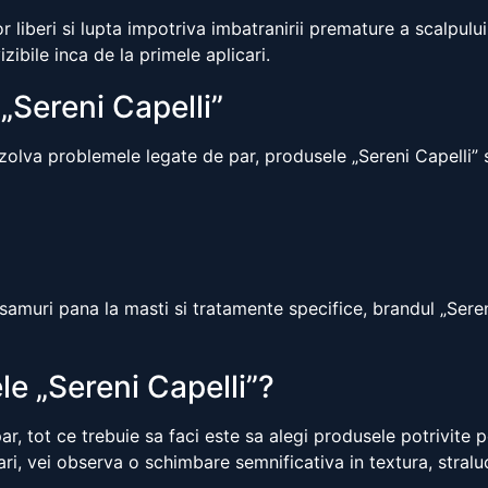
r liberi si lupta impotriva imbatranirii premature a scalpulu
zibile inca de la primele aplicari.
 „Sereni Capelli”
ezolva problemele legate de par, produsele „Sereni Capelli” su
uri pana la masti si tratamente specifice, brandul „Sereni 
e „Sereni Capelli”?
r, tot ce trebuie sa faci este sa alegi produsele potrivite p
ari, vei observa o schimbare semnificativa in textura, stralu