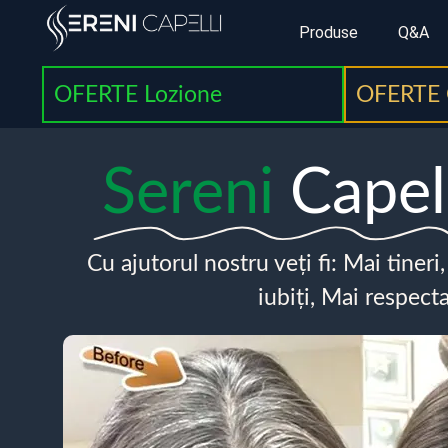
Produse
Q&A
OFERTE Lozione
OFERTE 
Sereni
Capel
Cu ajutorul nostru veți fi: Mai tineri
iubiți, Mai respecta