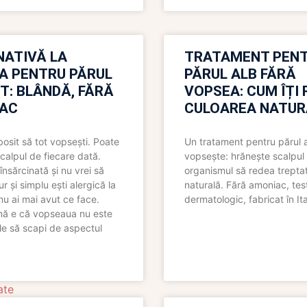
NATIVĂ LA
TRATAMENT PEN
A PENTRU PĂRUL
PĂRUL ALB FĂRĂ
T: BLÂNDĂ, FĂRĂ
VOPSEA: CUM ÎȚI 
AC
CULOAREA NATUR
bosit să tot vopsești. Poate
Un tratament pentru părul 
scalpul de fiecare dată.
vopsește: hrănește scalpul 
însărcinată și nu vrei să
organismul să redea trepta
pur și simplu ești alergică la
naturală. Fără amoniac, tes
nu ai mai avut ce face.
dermatologic, fabricat în Ita
nă e că vopseaua nu este
le să scapi de aspectul
ate