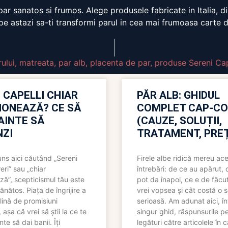
ar sanatos si frumos. Alege produsele fabricate in Italia, di
pe astazi sa-ti transformi parul in cea mai frumoasa carte d
rului
,
matreata
,
par alb
,
placenta de par
,
produse Sereni Cap
 CAPELLI CHIAR
PĂR ALB: GHIDUL
IONEAZĂ? CE SĂ
COMPLET CAP-C
NAINTE SĂ
(CAUZE, SOLUȚII,
ZI
TRATAMENT, PREȚ
uns aici căutând „Sereni
Firele albe ridică mereu ace
eri” sau „chiar
întrebări: de ce au apărut,
ză”, scepticismul tău este
pot da înapoi, ce e de făcu
ănătos. Piața de îngrijire a
vrei vopsea și cât costă o s
lină de promisiuni
serioasă. Am adunat aici, în
așa că vrei să știi la ce te
singur ghid, răspunsurile pe
nte să dai banii. Îți
legături către articolele în 