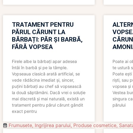
TRATAMENT PENTRU
ALTER
PĂRUL CĂRUNT LA
VOPSE
BĂRBAȚI: PĂR ȘI BARBĂ,
CĂRUN
FĂRĂ VOPSEA
AMONI
Firele albe la bărbați apar adesea
Poate ai o
întâi în barbă și pe la tâmple.
te ustură 
Vopseaua clasică arată artificial, se
Poate ești 
vede rădăcina imediat și, sincer,
riști, sau 
puțini bărbați au chef să vopsească
vopsea și 
la două săptămâni. Dacă vrei o soluție
Vestea bu
mai discretă și mai naturală, există un
singura ca
tratament pentru părul cărunt gândit
părului
exact pentru
Frumusete
,
Ingrijirea parului
,
Produse cosmetice
,
Sanat