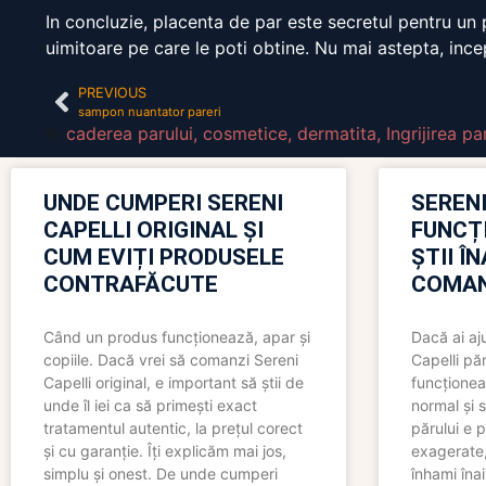
In concluzie, placenta de par este secretul pentru un p
uimitoare pe care le poti obtine. Nu mai astepta, ince
PREVIOUS
sampon nuantator pareri
caderea parului
,
cosmetice
,
dermatita
,
Ingrijirea pa
UNDE CUMPERI SERENI
SERENI
CAPELLI ORIGINAL ȘI
FUNCȚ
CUM EVIȚI PRODUSELE
ȘTII Î
CONTRAFĂCUTE
COMAN
Când un produs funcționează, apar și
Dacă ai aj
copiile. Dacă vrei să comanzi Sereni
Capelli păr
Capelli original, e important să știi de
funcționea
unde îl iei ca să primești exact
normal și s
tratamentul autentic, la prețul corect
părului e p
și cu garanție. Îți explicăm mai jos,
exagerate, 
simplu și onest. De unde cumperi
înhami înai