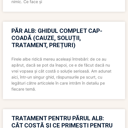
nimic. Ce face și
PĂR ALB: GHIDUL COMPLET CAP-
COADĂ (CAUZE, SOLUȚII,
TRATAMENT, PREȚURI)
Firele albe ridică mereu aceleași întrebări: de ce au
apărut, dacă se pot da înapoi, ce e de făcut dacă nu
vrei vopsea și cât costă o soluție serioasă. Am adunat
aici, într-un singur ghid, răspunsurile pe scurt, cu
legături către articolele în care intrăm în detaliu pe
fiecare temă.
TRATAMENT PENTRU PĂRUL ALB:
CÂT COSTĂ ȘI CE PRIMEȘTI PENTRU