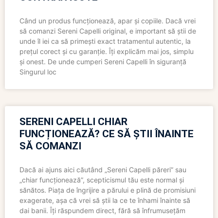
Când un produs funcționează, apar și copiile. Dacă vrei
să comanzi Sereni Capelli original, e important să știi de
unde îl iei ca să primești exact tratamentul autentic, la
prețul corect și cu garanție. Îți explicăm mai jos, simplu
și onest. De unde cumperi Sereni Capelli în siguranță
Singurul loc
SERENI CAPELLI CHIAR
FUNCȚIONEAZĂ? CE SĂ ȘTII ÎNAINTE
SĂ COMANZI
Dacă ai ajuns aici căutând „Sereni Capelli păreri” sau
„chiar funcționează”, scepticismul tău este normal și
sănătos. Piața de îngrijire a părului e plină de promisiuni
exagerate, așa că vrei să știi la ce te înhami înainte să
dai banii. Îți răspundem direct, fără să înfrumusețăm