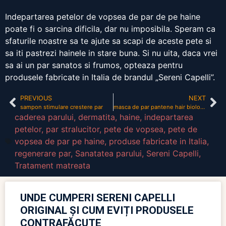
Indepartarea petelor de vopsea de par de pe haine
poate fi o sarcina dificila, dar nu imposibila. Speram ca
sfaturile noastre sa te ajute sa scapi de aceste pete si
sa iti pastrezi hainele in stare buna. Si nu uita, daca vrei
sa ai un par sanatos si frumos, opteaza pentru
produsele fabricate in Italia de brandul „Sereni Capelli”.
PREVIOUS
NEXT
sampon stimulare crestere par
masca de par pantene hair biology
caderea parului
,
dermatita
,
haine
,
indepartarea
petelor
,
par stralucitor
,
pete de vopsea
,
pete de
vopsea de par pe haine
,
produse fabricate in Italia
,
regenerare par
,
Sanatatea parului
,
Sereni Capelli
,
Tratament matreata
UNDE CUMPERI SERENI CAPELLI
ORIGINAL ȘI CUM EVIȚI PRODUSELE
CONTRAFĂCUTE