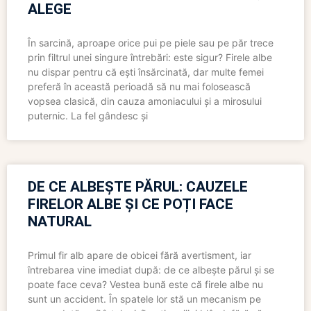
ALEGE
În sarcină, aproape orice pui pe piele sau pe păr trece
prin filtrul unei singure întrebări: este sigur? Firele albe
nu dispar pentru că ești însărcinată, dar multe femei
preferă în această perioadă să nu mai folosească
vopsea clasică, din cauza amoniacului și a mirosului
puternic. La fel gândesc și
DE CE ALBEȘTE PĂRUL: CAUZELE
FIRELOR ALBE ȘI CE POȚI FACE
NATURAL
Primul fir alb apare de obicei fără avertisment, iar
întrebarea vine imediat după: de ce albește părul și se
poate face ceva? Vestea bună este că firele albe nu
sunt un accident. În spatele lor stă un mecanism pe