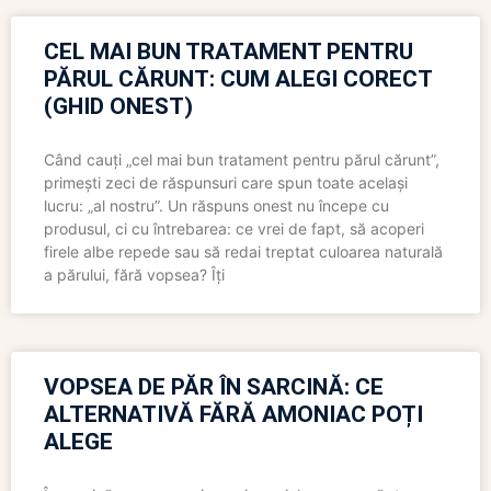
CEL MAI BUN TRATAMENT PENTRU
PĂRUL CĂRUNT: CUM ALEGI CORECT
(GHID ONEST)
Când cauți „cel mai bun tratament pentru părul cărunt”,
primești zeci de răspunsuri care spun toate același
lucru: „al nostru”. Un răspuns onest nu începe cu
produsul, ci cu întrebarea: ce vrei de fapt, să acoperi
firele albe repede sau să redai treptat culoarea naturală
a părului, fără vopsea? Îți
VOPSEA DE PĂR ÎN SARCINĂ: CE
ALTERNATIVĂ FĂRĂ AMONIAC POȚI
ALEGE