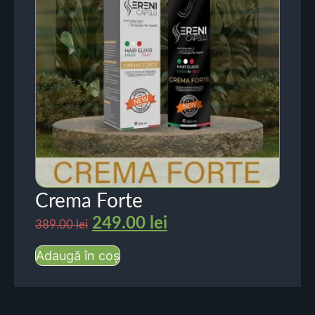
Crema Forte
249.00
lei
389.00
lei
Adaugă în coș