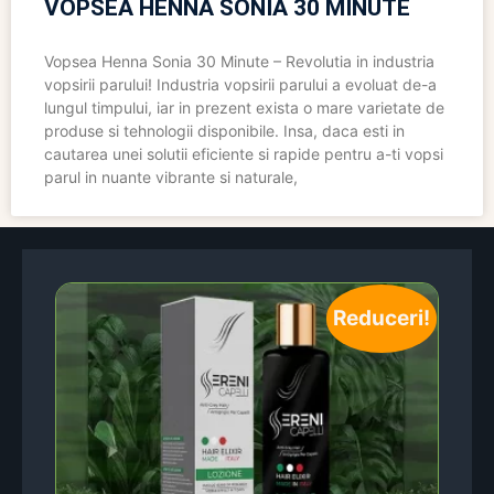
VOPSEA HENNA SONIA 30 MINUTE
Vopsea Henna Sonia 30 Minute – Revolutia in industria
vopsirii parului! Industria vopsirii parului a evoluat de-a
lungul timpului, iar in prezent exista o mare varietate de
produse si tehnologii disponibile. Insa, daca esti in
cautarea unei solutii eficiente si rapide pentru a-ti vopsi
parul in nuante vibrante si naturale,
Reduceri!