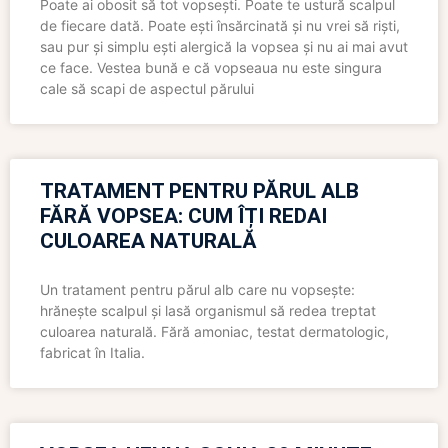
Poate ai obosit să tot vopsești. Poate te ustură scalpul
de fiecare dată. Poate ești însărcinată și nu vrei să riști,
sau pur și simplu ești alergică la vopsea și nu ai mai avut
ce face. Vestea bună e că vopseaua nu este singura
cale să scapi de aspectul părului
TRATAMENT PENTRU PĂRUL ALB
FĂRĂ VOPSEA: CUM ÎȚI REDAI
CULOAREA NATURALĂ
Un tratament pentru părul alb care nu vopsește:
hrănește scalpul și lasă organismul să redea treptat
culoarea naturală. Fără amoniac, testat dermatologic,
fabricat în Italia.