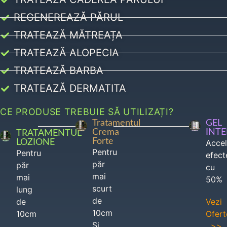
REGENEREAZĂ PĂRUL
TRATEAZĂ MĂTREAȚA
TRATEAZĂ ALOPECIA
TRATEAZĂ BARBA
TRATEAZĂ DERMATITA
CE PRODUSE TREBUIE SĂ UTILIZAȚI?
Tratamentul
GEL
Crema
INT
TRATAMENTUL
Forte
LOZIONE
Acce
Pentru
Pentru
efect
păr
păr
cu
mai
mai
50%
scurt
lung
de
de
Vezi
10cm
10cm
Ofert
Si
>>