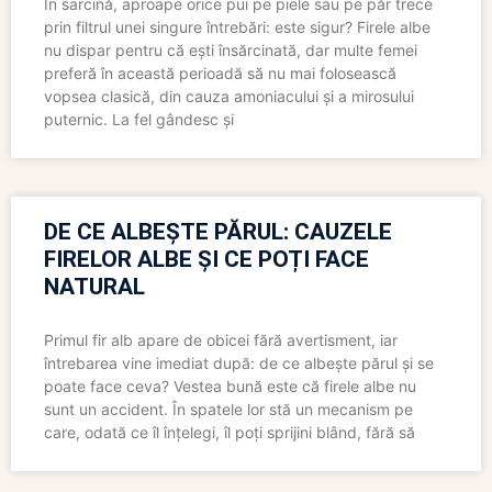
În sarcină, aproape orice pui pe piele sau pe păr trece
prin filtrul unei singure întrebări: este sigur? Firele albe
nu dispar pentru că ești însărcinată, dar multe femei
preferă în această perioadă să nu mai folosească
vopsea clasică, din cauza amoniacului și a mirosului
puternic. La fel gândesc și
DE CE ALBEȘTE PĂRUL: CAUZELE
FIRELOR ALBE ȘI CE POȚI FACE
NATURAL
Primul fir alb apare de obicei fără avertisment, iar
întrebarea vine imediat după: de ce albește părul și se
poate face ceva? Vestea bună este că firele albe nu
sunt un accident. În spatele lor stă un mecanism pe
care, odată ce îl înțelegi, îl poți sprijini blând, fără să