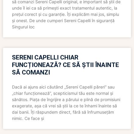
să comanzi Sereni Capelli original, e important să știi de
unde îl iei ca să primești exact tratamentul autentic, la
prețul corect și cu garanție. Îți explicăm mai jos, simplu
și onest. De unde cumperi Sereni Capelli în siguranță
Singurul loc
SERENI CAPELLI CHIAR
FUNCȚIONEAZĂ? CE SĂ ȘTII ÎNAINTE
SĂ COMANZI
Dacă ai ajuns aici căutând „Sereni Capelli păreri” sau
„chiar funcționează”, scepticismul tău este normal și
sănătos. Piața de îngrijire a părului e plină de promisiuni
exagerate, așa că vrei să știi la ce te înhami înainte să
dai banii. Îți răspundem direct, fără să înfrumusețăm
nimic. Ce face și