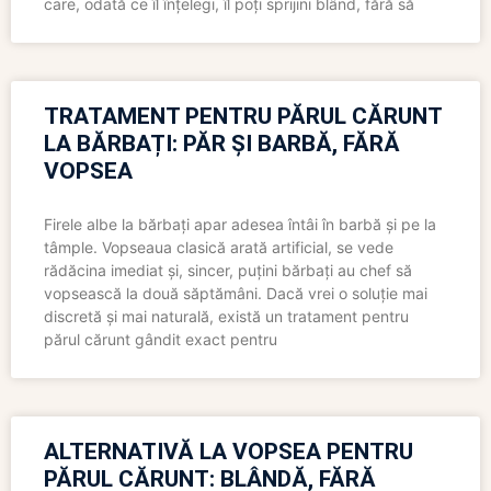
care, odată ce îl înțelegi, îl poți sprijini blând, fără să
TRATAMENT PENTRU PĂRUL CĂRUNT
LA BĂRBAȚI: PĂR ȘI BARBĂ, FĂRĂ
VOPSEA
Firele albe la bărbați apar adesea întâi în barbă și pe la
tâmple. Vopseaua clasică arată artificial, se vede
rădăcina imediat și, sincer, puțini bărbați au chef să
vopsească la două săptămâni. Dacă vrei o soluție mai
discretă și mai naturală, există un tratament pentru
părul cărunt gândit exact pentru
ALTERNATIVĂ LA VOPSEA PENTRU
PĂRUL CĂRUNT: BLÂNDĂ, FĂRĂ