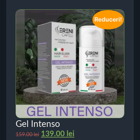
Reduceri!
Gel Intenso
139.00
lei
159.00
lei