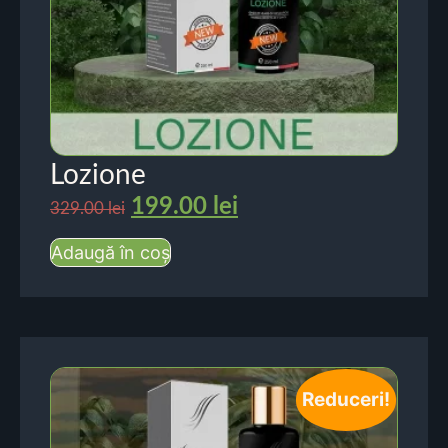
Lozione
199.00
lei
329.00
lei
Adaugă în coș
Reduceri!