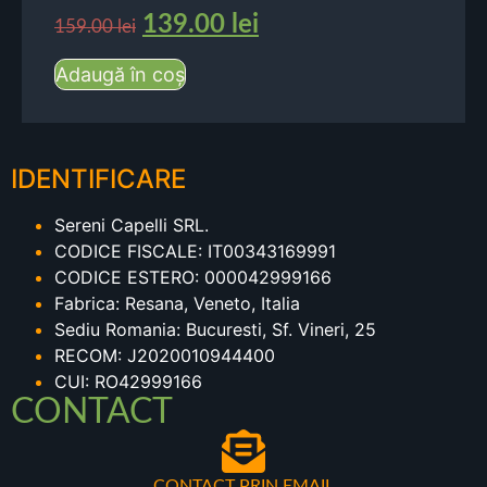
139.00
lei
159.00
lei
Adaugă în coș
IDENTIFICARE
Sereni Capelli SRL.
CODICE FISCALE: IT00343169991
CODICE ESTERO: 000042999166
Fabrica: Resana, Veneto, Italia
Sediu Romania: Bucuresti, Sf. Vineri, 25
RECOM: J2020010944400
CUI: RO42999166
CONTACT
CONTACT PRIN EMAIL