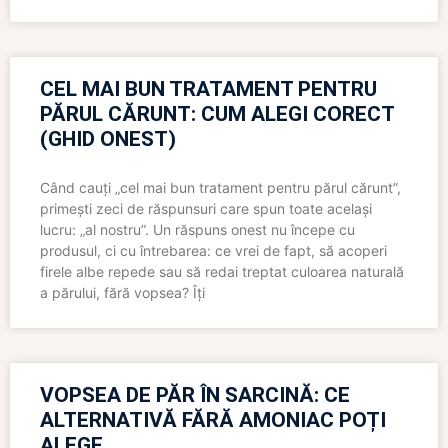
CEL MAI BUN TRATAMENT PENTRU
PĂRUL CĂRUNT: CUM ALEGI CORECT
(GHID ONEST)
Când cauți „cel mai bun tratament pentru părul cărunt”,
primești zeci de răspunsuri care spun toate același
lucru: „al nostru”. Un răspuns onest nu începe cu
produsul, ci cu întrebarea: ce vrei de fapt, să acoperi
firele albe repede sau să redai treptat culoarea naturală
a părului, fără vopsea? Îți
VOPSEA DE PĂR ÎN SARCINĂ: CE
ALTERNATIVĂ FĂRĂ AMONIAC POȚI
ALEGE