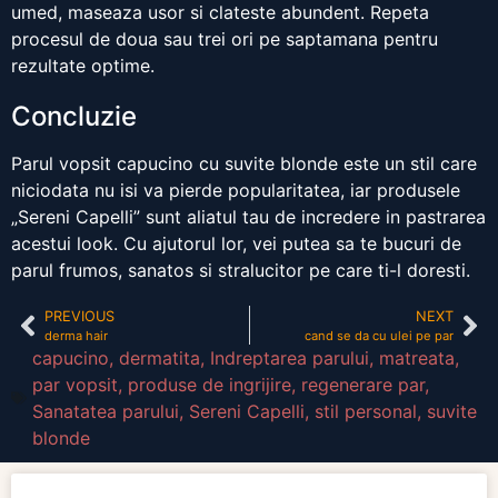
umed, maseaza usor si clateste abundent. Repeta
procesul de doua sau trei ori pe saptamana pentru
rezultate optime.
Concluzie
Parul vopsit capucino cu suvite blonde este un stil care
niciodata nu isi va pierde popularitatea, iar produsele
„Sereni Capelli” sunt aliatul tau de incredere in pastrarea
acestui look. Cu ajutorul lor, vei putea sa te bucuri de
parul frumos, sanatos si stralucitor pe care ti-l doresti.
PREVIOUS
NEXT
derma hair
cand se da cu ulei pe par
capucino
,
dermatita
,
Indreptarea parului
,
matreata
,
par vopsit
,
produse de ingrijire
,
regenerare par
,
Sanatatea parului
,
Sereni Capelli
,
stil personal
,
suvite
blonde