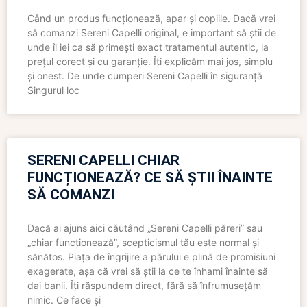
Când un produs funcționează, apar și copiile. Dacă vrei
să comanzi Sereni Capelli original, e important să știi de
unde îl iei ca să primești exact tratamentul autentic, la
prețul corect și cu garanție. Îți explicăm mai jos, simplu
și onest. De unde cumperi Sereni Capelli în siguranță
Singurul loc
SERENI CAPELLI CHIAR
FUNCȚIONEAZĂ? CE SĂ ȘTII ÎNAINTE
SĂ COMANZI
Dacă ai ajuns aici căutând „Sereni Capelli păreri” sau
„chiar funcționează”, scepticismul tău este normal și
sănătos. Piața de îngrijire a părului e plină de promisiuni
exagerate, așa că vrei să știi la ce te înhami înainte să
dai banii. Îți răspundem direct, fără să înfrumusețăm
nimic. Ce face și