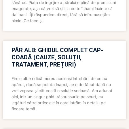
sănătos. Piața de îngrijire a părului e plină de promisiuni
exagerate, așa că vrei să știi la ce te înhami înainte să
dai banii. Îți răspundem direct, fără să înfrumusețăm
nimic. Ce face și
PĂR ALB: GHIDUL COMPLET CAP-
COADĂ (CAUZE, SOLUȚII,
TRATAMENT, PREȚURI)
Firele albe ridică mereu aceleași întrebări: de ce au
apărut, dacă se pot da înapoi, ce e de făcut dacă nu
vrei vopsea și cât costă o soluție serioasă. Am adunat
aici, într-un singur ghid, răspunsurile pe scurt, cu
legături către articolele în care intrăm în detaliu pe
fiecare temă.