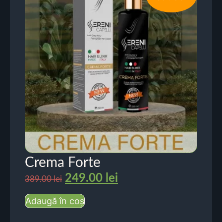
Crema Forte
249.00
lei
389.00
lei
Adaugă în coș