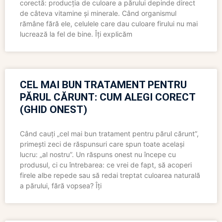
corectă: producția de culoare a părului depinde direct
de câteva vitamine și minerale. Când organismul
rămâne fără ele, celulele care dau culoare firului nu mai
lucrează la fel de bine. Îți explicăm
CEL MAI BUN TRATAMENT PENTRU
PĂRUL CĂRUNT: CUM ALEGI CORECT
(GHID ONEST)
Când cauți „cel mai bun tratament pentru părul cărunt”,
primești zeci de răspunsuri care spun toate același
lucru: „al nostru”. Un răspuns onest nu începe cu
produsul, ci cu întrebarea: ce vrei de fapt, să acoperi
firele albe repede sau să redai treptat culoarea naturală
a părului, fără vopsea? Îți