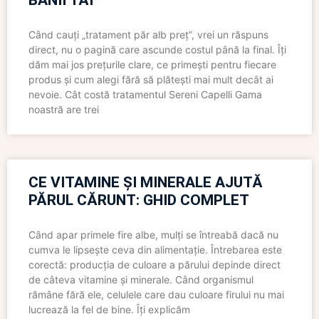
BANII TĂI
Când cauți „tratament păr alb preț”, vrei un răspuns
direct, nu o pagină care ascunde costul până la final. Îți
dăm mai jos prețurile clare, ce primești pentru fiecare
produs și cum alegi fără să plătești mai mult decât ai
nevoie. Cât costă tratamentul Sereni Capelli Gama
noastră are trei
CE VITAMINE ȘI MINERALE AJUTĂ
PĂRUL CĂRUNT: GHID COMPLET
Când apar primele fire albe, mulți se întreabă dacă nu
cumva le lipsește ceva din alimentație. Întrebarea este
corectă: producția de culoare a părului depinde direct
de câteva vitamine și minerale. Când organismul
rămâne fără ele, celulele care dau culoare firului nu mai
lucrează la fel de bine. Îți explicăm