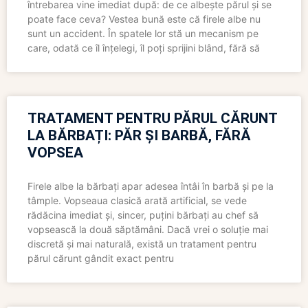
întrebarea vine imediat după: de ce albește părul și se
poate face ceva? Vestea bună este că firele albe nu
sunt un accident. În spatele lor stă un mecanism pe
care, odată ce îl înțelegi, îl poți sprijini blând, fără să
TRATAMENT PENTRU PĂRUL CĂRUNT
LA BĂRBAȚI: PĂR ȘI BARBĂ, FĂRĂ
VOPSEA
Firele albe la bărbați apar adesea întâi în barbă și pe la
tâmple. Vopseaua clasică arată artificial, se vede
rădăcina imediat și, sincer, puțini bărbați au chef să
vopsească la două săptămâni. Dacă vrei o soluție mai
discretă și mai naturală, există un tratament pentru
părul cărunt gândit exact pentru