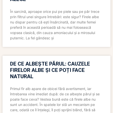
În sarcină, aproape orice pui pe piele sau pe păr trece
prin filtrul unei singure întrebări: este sigur? Firele albe
nu dispar pentru că ești însărcinată, dar multe femei
preferă în această perioadă să nu mai folosească
vopsea clasică, din cauza amoniacului și a mirosului
puternic. La fel gândesc și
DE CE ALBEȘTE PĂRUL: CAUZELE
FIRELOR ALBE ȘI CE POȚI FACE
NATURAL
Primul fir alb apare de obicei fără avertisment, iar
întrebarea vine imediat după: de ce albește părul și se
poate face ceva? Vestea bună este că firele albe nu
sunt un accident. În spatele lor stă un mecanism pe
care, odată ce îl înțelegi, îl poți sprijini blând, fără să