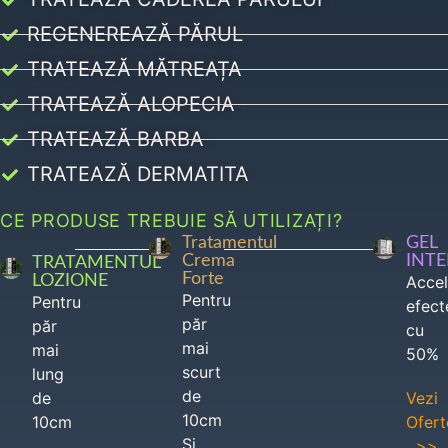
REGENEREAZĂ PĂRUL
TRATEAZĂ MĂTREAȚA
TRATEAZĂ ALOPECIA
TRATEAZĂ BARBA
TRATEAZĂ DERMATITA
CE PRODUSE TREBUIE SĂ UTILIZAȚI?
Tratamentul
GEL
Crema
INT
TRATAMENTUL
Forte
LOZIONE
Acce
Pentru
Pentru
efect
păr
păr
cu
mai
mai
50%
scurt
lung
de
de
Vezi
10cm
10cm
Ofert
Si
>>