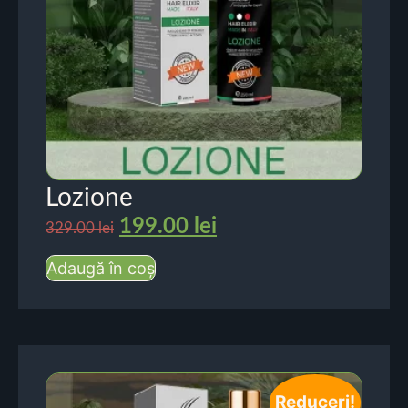
Lozione
199.00
lei
329.00
lei
Adaugă în coș
Reduceri!