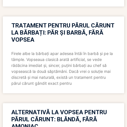
TRATAMENT PENTRU PĂRUL CĂRUNT
LA BĂRBAȚI: PĂR ȘI BARBĂ, FĂRĂ
VOPSEA
Firele albe la bărbați apar adesea întâi în barbă și pe la
tâmple. Vopseaua clasică arată artificial, se vede
rădăcina imediat și, sincer, puțini bărbați au chef să
vopsească la două săptămâni. Dacă vrei o soluție mai
discretă și mai naturală, există un tratament pentru
părul cărunt gândit exact pentru
ALTERNATIVĂ LA VOPSEA PENTRU
PĂRUL CĂRUNT: BLÂNDĂ, FĂRĂ
AMONIAC