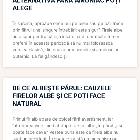
ALTERNATIVĂ FĂRĂ AMONIAC POȚI
ALEGE
În sarcină, aproape orice pui pe piele sau pe păr trece
prin filtrul unei singure întrebări: este sigur? Firele albe
nu dispar pentru că ești însărcinată, dar multe femei
preferă în această perioadă să nu mai folosească
vopsea clasică, din cauza amoniacului și a mirosului
puternic. La fel gândesc și
DE CE ALBEȘTE PĂRUL: CAUZELE
FIRELOR ALBE ȘI CE POȚI FACE
NATURAL
Primul fir alb apare de obicei fără avertisment, iar
întrebarea vine imediat după: de ce albește părul și se
poate face ceva? Vestea bună este că firele albe nu
sunt un accident. În spatele lor stă un mecanism pe