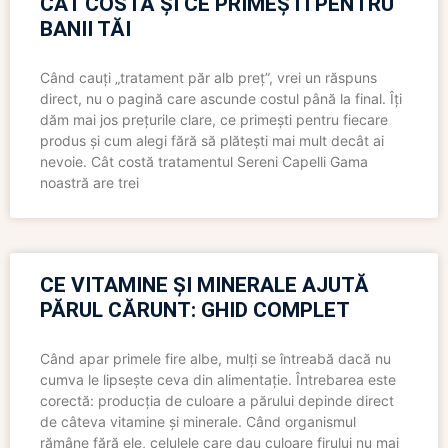
CÂT COSTĂ ȘI CE PRIMEȘTI PENTRU
BANII TĂI
Când cauți „tratament păr alb preț”, vrei un răspuns
direct, nu o pagină care ascunde costul până la final. Îți
dăm mai jos prețurile clare, ce primești pentru fiecare
produs și cum alegi fără să plătești mai mult decât ai
nevoie. Cât costă tratamentul Sereni Capelli Gama
noastră are trei
CE VITAMINE ȘI MINERALE AJUTĂ
PĂRUL CĂRUNT: GHID COMPLET
Când apar primele fire albe, mulți se întreabă dacă nu
cumva le lipsește ceva din alimentație. Întrebarea este
corectă: producția de culoare a părului depinde direct
de câteva vitamine și minerale. Când organismul
rămâne fără ele, celulele care dau culoare firului nu mai