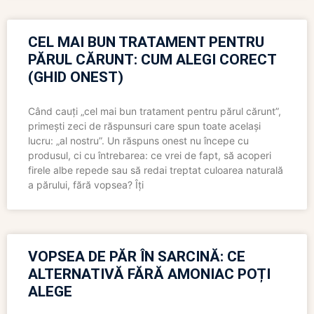
CEL MAI BUN TRATAMENT PENTRU
PĂRUL CĂRUNT: CUM ALEGI CORECT
(GHID ONEST)
Când cauți „cel mai bun tratament pentru părul cărunt”,
primești zeci de răspunsuri care spun toate același
lucru: „al nostru”. Un răspuns onest nu începe cu
produsul, ci cu întrebarea: ce vrei de fapt, să acoperi
firele albe repede sau să redai treptat culoarea naturală
a părului, fără vopsea? Îți
VOPSEA DE PĂR ÎN SARCINĂ: CE
ALTERNATIVĂ FĂRĂ AMONIAC POȚI
ALEGE