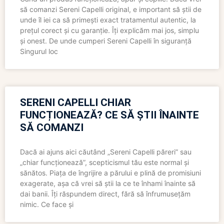
să comanzi Sereni Capelli original, e important să știi de
unde îl iei ca să primești exact tratamentul autentic, la
prețul corect și cu garanție. Îți explicăm mai jos, simplu
și onest. De unde cumperi Sereni Capelli în siguranță
Singurul loc
SERENI CAPELLI CHIAR
FUNCȚIONEAZĂ? CE SĂ ȘTII ÎNAINTE
SĂ COMANZI
Dacă ai ajuns aici căutând „Sereni Capelli păreri” sau
„chiar funcționează”, scepticismul tău este normal și
sănătos. Piața de îngrijire a părului e plină de promisiuni
exagerate, așa că vrei să știi la ce te înhami înainte să
dai banii. Îți răspundem direct, fără să înfrumusețăm
nimic. Ce face și