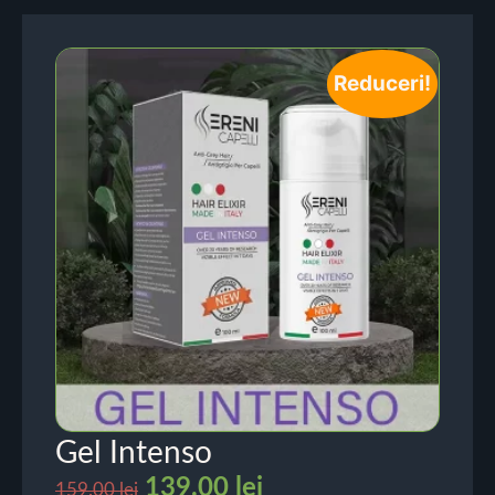
Reduceri!
Gel Intenso
139.00
lei
159.00
lei