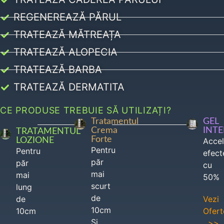
REGENEREAZĂ PĂRUL
TRATEAZĂ MĂTREAȚA
TRATEAZĂ ALOPECIA
TRATEAZĂ BARBA
TRATEAZĂ DERMATITA
CE PRODUSE TREBUIE SĂ UTILIZAȚI?
Tratamentul
GEL
Crema
INT
TRATAMENTUL
Forte
LOZIONE
Acce
Pentru
Pentru
efect
păr
păr
cu
mai
mai
50%
scurt
lung
de
de
Vezi
10cm
10cm
Ofert
Si
>>