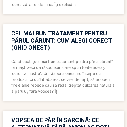
lucrează la fel de bine. Îți explicăm
CEL MAI BUN TRATAMENT PENTRU
PĂRUL CĂRUNT: CUM ALEGI CORECT
(GHID ONEST)
Când cauți „cel mai bun tratament pentru părul cărunt”,
primești zeci de răspunsuri care spun toate același
lucru: „al nostru”. Un răspuns onest nu începe cu
produsul, ci cu întrebarea: ce vrei de fapt, să acoperi
firele albe repede sau să redai treptat culoarea naturală
a părului, fără vopsea? Îți
VOPSEA DE PĂR ÎN SARCINĂ: CE