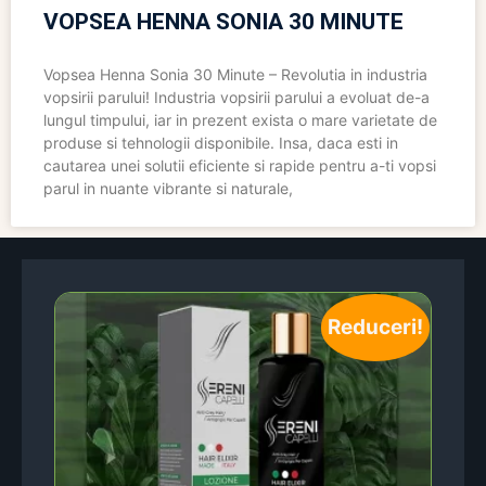
VOPSEA HENNA SONIA 30 MINUTE
Vopsea Henna Sonia 30 Minute – Revolutia in industria
vopsirii parului! Industria vopsirii parului a evoluat de-a
lungul timpului, iar in prezent exista o mare varietate de
produse si tehnologii disponibile. Insa, daca esti in
cautarea unei solutii eficiente si rapide pentru a-ti vopsi
parul in nuante vibrante si naturale,
Reduceri!