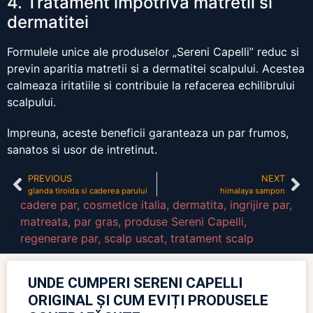
4. Tratament impotriva matretii si
dermatitei
Formulele unice ale produselor „Sereni Capelli” reduc si
previn aparitia matretii si a dermatitei scalpului. Acestea
calmeaza iritatiile si contribuie la refacerea echilibrului
scalpului.
Impreuna, aceste beneficii garanteaza un par frumos,
sanatos si usor de intretinut.
PREVIOUS
NEXT
glanda tiroida si caderea parului
himalaya sampon
cadere par
,
cosmetice italia
,
dermatita
,
ingrijire par
,
matreata
,
par gras
,
produse Sereni Capelli
,
regenerare par
,
scalp uscat
,
tratament scalp
UNDE CUMPERI SERENI CAPELLI
ORIGINAL ȘI CUM EVIȚI PRODUSELE