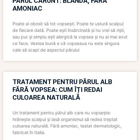
PĂRUL CĂRUNT: BLÂNDĂ, FĂRĂ
AMONIAC
Poate ai obosit să tot vopsești. Poate te ustură scalpul
de fiecare dată. Poate ești însărcinată și nu vrei să riști,
sau pur și simplu ești alergică la vopsea și nu ai mai avut
ce face. Vestea bună e că vopseaua nu este singura
cale să scapi de aspectul părului
TRATAMENT PENTRU PĂRUL ALB
FĂRĂ VOPSEA: CUM ÎȚI REDAI
CULOAREA NATURALĂ
Un tratament pentru părul alb care nu vopsește:
hrănește scalpul și lasă organismul să redea treptat
culoarea naturală. Fără amoniac, testat dermatologic,
fabricat în Italia.