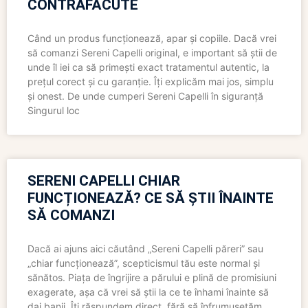
CONTRAFĂCUTE
Când un produs funcționează, apar și copiile. Dacă vrei
să comanzi Sereni Capelli original, e important să știi de
unde îl iei ca să primești exact tratamentul autentic, la
prețul corect și cu garanție. Îți explicăm mai jos, simplu
și onest. De unde cumperi Sereni Capelli în siguranță
Singurul loc
SERENI CAPELLI CHIAR
FUNCȚIONEAZĂ? CE SĂ ȘTII ÎNAINTE
SĂ COMANZI
Dacă ai ajuns aici căutând „Sereni Capelli păreri” sau
„chiar funcționează”, scepticismul tău este normal și
sănătos. Piața de îngrijire a părului e plină de promisiuni
exagerate, așa că vrei să știi la ce te înhami înainte să
dai banii. Îți răspundem direct, fără să înfrumusețăm