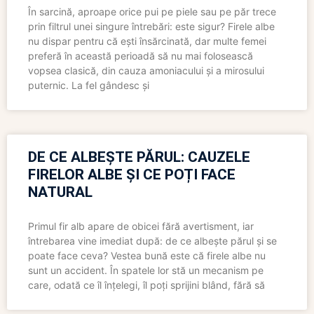
În sarcină, aproape orice pui pe piele sau pe păr trece
prin filtrul unei singure întrebări: este sigur? Firele albe
nu dispar pentru că ești însărcinată, dar multe femei
preferă în această perioadă să nu mai folosească
vopsea clasică, din cauza amoniacului și a mirosului
puternic. La fel gândesc și
DE CE ALBEȘTE PĂRUL: CAUZELE
FIRELOR ALBE ȘI CE POȚI FACE
NATURAL
Primul fir alb apare de obicei fără avertisment, iar
întrebarea vine imediat după: de ce albește părul și se
poate face ceva? Vestea bună este că firele albe nu
sunt un accident. În spatele lor stă un mecanism pe
care, odată ce îl înțelegi, îl poți sprijini blând, fără să