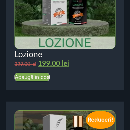
Lozione
199.00
lei
329.00
lei
Adaugă în coș
Reduceri!