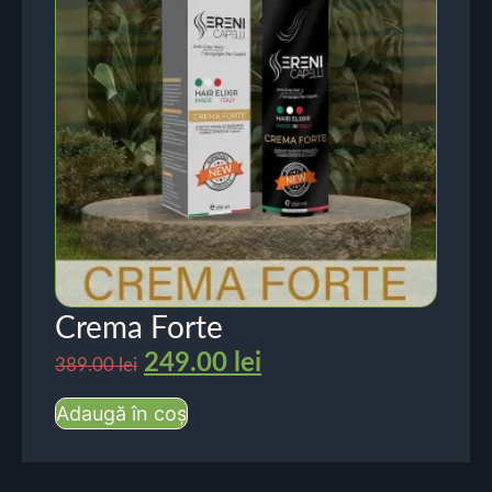
Crema Forte
249.00
lei
389.00
lei
Adaugă în coș