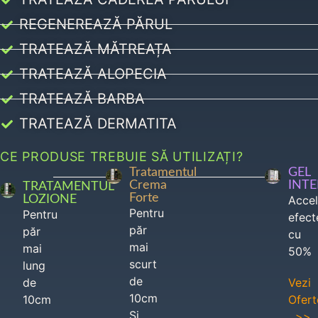
REGENEREAZĂ PĂRUL
TRATEAZĂ MĂTREAȚA
TRATEAZĂ ALOPECIA
TRATEAZĂ BARBA
TRATEAZĂ DERMATITA
CE PRODUSE TREBUIE SĂ UTILIZAȚI?
Tratamentul
GEL
Crema
INT
TRATAMENTUL
Forte
LOZIONE
Acce
Pentru
Pentru
efect
păr
păr
cu
mai
mai
50%
scurt
lung
de
de
Vezi
10cm
10cm
Ofert
Si
>>