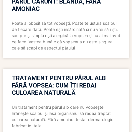
PĂRUL CĂRUNT: BLÂNDĂ, FĂRĂ
AMONIAC
Poate ai obosit să tot vopsești. Poate te ustură scalpul
de fiecare dată. Poate ești însărcinată și nu vrei să riști,
sau pur și simplu ești alergică la vopsea și nu ai mai avut
ce face. Vestea bună e că vopseaua nu este singura
cale să scapi de aspectul părului
TRATAMENT PENTRU PĂRUL ALB
FĂRĂ VOPSEA: CUM ÎȚI REDAI
CULOAREA NATURALĂ
Un tratament pentru părul alb care nu vopsește:
hrănește scalpul și lasă organismul să redea treptat
culoarea naturală. Fără amoniac, testat dermatologic,
fabricat în Italia.