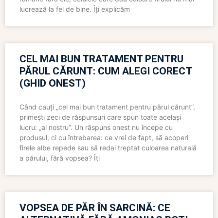
lucrează la fel de bine. Îți explicăm
CEL MAI BUN TRATAMENT PENTRU
PĂRUL CĂRUNT: CUM ALEGI CORECT
(GHID ONEST)
Când cauți „cel mai bun tratament pentru părul cărunt”,
primești zeci de răspunsuri care spun toate același
lucru: „al nostru”. Un răspuns onest nu începe cu
produsul, ci cu întrebarea: ce vrei de fapt, să acoperi
firele albe repede sau să redai treptat culoarea naturală
a părului, fără vopsea? Îți
VOPSEA DE PĂR ÎN SARCINĂ: CE