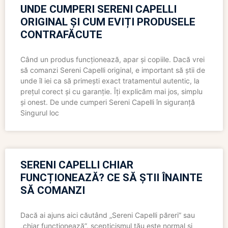
UNDE CUMPERI SERENI CAPELLI
ORIGINAL ȘI CUM EVIȚI PRODUSELE
CONTRAFĂCUTE
Când un produs funcționează, apar și copiile. Dacă vrei
să comanzi Sereni Capelli original, e important să știi de
unde îl iei ca să primești exact tratamentul autentic, la
prețul corect și cu garanție. Îți explicăm mai jos, simplu
și onest. De unde cumperi Sereni Capelli în siguranță
Singurul loc
SERENI CAPELLI CHIAR
FUNCȚIONEAZĂ? CE SĂ ȘTII ÎNAINTE
SĂ COMANZI
Dacă ai ajuns aici căutând „Sereni Capelli păreri” sau
„chiar funcționează”, scepticismul tău este normal și