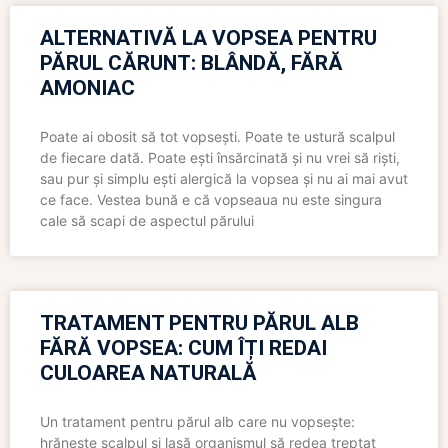
ALTERNATIVĂ LA VOPSEA PENTRU
PĂRUL CĂRUNT: BLÂNDĂ, FĂRĂ
AMONIAC
Poate ai obosit să tot vopsești. Poate te ustură scalpul
de fiecare dată. Poate ești însărcinată și nu vrei să riști,
sau pur și simplu ești alergică la vopsea și nu ai mai avut
ce face. Vestea bună e că vopseaua nu este singura
cale să scapi de aspectul părului
TRATAMENT PENTRU PĂRUL ALB
FĂRĂ VOPSEA: CUM ÎȚI REDAI
CULOAREA NATURALĂ
Un tratament pentru părul alb care nu vopsește:
hrănește scalpul și lasă organismul să redea treptat