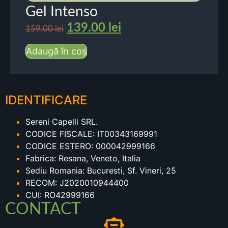
Gel Intenso
139.00
lei
159.00
lei
Adaugă în coș
IDENTIFICARE
Sereni Capelli SRL.
CODICE FISCALE: IT00343169991
CODICE ESTERO: 000042999166
Fabrica: Resana, Veneto, Italia
Sediu Romania: Bucuresti, Sf. Vineri, 25
RECOM: J2020010944400
CUI: RO42999166
CONTACT