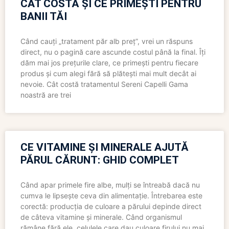
CÂT COSTĂ ȘI CE PRIMEȘTI PENTRU
BANII TĂI
Când cauți „tratament păr alb preț”, vrei un răspuns
direct, nu o pagină care ascunde costul până la final. Îți
dăm mai jos prețurile clare, ce primești pentru fiecare
produs și cum alegi fără să plătești mai mult decât ai
nevoie. Cât costă tratamentul Sereni Capelli Gama
noastră are trei
CE VITAMINE ȘI MINERALE AJUTĂ
PĂRUL CĂRUNT: GHID COMPLET
Când apar primele fire albe, mulți se întreabă dacă nu
cumva le lipsește ceva din alimentație. Întrebarea este
corectă: producția de culoare a părului depinde direct
de câteva vitamine și minerale. Când organismul
rămâne fără ele, celulele care dau culoare firului nu mai