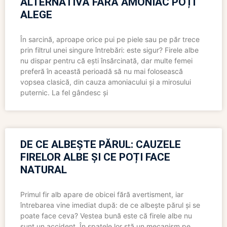
ALTERNATIVĂ FĂRĂ AMONIAC POȚI
ALEGE
În sarcină, aproape orice pui pe piele sau pe păr trece
prin filtrul unei singure întrebări: este sigur? Firele albe
nu dispar pentru că ești însărcinată, dar multe femei
preferă în această perioadă să nu mai folosească
vopsea clasică, din cauza amoniacului și a mirosului
puternic. La fel gândesc și
DE CE ALBEȘTE PĂRUL: CAUZELE
FIRELOR ALBE ȘI CE POȚI FACE
NATURAL
Primul fir alb apare de obicei fără avertisment, iar
întrebarea vine imediat după: de ce albește părul și se
poate face ceva? Vestea bună este că firele albe nu
sunt un accident. În spatele lor stă un mecanism pe