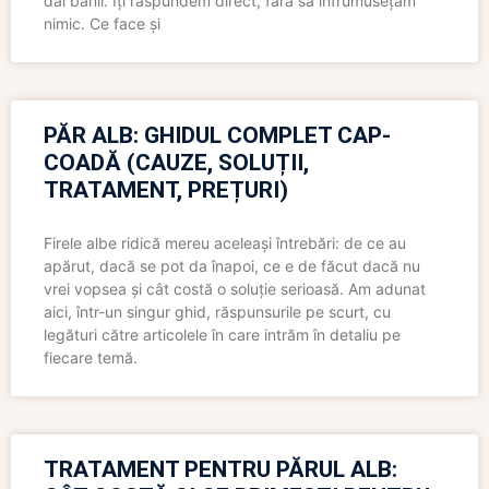
dai banii. Îți răspundem direct, fără să înfrumusețăm
nimic. Ce face și
PĂR ALB: GHIDUL COMPLET CAP-
COADĂ (CAUZE, SOLUȚII,
TRATAMENT, PREȚURI)
Firele albe ridică mereu aceleași întrebări: de ce au
apărut, dacă se pot da înapoi, ce e de făcut dacă nu
vrei vopsea și cât costă o soluție serioasă. Am adunat
aici, într-un singur ghid, răspunsurile pe scurt, cu
legături către articolele în care intrăm în detaliu pe
fiecare temă.
TRATAMENT PENTRU PĂRUL ALB: