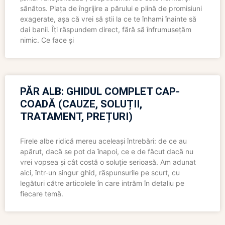
sănătos. Piața de îngrijire a părului e plină de promisiuni
exagerate, așa că vrei să știi la ce te înhami înainte să
dai banii. Îți răspundem direct, fără să înfrumusețăm
nimic. Ce face și
PĂR ALB: GHIDUL COMPLET CAP-
COADĂ (CAUZE, SOLUȚII,
TRATAMENT, PREȚURI)
Firele albe ridică mereu aceleași întrebări: de ce au
apărut, dacă se pot da înapoi, ce e de făcut dacă nu
vrei vopsea și cât costă o soluție serioasă. Am adunat
aici, într-un singur ghid, răspunsurile pe scurt, cu
legături către articolele în care intrăm în detaliu pe
fiecare temă.