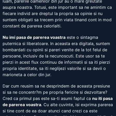
luam, parerile oamenilor din jur au o mare greutate
asupra noastra. Totusi, este important sa ne amintim ca
fiecare individ are dreptul la propria sa opinie si nu
suntem obligati sa trecem prin viata tinand cont in mod
constant de parerea celorlalti.
Nu imi pasa de parerea voastra
este o sintagma
puternica si liberatoare. In aceasta era digitala, suntem
bombardati cu opinii si pareri venite de la tot felul de
persoane, inclusiv de la necunoscuti. Este usor sa te
pierzi in acest flux continuu de informatii si sa iti pierzi
propria identitate, sa iti neglijezi valorile si sa devii o
marioneta a celor din jur.
Dar cum reusim sa ne desprindem de aceasta presiune
si sa ne concentr?m pe propria fericire si dezvoltare?
Cred ca primul pas este sa-ti asumi faptul ca
nu iti pasa
de parerea voastra
. Cu alte cuvinte, isi exprima parerea
si tine cont de ea doar atunci cand crezi ca este