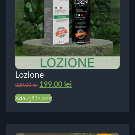
Lozione
199.00
lei
329.00
lei
Adaugă în coș