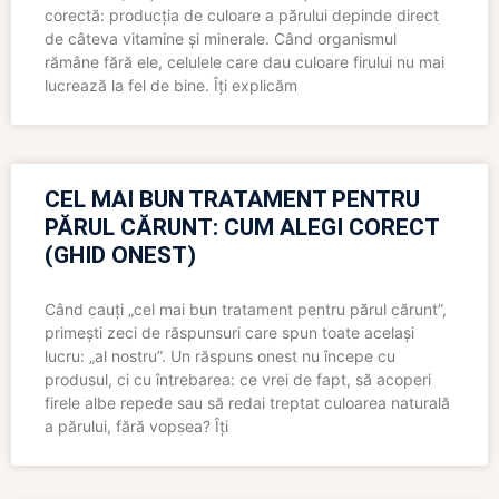
corectă: producția de culoare a părului depinde direct
de câteva vitamine și minerale. Când organismul
rămâne fără ele, celulele care dau culoare firului nu mai
lucrează la fel de bine. Îți explicăm
CEL MAI BUN TRATAMENT PENTRU
PĂRUL CĂRUNT: CUM ALEGI CORECT
(GHID ONEST)
Când cauți „cel mai bun tratament pentru părul cărunt”,
primești zeci de răspunsuri care spun toate același
lucru: „al nostru”. Un răspuns onest nu începe cu
produsul, ci cu întrebarea: ce vrei de fapt, să acoperi
firele albe repede sau să redai treptat culoarea naturală
a părului, fără vopsea? Îți