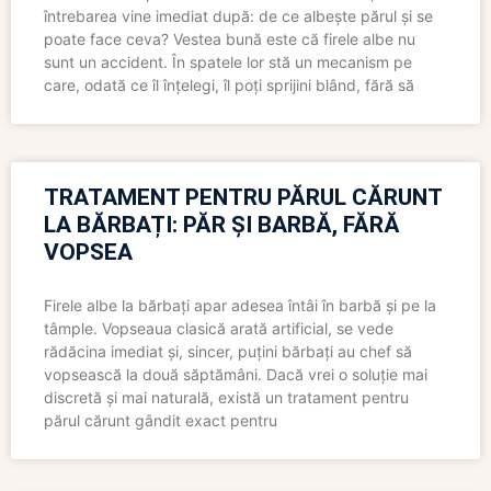
întrebarea vine imediat după: de ce albește părul și se
poate face ceva? Vestea bună este că firele albe nu
sunt un accident. În spatele lor stă un mecanism pe
care, odată ce îl înțelegi, îl poți sprijini blând, fără să
TRATAMENT PENTRU PĂRUL CĂRUNT
LA BĂRBAȚI: PĂR ȘI BARBĂ, FĂRĂ
VOPSEA
Firele albe la bărbați apar adesea întâi în barbă și pe la
tâmple. Vopseaua clasică arată artificial, se vede
rădăcina imediat și, sincer, puțini bărbați au chef să
vopsească la două săptămâni. Dacă vrei o soluție mai
discretă și mai naturală, există un tratament pentru
părul cărunt gândit exact pentru