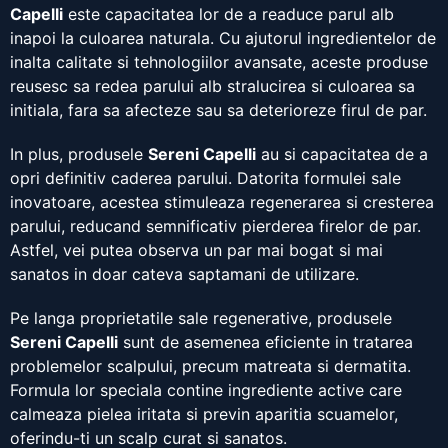
Capelli
este capacitatea lor de a readuce parul alb
inapoi la culoarea naturala. Cu ajutorul ingredientelor de
inalta calitate si tehnologiilor avansate, aceste produse
reusesc sa redea parului alb stralucirea si culoarea sa
initiala, fara sa afecteze sau sa deterioreze firul de par.
In plus, produsele
Sereni Capelli
au si capacitatea de a
opri definitiv caderea parului. Datorita formulei sale
inovatoare, acestea stimuleaza regenerarea si cresterea
parului, reducand semnificativ pierderea firelor de par.
Astfel, vei putea observa un par mai bogat si mai
sanatos in doar cateva saptamani de utilizare.
Pe langa proprietatile sale regenerative, produsele
Sereni Capelli
sunt de asemenea eficiente in tratarea
problemelor scalpului, precum matreata si dermatita.
Formula lor speciala contine ingrediente active care
calmeaza pielea iritata si previn aparitia scuamelor,
oferindu-ti un scalp curat si sanatos.