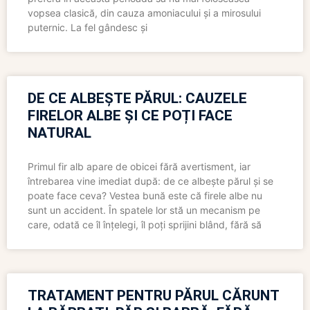
vopsea clasică, din cauza amoniacului și a mirosului
puternic. La fel gândesc și
DE CE ALBEȘTE PĂRUL: CAUZELE
FIRELOR ALBE ȘI CE POȚI FACE
NATURAL
Primul fir alb apare de obicei fără avertisment, iar
întrebarea vine imediat după: de ce albește părul și se
poate face ceva? Vestea bună este că firele albe nu
sunt un accident. În spatele lor stă un mecanism pe
care, odată ce îl înțelegi, îl poți sprijini blând, fără să
TRATAMENT PENTRU PĂRUL CĂRUNT