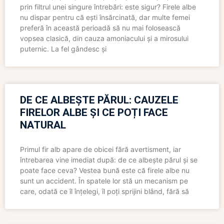
prin filtrul unei singure întrebări: este sigur? Firele albe
nu dispar pentru că ești însărcinată, dar multe femei
preferă în această perioadă să nu mai folosească
vopsea clasică, din cauza amoniacului și a mirosului
puternic. La fel gândesc și
DE CE ALBEȘTE PĂRUL: CAUZELE
FIRELOR ALBE ȘI CE POȚI FACE
NATURAL
Primul fir alb apare de obicei fără avertisment, iar
întrebarea vine imediat după: de ce albește părul și se
poate face ceva? Vestea bună este că firele albe nu
sunt un accident. În spatele lor stă un mecanism pe
care, odată ce îl înțelegi, îl poți sprijini blând, fără să