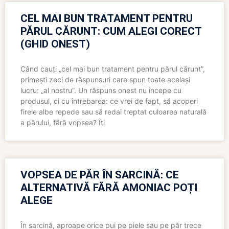
CEL MAI BUN TRATAMENT PENTRU
PĂRUL CĂRUNT: CUM ALEGI CORECT
(GHID ONEST)
Când cauți „cel mai bun tratament pentru părul cărunt”,
primești zeci de răspunsuri care spun toate același
lucru: „al nostru”. Un răspuns onest nu începe cu
produsul, ci cu întrebarea: ce vrei de fapt, să acoperi
firele albe repede sau să redai treptat culoarea naturală
a părului, fără vopsea? Îți
VOPSEA DE PĂR ÎN SARCINĂ: CE
ALTERNATIVĂ FĂRĂ AMONIAC POȚI
ALEGE
În sarcină, aproape orice pui pe piele sau pe păr trece