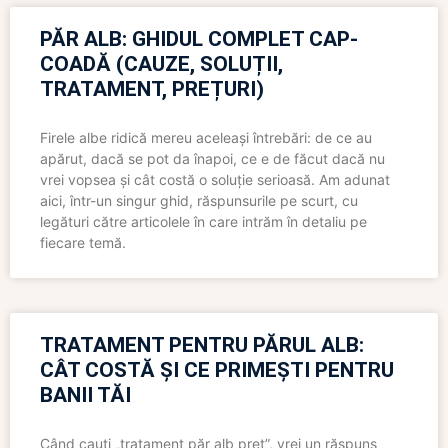
PĂR ALB: GHIDUL COMPLET CAP-
COADĂ (CAUZE, SOLUȚII,
TRATAMENT, PREȚURI)
Firele albe ridică mereu aceleași întrebări: de ce au
apărut, dacă se pot da înapoi, ce e de făcut dacă nu
vrei vopsea și cât costă o soluție serioasă. Am adunat
aici, într-un singur ghid, răspunsurile pe scurt, cu
legături către articolele în care intrăm în detaliu pe
fiecare temă.
TRATAMENT PENTRU PĂRUL ALB:
CÂT COSTĂ ȘI CE PRIMEȘTI PENTRU
BANII TĂI
Când cauți „tratament păr alb preț”, vrei un răspuns