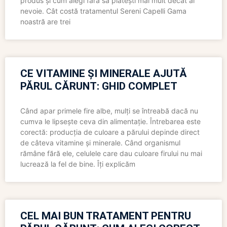
produs și cum alegi fără să plătești mai mult decât ai
nevoie. Cât costă tratamentul Sereni Capelli Gama
noastră are trei
CE VITAMINE ȘI MINERALE AJUTĂ
PĂRUL CĂRUNT: GHID COMPLET
Când apar primele fire albe, mulți se întreabă dacă nu
cumva le lipsește ceva din alimentație. Întrebarea este
corectă: producția de culoare a părului depinde direct
de câteva vitamine și minerale. Când organismul
rămâne fără ele, celulele care dau culoare firului nu mai
lucrează la fel de bine. Îți explicăm
CEL MAI BUN TRATAMENT PENTRU