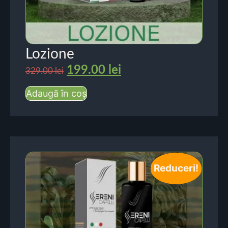
Lozione
199.00
lei
329.00
lei
Adaugă în coș
Reduceri!