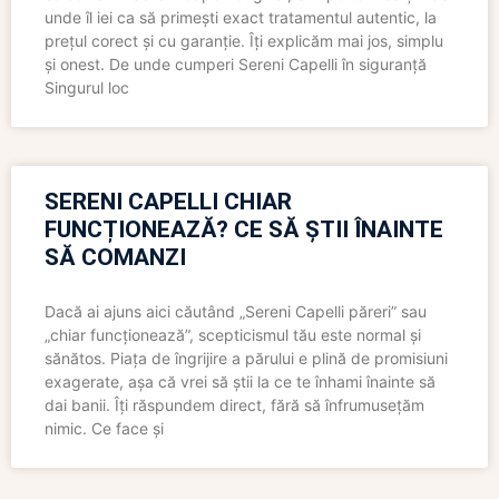
unde îl iei ca să primești exact tratamentul autentic, la
prețul corect și cu garanție. Îți explicăm mai jos, simplu
și onest. De unde cumperi Sereni Capelli în siguranță
Singurul loc
SERENI CAPELLI CHIAR
FUNCȚIONEAZĂ? CE SĂ ȘTII ÎNAINTE
SĂ COMANZI
Dacă ai ajuns aici căutând „Sereni Capelli păreri” sau
„chiar funcționează”, scepticismul tău este normal și
sănătos. Piața de îngrijire a părului e plină de promisiuni
exagerate, așa că vrei să știi la ce te înhami înainte să
dai banii. Îți răspundem direct, fără să înfrumusețăm
nimic. Ce face și