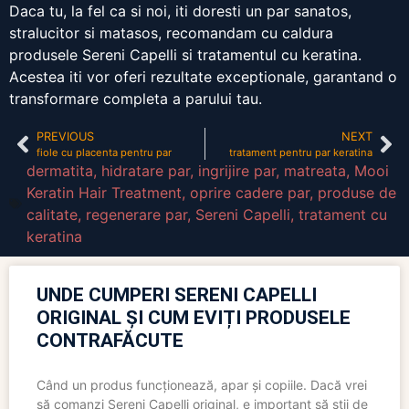
Daca tu, la fel ca si noi, iti doresti un par sanatos,
stralucitor si matasos, recomandam cu caldura
produsele Sereni Capelli si tratamentul cu keratina.
Acestea iti vor oferi rezultate exceptionale, garantand o
transformare completa a parului tau.
PREVIOUS
NEXT
fiole cu placenta pentru par
tratament pentru par keratina
dermatita
,
hidratare par
,
ingrijire par
,
matreata
,
Mooi
Keratin Hair Treatment
,
oprire cadere par
,
produse de
calitate
,
regenerare par
,
Sereni Capelli
,
tratament cu
keratina
UNDE CUMPERI SERENI CAPELLI
ORIGINAL ȘI CUM EVIȚI PRODUSELE
CONTRAFĂCUTE
Când un produs funcționează, apar și copiile. Dacă vrei
să comanzi Sereni Capelli original, e important să știi de