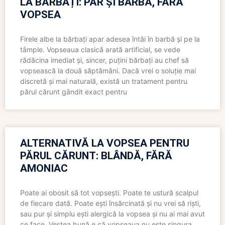
LA BĂRBAȚI: PĂR ȘI BARBĂ, FĂRĂ
VOPSEA
Firele albe la bărbați apar adesea întâi în barbă și pe la
tâmple. Vopseaua clasică arată artificial, se vede
rădăcina imediat și, sincer, puțini bărbați au chef să
vopsească la două săptămâni. Dacă vrei o soluție mai
discretă și mai naturală, există un tratament pentru
părul cărunt gândit exact pentru
ALTERNATIVĂ LA VOPSEA PENTRU
PĂRUL CĂRUNT: BLÂNDĂ, FĂRĂ
AMONIAC
Poate ai obosit să tot vopsești. Poate te ustură scalpul
de fiecare dată. Poate ești însărcinată și nu vrei să riști,
sau pur și simplu ești alergică la vopsea și nu ai mai avut
ce face. Vestea bună e că vopseaua nu este singura