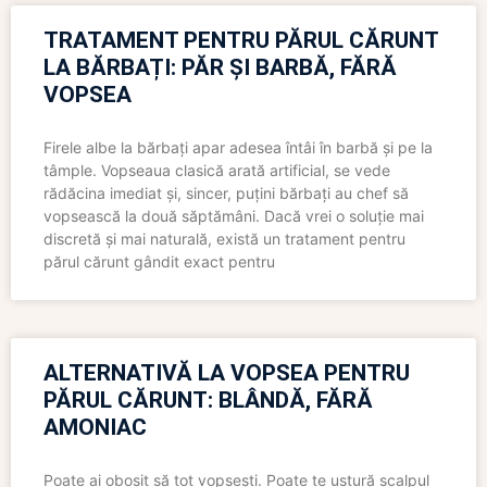
TRATAMENT PENTRU PĂRUL CĂRUNT
LA BĂRBAȚI: PĂR ȘI BARBĂ, FĂRĂ
VOPSEA
Firele albe la bărbați apar adesea întâi în barbă și pe la
tâmple. Vopseaua clasică arată artificial, se vede
rădăcina imediat și, sincer, puțini bărbați au chef să
vopsească la două săptămâni. Dacă vrei o soluție mai
discretă și mai naturală, există un tratament pentru
părul cărunt gândit exact pentru
ALTERNATIVĂ LA VOPSEA PENTRU
PĂRUL CĂRUNT: BLÂNDĂ, FĂRĂ
AMONIAC
Poate ai obosit să tot vopsești. Poate te ustură scalpul