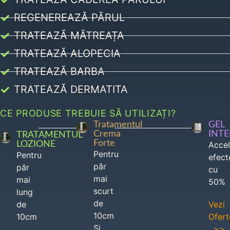
REGENEREAZĂ PĂRUL
TRATEAZĂ MĂTREAȚA
TRATEAZĂ ALOPECIA
TRATEAZĂ BARBA
TRATEAZĂ DERMATITA
CE PRODUSE TREBUIE SĂ UTILIZAȚI?
Tratamentul
GEL
Crema
INT
TRATAMENTUL
Forte
LOZIONE
Acce
Pentru
Pentru
efect
păr
păr
cu
mai
mai
50%
scurt
lung
de
de
Vezi
10cm
10cm
Ofert
Si
>>