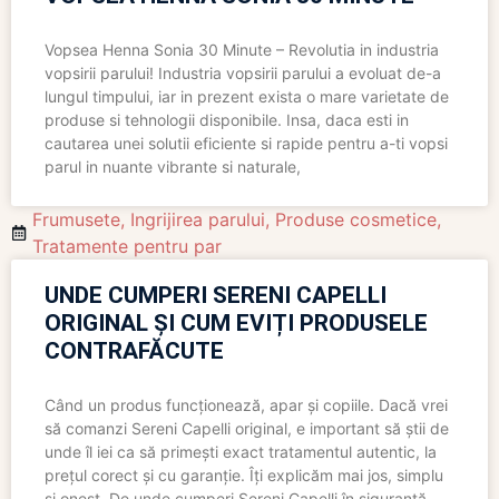
Vopsea Henna Sonia 30 Minute – Revolutia in industria
vopsirii parului! Industria vopsirii parului a evoluat de-a
lungul timpului, iar in prezent exista o mare varietate de
produse si tehnologii disponibile. Insa, daca esti in
cautarea unei solutii eficiente si rapide pentru a-ti vopsi
parul in nuante vibrante si naturale,
Frumusete
,
Ingrijirea parului
,
Produse cosmetice
,
Tratamente pentru par
UNDE CUMPERI SERENI CAPELLI
ORIGINAL ȘI CUM EVIȚI PRODUSELE
CONTRAFĂCUTE
Când un produs funcționează, apar și copiile. Dacă vrei
să comanzi Sereni Capelli original, e important să știi de
unde îl iei ca să primești exact tratamentul autentic, la
prețul corect și cu garanție. Îți explicăm mai jos, simplu
și onest. De unde cumperi Sereni Capelli în siguranță