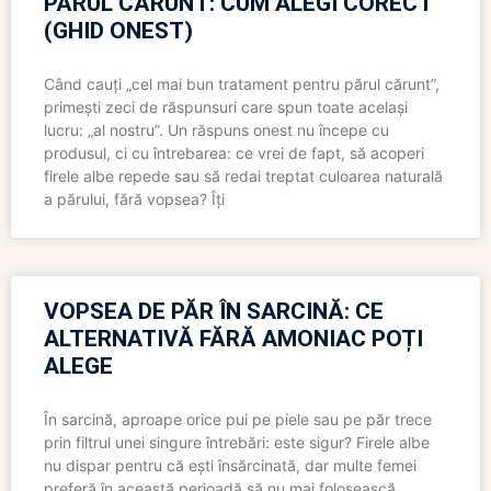
PĂRUL CĂRUNT: CUM ALEGI CORECT
(GHID ONEST)
Când cauți „cel mai bun tratament pentru părul cărunt”,
primești zeci de răspunsuri care spun toate același
lucru: „al nostru”. Un răspuns onest nu începe cu
produsul, ci cu întrebarea: ce vrei de fapt, să acoperi
firele albe repede sau să redai treptat culoarea naturală
a părului, fără vopsea? Îți
VOPSEA DE PĂR ÎN SARCINĂ: CE
ALTERNATIVĂ FĂRĂ AMONIAC POȚI
ALEGE
În sarcină, aproape orice pui pe piele sau pe păr trece
prin filtrul unei singure întrebări: este sigur? Firele albe
nu dispar pentru că ești însărcinată, dar multe femei
preferă în această perioadă să nu mai folosească