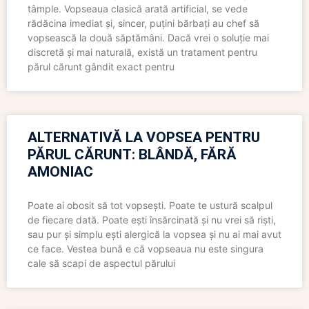
tâmple. Vopseaua clasică arată artificial, se vede
rădăcina imediat și, sincer, puțini bărbați au chef să
vopsească la două săptămâni. Dacă vrei o soluție mai
discretă și mai naturală, există un tratament pentru
părul cărunt gândit exact pentru
ALTERNATIVĂ LA VOPSEA PENTRU
PĂRUL CĂRUNT: BLÂNDĂ, FĂRĂ
AMONIAC
Poate ai obosit să tot vopsești. Poate te ustură scalpul
de fiecare dată. Poate ești însărcinată și nu vrei să riști,
sau pur și simplu ești alergică la vopsea și nu ai mai avut
ce face. Vestea bună e că vopseaua nu este singura
cale să scapi de aspectul părului