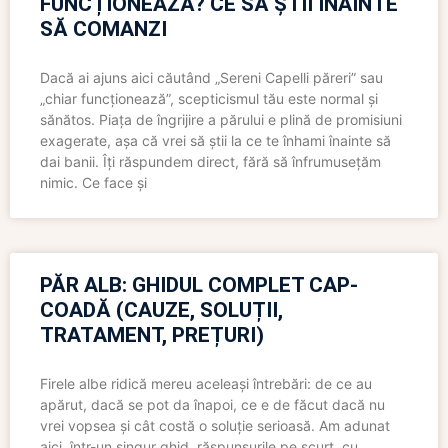
FUNCȚIONEAZĂ? CE SĂ ȘTII ÎNAINTE
SĂ COMANZI
Dacă ai ajuns aici căutând „Sereni Capelli păreri” sau
„chiar funcționează”, scepticismul tău este normal și
sănătos. Piața de îngrijire a părului e plină de promisiuni
exagerate, așa că vrei să știi la ce te înhami înainte să
dai banii. Îți răspundem direct, fără să înfrumusețăm
nimic. Ce face și
PĂR ALB: GHIDUL COMPLET CAP-
COADĂ (CAUZE, SOLUȚII,
TRATAMENT, PREȚURI)
Firele albe ridică mereu aceleași întrebări: de ce au
apărut, dacă se pot da înapoi, ce e de făcut dacă nu
vrei vopsea și cât costă o soluție serioasă. Am adunat
aici, într-un singur ghid, răspunsurile pe scurt, cu