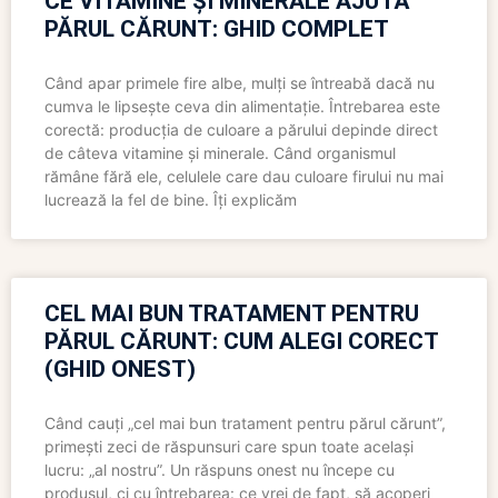
CE VITAMINE ȘI MINERALE AJUTĂ
PĂRUL CĂRUNT: GHID COMPLET
Când apar primele fire albe, mulți se întreabă dacă nu
cumva le lipsește ceva din alimentație. Întrebarea este
corectă: producția de culoare a părului depinde direct
de câteva vitamine și minerale. Când organismul
rămâne fără ele, celulele care dau culoare firului nu mai
lucrează la fel de bine. Îți explicăm
CEL MAI BUN TRATAMENT PENTRU
PĂRUL CĂRUNT: CUM ALEGI CORECT
(GHID ONEST)
Când cauți „cel mai bun tratament pentru părul cărunt”,
primești zeci de răspunsuri care spun toate același
lucru: „al nostru”. Un răspuns onest nu începe cu
produsul, ci cu întrebarea: ce vrei de fapt, să acoperi