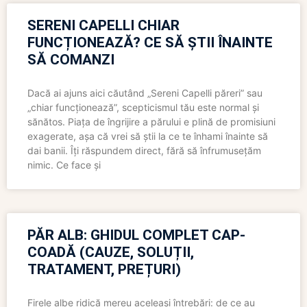
SERENI CAPELLI CHIAR
FUNCȚIONEAZĂ? CE SĂ ȘTII ÎNAINTE
SĂ COMANZI
Dacă ai ajuns aici căutând „Sereni Capelli păreri” sau
„chiar funcționează”, scepticismul tău este normal și
sănătos. Piața de îngrijire a părului e plină de promisiuni
exagerate, așa că vrei să știi la ce te înhami înainte să
dai banii. Îți răspundem direct, fără să înfrumusețăm
nimic. Ce face și
PĂR ALB: GHIDUL COMPLET CAP-
COADĂ (CAUZE, SOLUȚII,
TRATAMENT, PREȚURI)
Firele albe ridică mereu aceleași întrebări: de ce au