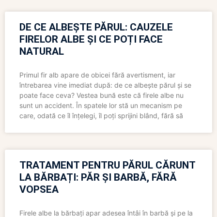
DE CE ALBEȘTE PĂRUL: CAUZELE
FIRELOR ALBE ȘI CE POȚI FACE
NATURAL
Primul fir alb apare de obicei fără avertisment, iar
întrebarea vine imediat după: de ce albește părul și se
poate face ceva? Vestea bună este că firele albe nu
sunt un accident. În spatele lor stă un mecanism pe
care, odată ce îl înțelegi, îl poți sprijini blând, fără să
TRATAMENT PENTRU PĂRUL CĂRUNT
LA BĂRBAȚI: PĂR ȘI BARBĂ, FĂRĂ
VOPSEA
Firele albe la bărbați apar adesea întâi în barbă și pe la