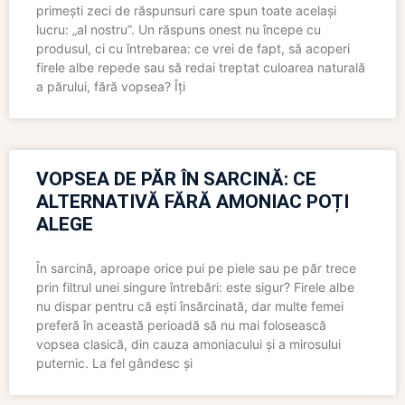
primești zeci de răspunsuri care spun toate același
lucru: „al nostru”. Un răspuns onest nu începe cu
produsul, ci cu întrebarea: ce vrei de fapt, să acoperi
firele albe repede sau să redai treptat culoarea naturală
a părului, fără vopsea? Îți
VOPSEA DE PĂR ÎN SARCINĂ: CE
ALTERNATIVĂ FĂRĂ AMONIAC POȚI
ALEGE
În sarcină, aproape orice pui pe piele sau pe păr trece
prin filtrul unei singure întrebări: este sigur? Firele albe
nu dispar pentru că ești însărcinată, dar multe femei
preferă în această perioadă să nu mai folosească
vopsea clasică, din cauza amoniacului și a mirosului
puternic. La fel gândesc și