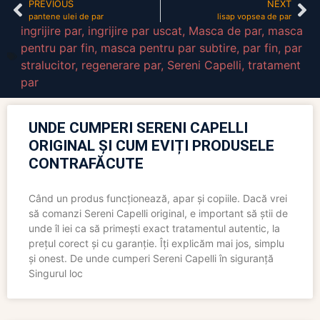
PREVIOUS
NEXT
pantene ulei de par
lisap vopsea de par
ingrijire par
,
ingrijire par uscat
,
Masca de par
,
masca
pentru par fin
,
masca pentru par subtire
,
par fin
,
par
stralucitor
,
regenerare par
,
Sereni Capelli
,
tratament
par
UNDE CUMPERI SERENI CAPELLI
ORIGINAL ȘI CUM EVIȚI PRODUSELE
CONTRAFĂCUTE
Când un produs funcționează, apar și copiile. Dacă vrei
să comanzi Sereni Capelli original, e important să știi de
unde îl iei ca să primești exact tratamentul autentic, la
prețul corect și cu garanție. Îți explicăm mai jos, simplu
și onest. De unde cumperi Sereni Capelli în siguranță
Singurul loc