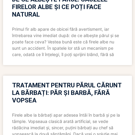
FIRELOR ALBE ȘI CE POȚI FACE
NATURAL
Primul fir alb apare de obicei fără avertisment, iar
întrebarea vine imediat după: de ce albește părul și se
poate face ceva? Vestea bună este că firele albe nu
sunt un accident. În spatele lor stă un mecanism pe
care, odată ce îl înțelegi, îl poți sprijini blând, fără să
TRATAMENT PENTRU PĂRUL CĂRUNT
LA BĂRBAȚI: PĂR ȘI BARBĂ, FĂRĂ
VOPSEA
Firele albe la bărbați apar adesea întâi în barbă și pe la
tâmple. Vopseaua clasică arată artificial, se vede
rădăcina imediat și, sincer, puțini bărbați au chef să
vopsească la două săptămâni. Dacă vrei o soluție mai