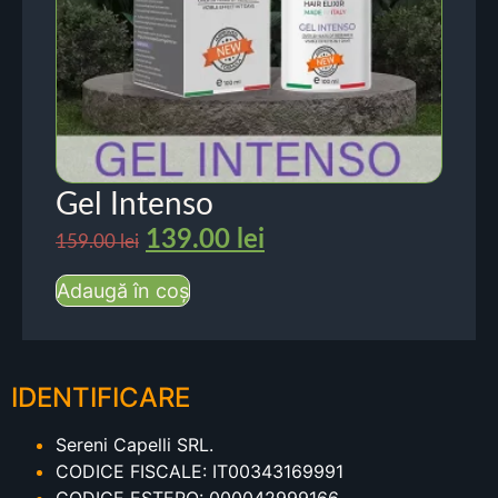
Gel Intenso
139.00
lei
159.00
lei
Adaugă în coș
IDENTIFICARE
Sereni Capelli SRL.
CODICE FISCALE: IT00343169991