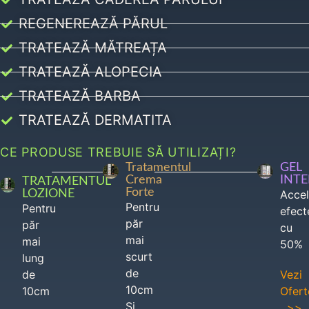
REGENEREAZĂ PĂRUL
TRATEAZĂ MĂTREAȚA
TRATEAZĂ ALOPECIA
TRATEAZĂ BARBA
TRATEAZĂ DERMATITA
CE PRODUSE TREBUIE SĂ UTILIZAȚI?
Tratamentul
GEL
Crema
INT
TRATAMENTUL
Forte
LOZIONE
Acce
Pentru
Pentru
efect
păr
păr
cu
mai
mai
50%
scurt
lung
de
de
Vezi
10cm
10cm
Ofert
Si
>>