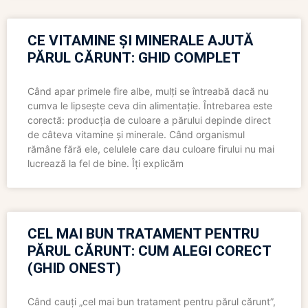
CE VITAMINE ȘI MINERALE AJUTĂ
PĂRUL CĂRUNT: GHID COMPLET
Când apar primele fire albe, mulți se întreabă dacă nu
cumva le lipsește ceva din alimentație. Întrebarea este
corectă: producția de culoare a părului depinde direct
de câteva vitamine și minerale. Când organismul
rămâne fără ele, celulele care dau culoare firului nu mai
lucrează la fel de bine. Îți explicăm
CEL MAI BUN TRATAMENT PENTRU
PĂRUL CĂRUNT: CUM ALEGI CORECT
(GHID ONEST)
Când cauți „cel mai bun tratament pentru părul cărunt”,