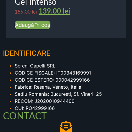
Gel Intenso
139.00
lei
159.00
lei
Adaugă în coș
IDENTIFICARE
Sereni Capelli SRL.
CODICE FISCALE: IT00343169991
CODICE ESTERO: 000042999166
Fabrica: Resana, Veneto, Italia
Sediu Romania: Bucuresti, Sf. Vineri, 25
RECOM: J2020010944400
CUI: RO42999166
CONTACT