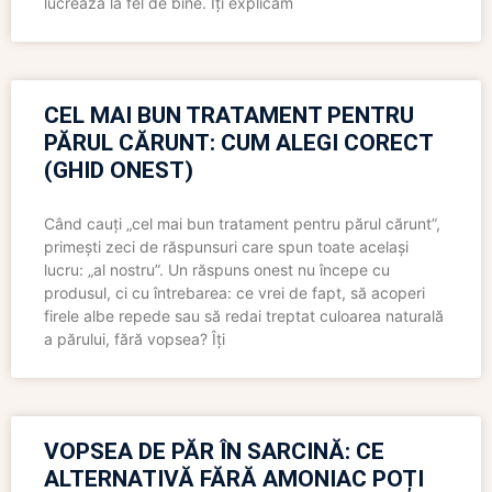
lucrează la fel de bine. Îți explicăm
CEL MAI BUN TRATAMENT PENTRU
PĂRUL CĂRUNT: CUM ALEGI CORECT
(GHID ONEST)
Când cauți „cel mai bun tratament pentru părul cărunt”,
primești zeci de răspunsuri care spun toate același
lucru: „al nostru”. Un răspuns onest nu începe cu
produsul, ci cu întrebarea: ce vrei de fapt, să acoperi
firele albe repede sau să redai treptat culoarea naturală
a părului, fără vopsea? Îți
VOPSEA DE PĂR ÎN SARCINĂ: CE
ALTERNATIVĂ FĂRĂ AMONIAC POȚI