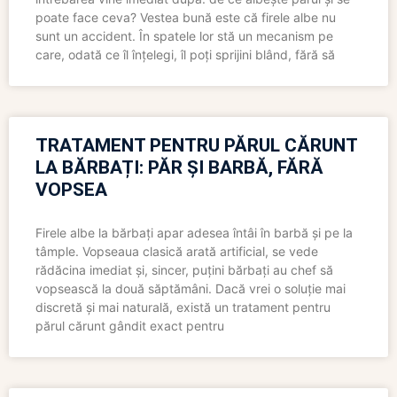
poate face ceva? Vestea bună este că firele albe nu
sunt un accident. În spatele lor stă un mecanism pe
care, odată ce îl înțelegi, îl poți sprijini blând, fără să
TRATAMENT PENTRU PĂRUL CĂRUNT
LA BĂRBAȚI: PĂR ȘI BARBĂ, FĂRĂ
VOPSEA
Firele albe la bărbați apar adesea întâi în barbă și pe la
tâmple. Vopseaua clasică arată artificial, se vede
rădăcina imediat și, sincer, puțini bărbați au chef să
vopsească la două săptămâni. Dacă vrei o soluție mai
discretă și mai naturală, există un tratament pentru
părul cărunt gândit exact pentru