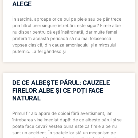
ALEGE
În sarcină, aproape orice pui pe piele sau pe păr trece
prin filtrul unei singure întrebări: este sigur? Firele albe
nu dispar pentru că ești însărcinată, dar multe femei
preferă în această perioadă să nu mai folosească
vopsea clasică, din cauza amoniacului și a mirosului
puternic. La fel gândesc și
DE CE ALBEȘTE PĂRUL: CAUZELE
FIRELOR ALBE ȘI CE POȚI FACE
NATURAL
Primul fir alb apare de obicei fără avertisment, iar
întrebarea vine imediat după: de ce albește părul și se
poate face ceva? Vestea bună este că firele albe nu
sunt un accident. În spatele lor stă un mecanism pe