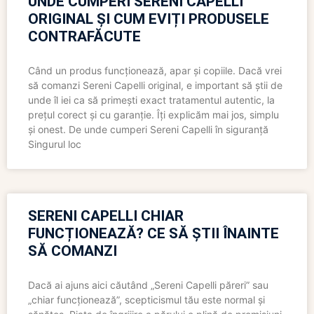
UNDE CUMPERI SERENI CAPELLI
ORIGINAL ȘI CUM EVIȚI PRODUSELE
CONTRAFĂCUTE
Când un produs funcționează, apar și copiile. Dacă vrei
să comanzi Sereni Capelli original, e important să știi de
unde îl iei ca să primești exact tratamentul autentic, la
prețul corect și cu garanție. Îți explicăm mai jos, simplu
și onest. De unde cumperi Sereni Capelli în siguranță
Singurul loc
SERENI CAPELLI CHIAR
FUNCȚIONEAZĂ? CE SĂ ȘTII ÎNAINTE
SĂ COMANZI
Dacă ai ajuns aici căutând „Sereni Capelli păreri” sau
„chiar funcționează”, scepticismul tău este normal și