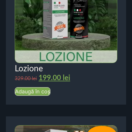
Lozione
199.00
lei
329.00
lei
Adaugă în coș