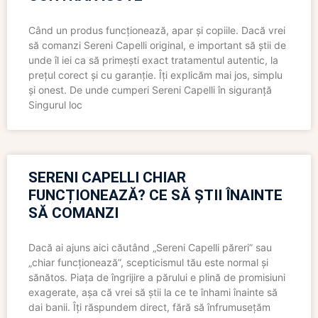
Când un produs funcționează, apar și copiile. Dacă vrei
să comanzi Sereni Capelli original, e important să știi de
unde îl iei ca să primești exact tratamentul autentic, la
prețul corect și cu garanție. Îți explicăm mai jos, simplu
și onest. De unde cumperi Sereni Capelli în siguranță
Singurul loc
SERENI CAPELLI CHIAR
FUNCȚIONEAZĂ? CE SĂ ȘTII ÎNAINTE
SĂ COMANZI
Dacă ai ajuns aici căutând „Sereni Capelli păreri” sau
„chiar funcționează”, scepticismul tău este normal și
sănătos. Piața de îngrijire a părului e plină de promisiuni
exagerate, așa că vrei să știi la ce te înhami înainte să
dai banii. Îți răspundem direct, fără să înfrumusețăm