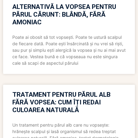
ALTERNATIVĂ LA VOPSEA PENTRU
PĂRUL CĂRUNT: BLÂNDĂ, FĂRĂ
AMONIAC
Poate ai obosit să tot vopsești. Poate te ustură scalpul
de fiecare dată. Poate ești însărcinată și nu vrei să riști,
sau pur și simplu ești alergică la vopsea și nu ai mai avut
ce face. Vestea bună e că vopseaua nu este singura
cale să scapi de aspectul părului
TRATAMENT PENTRU PĂRUL ALB
FĂRĂ VOPSEA: CUM ÎȚI REDAI
CULOAREA NATURALĂ
Un tratament pentru părul alb care nu vopsește:
hrănește scalpul și lasă organismul să redea treptat
culoarea naturală. Fără amoniac, testat dermatologic,