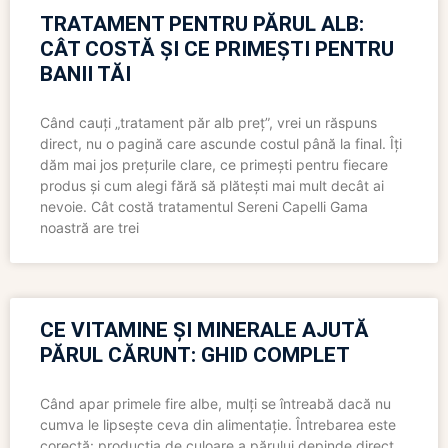
TRATAMENT PENTRU PĂRUL ALB:
CÂT COSTĂ ȘI CE PRIMEȘTI PENTRU
BANII TĂI
Când cauți „tratament păr alb preț”, vrei un răspuns
direct, nu o pagină care ascunde costul până la final. Îți
dăm mai jos prețurile clare, ce primești pentru fiecare
produs și cum alegi fără să plătești mai mult decât ai
nevoie. Cât costă tratamentul Sereni Capelli Gama
noastră are trei
CE VITAMINE ȘI MINERALE AJUTĂ
PĂRUL CĂRUNT: GHID COMPLET
Când apar primele fire albe, mulți se întreabă dacă nu
cumva le lipsește ceva din alimentație. Întrebarea este
corectă: producția de culoare a părului depinde direct