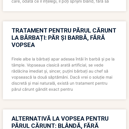
care, odată ce îl înțelegi, îl poți sprijini blând, fără să
TRATAMENT PENTRU PĂRUL CĂRUNT
LA BĂRBAȚI: PĂR ȘI BARBĂ, FĂRĂ
VOPSEA
Firele albe la bărbați apar adesea întâi în barbă și pe la
tâmple. Vopseaua clasică arată artificial, se vede
rădăcina imediat și, sincer, puțini bărbați au chef să
vopsească la două săptămâni. Dacă vrei o soluție mai
discretă și mai naturală, există un tratament pentru
părul cărunt gândit exact pentru
ALTERNATIVĂ LA VOPSEA PENTRU
PĂRUL CĂRUNT: BLÂNDĂ, FĂRĂ