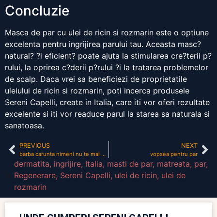
Concluzie
Masca de par cu ulei de ricin si rozmarin este o optiune
excelenta pentru ingrijirea parului tau. Aceasta masc?
natural? ?i eficient? poate ajuta la stimularea cre?terii p?
rului, la oprirea c?derii p?rului ?i la tratarea problemelor
de scalp. Daca vrei sa beneficiezi de proprietatile
uleiului de ricin si rozmarin, poti incerca produsele
Sereni Capelli, create in Italia, care iti vor oferi rezultate
excelente si iti vor readuce parul la starea sa naturala si
sanatoasa.
PREVIOUS
NEXT
barba carunta nimeni nu te mai saruta
vopsea pentru par
dermatita
,
ingrijire
,
Italia
,
masti de par
,
matreata
,
par
,
Regenerare
,
Sereni Capelli
,
ulei de ricin
,
ulei de
rozmarin