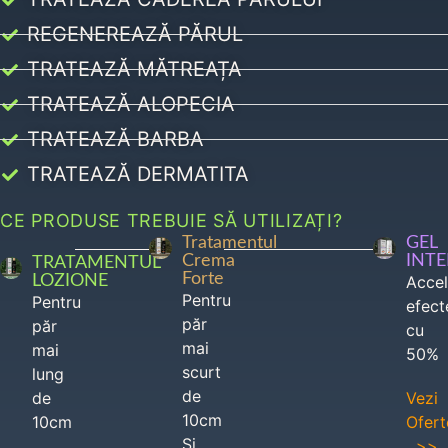
REGENEREAZĂ PĂRUL
TRATEAZĂ MĂTREAȚA
TRATEAZĂ ALOPECIA
TRATEAZĂ BARBA
TRATEAZĂ DERMATITA
CE PRODUSE TREBUIE SĂ UTILIZAȚI?
Tratamentul
GEL
Crema
INT
TRATAMENTUL
Forte
LOZIONE
Acce
Pentru
Pentru
efect
păr
păr
cu
mai
mai
50%
scurt
lung
de
de
Vezi
10cm
10cm
Ofert
Si
>>