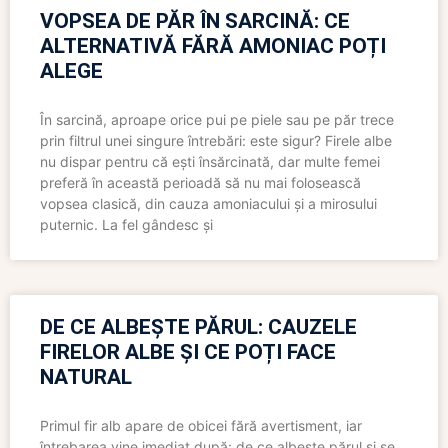
VOPSEA DE PĂR ÎN SARCINĂ: CE
ALTERNATIVĂ FĂRĂ AMONIAC POȚI
ALEGE
În sarcină, aproape orice pui pe piele sau pe păr trece
prin filtrul unei singure întrebări: este sigur? Firele albe
nu dispar pentru că ești însărcinată, dar multe femei
preferă în această perioadă să nu mai folosească
vopsea clasică, din cauza amoniacului și a mirosului
puternic. La fel gândesc și
DE CE ALBEȘTE PĂRUL: CAUZELE
FIRELOR ALBE ȘI CE POȚI FACE
NATURAL
Primul fir alb apare de obicei fără avertisment, iar
întrebarea vine imediat după: de ce albește părul și se