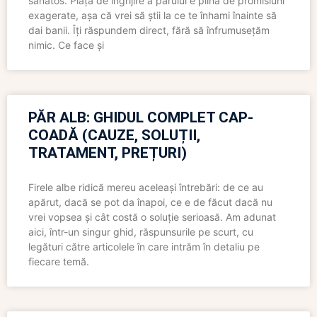
sănătos. Piața de îngrijire a părului e plină de promisiuni
exagerate, așa că vrei să știi la ce te înhami înainte să
dai banii. Îți răspundem direct, fără să înfrumusețăm
nimic. Ce face și
PĂR ALB: GHIDUL COMPLET CAP-
COADĂ (CAUZE, SOLUȚII,
TRATAMENT, PREȚURI)
Firele albe ridică mereu aceleași întrebări: de ce au
apărut, dacă se pot da înapoi, ce e de făcut dacă nu
vrei vopsea și cât costă o soluție serioasă. Am adunat
aici, într-un singur ghid, răspunsurile pe scurt, cu
legături către articolele în care intrăm în detaliu pe
fiecare temă.