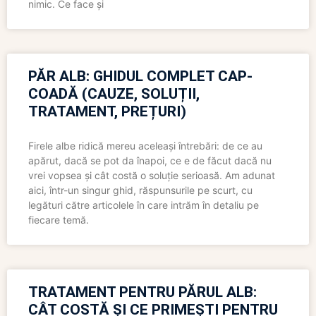
nimic. Ce face și
PĂR ALB: GHIDUL COMPLET CAP-
COADĂ (CAUZE, SOLUȚII,
TRATAMENT, PREȚURI)
Firele albe ridică mereu aceleași întrebări: de ce au
apărut, dacă se pot da înapoi, ce e de făcut dacă nu
vrei vopsea și cât costă o soluție serioasă. Am adunat
aici, într-un singur ghid, răspunsurile pe scurt, cu
legături către articolele în care intrăm în detaliu pe
fiecare temă.
TRATAMENT PENTRU PĂRUL ALB:
CÂT COSTĂ ȘI CE PRIMEȘTI PENTRU