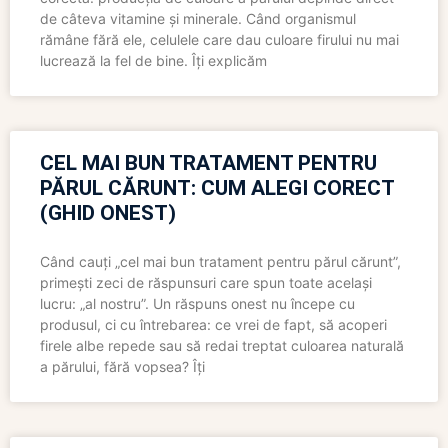
de câteva vitamine și minerale. Când organismul
rămâne fără ele, celulele care dau culoare firului nu mai
lucrează la fel de bine. Îți explicăm
CEL MAI BUN TRATAMENT PENTRU
PĂRUL CĂRUNT: CUM ALEGI CORECT
(GHID ONEST)
Când cauți „cel mai bun tratament pentru părul cărunt”,
primești zeci de răspunsuri care spun toate același
lucru: „al nostru”. Un răspuns onest nu începe cu
produsul, ci cu întrebarea: ce vrei de fapt, să acoperi
firele albe repede sau să redai treptat culoarea naturală
a părului, fără vopsea? Îți