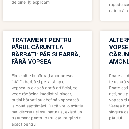
de bine. Îți explicăm
repede sau
naturală a 
TRATAMENT PENTRU
ALTER
PĂRUL CĂRUNT LA
VOPSE
BĂRBAȚI: PĂR ȘI BARBĂ,
CĂRUN
FĂRĂ VOPSEA
AMONI
Firele albe la bărbați apar adesea
Poate ai o
întâi în barbă și pe la tâmple.
te ustură 
Vopseaua clasică arată artificial, se
Poate ești 
vede rădăcina imediat și, sincer,
riști, sau 
puțini bărbați au chef să vopsească
vopsea și 
la două săptămâni. Dacă vrei o soluție
Vestea bu
mai discretă și mai naturală, există un
singura ca
tratament pentru părul cărunt gândit
părului
exact pentru