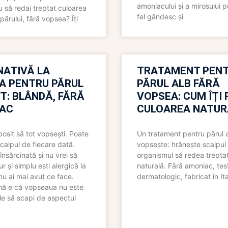
amoniacului și a mirosului p
 să redai treptat culoarea
fel gândesc și
părului, fără vopsea? Îți
NATIVĂ LA
TRATAMENT PEN
A PENTRU PĂRUL
PĂRUL ALB FĂRĂ
T: BLÂNDĂ, FĂRĂ
VOPSEA: CUM ÎȚI 
AC
CULOAREA NATUR
bosit să tot vopsești. Poate
Un tratament pentru părul 
scalpul de fiecare dată.
vopsește: hrănește scalpul 
însărcinată și nu vrei să
organismul să redea trepta
pur și simplu ești alergică la
naturală. Fără amoniac, tes
nu ai mai avut ce face.
dermatologic, fabricat în Ita
nă e că vopseaua nu este
le să scapi de aspectul