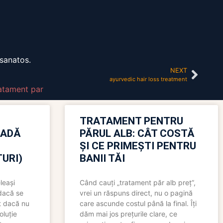
 sanatos.
NEXT
ayurvedic hair loss treatment
atament par
TRATAMENT PENTRU
OADĂ
PĂRUL ALB: CÂT COSTĂ
ȘI CE PRIMEȘTI PENTRU
URI)
BANII TĂI
leași
Când cauți „tratament păr alb preț”,
 dacă se
vrei un răspuns direct, nu o pagină
t dacă nu
care ascunde costul până la final. Îți
oluție
dăm mai jos prețurile clare, ce