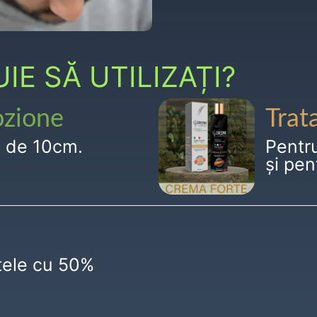
E SĂ UTILIZAȚI?
ozione
Trat
g de 10cm.
Pentr
și pen
ctele cu 50%