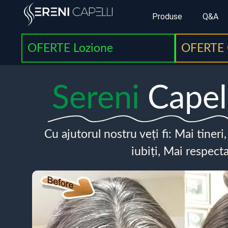
Produse
Q&A
OFERTE Lozione
OFERTE 
Sereni
Capel
Cu ajutorul nostru veți fi: Mai tineri
iubiți, Mai respecta