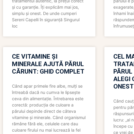
tratamentul autentic, la prețul corect
părului e p
și cu garanție. Îți explicăm mai jos,
exagerate, 
simplu și onest. De unde cumperi
înhami înai
Sereni Capelli în siguranță Singurul
răspundem 
loc
înfrumuseț
CE VITAMINE ȘI
CEL MA
MINERALE AJUTĂ PĂRUL
TRATA
CĂRUNT: GHID COMPLET
PĂRUL
ALEGI 
ONEST
Când apar primele fire albe, mulți se
întreabă dacă nu cumva le lipsește
ceva din alimentație. Întrebarea este
Când cauți
corectă: producția de culoare a
pentru păr
părului depinde direct de câteva
răspunsuri
vitamine și minerale. Când organismul
lucru: „al
rămâne fără ele, celulele care dau
începe cu 
culoare firului nu mai lucrează la fel
ce vrei de 