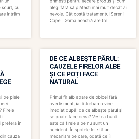
tr-un
primești pentru fiecare produs și cum
 scurt, cu
alegi fără să plătești mai mult decât ai
care intrăm
nevoie. Cât costă tratamentul Sereni
Capelli Gama noastră are trei
N
DE CE ALBEȘTE PĂRUL:
CAUZELE FIRELOR ALBE
RĂ
ȘI CE POȚI FACE
LEGE
NATURAL
i pe piele
Primul fir alb apare de obicei fără
 unei
avertisment, iar întrebarea vine
? Firele
imediat după: de ce albește părul și
ti
se poate face ceva? Vestea bună
 preferă în
este că firele albe nu sunt un
i
accident. În spatele lor stă un
 din cauza
mecanism pe care, odată ce îl