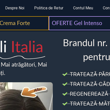
Despre Noi
Politica de Retur
Contul Meu
Con
Crema Forte
OFERTE Gel Intenso
Brandul nr.
li
Italia
pentru
, Mai atrăgători, Mai
ți.
TRATEAZĂ PĂR
TRATEAZĂ CĂD
REGENEREAZĂ 
TRATEAZĂ MĂT