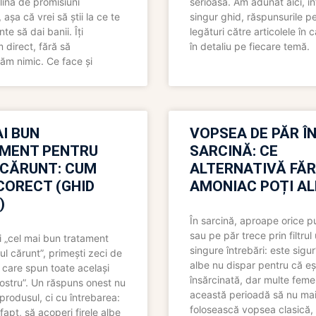
lină de promisiuni
serioasă. Am adunat aici, în
așa că vrei să știi la ce te
singur ghid, răspunsurile pe
nte să dai banii. Îți
legături către articolele în 
direct, fără să
în detaliu pe fiecare temă.
ăm nimic. Ce face și
I BUN
VOPSEA DE PĂR Î
MENT PENTRU
SARCINĂ: CE
 CĂRUNT: CUM
ALTERNATIVĂ FĂ
CORECT (GHID
AMONIAC POȚI A
)
În sarcină, aproape orice pu
sau pe păr trece prin filtrul
 „cel mai bun tratament
singure întrebări: este sigur
ul cărunt”, primești zeci de
albe nu dispar pentru că eș
 care spun toate același
însărcinată, dar multe femei
 nostru”. Un răspuns onest nu
această perioadă să nu ma
produsul, ci cu întrebarea:
folosească vopsea clasică,
fapt, să acoperi firele albe