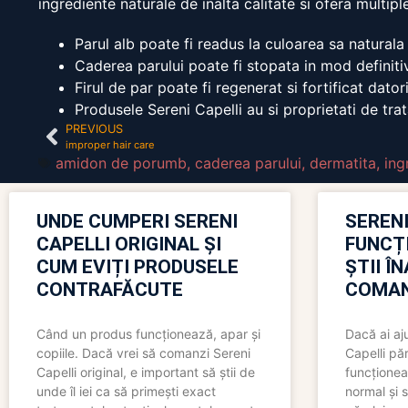
ingrediente naturale de inalta calitate si ofera multip
Parul alb poate fi readus la culoarea sa naturala 
Caderea parului poate fi stopata in mod definiti
Firul de par poate fi regenerat si fortificat dato
Produsele Sereni Capelli au si proprietati de trat
PREVIOUS
improper hair care
amidon de porumb
,
caderea parului
,
dermatita
,
ing
UNDE CUMPERI SERENI
SERENI
CAPELLI ORIGINAL ȘI
FUNCȚ
CUM EVIȚI PRODUSELE
ȘTII Î
CONTRAFĂCUTE
COMAN
Când un produs funcționează, apar și
Dacă ai aj
copiile. Dacă vrei să comanzi Sereni
Capelli păr
Capelli original, e important să știi de
funcționea
unde îl iei ca să primești exact
normal și s