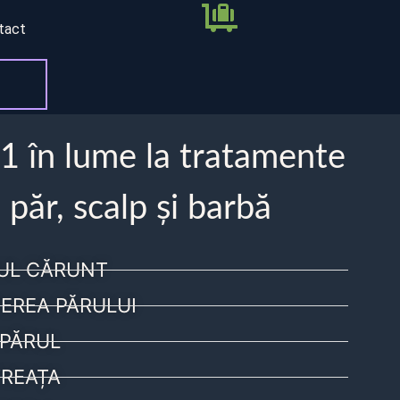
tact
 1 în lume la tratamente
 păr, scalp și barbă
UL CĂRUNT
EREA PĂRULUI
PĂRUL
REAȚA