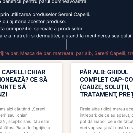
le beneficii pentru parul dumneavoastra.
prin utilizarea produselor Sereni Capelli.
v cu ajutorul acestor produse.
rita compozitiei speciale a produselor.
are a matretii si dermatitei, ajutand la mentinerea scalpului
rijire par
,
Masca de par
,
matreata
,
par alb
,
Sereni Capelli
,
tr
 CAPELLI CHIAR
PĂR ALB: GHIDUL
IONEAZĂ? CE SĂ
COMPLET CAP-C
NAINTE SĂ
(CAUZE, SOLUȚII,
ZI
TRATAMENT, PREȚ
uns aici căutând „Sereni
Firele albe ridică mereu ace
eri” sau „chiar
întrebări: de ce au apărut,
ză”, scepticismul tău este
pot da înapoi, ce e de făcu
ănătos. Piața de îngrijire a
vrei vopsea și cât costă o s