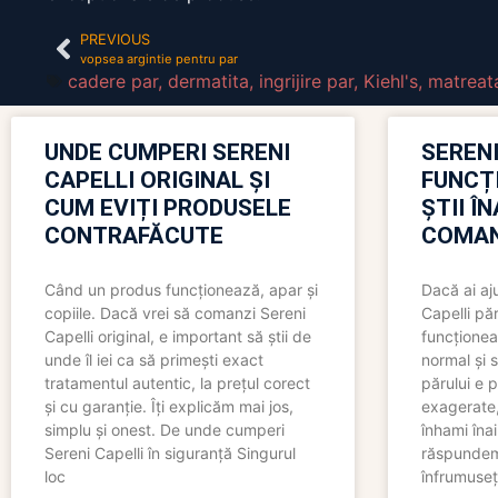
PREVIOUS
vopsea argintie pentru par
cadere par
,
dermatita
,
ingrijire par
,
Kiehl's
,
matreat
UNDE CUMPERI SERENI
SERENI
CAPELLI ORIGINAL ȘI
FUNCȚ
CUM EVIȚI PRODUSELE
ȘTII Î
CONTRAFĂCUTE
COMAN
Când un produs funcționează, apar și
Dacă ai aj
copiile. Dacă vrei să comanzi Sereni
Capelli păr
Capelli original, e important să știi de
funcționea
unde îl iei ca să primești exact
normal și s
tratamentul autentic, la prețul corect
părului e p
și cu garanție. Îți explicăm mai jos,
exagerate, 
simplu și onest. De unde cumperi
înhami înai
Sereni Capelli în siguranță Singurul
răspundem 
loc
înfrumuseț