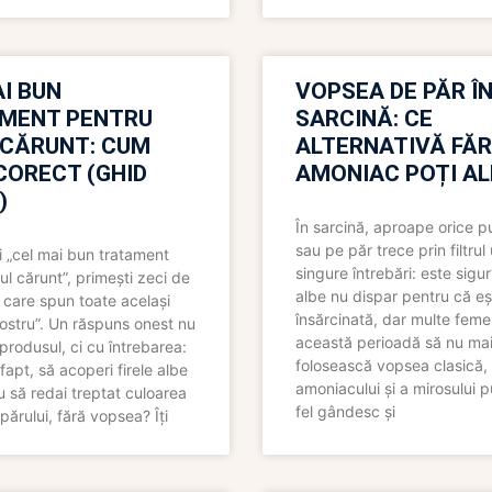
I BUN
VOPSEA DE PĂR Î
MENT PENTRU
SARCINĂ: CE
 CĂRUNT: CUM
ALTERNATIVĂ FĂ
CORECT (GHID
AMONIAC POȚI A
)
În sarcină, aproape orice pu
sau pe păr trece prin filtrul
 „cel mai bun tratament
singure întrebări: este sigur
ul cărunt”, primești zeci de
albe nu dispar pentru că eș
 care spun toate același
însărcinată, dar multe femei
 nostru”. Un răspuns onest nu
această perioadă să nu ma
produsul, ci cu întrebarea:
folosească vopsea clasică,
fapt, să acoperi firele albe
amoniacului și a mirosului p
 să redai treptat culoarea
fel gândesc și
părului, fără vopsea? Îți