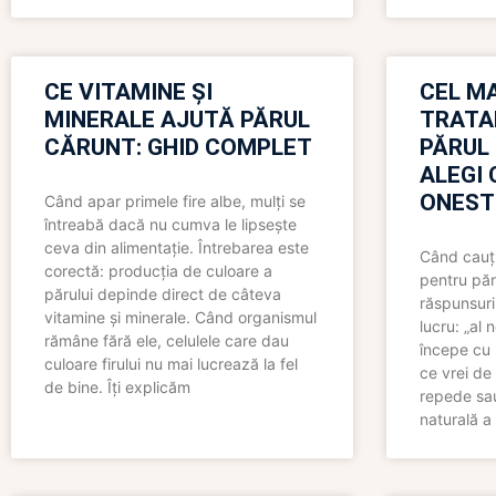
CE VITAMINE ȘI
CEL MA
MINERALE AJUTĂ PĂRUL
TRATA
CĂRUNT: GHID COMPLET
PĂRUL
ALEGI 
ONEST
Când apar primele fire albe, mulți se
întreabă dacă nu cumva le lipsește
ceva din alimentație. Întrebarea este
Când cauți
corectă: producția de culoare a
pentru păr
părului depinde direct de câteva
răspunsuri
vitamine și minerale. Când organismul
lucru: „al
rămâne fără ele, celulele care dau
începe cu 
culoare firului nu mai lucrează la fel
ce vrei de 
de bine. Îți explicăm
repede sau
naturală a 