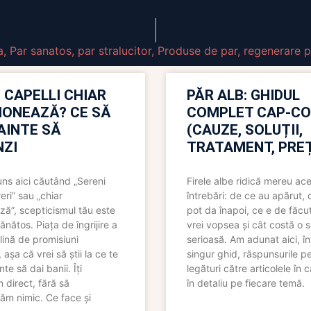
a
,
Par sanatos
,
par stralucitor
,
Produse de par
,
regenerare p
 CAPELLI CHIAR
PĂR ALB: GHIDUL
IONEAZĂ? CE SĂ
COMPLET CAP-C
NAINTE SĂ
(CAUZE, SOLUȚII,
ZI
TRATAMENT, PREȚ
uns aici căutând „Sereni
Firele albe ridică mereu ace
eri” sau „chiar
întrebări: de ce au apărut,
ză”, scepticismul tău este
pot da înapoi, ce e de făcu
ănătos. Piața de îngrijire a
vrei vopsea și cât costă o s
lină de promisiuni
serioasă. Am adunat aici, în
așa că vrei să știi la ce te
singur ghid, răspunsurile pe
nte să dai banii. Îți
legături către articolele în 
direct, fără să
în detaliu pe fiecare temă.
ăm nimic. Ce face și