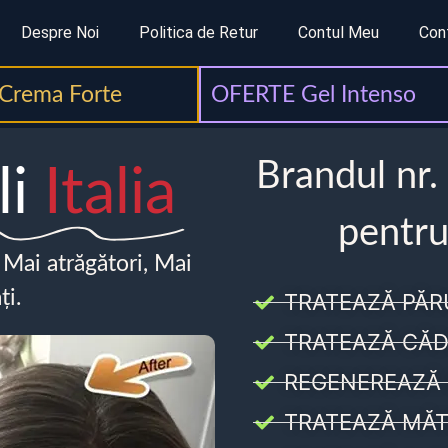
Despre Noi
Politica de Retur
Contul Meu
Con
Crema Forte
OFERTE Gel Intenso
Brandul nr.
li
Italia
pentru
, Mai atrăgători, Mai
ți.
TRATEAZĂ PĂR
TRATEAZĂ CĂD
REGENEREAZĂ 
TRATEAZĂ MĂT