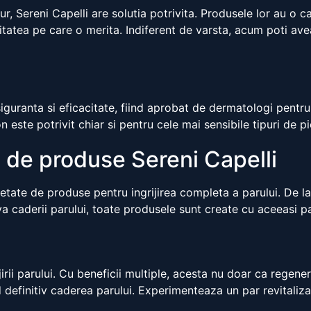
, Sereni Capelli are solutia potrivita. Produsele lor au o c
alitatea pe care o merita. Indiferent de varsta, acum poti av
uranta si eficacitate, fiind aprobat de dermatologi pentru a
ste potrivit chiar si pentru cele mai sensibile tipuri de pie
de produse Sereni Capelli
ietate de produse pentru ingrijirea completa a parului. De la
va caderii parului, toate produsele sunt create cu aceeasi p
rii parului. Cu beneficii multiple, acesta nu doar ca regene
 definitiv caderea parului. Experimenteaza un par revitalizat