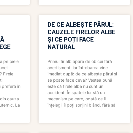
N
DE CE ALBEȘTE PĂRUL:
CAUZELE FIRELOR ALBE
RĂ
ȘI CE POȚI FACE
LEGE
NATURAL
i pe piele
Primul fir alb apare de obicei fără
 unei
avertisment, iar întrebarea vine
? Firele
imediat după: de ce albește părul și
ti
se poate face ceva? Vestea bună
 preferă în
este că firele albe nu sunt un
i
accident. În spatele lor stă un
 din cauza
mecanism pe care, odată ce îl
uternic. La
înțelegi, îl poți sprijini blând, fără să