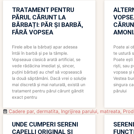
TRATAMENT PENTRU
ALTER
PĂRUL CĂRUNT LA
VOPSE
BĂRBAȚI: PĂR ȘI BARBĂ,
CĂRUN
FĂRĂ VOPSEA
AMONI
Firele albe la bărbați apar adesea
Poate ai o
întâi în barbă și pe la tâmple.
te ustură 
Vopseaua clasică arată artificial, se
Poate ești 
vede rădăcina imediat și, sincer,
riști, sau 
puțini bărbați au chef să vopsească
vopsea și 
la două săptămâni. Dacă vrei o soluție
Vestea bu
mai discretă și mai naturală, există un
singura ca
tratament pentru părul cărunt gândit
părului
exact pentru
Cadere par
,
dermatita
,
Ingrijirea parului
,
matreata
,
Prod
UNDE CUMPERI SERENI
SERENI
CAPELLI ORIGINAL ȘI
FUNCȚ