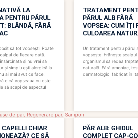
NATIVĂ LA
TRATAMENT PEN
A PENTRU PĂRUL
PĂRUL ALB FĂRĂ
T: BLÂNDĂ, FĂRĂ
VOPSEA: CUM ÎȚI 
AC
CULOAREA NATUR
bosit să tot vopsești. Poate
Un tratament pentru părul 
scalpul de fiecare dată.
vopsește: hrănește scalpul 
însărcinată și nu vrei să
organismul să redea trepta
pur și simplu ești alergică la
naturală. Fără amoniac, tes
nu ai mai avut ce face.
dermatologic, fabricat în Ita
nă e că vopseaua nu este
le să scapi de aspectul
use de par
,
Regenerare par
,
Sampon
 CAPELLI CHIAR
PĂR ALB: GHIDUL
IONEAZĂ? CE SĂ
COMPLET CAP-C