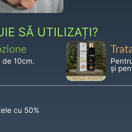
E SĂ UTILIZAȚI?
ozione
Trat
g de 10cm.
Pentr
și pen
ctele cu 50%