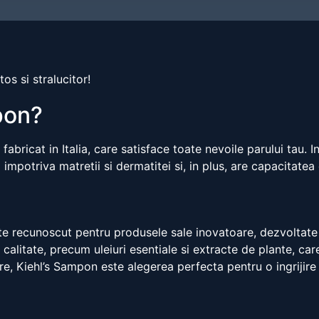
s si stralucitor!
pon?
abricat in Italia, care satisface toate nevoile parului tau. I
a impotriva matretii si dermatitei si, in plus, are capacitatea
ste recunoscut pentru produsele sale inovatoare, dezvoltate
litate, precum uleiuri esentiale si extracte de plante, care a
re, Kiehl’s Sampon este alegerea perfecta pentru o ingrijire e