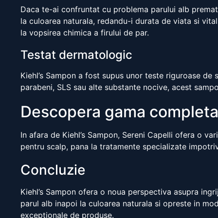
Daca te-ai confruntat cu problema parului alb prematur
la culoarea naturala, redandu-i durata de viata si vit
la vopsirea chimica a firului de par.
Testat dermatologic
Kiehl’s Sampon a fost supus unor teste riguroase de sig
parabeni, SLS sau alte substante nocive, acest sampon e
Descopera gama completa 
In afara de Kiehl’s Sampon, Sereni Capelli ofera o var
pentru scalp, pana la tratamente specializate impotri
Concluzie
Kiehl’s Sampon ofera o noua perspectiva asupra ingriji
parul alb inapoi la culoarea naturala si opreste in mod
exceptionale de produse.