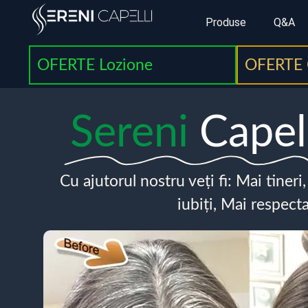
Produse
Q&A
OFERTE Lozione
OFERTE 
Sereni
Capel
Cu ajutorul nostru veți fi: Mai tineri
iubiți, Mai respecta