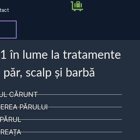
tact
 1 în lume la tratamente
 păr, scalp și barbă
UL CĂRUNT
EREA PĂRULUI
PĂRUL
REAȚA