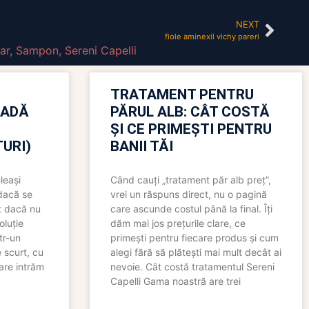
NEXT
fiole aminexil vichy pareri
ar
,
Sampon
,
Sereni Capelli
TRATAMENT PENTRU
OADĂ
PĂRUL ALB: CÂT COSTĂ
ȘI CE PRIMEȘTI PENTRU
URI)
BANII TĂI
leași
Când cauți „tratament păr alb preț”,
 dacă se
vrei un răspuns direct, nu o pagină
t dacă nu
care ascunde costul până la final. Îți
oluție
dăm mai jos prețurile clare, ce
tr-un
primești pentru fiecare produs și cum
 scurt, cu
alegi fără să plătești mai mult decât ai
care intrăm
nevoie. Cât costă tratamentul Sereni
Capelli Gama noastră are trei