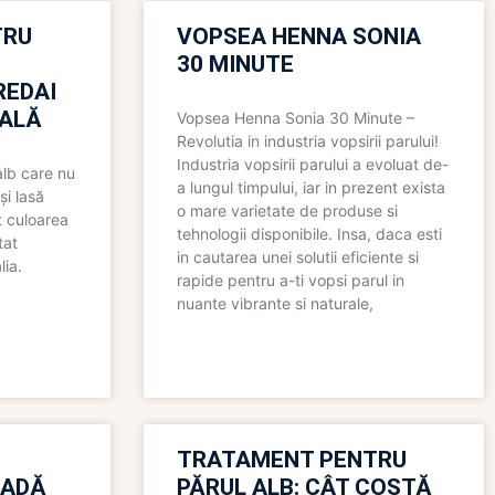
TRU
VOPSEA HENNA SONIA
30 MINUTE
REDAI
ALĂ
Vopsea Henna Sonia 30 Minute –
Revolutia in industria vopsirii parului!
Industria vopsirii parului a evoluat de-
alb care nu
a lungul timpului, iar in prezent exista
și lasă
o mare varietate de produse si
t culoarea
tehnologii disponibile. Insa, daca esti
tat
in cautarea unei solutii eficiente si
lia.
rapide pentru a-ti vopsi parul in
nuante vibrante si naturale,
TRATAMENT PENTRU
OADĂ
PĂRUL ALB: CÂT COSTĂ