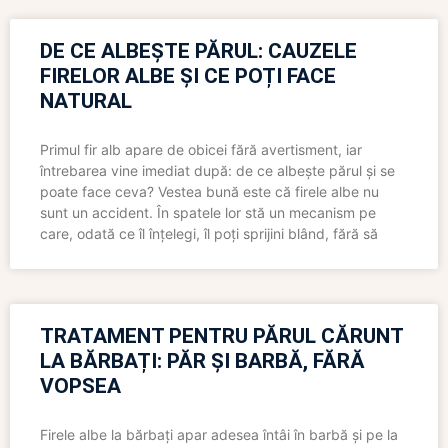
DE CE ALBEȘTE PĂRUL: CAUZELE
FIRELOR ALBE ȘI CE POȚI FACE
NATURAL
Primul fir alb apare de obicei fără avertisment, iar
întrebarea vine imediat după: de ce albește părul și se
poate face ceva? Vestea bună este că firele albe nu
sunt un accident. În spatele lor stă un mecanism pe
care, odată ce îl înțelegi, îl poți sprijini blând, fără să
TRATAMENT PENTRU PĂRUL CĂRUNT
LA BĂRBAȚI: PĂR ȘI BARBĂ, FĂRĂ
VOPSEA
Firele albe la bărbați apar adesea întâi în barbă și pe la