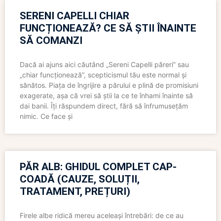
SERENI CAPELLI CHIAR
FUNCȚIONEAZĂ? CE SĂ ȘTII ÎNAINTE
SĂ COMANZI
Dacă ai ajuns aici căutând „Sereni Capelli păreri” sau
„chiar funcționează”, scepticismul tău este normal și
sănătos. Piața de îngrijire a părului e plină de promisiuni
exagerate, așa că vrei să știi la ce te înhami înainte să
dai banii. Îți răspundem direct, fără să înfrumusețăm
nimic. Ce face și
PĂR ALB: GHIDUL COMPLET CAP-
COADĂ (CAUZE, SOLUȚII,
TRATAMENT, PREȚURI)
Firele albe ridică mereu aceleași întrebări: de ce au