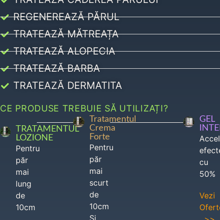
REGENEREAZĂ PĂRUL
TRATEAZĂ MĂTREAȚA
TRATEAZĂ ALOPECIA
TRATEAZĂ BARBA
TRATEAZĂ DERMATITA
CE PRODUSE TREBUIE SĂ UTILIZAȚI?
Tratamentul
GEL
Crema
INT
TRATAMENTUL
Forte
LOZIONE
Acce
Pentru
Pentru
efect
păr
păr
cu
mai
mai
50%
scurt
lung
de
de
Vezi
10cm
10cm
Ofert
Si
>>