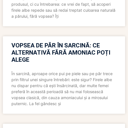
produsul, ci cu întrebarea: ce vrei de fapt, să acoperi
firele albe repede sau să redai treptat culoarea naturală
a părului, fără vopsea? Îți
VOPSEA DE PĂR ÎN SARCINĂ: CE
ALTERNATIVĂ FĂRĂ AMONIAC POȚI
ALEGE
În sarcină, aproape orice pui pe piele sau pe păr trece
prin filtrul unei singure întrebări: este sigur? Firele albe
nu dispar pentru că ești însărcinată, dar multe femei
preferă în această perioadă să nu mai folosească
vopsea clasică, din cauza amoniacului și a mirosului
puternic. La fel gândesc și