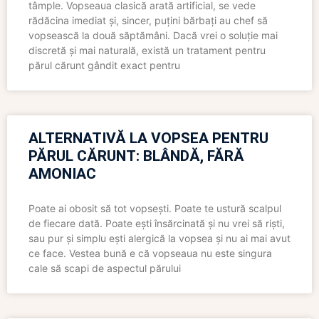
tâmple. Vopseaua clasică arată artificial, se vede
rădăcina imediat și, sincer, puțini bărbați au chef să
vopsească la două săptămâni. Dacă vrei o soluție mai
discretă și mai naturală, există un tratament pentru
părul cărunt gândit exact pentru
ALTERNATIVĂ LA VOPSEA PENTRU
PĂRUL CĂRUNT: BLÂNDĂ, FĂRĂ
AMONIAC
Poate ai obosit să tot vopsești. Poate te ustură scalpul
de fiecare dată. Poate ești însărcinată și nu vrei să riști,
sau pur și simplu ești alergică la vopsea și nu ai mai avut
ce face. Vestea bună e că vopseaua nu este singura
cale să scapi de aspectul părului