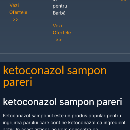
Vezi
pentru
Ofertele
Barbă
>>
Vezi
Ofertele
>>
ketoconazol sampon
pareri
ketoconazol sampon pareri
Ketoconazol samponul este un produs popular pentru
ingrijirea parului care contine ketoconazol ca ingredient
activ. In acest articol, ne vom concentra pe