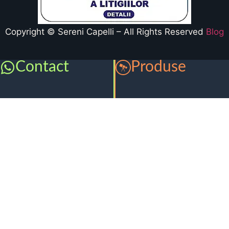
Copyright © Sereni Capelli – All Rights Reserved
Blog
Contact
Produse