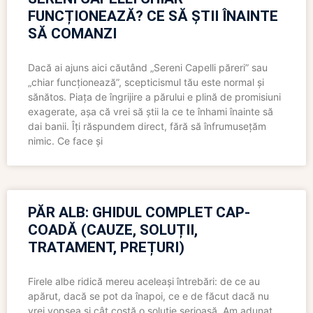
FUNCȚIONEAZĂ? CE SĂ ȘTII ÎNAINTE
SĂ COMANZI
Dacă ai ajuns aici căutând „Sereni Capelli păreri” sau
„chiar funcționează”, scepticismul tău este normal și
sănătos. Piața de îngrijire a părului e plină de promisiuni
exagerate, așa că vrei să știi la ce te înhami înainte să
dai banii. Îți răspundem direct, fără să înfrumusețăm
nimic. Ce face și
PĂR ALB: GHIDUL COMPLET CAP-
COADĂ (CAUZE, SOLUȚII,
TRATAMENT, PREȚURI)
Firele albe ridică mereu aceleași întrebări: de ce au
apărut, dacă se pot da înapoi, ce e de făcut dacă nu
vrei vopsea și cât costă o soluție serioasă. Am adunat