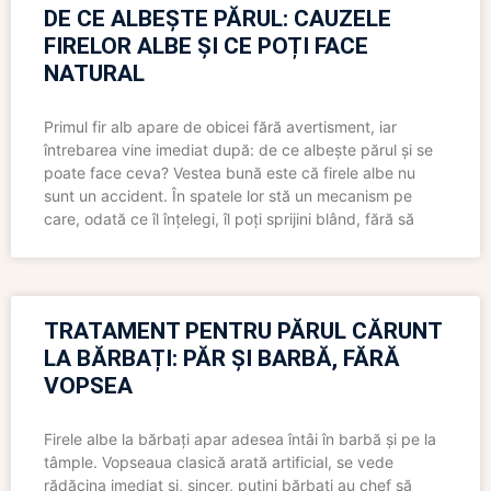
DE CE ALBEȘTE PĂRUL: CAUZELE
FIRELOR ALBE ȘI CE POȚI FACE
NATURAL
Primul fir alb apare de obicei fără avertisment, iar
întrebarea vine imediat după: de ce albește părul și se
poate face ceva? Vestea bună este că firele albe nu
sunt un accident. În spatele lor stă un mecanism pe
care, odată ce îl înțelegi, îl poți sprijini blând, fără să
TRATAMENT PENTRU PĂRUL CĂRUNT
LA BĂRBAȚI: PĂR ȘI BARBĂ, FĂRĂ
VOPSEA
Firele albe la bărbați apar adesea întâi în barbă și pe la
tâmple. Vopseaua clasică arată artificial, se vede
rădăcina imediat și, sincer, puțini bărbați au chef să