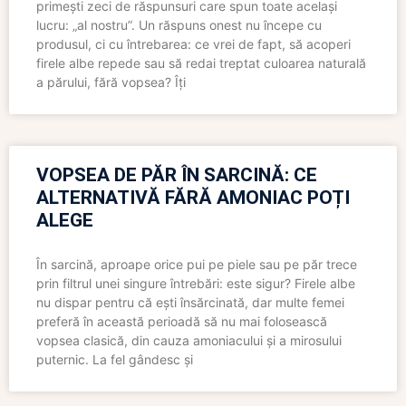
primești zeci de răspunsuri care spun toate același
lucru: „al nostru”. Un răspuns onest nu începe cu
produsul, ci cu întrebarea: ce vrei de fapt, să acoperi
firele albe repede sau să redai treptat culoarea naturală
a părului, fără vopsea? Îți
VOPSEA DE PĂR ÎN SARCINĂ: CE
ALTERNATIVĂ FĂRĂ AMONIAC POȚI
ALEGE
În sarcină, aproape orice pui pe piele sau pe păr trece
prin filtrul unei singure întrebări: este sigur? Firele albe
nu dispar pentru că ești însărcinată, dar multe femei
preferă în această perioadă să nu mai folosească
vopsea clasică, din cauza amoniacului și a mirosului
puternic. La fel gândesc și