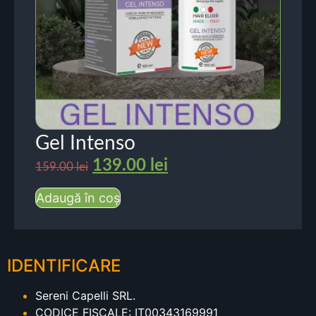
Gel Intenso
139.00
lei
159.00
lei
Adaugă în coș
IDENTIFICARE
Sereni Capelli SRL.
CODICE FISCALE: IT00343169991