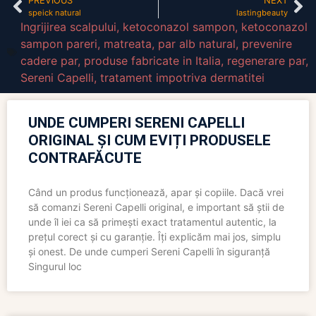
PREVIOUS
NEXT
speick natural
lastingbeauty
Ingrijirea scalpului
,
ketoconazol sampon
,
ketoconazol
sampon pareri
,
matreata
,
par alb natural
,
prevenire
cadere par
,
produse fabricate in Italia
,
regenerare par
,
Sereni Capelli
,
tratament impotriva dermatitei
UNDE CUMPERI SERENI CAPELLI
ORIGINAL ȘI CUM EVIȚI PRODUSELE
CONTRAFĂCUTE
Când un produs funcționează, apar și copiile. Dacă vrei
să comanzi Sereni Capelli original, e important să știi de
unde îl iei ca să primești exact tratamentul autentic, la
prețul corect și cu garanție. Îți explicăm mai jos, simplu
și onest. De unde cumperi Sereni Capelli în siguranță
Singurul loc