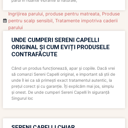
parul in nuante vibrante si naturale,
Ingrijirea parului
,
produse pentru matreata
,
Produse
pentru scalp sensibil
,
Tratamente impotriva caderii
parului
UNDE CUMPERI SERENI CAPELLI
ORIGINAL ȘI CUM EVIȚI PRODUSELE
CONTRAFĂCUTE
Când un produs funcționează, apar și copiile. Dacă vrei
să comanzi Sereni Capelli original, e important să știi de
unde îl iei ca să primești exact tratamentul autentic, la
prețul corect și cu garanție. Îți explicăm mai jos, simplu
și onest. De unde cumperi Sereni Capelli în siguranță
Singurul loc
SERENI CAPELLI CHIAR