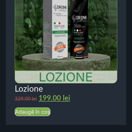
Lozione
199.00
lei
329.00
lei
Adaugă în coș