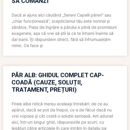
SĂ COMANZI
Dacă ai ajuns aici căutând „Sereni Capelli păreri” sau
„chiar funcționează”, scepticismul tău este normal și
sănătos. Piața de îngrijire a părului e plină de promisiuni
exagerate, așa că vrei să știi la ce te înhami înainte să
dai banii. Îți răspundem direct, fără să înfrumusețăm
nimic. Ce face și
PĂR ALB: GHIDUL COMPLET CAP-
COADĂ (CAUZE, SOLUȚII,
TRATAMENT, PREȚURI)
Firele albe ridică mereu aceleași întrebări: de ce au
apărut, dacă se pot da înapoi, ce e de făcut dacă nu
vrei vopsea și cât costă o soluție serioasă. Am adunat
aici, într-un singur ghid, răspunsurile pe scurt, cu
legături către articolele în care intrăm în detaliu pe