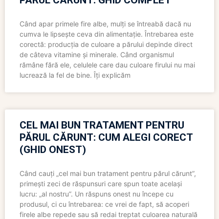
PĂRUL CĂRUNT: GHID COMPLET
Când apar primele fire albe, mulți se întreabă dacă nu
cumva le lipsește ceva din alimentație. Întrebarea este
corectă: producția de culoare a părului depinde direct
de câteva vitamine și minerale. Când organismul
rămâne fără ele, celulele care dau culoare firului nu mai
lucrează la fel de bine. Îți explicăm
CEL MAI BUN TRATAMENT PENTRU
PĂRUL CĂRUNT: CUM ALEGI CORECT
(GHID ONEST)
Când cauți „cel mai bun tratament pentru părul cărunt”,
primești zeci de răspunsuri care spun toate același
lucru: „al nostru”. Un răspuns onest nu începe cu
produsul, ci cu întrebarea: ce vrei de fapt, să acoperi
firele albe repede sau să redai treptat culoarea naturală