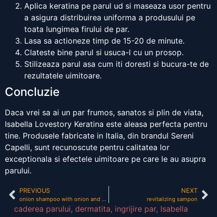
Aplica keratina pe parul ud si maseaza usor pentru
a asigura distribuirea uniforma a produsului pe
toata lungimea firului de par.
Lasa sa actioneze timp de 15-20 de minute.
Clateste bine parul si usuca-l cu un prosop.
Stilizeaza parul asa cum iti doresti si bucura-te de
rezultatele uimitoare.
Concluzie
Daca vrei sa ai un par frumos, sanatos si plin de viata,
Isabella Lovestory Keratina este aleasa perfecta pentru
tine. Produsele fabricate in Italia, din brandul Sereni
Capelli, sunt recunoscute pentru calitatea lor
exceptionala si efectele uimitoare pe care le au asupra
parului.
PREVIOUS
NEXT
onion shampoo with onion and plant keratin for hair fall control 250ml
revitalizing sampon
caderea parului
,
dermatita
,
ingrijire par
,
Isabella