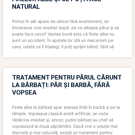
NATURAL
Primul fir alb apare de obicei fără avertisment, iar
întrebarea vine imediat după: de ce albește părul și se
poate face ceva? Vestea bună este că firele albe nu
sunt un accident. În spatele lor stă un mecanism pe
care, odată ce îl înțelegi, îl poți sprijini blând, fără să
TRATAMENT PENTRU PĂRUL CĂRUNT
LA BĂRBAȚI: PĂR ȘI BARBĂ, FĂRĂ
VOPSEA
Firele albe la bărbați apar adesea întâi în barbă și pe la
tâmple. Vopseaua clasică arată artificial, se vede
rădăcina imediat și, sincer, puțini bărbați au chef să
vopsească la două săptămâni. Dacă vrei o soluție mai
discretă și mai naturală, există un tratament pentru