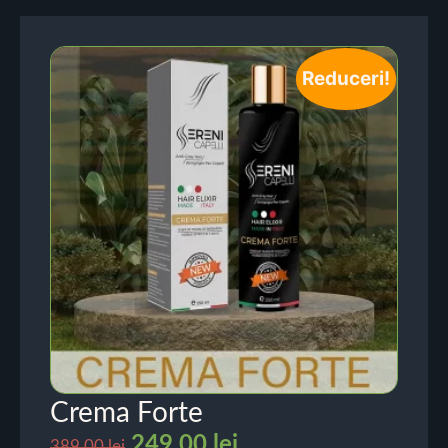
Reduceri!
Crema Forte
249.00
lei
389.00
lei