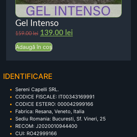
Gel Intenso
139.00
lei
159.00
lei
Adaugă în coș
IDENTIFICARE
Sereni Capelli SRL.
CODICE FISCALE: IT00343169991
CODICE ESTERO: 000042999166
Fabrica: Resana, Veneto, Italia
Sediu Romania: Bucuresti, Sf. Vineri, 25
RECOM: J2020010944400
CUI: RO42999166