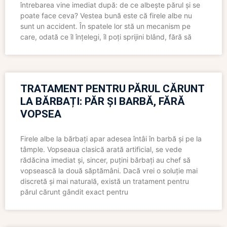
întrebarea vine imediat după: de ce albește părul și se
poate face ceva? Vestea bună este că firele albe nu
sunt un accident. În spatele lor stă un mecanism pe
care, odată ce îl înțelegi, îl poți sprijini blând, fără să
TRATAMENT PENTRU PĂRUL CĂRUNT
LA BĂRBAȚI: PĂR ȘI BARBĂ, FĂRĂ
VOPSEA
Firele albe la bărbați apar adesea întâi în barbă și pe la
tâmple. Vopseaua clasică arată artificial, se vede
rădăcina imediat și, sincer, puțini bărbați au chef să
vopsească la două săptămâni. Dacă vrei o soluție mai
discretă și mai naturală, există un tratament pentru
părul cărunt gândit exact pentru