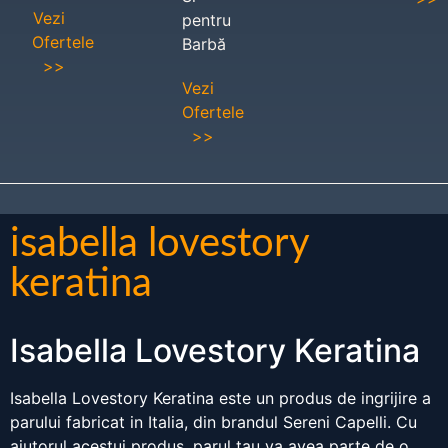
Vezi
pentru
Ofertele
Barbă
>>
Vezi
Ofertele
>>
isabella lovestory
keratina
Isabella Lovestory Keratina
Isabella Lovestory Keratina este un produs de ingrijire a
parului fabricat in Italia, din brandul Sereni Capelli. Cu
ajutorul acestui produs, parul tau va avea parte de o