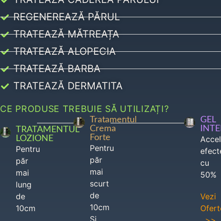
REGENEREAZĂ PĂRUL
TRATEAZĂ MĂTREAȚA
TRATEAZĂ ALOPECIA
TRATEAZĂ BARBA
TRATEAZĂ DERMATITA
CE PRODUSE TREBUIE SĂ UTILIZAȚI?
Tratamentul
GEL
Crema
INT
TRATAMENTUL
Forte
LOZIONE
Acce
Pentru
Pentru
efect
păr
păr
cu
mai
mai
50%
scurt
lung
de
de
Vezi
10cm
10cm
Ofert
Si
>>