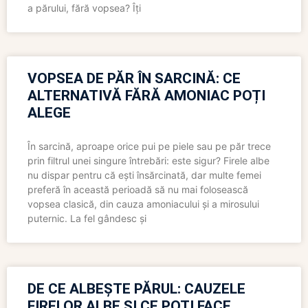
a părului, fără vopsea? Îți
VOPSEA DE PĂR ÎN SARCINĂ: CE
ALTERNATIVĂ FĂRĂ AMONIAC POȚI
ALEGE
În sarcină, aproape orice pui pe piele sau pe păr trece
prin filtrul unei singure întrebări: este sigur? Firele albe
nu dispar pentru că ești însărcinată, dar multe femei
preferă în această perioadă să nu mai folosească
vopsea clasică, din cauza amoniacului și a mirosului
puternic. La fel gândesc și
DE CE ALBEȘTE PĂRUL: CAUZELE
FIRELOR ALBE ȘI CE POȚI FACE