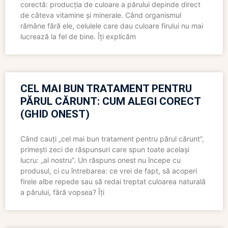
corectă: producția de culoare a părului depinde direct
de câteva vitamine și minerale. Când organismul
rămâne fără ele, celulele care dau culoare firului nu mai
lucrează la fel de bine. Îți explicăm
CEL MAI BUN TRATAMENT PENTRU
PĂRUL CĂRUNT: CUM ALEGI CORECT
(GHID ONEST)
Când cauți „cel mai bun tratament pentru părul cărunt”,
primești zeci de răspunsuri care spun toate același
lucru: „al nostru”. Un răspuns onest nu începe cu
produsul, ci cu întrebarea: ce vrei de fapt, să acoperi
firele albe repede sau să redai treptat culoarea naturală
a părului, fără vopsea? Îți