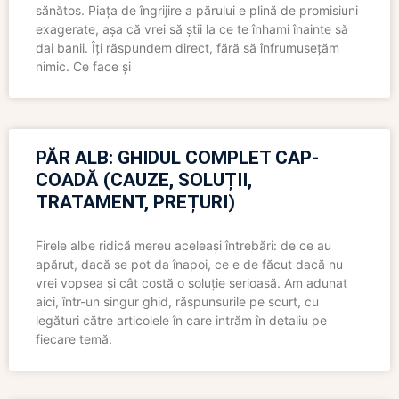
sănătos. Piața de îngrijire a părului e plină de promisiuni
exagerate, așa că vrei să știi la ce te înhami înainte să
dai banii. Îți răspundem direct, fără să înfrumusețăm
nimic. Ce face și
PĂR ALB: GHIDUL COMPLET CAP-
COADĂ (CAUZE, SOLUȚII,
TRATAMENT, PREȚURI)
Firele albe ridică mereu aceleași întrebări: de ce au
apărut, dacă se pot da înapoi, ce e de făcut dacă nu
vrei vopsea și cât costă o soluție serioasă. Am adunat
aici, într-un singur ghid, răspunsurile pe scurt, cu
legături către articolele în care intrăm în detaliu pe
fiecare temă.