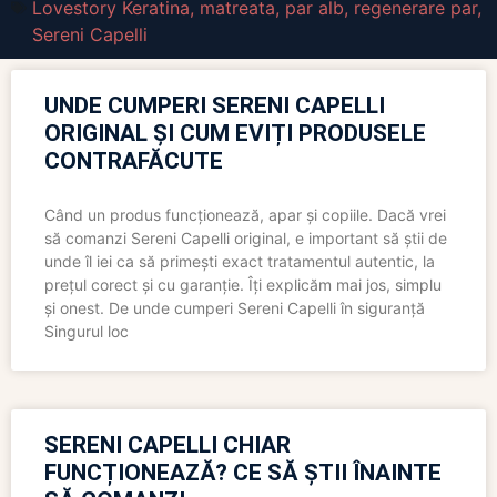
Lovestory Keratina
,
matreata
,
par alb
,
regenerare par
,
Sereni Capelli
UNDE CUMPERI SERENI CAPELLI
ORIGINAL ȘI CUM EVIȚI PRODUSELE
CONTRAFĂCUTE
Când un produs funcționează, apar și copiile. Dacă vrei
să comanzi Sereni Capelli original, e important să știi de
unde îl iei ca să primești exact tratamentul autentic, la
prețul corect și cu garanție. Îți explicăm mai jos, simplu
și onest. De unde cumperi Sereni Capelli în siguranță
Singurul loc
SERENI CAPELLI CHIAR
FUNCȚIONEAZĂ? CE SĂ ȘTII ÎNAINTE