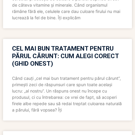
de câteva vitamine și minerale. Când organismul
rămâne fără ele, celulele care dau culoare firului nu mai
lucrează la fel de bine. Îți explicăm
CEL MAI BUN TRATAMENT PENTRU
PĂRUL CĂRUNT: CUM ALEGI CORECT
(GHID ONEST)
Când cauți „cel mai bun tratament pentru părul cărunt”,
primești zeci de răspunsuri care spun toate același
lucru: „al nostru”. Un răspuns onest nu începe cu
produsul, ci cu întrebarea: ce vrei de fapt, să acoperi
firele albe repede sau să redai treptat culoarea naturală
a părului, fără vopsea? Îți