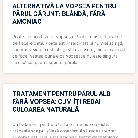
ALTERNATIVĂ LA VOPSEA PENTRU
PĂRUL CĂRUNT: BLÂNDĂ, FĂRĂ
AMONIAC
Poate ai obosit să tot vopsești. Poate te ustură scalpul
de fiecare dată. Poate ești însărcinată și nu vrei să riști,
sau pur și simplu ești alergică la vopsea și nu ai mai avut
ce face. Vestea bună e că vopseaua nu este singura
cale să scapi de aspectul părului
TRATAMENT PENTRU PĂRUL ALB
FĂRĂ VOPSEA: CUM ÎȚI REDAI
CULOAREA NATURALĂ
Un tratament pentru părul alb care nu vopsește:
hrănește scalpul și lasă organismul să redea treptat
culoarea naturală. Fără amoniac, testat dermatologic,