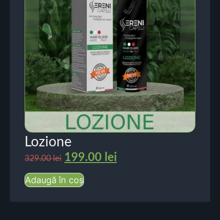
Lozione
199.00
lei
329.00
lei
Adaugă în coș