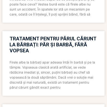
poate face ceva? Vestea bună este că firele albe nu
sunt un accident. În spatele lor stă un mecanism pe
care, odată ce îl înțelegi, îl poți sprijini blând, fără să
TRATAMENT PENTRU PĂRUL CĂRUNT
LA BĂRBAȚI: PĂR ȘI BARBĂ, FĂRĂ
VOPSEA
Firele albe la bărbați apar adesea întâi în barbă și pe la
tâmple. Vopseaua clasică arată artificial, se vede
rădăcina imediat și, sincer, puțini bărbați au chef să
vopsească la două săptămâni. Dacă vrei o soluție mai
discretă și mai naturală, există un tratament pentru
părul cărunt gândit exact pentru