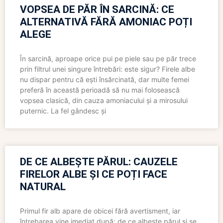
VOPSEA DE PĂR ÎN SARCINĂ: CE
ALTERNATIVĂ FĂRĂ AMONIAC POȚI
ALEGE
În sarcină, aproape orice pui pe piele sau pe păr trece
prin filtrul unei singure întrebări: este sigur? Firele albe
nu dispar pentru că ești însărcinată, dar multe femei
preferă în această perioadă să nu mai folosească
vopsea clasică, din cauza amoniacului și a mirosului
puternic. La fel gândesc și
DE CE ALBEȘTE PĂRUL: CAUZELE
FIRELOR ALBE ȘI CE POȚI FACE
NATURAL
Primul fir alb apare de obicei fără avertisment, iar
întrebarea vine imediat după: de ce albește părul și se