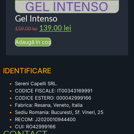
Gel Intenso
139.00
lei
159.00
lei
Adaugă în coș
IDENTIFICARE
Sereni Capelli SRL.
CODICE FISCALE: IT00343169991
CODICE ESTERO: 000042999166
Fabrica: Resana, Veneto, Italia
Sediu Romania: Bucuresti, Sf. Vineri, 25
RECOM: J2020010944400
CUI: RO42999166