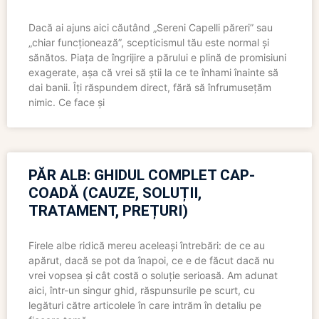
Dacă ai ajuns aici căutând „Sereni Capelli păreri” sau
„chiar funcționează”, scepticismul tău este normal și
sănătos. Piața de îngrijire a părului e plină de promisiuni
exagerate, așa că vrei să știi la ce te înhami înainte să
dai banii. Îți răspundem direct, fără să înfrumusețăm
nimic. Ce face și
PĂR ALB: GHIDUL COMPLET CAP-
COADĂ (CAUZE, SOLUȚII,
TRATAMENT, PREȚURI)
Firele albe ridică mereu aceleași întrebări: de ce au
apărut, dacă se pot da înapoi, ce e de făcut dacă nu
vrei vopsea și cât costă o soluție serioasă. Am adunat
aici, într-un singur ghid, răspunsurile pe scurt, cu
legături către articolele în care intrăm în detaliu pe