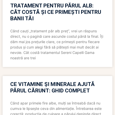
TRATAMENT PENTRU PĂRUL ALB:
CÂT COSTĂ ȘI CE PRIMEȘTI PENTRU
BANII TĂI
Când cauți „tratament păr alb preț”, vrei un răspuns
direct, nu o pagină care ascunde costul până la final. Îți
dăm mai jos prețurile clare, ce primești pentru fiecare
produs și cum alegi fără să plătești mai mult decât ai
nevoie. Cât costă tratamentul Sereni Capelli Gama
noastră are trei
CE VITAMINE ȘI MINERALE AJUTĂ
PĂRUL CĂRUNT: GHID COMPLET
Când apar primele fire albe, mulți se întreabă dacă nu
cumva le lipsește ceva din alimentație. Întrebarea este
corectă: producția de culoare a părului depinde direct