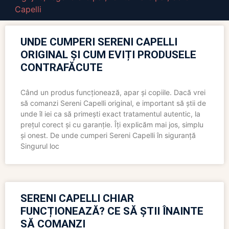
Capelli
UNDE CUMPERI SERENI CAPELLI
ORIGINAL ȘI CUM EVIȚI PRODUSELE
CONTRAFĂCUTE
Când un produs funcționează, apar și copiile. Dacă vrei
să comanzi Sereni Capelli original, e important să știi de
unde îl iei ca să primești exact tratamentul autentic, la
prețul corect și cu garanție. Îți explicăm mai jos, simplu
și onest. De unde cumperi Sereni Capelli în siguranță
Singurul loc
SERENI CAPELLI CHIAR
FUNCȚIONEAZĂ? CE SĂ ȘTII ÎNAINTE
SĂ COMANZI