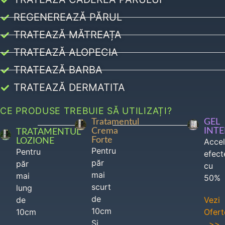
REGENEREAZĂ PĂRUL
TRATEAZĂ MĂTREAȚA
TRATEAZĂ ALOPECIA
TRATEAZĂ BARBA
TRATEAZĂ DERMATITA
CE PRODUSE TREBUIE SĂ UTILIZAȚI?
Tratamentul
GEL
Crema
INT
TRATAMENTUL
Forte
LOZIONE
Acce
Pentru
Pentru
efect
păr
păr
cu
mai
mai
50%
scurt
lung
de
de
Vezi
10cm
10cm
Ofert
Si
>>