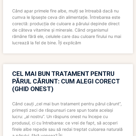
Când apar primele fire albe, mulți se întreabă dacă nu
cumva le lipsește ceva din alimentație. Întrebarea este
corectă: producția de culoare a părului depinde direct
de câteva vitamine și minerale. Când organismul
rămâne fără ele, celulele care dau culoare firului nu mai
lucrează la fel de bine. Îți explicăm
CEL MAI BUN TRATAMENT PENTRU
PĂRUL CĂRUNT: CUM ALEGI CORECT
(GHID ONEST)
Când cauți „cel mai bun tratament pentru părul cărunt”,
primești zeci de răspunsuri care spun toate același
lucru: „al nostru”. Un răspuns onest nu începe cu
produsul, ci cu întrebarea: ce vrei de fapt, să acoperi
firele albe repede sau să redai treptat culoarea naturală
a părului, fără vopsea? Îți