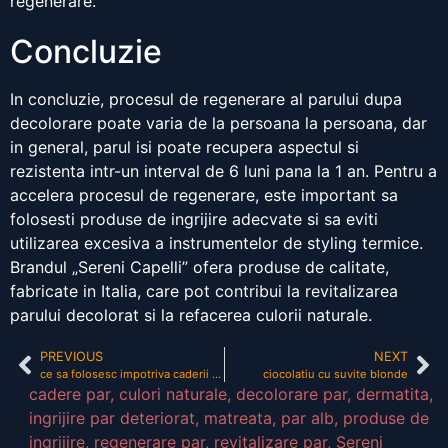
regenerare.
Concluzie
In concluzie, procesul de regenerare al parului dupa
decolorare poate varia de la persoana la persoana, dar
in general, parul isi poate recupera aspectul si
rezistenta intr-un interval de 6 luni pana la 1 an. Pentru a
accelera procesul de regenerare, este important sa
folosesti produse de ingrijire adecvate si sa eviti
utilizarea excesiva a instrumentelor de styling termice.
Brandul „Sereni Capelli” ofera produse de calitate,
fabricate in Italia, care pot contribui la revitalizarea
parului decolorat si la refacerea culorii naturale.
PREVIOUS
NEXT
ce sa folosesc impotriva caderii parului
ciocolatiu cu suvite blonde
cadere par
,
culori naturale
,
decolorare par
,
dermatita
,
ingrijire par deteriorat
,
matreata
,
par alb
,
produse de
ingrijire
,
regenerare par
,
revitalizare par
,
Sereni