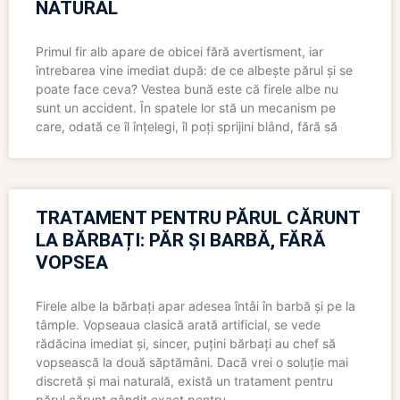
NATURAL
Primul fir alb apare de obicei fără avertisment, iar
întrebarea vine imediat după: de ce albește părul și se
poate face ceva? Vestea bună este că firele albe nu
sunt un accident. În spatele lor stă un mecanism pe
care, odată ce îl înțelegi, îl poți sprijini blând, fără să
TRATAMENT PENTRU PĂRUL CĂRUNT
LA BĂRBAȚI: PĂR ȘI BARBĂ, FĂRĂ
VOPSEA
Firele albe la bărbați apar adesea întâi în barbă și pe la
tâmple. Vopseaua clasică arată artificial, se vede
rădăcina imediat și, sincer, puțini bărbați au chef să
vopsească la două săptămâni. Dacă vrei o soluție mai
discretă și mai naturală, există un tratament pentru
părul cărunt gândit exact pentru