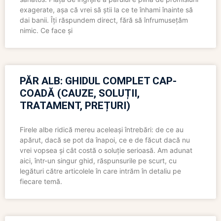
exagerate, așa că vrei să știi la ce te înhami înainte să
dai banii. Îți răspundem direct, fără să înfrumusețăm
nimic. Ce face și
PĂR ALB: GHIDUL COMPLET CAP-
COADĂ (CAUZE, SOLUȚII,
TRATAMENT, PREȚURI)
Firele albe ridică mereu aceleași întrebări: de ce au
apărut, dacă se pot da înapoi, ce e de făcut dacă nu
vrei vopsea și cât costă o soluție serioasă. Am adunat
aici, într-un singur ghid, răspunsurile pe scurt, cu
legături către articolele în care intrăm în detaliu pe
fiecare temă.