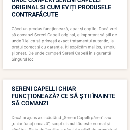
UNDE CUMPERI SERENI CAPELLI
ORIGINAL ȘI CUM EVIȚI PRODUSELE
CONTRAFĂCUTE
Când un produs funcționează, apar și copiile. Dacă vrei
să comanzi Sereni Capelli original, e important să știi de
unde îl iei ca să primești exact tratamentul autentic, la
prețul corect și cu garanție. Îți explicăm mai jos, simplu
și onest. De unde cumperi Sereni Capelli în siguranță
Singurul loc
SERENI CAPELLI CHIAR
FUNCȚIONEAZĂ? CE SĂ ȘTII ÎNAINTE
SĂ COMANZI
Dacă ai ajuns aici căutând „Sereni Capelli păreri” sau
„chiar funcționează”, scepticismul tău este normal și
sănătos. Piața de îngrijire a părului e plină de promisiuni