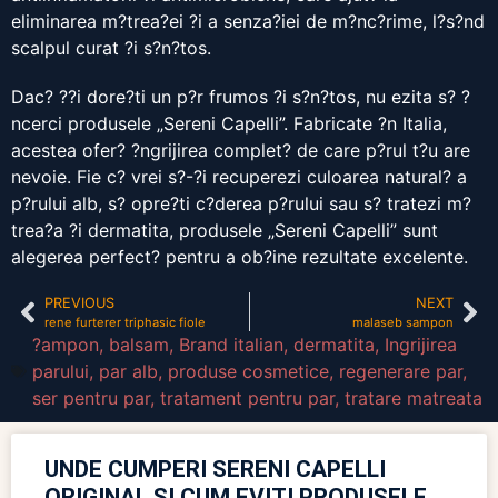
eliminarea m?trea?ei ?i a senza?iei de m?nc?rime, l?s?nd
scalpul curat ?i s?n?tos.
Dac? ??i dore?ti un p?r frumos ?i s?n?tos, nu ezita s? ?
ncerci produsele „Sereni Capelli”. Fabricate ?n Italia,
acestea ofer? ?ngrijirea complet? de care p?rul t?u are
nevoie. Fie c? vrei s?-?i recuperezi culoarea natural? a
p?rului alb, s? opre?ti c?derea p?rului sau s? tratezi m?
trea?a ?i dermatita, produsele „Sereni Capelli” sunt
alegerea perfect? pentru a ob?ine rezultate excelente.
PREVIOUS
NEXT
rene furterer triphasic fiole
malaseb sampon
?ampon
,
balsam
,
Brand italian
,
dermatita
,
Ingrijirea
parului
,
par alb
,
produse cosmetice
,
regenerare par
,
ser pentru par
,
tratament pentru par
,
tratare matreata
UNDE CUMPERI SERENI CAPELLI
ORIGINAL ȘI CUM EVIȚI PRODUSELE