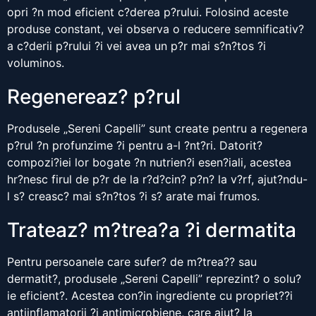
opri ?n mod eficient c?derea p?rului. Folosind aceste
produse constant, vei observa o reducere semnificativ?
a c?derii p?rului ?i vei avea un p?r mai s?n?tos ?i
voluminos.
Regenereaz? p?rul
Produsele „Sereni Capelli” sunt create pentru a regenera
p?rul ?n profunzime ?i pentru a-l ?nt?ri. Datorit?
compozi?iei lor bogate ?n nutrien?i esen?iali, acestea
hr?nesc firul de p?r de la r?d?cin? p?n? la v?rf, ajut?ndu-
l s? creasc? mai s?n?tos ?i s? arate mai frumos.
Trateaz? m?trea?a ?i dermatita
Pentru persoanele care sufer? de m?trea?? sau
dermatit?, produsele „Sereni Capelli” reprezint? o solu?
ie eficient?. Acestea con?in ingrediente cu propriet??i
antiinflamatorii ?i antimicrobiene, care ajut? la