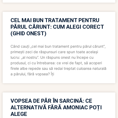
CEL MAI BUN TRATAMENT PENTRU
PĂRUL CĂRUNT: CUM ALEGI CORECT
(GHID ONEST)
Când cauți „cel mai bun tratament pentru părul cărunt”,
primești zeci de răspunsuri care spun toate același
lucru: „al nostru”. Un răspuns onest nu începe cu
produsul, ci cu întrebarea: ce vrei de fapt, să acoperi
firele albe repede sau să redai treptat culoarea naturală
a părului, fără vopsea? Îți
VOPSEA DE PĂR ÎN SARCINĂ: CE
ALTERNATIVĂ FĂRĂ AMONIAC POȚI
ALEGE