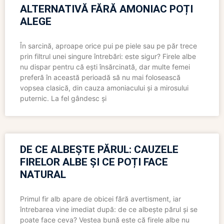
ALTERNATIVĂ FĂRĂ AMONIAC POȚI
ALEGE
În sarcină, aproape orice pui pe piele sau pe păr trece
prin filtrul unei singure întrebări: este sigur? Firele albe
nu dispar pentru că ești însărcinată, dar multe femei
preferă în această perioadă să nu mai folosească
vopsea clasică, din cauza amoniacului și a mirosului
puternic. La fel gândesc și
DE CE ALBEȘTE PĂRUL: CAUZELE
FIRELOR ALBE ȘI CE POȚI FACE
NATURAL
Primul fir alb apare de obicei fără avertisment, iar
întrebarea vine imediat după: de ce albește părul și se
poate face ceva? Vestea bună este că firele albe nu