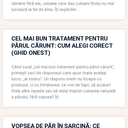
rămâne fără ele, celulele care dau culoare firului nu mai
lucrează la fel de bine. Îți explicăm
CEL MAI BUN TRATAMENT PENTRU
PĂRUL CĂRUNT: CUM ALEGI CORECT
(GHID ONEST)
Când cauți „cel mai bun tratament pentru părul cărunt”,
primești zeci de răspunsuri care spun toate același
lucru: „al nostru”. Un răspuns onest nu începe cu
produsul, ci cu întrebarea: ce vrei de fapt, să acoperi
firele albe repede sau să redai treptat culoarea naturală
a părului, fără vopsea? Îți
VOPSEA DE PĂR ÎN SARCINĂ: CE