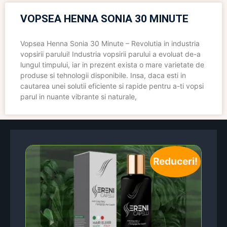
VOPSEA HENNA SONIA 30 MINUTE
Vopsea Henna Sonia 30 Minute – Revolutia in industria
vopsirii parului! Industria vopsirii parului a evoluat de-a
lungul timpului, iar in prezent exista o mare varietate de
produse si tehnologii disponibile. Insa, daca esti in
cautarea unei solutii eficiente si rapide pentru a-ti vopsi
parul in nuante vibrante si naturale,
Reduceri!