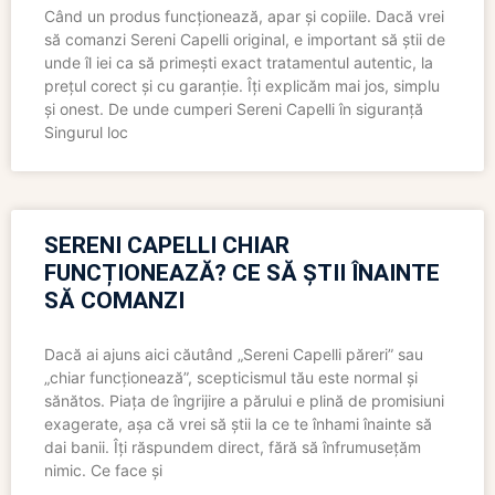
Când un produs funcționează, apar și copiile. Dacă vrei
să comanzi Sereni Capelli original, e important să știi de
unde îl iei ca să primești exact tratamentul autentic, la
prețul corect și cu garanție. Îți explicăm mai jos, simplu
și onest. De unde cumperi Sereni Capelli în siguranță
Singurul loc
SERENI CAPELLI CHIAR
FUNCȚIONEAZĂ? CE SĂ ȘTII ÎNAINTE
SĂ COMANZI
Dacă ai ajuns aici căutând „Sereni Capelli păreri” sau
„chiar funcționează”, scepticismul tău este normal și
sănătos. Piața de îngrijire a părului e plină de promisiuni
exagerate, așa că vrei să știi la ce te înhami înainte să
dai banii. Îți răspundem direct, fără să înfrumusețăm
nimic. Ce face și