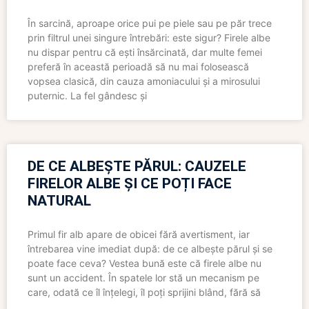
În sarcină, aproape orice pui pe piele sau pe păr trece
prin filtrul unei singure întrebări: este sigur? Firele albe
nu dispar pentru că ești însărcinată, dar multe femei
preferă în această perioadă să nu mai folosească
vopsea clasică, din cauza amoniacului și a mirosului
puternic. La fel gândesc și
DE CE ALBEȘTE PĂRUL: CAUZELE
FIRELOR ALBE ȘI CE POȚI FACE
NATURAL
Primul fir alb apare de obicei fără avertisment, iar
întrebarea vine imediat după: de ce albește părul și se
poate face ceva? Vestea bună este că firele albe nu
sunt un accident. În spatele lor stă un mecanism pe
care, odată ce îl înțelegi, îl poți sprijini blând, fără să