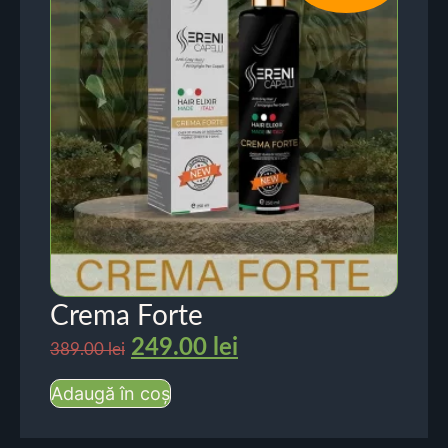
Crema Forte
249.00
lei
389.00
lei
Adaugă în coș