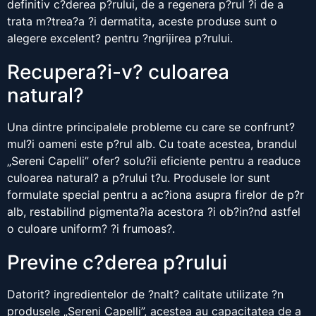
definitiv c?derea p?rului, de a regenera p?rul ?i de a
trata m?trea?a ?i dermatita, aceste produse sunt o
alegere excelent? pentru ?ngrijirea p?rului.
Recupera?i-v? culoarea
natural?
Una dintre principalele probleme cu care se confrunt?
mul?i oameni este p?rul alb. Cu toate acestea, brandul
„Sereni Capelli” ofer? solu?ii eficiente pentru a readuce
culoarea natural? a p?rului t?u. Produsele lor sunt
formulate special pentru a ac?iona asupra firelor de p?r
alb, restabilind pigmenta?ia acestora ?i ob?in?nd astfel
o culoare uniform? ?i frumoas?.
Previne c?derea p?rului
Datorit? ingredientelor de ?nalt? calitate utilizate ?n
produsele „Sereni Capelli”, acestea au capacitatea de a