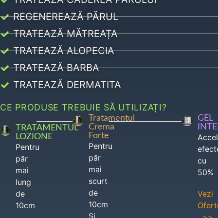
REGENEREAZĂ PĂRUL
TRATEAZĂ MĂTREAȚA
TRATEAZĂ ALOPECIA
TRATEAZĂ BARBA
TRATEAZĂ DERMATITA
CE PRODUSE TREBUIE SĂ UTILIZAȚI?
Tratamentul
GEL
Crema
INT
TRATAMENTUL
Forte
LOZIONE
Acce
Pentru
Pentru
efect
păr
păr
cu
mai
mai
50%
scurt
lung
de
de
Vezi
10cm
10cm
Ofert
Si
>>