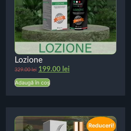
Lozione
199.00
lei
329.00
lei
Adaugă în coș
Reduceri!