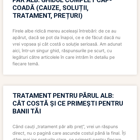
PĂR ALB: GHIDUL COMPLET CAP-
COADĂ (CAUZE, SOLUȚII,
TRATAMENT, PREȚURI)
Firele albe ridică mereu aceleași întrebări: de ce au
apărut, dacă se pot da înapoi, ce e de făcut dacă nu
vrei vopsea și cât costă o soluție serioasă. Am adunat
aici, într-un singur ghid, răspunsurile pe scurt, cu
legături către articolele în care intrăm în detaliu pe
fiecare temă.
TRATAMENT PENTRU PĂRUL ALB:
CÂT COSTĂ ȘI CE PRIMEȘTI PENTRU
BANII TĂI
Când cauți „tratament păr alb preț”, vrei un răspuns
direct, nu o pagină care ascunde costul până la final. Îți
dăm mai jos prețurile clare, ce primești pentru fiecare