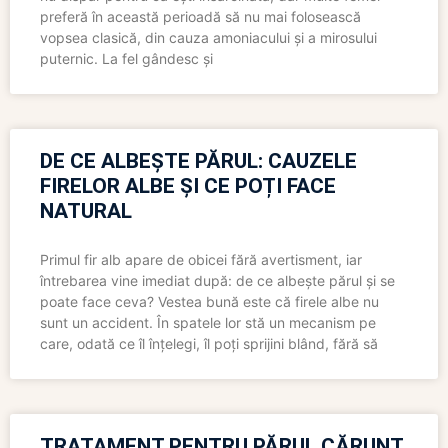
preferă în această perioadă să nu mai folosească
vopsea clasică, din cauza amoniacului și a mirosului
puternic. La fel gândesc și
DE CE ALBEȘTE PĂRUL: CAUZELE
FIRELOR ALBE ȘI CE POȚI FACE
NATURAL
Primul fir alb apare de obicei fără avertisment, iar
întrebarea vine imediat după: de ce albește părul și se
poate face ceva? Vestea bună este că firele albe nu
sunt un accident. În spatele lor stă un mecanism pe
care, odată ce îl înțelegi, îl poți sprijini blând, fără să
TRATAMENT PENTRU PĂRUL CĂRUNT