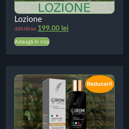
Lozione
199.00
lei
329.00
lei
Adaugă în coș
Reduceri!