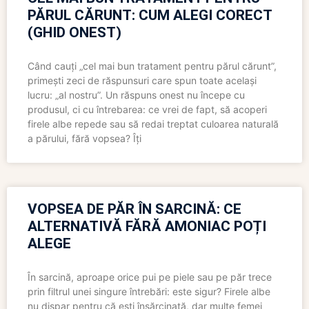
PĂRUL CĂRUNT: CUM ALEGI CORECT
(GHID ONEST)
Când cauți „cel mai bun tratament pentru părul cărunt”,
primești zeci de răspunsuri care spun toate același
lucru: „al nostru”. Un răspuns onest nu începe cu
produsul, ci cu întrebarea: ce vrei de fapt, să acoperi
firele albe repede sau să redai treptat culoarea naturală
a părului, fără vopsea? Îți
VOPSEA DE PĂR ÎN SARCINĂ: CE
ALTERNATIVĂ FĂRĂ AMONIAC POȚI
ALEGE
În sarcină, aproape orice pui pe piele sau pe păr trece
prin filtrul unei singure întrebări: este sigur? Firele albe
nu dispar pentru că ești însărcinată, dar multe femei