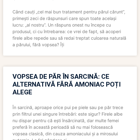
Când cauți „cel mai bun tratament pentru părul cărunt”,
primești zeci de răspunsuri care spun toate același
lucru: „al nostru”. Un răspuns onest nu începe cu
produsul, ci cu întrebarea: ce vrei de fapt, să acoperi
firele albe repede sau să redai treptat culoarea naturală
a părului, fără vopsea? Îți
VOPSEA DE PĂR ÎN SARCINĂ: CE
ALTERNATIVĂ FĂRĂ AMONIAC POȚI
ALEGE
În sarcină, aproape orice pui pe piele sau pe păr trece
prin filtrul unei singure întrebări: este sigur? Firele albe
nu dispar pentru că ești însărcinată, dar multe femei
preferă în această perioadă să nu mai folosească
vopsea clasică, din cauza amoniacului și a mirosului