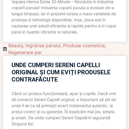
Vopsea Henna Sonia 30 Minute – Revolutia in industria
vopsirii parului! Industria vopsirii parului a evoluat de-a
lungul timpului, iar in prezent exista o mare varietate de
produse si tehnologii disponibile. Insa, daca esti in
cautarea unei solutii eficiente si rapide pentru a-ti vopsi
parul in nuante vibrante si naturale,
Beauty
,
Ingrijirea parului
,
Produse cosmetice
,
Regenerare par
UNDE CUMPERI SERENI CAPELLI
ORIGINAL ȘI CUM EVIȚI PRODUSELE
CONTRAFĂCUTE
Când un produs funcționează, apar și copiile. Dacă vrei
să comanzi Sereni Capelli original, e important să știi de
unde îl iei ca să primești exact tratamentul autentic, la
prețul corect și cu garanție. Îți explicăm mai jos, simplu
și onest. De unde cumperi Sereni Capelli în siguranță
Singurul loc