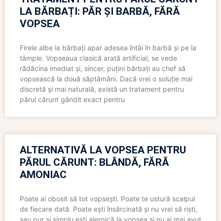
LA BĂRBAȚI: PĂR ȘI BARBĂ, FĂRĂ
VOPSEA
Firele albe la bărbați apar adesea întâi în barbă și pe la
tâmple. Vopseaua clasică arată artificial, se vede
rădăcina imediat și, sincer, puțini bărbați au chef să
vopsească la două săptămâni. Dacă vrei o soluție mai
discretă și mai naturală, există un tratament pentru
părul cărunt gândit exact pentru
ALTERNATIVĂ LA VOPSEA PENTRU
PĂRUL CĂRUNT: BLÂNDĂ, FĂRĂ
AMONIAC
Poate ai obosit să tot vopsești. Poate te ustură scalpul
de fiecare dată. Poate ești însărcinată și nu vrei să riști,
sau pur și simplu ești alergică la vopsea și nu ai mai avut