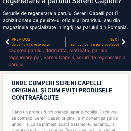
regenerare a parului Sereni Capelli?
Serurile de regenerare a parului Sereni Capelli pot fi
achizitionate de pe site-ul oficial al brandului sau din
magazinele specializate in ingrijirea parului din Romania.
PREVIOUS
NEXT
de ce nu mi creste parul
sampon pentru par cret elseve
caderea parului
,
dermatita
,
matreata
,
par alb
,
regenerare par
,
Sereni Capelli
,
seruri de regenerare a
parului
UNDE CUMPERI SERENI CAPELLI
ORIGINAL ȘI CUM EVIȚI PRODUSELE
CONTRAFĂCUTE
Când un produs funcționează, apar și copiile. Dacă vrei
să comanzi Sereni Capelli original, e important să știi de
unde îl iei ca să primești exact tratamentul autentic, la
prețul corect și cu garanție. Îți explicăm mai jos, simplu