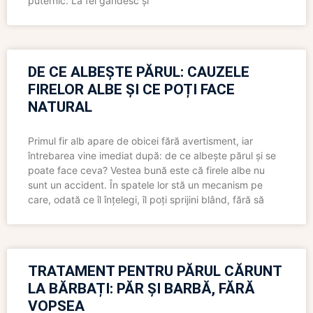
puternic. La fel gândesc și
DE CE ALBEȘTE PĂRUL: CAUZELE
FIRELOR ALBE ȘI CE POȚI FACE
NATURAL
Primul fir alb apare de obicei fără avertisment, iar
întrebarea vine imediat după: de ce albește părul și se
poate face ceva? Vestea bună este că firele albe nu
sunt un accident. În spatele lor stă un mecanism pe
care, odată ce îl înțelegi, îl poți sprijini blând, fără să
TRATAMENT PENTRU PĂRUL CĂRUNT
LA BĂRBAȚI: PĂR ȘI BARBĂ, FĂRĂ
VOPSEA