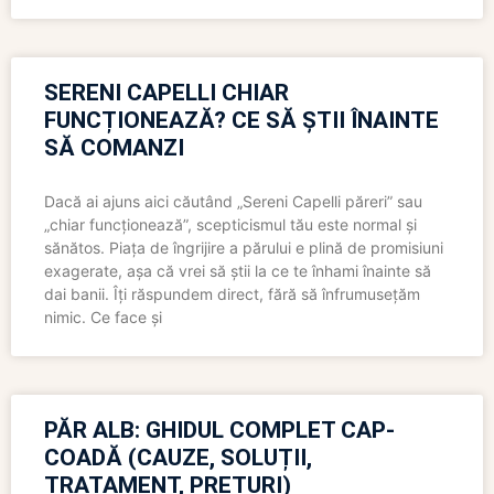
SERENI CAPELLI CHIAR
FUNCȚIONEAZĂ? CE SĂ ȘTII ÎNAINTE
SĂ COMANZI
Dacă ai ajuns aici căutând „Sereni Capelli păreri” sau
„chiar funcționează”, scepticismul tău este normal și
sănătos. Piața de îngrijire a părului e plină de promisiuni
exagerate, așa că vrei să știi la ce te înhami înainte să
dai banii. Îți răspundem direct, fără să înfrumusețăm
nimic. Ce face și
PĂR ALB: GHIDUL COMPLET CAP-
COADĂ (CAUZE, SOLUȚII,
TRATAMENT, PREȚURI)