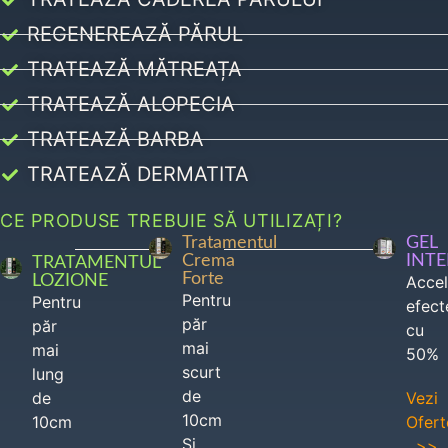
REGENEREAZĂ PĂRUL
TRATEAZĂ MĂTREAȚA
TRATEAZĂ ALOPECIA
TRATEAZĂ BARBA
TRATEAZĂ DERMATITA
CE PRODUSE TREBUIE SĂ UTILIZAȚI?
Tratamentul
GEL
Crema
INT
TRATAMENTUL
Forte
LOZIONE
Acce
Pentru
Pentru
efect
păr
păr
cu
mai
mai
50%
scurt
lung
de
de
Vezi
10cm
10cm
Ofert
Si
>>