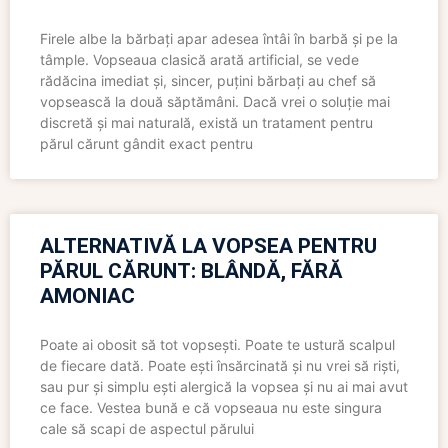
Firele albe la bărbați apar adesea întâi în barbă și pe la
tâmple. Vopseaua clasică arată artificial, se vede
rădăcina imediat și, sincer, puțini bărbați au chef să
vopsească la două săptămâni. Dacă vrei o soluție mai
discretă și mai naturală, există un tratament pentru
părul cărunt gândit exact pentru
ALTERNATIVĂ LA VOPSEA PENTRU
PĂRUL CĂRUNT: BLÂNDĂ, FĂRĂ
AMONIAC
Poate ai obosit să tot vopsești. Poate te ustură scalpul
de fiecare dată. Poate ești însărcinată și nu vrei să riști,
sau pur și simplu ești alergică la vopsea și nu ai mai avut
ce face. Vestea bună e că vopseaua nu este singura
cale să scapi de aspectul părului