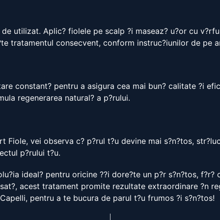
de utilizat. Aplic? fiolele pe scalp ?i maseaz? u?or cu v?rf
e?te tratamentul consecvent, conform instruc?iunilor de pe a
are constant? pentru a asigura cea mai bun? calitate ?i efic
mula regenerarea natural? a p?rului.
 Fiole, vei observa c? p?rul t?u devine mai s?n?tos, str?luc
ctul p?rului t?u.
lu?ia ideal? pentru oricine ??i dore?te un p?r s?n?tos, f?r?
sat?, acest tratament promite rezultate extraordinare ?n rege
 Capelli, pentru a te bucura de parul t?u frumos ?i s?n?tos!