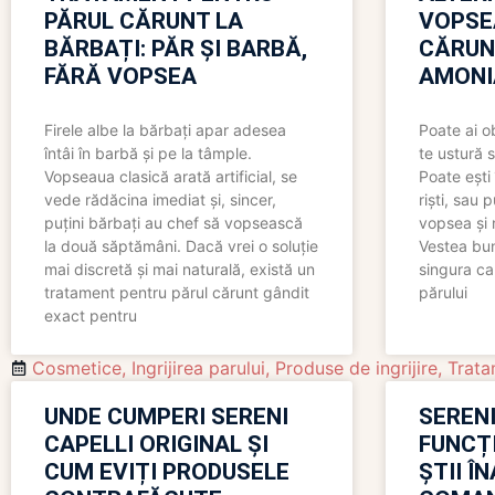
PĂRUL CĂRUNT LA
VOPSE
BĂRBAȚI: PĂR ȘI BARBĂ,
CĂRUN
FĂRĂ VOPSEA
AMONI
Firele albe la bărbați apar adesea
Poate ai o
întâi în barbă și pe la tâmple.
te ustură 
Vopseaua clasică arată artificial, se
Poate ești 
vede rădăcina imediat și, sincer,
riști, sau 
puțini bărbați au chef să vopsească
vopsea și 
la două săptămâni. Dacă vrei o soluție
Vestea bu
mai discretă și mai naturală, există un
singura ca
tratament pentru părul cărunt gândit
părului
exact pentru
Cosmetice
,
Ingrijirea parului
,
Produse de ingrijire
,
Trata
UNDE CUMPERI SERENI
SERENI
CAPELLI ORIGINAL ȘI
FUNCȚ
CUM EVIȚI PRODUSELE
ȘTII Î