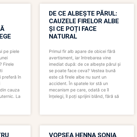
N
DE CE ALBEȘTE PĂRUL:
CAUZELE FIRELOR ALBE
RĂ
ȘI CE POȚI FACE
LEGE
NATURAL
i pe piele
Primul fir alb apare de obicei fără
 unei
avertisment, iar întrebarea vine
? Firele
imediat după: de ce albește părul și
ti
se poate face ceva? Vestea bună
 preferă în
este că firele albe nu sunt un
i
accident. În spatele lor stă un
 din cauza
mecanism pe care, odată ce îl
uternic. La
înțelegi, îl poți sprijini blând, fără să
TRU
VOPSEA HENNA SONIA