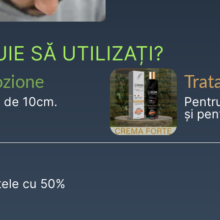
E SĂ UTILIZAȚI?
ozione
Trat
g de 10cm.
Pentr
și pen
ctele cu 50%