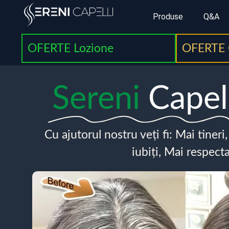
Produse
Q&A
OFERTE Lozione
OFERTE 
Sereni
Capel
Cu ajutorul nostru veți fi: Mai tineri
iubiți, Mai respecta