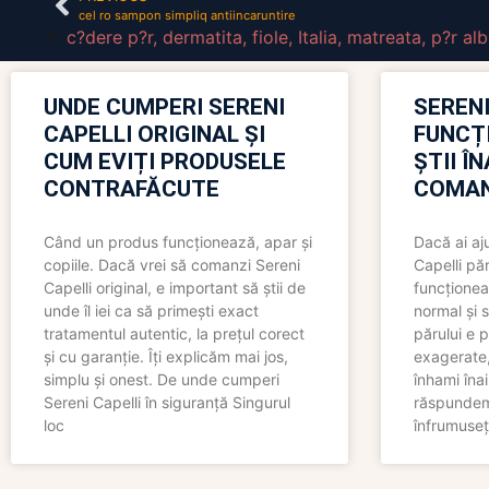
cel ro sampon simpliq antiincaruntire
c?dere p?r
,
dermatita
,
fiole
,
Italia
,
matreata
,
p?r alb
UNDE CUMPERI SERENI
SERENI
CAPELLI ORIGINAL ȘI
FUNCȚ
CUM EVIȚI PRODUSELE
ȘTII Î
CONTRAFĂCUTE
COMAN
Când un produs funcționează, apar și
Dacă ai aj
copiile. Dacă vrei să comanzi Sereni
Capelli păr
Capelli original, e important să știi de
funcționea
unde îl iei ca să primești exact
normal și s
tratamentul autentic, la prețul corect
părului e p
și cu garanție. Îți explicăm mai jos,
exagerate, 
simplu și onest. De unde cumperi
înhami înai
Sereni Capelli în siguranță Singurul
răspundem 
loc
înfrumuseț