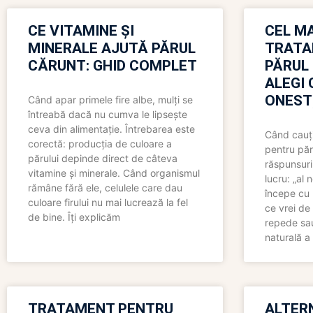
CE VITAMINE ȘI
CEL MA
MINERALE AJUTĂ PĂRUL
TRATA
CĂRUNT: GHID COMPLET
PĂRUL
ALEGI 
ONEST
Când apar primele fire albe, mulți se
întreabă dacă nu cumva le lipsește
ceva din alimentație. Întrebarea este
Când cauți
corectă: producția de culoare a
pentru păr
părului depinde direct de câteva
răspunsuri
vitamine și minerale. Când organismul
lucru: „al
rămâne fără ele, celulele care dau
începe cu 
culoare firului nu mai lucrează la fel
ce vrei de 
de bine. Îți explicăm
repede sau
naturală a 
TRATAMENT PENTRU
ALTER