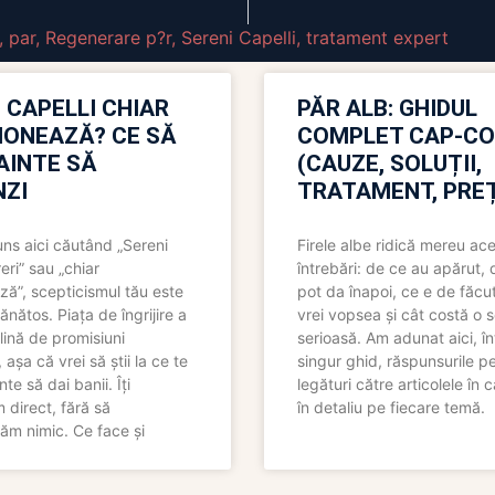
,
par
,
Regenerare p?r
,
Sereni Capelli
,
tratament expert
 CAPELLI CHIAR
PĂR ALB: GHIDUL
IONEAZĂ? CE SĂ
COMPLET CAP-C
NAINTE SĂ
(CAUZE, SOLUȚII,
ZI
TRATAMENT, PREȚ
uns aici căutând „Sereni
Firele albe ridică mereu ace
eri” sau „chiar
întrebări: de ce au apărut,
ză”, scepticismul tău este
pot da înapoi, ce e de făcu
ănătos. Piața de îngrijire a
vrei vopsea și cât costă o s
lină de promisiuni
serioasă. Am adunat aici, în
așa că vrei să știi la ce te
singur ghid, răspunsurile pe
nte să dai banii. Îți
legături către articolele în 
direct, fără să
în detaliu pe fiecare temă.
ăm nimic. Ce face și