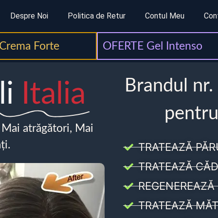
Despre Noi
Politica de Retur
Contul Meu
Con
Crema Forte
OFERTE Gel Intenso
Brandul nr.
li
Italia
pentru
, Mai atrăgători, Mai
ți.
TRATEAZĂ PĂR
TRATEAZĂ CĂD
REGENEREAZĂ 
TRATEAZĂ MĂT