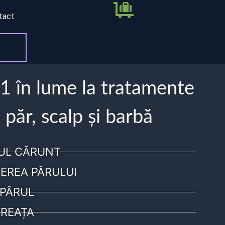
tact
 1 în lume la tratamente
 păr, scalp și barbă
UL CĂRUNT
EREA PĂRULUI
PĂRUL
REAȚA