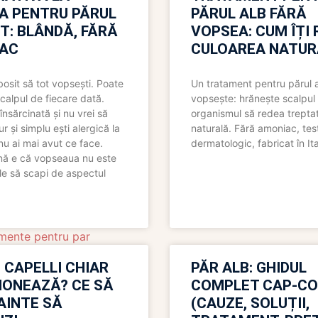
A PENTRU PĂRUL
PĂRUL ALB FĂRĂ
T: BLÂNDĂ, FĂRĂ
VOPSEA: CUM ÎȚI 
AC
CULOAREA NATUR
bosit să tot vopsești. Poate
Un tratament pentru părul 
scalpul de fiecare dată.
vopsește: hrănește scalpul 
însărcinată și nu vrei să
organismul să redea trepta
pur și simplu ești alergică la
naturală. Fără amoniac, tes
nu ai mai avut ce face.
dermatologic, fabricat în Ita
nă e că vopseaua nu este
le să scapi de aspectul
mente pentru par
 CAPELLI CHIAR
PĂR ALB: GHIDUL
IONEAZĂ? CE SĂ
COMPLET CAP-C
NAINTE SĂ
(CAUZE, SOLUȚII,