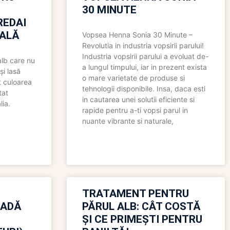
30 MINUTE
REDAI
ALĂ
Vopsea Henna Sonia 30 Minute –
Revolutia in industria vopsirii parului!
Industria vopsirii parului a evoluat de-
alb care nu
a lungul timpului, iar in prezent exista
și lasă
o mare varietate de produse si
t culoarea
tehnologii disponibile. Insa, daca esti
tat
in cautarea unei solutii eficiente si
lia.
rapide pentru a-ti vopsi parul in
nuante vibrante si naturale,
TRATAMENT PENTRU
OADĂ
PĂRUL ALB: CÂT COSTĂ
ȘI CE PRIMEȘTI PENTRU