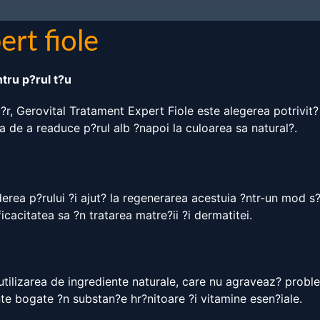
ert fiole
ntru p?rul t?u
r, Gerovital Tratament Expert Fiole este alegerea potrivit? p
a de a readuce p?rul alb ?napoi la culoarea sa natural?.
erea p?rului ?i ajut? la regenerarea acestuia ?ntr-un mod s?n
cacitatea sa ?n tratarea matre?ii ?i dermatitei.
tilizarea de ingrediente naturale, care nu agraveaz? probleme
te bogate ?n substan?e hr?nitoare ?i vitamine esen?iale.