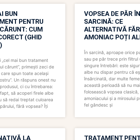
I BUN
VOPSEA DE PĂR Î
MENT PENTRU
SARCINĂ: CE
 CĂRUNT: CUM
ALTERNATIVĂ FĂ
CORECT (GHID
AMONIAC POȚI A
)
În sarcină, aproape orice pu
sau pe păr trece prin filtrul
 „cel mai bun tratament
singure întrebări: este sigur
ul cărunt”, primești zeci de
albe nu dispar pentru că eș
 care spun toate același
însărcinată, dar multe femei
 nostru”. Un răspuns onest nu
această perioadă să nu ma
produsul, ci cu întrebarea:
folosească vopsea clasică,
fapt, să acoperi firele albe
amoniacului și a mirosului p
 să redai treptat culoarea
fel gândesc și
părului, fără vopsea? Îți
NATIVĂ LA
TRATAMENT PEN