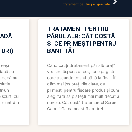
tratament pentru par gerovital
TRATAMENT PENTRU
OADĂ
PĂRUL ALB: CÂT COSTĂ
ȘI CE PRIMEȘTI PENTRU
URI)
BANII TĂI
leași
Când cauți „tratament păr alb preț”,
 dacă se
vrei un răspuns direct, nu o pagină
t dacă nu
care ascunde costul până la final. Îți
oluție
dăm mai jos prețurile clare, ce
tr-un
primești pentru fiecare produs și cum
 scurt, cu
alegi fără să plătești mai mult decât ai
care intrăm
nevoie. Cât costă tratamentul Sereni
Capelli Gama noastră are trei