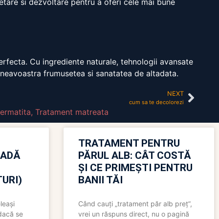
rcetare si dezvoltare pentru a oferi cele mai bune
erfecta. Cu ingrediente naturale, tehnologii avansate
umneavoastra frumusetea si sanatatea de altadata.
NEXT
cum sa te decolorezi
ermatita
,
Tratament matreata
TRATAMENT PENTRU
OADĂ
PĂRUL ALB: CÂT COSTĂ
ȘI CE PRIMEȘTI PENTRU
URI)
BANII TĂI
leași
Când cauți „tratament păr alb preț”,
 dacă se
vrei un răspuns direct, nu o pagină