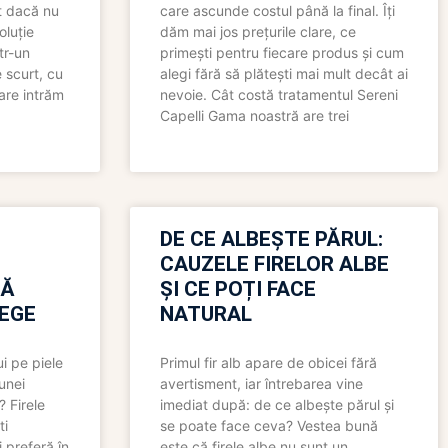
t dacă nu
care ascunde costul până la final. Îți
oluție
dăm mai jos prețurile clare, ce
tr-un
primești pentru fiecare produs și cum
 scurt, cu
alegi fără să plătești mai mult decât ai
care intrăm
nevoie. Cât costă tratamentul Sereni
Capelli Gama noastră are trei
N
DE CE ALBEȘTE PĂRUL:
CAUZELE FIRELOR ALBE
RĂ
ȘI CE POȚI FACE
LEGE
NATURAL
i pe piele
Primul fir alb apare de obicei fără
 unei
avertisment, iar întrebarea vine
? Firele
imediat după: de ce albește părul și
ti
se poate face ceva? Vestea bună
 preferă în
este că firele albe nu sunt un