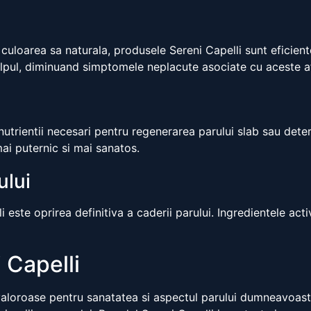
a
uloarea sa naturala, produsele Sereni Capelli sunt eficiente
lpul, diminuand simptomele neplacute asociate cu aceste af
utrientii necesari pentru regenerarea parului slab sau deteri
mai puternic si mai sanatos.
ului
 este oprirea definitiva a caderii parului. Ingredientele act
 Capelli
 valoroase pentru sanatatea si aspectul parului dumneavoastr