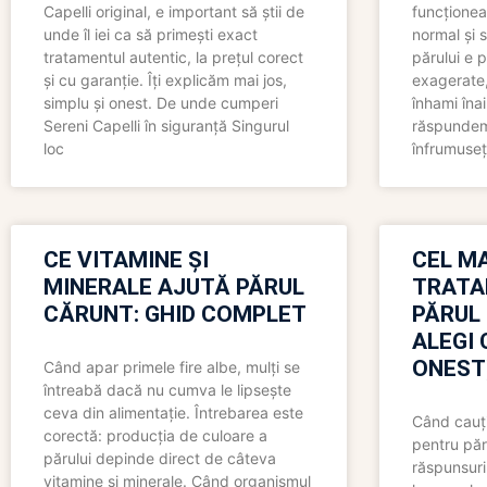
Capelli original, e important să știi de
funcționea
unde îl iei ca să primești exact
normal și s
tratamentul autentic, la prețul corect
părului e p
și cu garanție. Îți explicăm mai jos,
exagerate, 
simplu și onest. De unde cumperi
înhami înai
Sereni Capelli în siguranță Singurul
răspundem 
loc
înfrumuseț
CE VITAMINE ȘI
CEL MA
MINERALE AJUTĂ PĂRUL
TRATA
CĂRUNT: GHID COMPLET
PĂRUL
ALEGI 
ONEST
Când apar primele fire albe, mulți se
întreabă dacă nu cumva le lipsește
ceva din alimentație. Întrebarea este
Când cauți
corectă: producția de culoare a
pentru păr
părului depinde direct de câteva
răspunsuri
vitamine și minerale. Când organismul