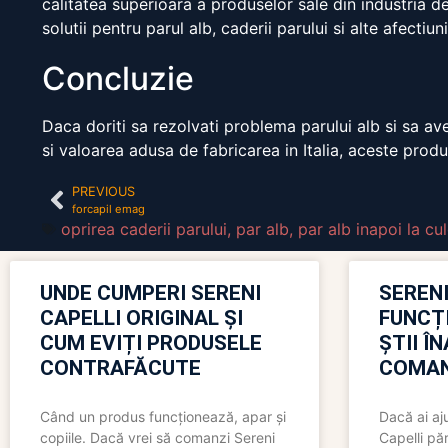
calitatea superioara a produselor sale din industria de
solutii pentru parul alb, caderii parului si alte afectiuni
Concluzie
Daca doriti sa rezolvati problema parului alb si sa av
si valoarea adusa de fabricarea in Italia, aceste pro
PREVIOUS
forcapil emag
oprirea caderii parului
,
par alb
,
par alb inapoi la cu
UNDE CUMPERI SERENI
SERENI
CAPELLI ORIGINAL ȘI
FUNCȚ
CUM EVIȚI PRODUSELE
ȘTII Î
CONTRAFĂCUTE
COMAN
Când un produs funcționează, apar și
Dacă ai aj
copiile. Dacă vrei să comanzi Sereni
Capelli păr