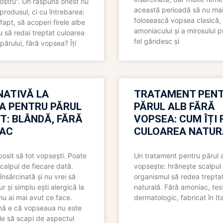
 nostru”. Un răspuns onest nu
această perioadă să nu ma
produsul, ci cu întrebarea:
folosească vopsea clasică,
fapt, să acoperi firele albe
amoniacului și a mirosului p
 să redai treptat culoarea
fel gândesc și
părului, fără vopsea? Îți
NATIVĂ LA
TRATAMENT PEN
A PENTRU PĂRUL
PĂRUL ALB FĂRĂ
T: BLÂNDĂ, FĂRĂ
VOPSEA: CUM ÎȚI 
AC
CULOAREA NATUR
bosit să tot vopsești. Poate
Un tratament pentru părul 
scalpul de fiecare dată.
vopsește: hrănește scalpul 
însărcinată și nu vrei să
organismul să redea trepta
pur și simplu ești alergică la
naturală. Fără amoniac, tes
nu ai mai avut ce face.
dermatologic, fabricat în Ita
nă e că vopseaua nu este
le să scapi de aspectul