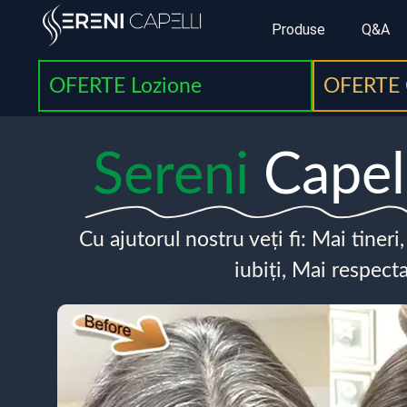
Produse
Q&A
OFERTE Lozione
OFERTE 
Sereni
Capel
Cu ajutorul nostru veți fi: Mai tineri
iubiți, Mai respecta