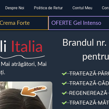
Despre Noi
Politica de Retur
Contul Meu
Con
Crema Forte
OFERTE Gel Intenso
Brandul nr.
li
Italia
pentru
, Mai atrăgători, Mai
ți.
TRATEAZĂ PĂR
TRATEAZĂ CĂD
REGENEREAZĂ 
TRATEAZĂ MĂT