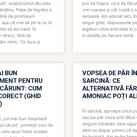
ză”, scepticismul tău este
pot da înapoi, ce e de făcu
ănătos. Piața de îngrijire a
vrei vopsea și cât costă o s
lină de promisiuni
serioasă. Am adunat aici, în
așa că vrei să știi la ce te
singur ghid, răspunsurile pe
nte să dai banii. Îți
legături către articolele în 
direct, fără să
în detaliu pe fiecare temă.
ăm nimic. Ce face și
I BUN
VOPSEA DE PĂR Î
MENT PENTRU
SARCINĂ: CE
 CĂRUNT: CUM
ALTERNATIVĂ FĂ
CORECT (GHID
AMONIAC POȚI A
)
În sarcină, aproape orice pu
sau pe păr trece prin filtrul
 „cel mai bun tratament
singure întrebări: este sigur
ul cărunt”, primești zeci de
albe nu dispar pentru că eș
 care spun toate același
însărcinată, dar multe femei