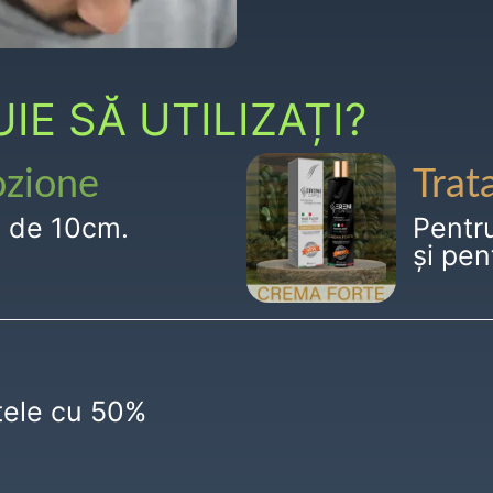
E SĂ UTILIZAȚI?
ozione
Trat
g de 10cm.
Pentr
și pen
ctele cu 50%