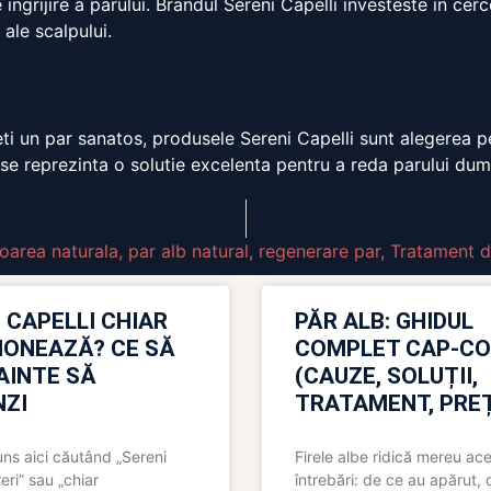
 ingrijire a parului. Brandul Sereni Capelli investeste in ce
 ale scalpului.
eti un par sanatos, produsele Sereni Capelli sunt alegerea p
duse reprezinta o solutie excelenta pentru a reda parului d
loarea naturala
,
par alb natural
,
regenerare par
,
Tratament d
 CAPELLI CHIAR
PĂR ALB: GHIDUL
IONEAZĂ? CE SĂ
COMPLET CAP-C
NAINTE SĂ
(CAUZE, SOLUȚII,
ZI
TRATAMENT, PREȚ
uns aici căutând „Sereni
Firele albe ridică mereu ace
eri” sau „chiar
întrebări: de ce au apărut,