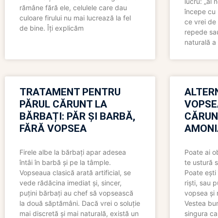
lucru: „al
rămâne fără ele, celulele care dau
începe cu 
culoare firului nu mai lucrează la fel
ce vrei de 
de bine. Îți explicăm
repede sau
naturală a 
TRATAMENT PENTRU
ALTER
PĂRUL CĂRUNT LA
VOPSE
BĂRBAȚI: PĂR ȘI BARBĂ,
CĂRUN
FĂRĂ VOPSEA
AMONI
Firele albe la bărbați apar adesea
Poate ai o
întâi în barbă și pe la tâmple.
te ustură 
Vopseaua clasică arată artificial, se
Poate ești 
vede rădăcina imediat și, sincer,
riști, sau 
puțini bărbați au chef să vopsească
vopsea și 
la două săptămâni. Dacă vrei o soluție
Vestea bu
mai discretă și mai naturală, există un
singura ca