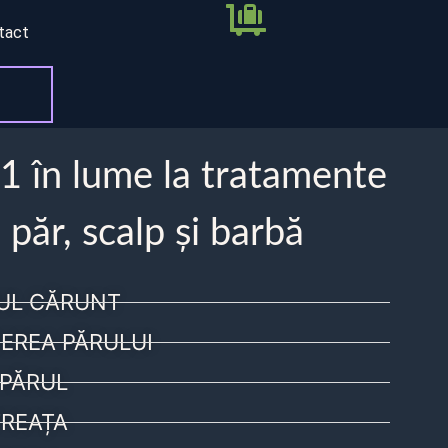
tact
 1 în lume la tratamente
 păr, scalp și barbă
UL CĂRUNT
EREA PĂRULUI
PĂRUL
REAȚA