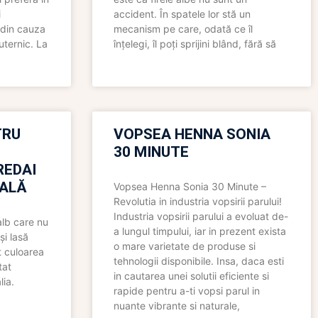
i
accident. În spatele lor stă un
 din cauza
mecanism pe care, odată ce îl
uternic. La
înțelegi, îl poți sprijini blând, fără să
TRU
VOPSEA HENNA SONIA
30 MINUTE
REDAI
ALĂ
Vopsea Henna Sonia 30 Minute –
Revolutia in industria vopsirii parului!
Industria vopsirii parului a evoluat de-
alb care nu
a lungul timpului, iar in prezent exista
și lasă
o mare varietate de produse si
t culoarea
tehnologii disponibile. Insa, daca esti
tat
in cautarea unei solutii eficiente si
lia.
rapide pentru a-ti vopsi parul in
nuante vibrante si naturale,